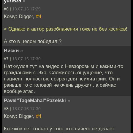
yuri535
»
#6 |
13.07.16 17:29
Кому: Digger,
#4
> Однако и автор разоблачения тоже не без косяков!
А кто в целом победил!?
Виски
»
#7 |
13.07.16 17:30
Наткнулся тут на видео с Невзоровым и какими-то
гражданами с Эха. Сложилось ощущение, что
пациент полностью созрел для психиатрии. Он и
раньше то с головой не очень дружил, а сейчас
вообще атас.
Pavel"TageMahal"Pazelski
»
#8 |
13.07.16 17:30
Кому: Digger,
#4
Косяков нет только у того, кто ничего не делает.