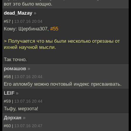
вот это было мощно.
dead_Mazay
»
#57 |
13.07.16 20:04
Кому: Щербина307,
#55
> Получается что мы были несколько отрезаны от
ихней научной мысли.
Так точно.
ромашов
»
#58 |
13.07.16 20:44
Его апломбу можно почтовый индекс присваивать.
LEIF
»
#59 |
13.07.16 20:44
Тьфу, мерзота!
Дорхан
»
#60 |
13.07.16 20:47