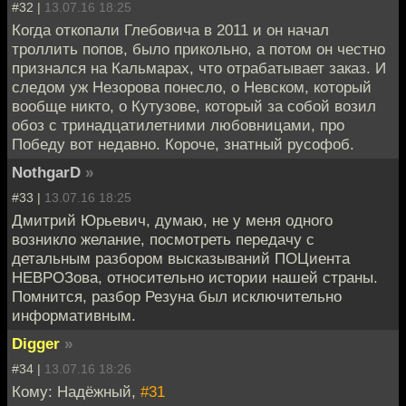
#32 |
13.07.16 18:25
Когда откопали Глебовича в 2011 и он начал
троллить попов, было прикольно, а потом он честно
признался на Кальмарах, что отрабатывает заказ. И
следом уж Незорова понесло, о Невском, который
вообще никто, о Кутузове, который за собой возил
обоз с тринадцатилетними любовницами, про
Победу вот недавно. Короче, знатный русофоб.
NothgarD
»
#33 |
13.07.16 18:25
Дмитрий Юрьевич, думаю, не у меня одного
возникло желание, посмотреть передачу с
детальным разбором высказываний ПОЦиента
НЕВРОЗова, относительно истории нашей страны.
Помнится, разбор Резуна был исключительно
информативным.
Digger
»
#34 |
13.07.16 18:26
Кому: Надёжный,
#31