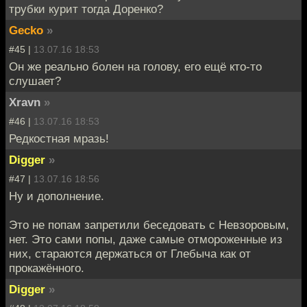
трубки курит тогда Доренко?
Gecko
»
#45 |
13.07.16 18:53
Он же реально болен на голову, его ещё кто-то
слушает?
Xravn
»
#46 |
13.07.16 18:53
Редкостная мразь!
Digger
»
#47 |
13.07.16 18:56
Ну и дополнение.
Это не попам запретили беседовать с Невзоровым,
нет. Это сами попы, даже самые отмороженные из
них, стараются держаться от Глебыча как от
прокажённого.
Digger
»