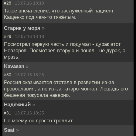
#28 |
13.07.16 18:18
Такое впечатление, что заслуженный пaциент
Кащенко под чем-то тяжёлым.
Старик у моря
»
#29 |
13.07.16 18:18
Посмотрел первую часть и подумал - дурак этот
Невзоров. Посмотрел вторую и понял - не дурак, а
мразь.
Kavasan
»
#30 |
13.07.16 18:25
Россия оказывается отстала в развитии из-за
провославия, а не из-за татаро-монгол. Лошадь его
бешеная покусала наверно.
Надёжный
»
#31 |
13.07.16 18:25
По моему он просто троллит
Saat
»