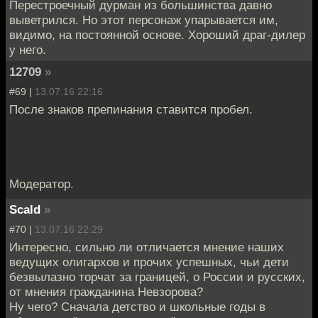
Перестроечный дурман из большинства давно
выветрился. Но этот персонаж упарывается им,
видимо, на постоянной основе. Хороший драг-дилер
у него.
12709
»
#69 |
13.07.16 22:16
После знаков препинания ставится пробел.
Модератор.
Scald
»
#70 |
13.07.16 22:29
Интересно, сильно ли отличается мнение наших
ведущих олигархов и прочих успешных, чьи дети
безвылазно торчат за границей, о России и русских,
от мнения гражданина Невзорова?
Ну чего? Сначала детство и школьные годы в