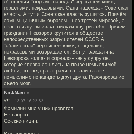
обличении "тюрьмы народов" чернышевскими,
герценами, некрасовыми. Одна надежда - Советская
власть. А тут и Советская власть рушится. Причём
самым циничным образом - без третей мировой, а
просто изнутри из-за гнилухи внутри себя. Причём
гражданин Невзоров крутится в обществе
непосредственных разрушителей СССР. А
"обличённая" чернышевскими, герценами,
некрасовыми возвращается. Вот у гражданина
Невзорова колпак и сорвало - как у супругов,
которые сперва сошлись на почве немыслимой
любви, но когда разосрались стали так же
немыслимо ненавидеть друг друга. Разочарование
съело мозг.
NickNavi
»
#71 |
13.07.16 22:32
Фамилии мне у них нравятся:
Не-взоров.
Со-лже-ницин.
Имя им легион.