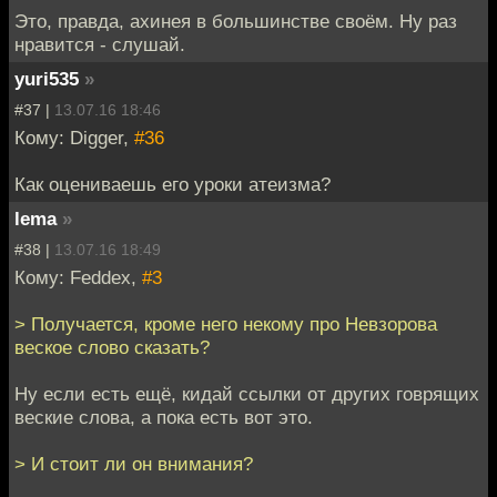
Это, правда, ахинея в большинстве своём. Ну раз
нравится - слушай.
yuri535
»
#37 |
13.07.16 18:46
Кому: Digger,
#36
Как оцениваешь его уроки атеизма?
lema
»
#38 |
13.07.16 18:49
Кому: Feddex,
#3
> Получается, кроме него некому про Невзорова
веское слово сказать?
Ну если есть ещё, кидай ссылки от других говрящих
веские слова, а пока есть вот это.
> И стоит ли он внимания?