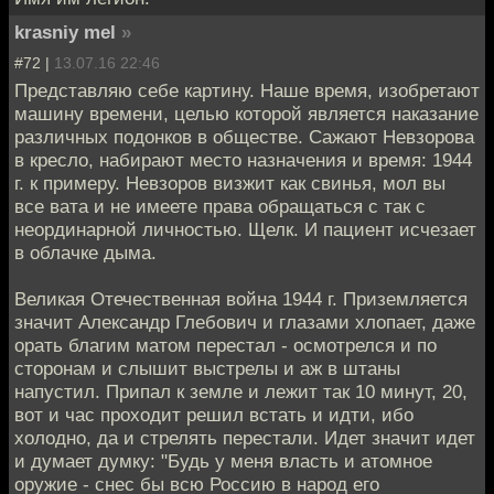
krasniy mel
»
#72 |
13.07.16 22:46
Представляю себе картину. Наше время, изобретают
машину времени, целью которой является наказание
различных подонков в обществе. Сажают Невзорова
в кресло, набирают место назначения и время: 1944
г. к примеру. Невзоров визжит как свинья, мол вы
все вата и не имеете права обращаться с так с
неординарной личностью. Щелк. И пациент исчезает
в облачке дыма.
Великая Отечественная война 1944 г. Приземляется
значит Александр Глебович и глазами хлопает, даже
орать благим матом перестал - осмотрелся и по
сторонам и слышит выстрелы и аж в штаны
напустил. Припал к земле и лежит так 10 минут, 20,
вот и час проходит решил встать и идти, ибо
холодно, да и стрелять перестали. Идет значит идет
и думает думку: "Будь у меня власть и атомное
оружие - снес бы всю Россию в народ его