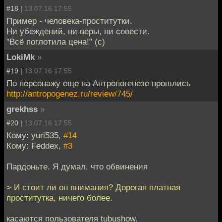
#18 |
13.07.16 17:55
Пример - человека-проститутки.
Ни убеждений, ни веры, ни совести.
"Всё поглотила цена!" (с)
LokiMk
»
#19 |
13.07.16 17:55
По персонажу еще на Антропогенезе прошлись
http://antropogenez.ru/review/745/
grekhss
»
#20 |
13.07.16 17:55
Кому: yuri535,
#14
Кому: Feddex,
#3
Пардоньте. Я думал, что обвинения
> И стоит ли он внимания? Дорогая платная
проститутка, ничего более.
касаются пользователя tubushow.