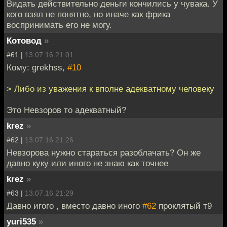
Видать действительно деньги кончились у чувака. У
кого взял не понятно, но иначе как фрика
воспринимать его не могу.
Котовод
»
#61 |
13.07.16 21:01
Кому: grekhss,
#10
> Либо из уважения к вполне адекватному человеку
Это Невзоров то адекватный?
krez
»
#62 |
13.07.16 21:26
Невзорова нужно стараться разоблачать? Он же
давно куку или иного не знаю как точнее
krez
»
#63 |
13.07.16 21:29
Давно игого , вместо давно иного
#62
проклятый т9
yuri535
»