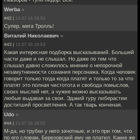
Werba
»
#42 |
13.07.16 18:53
Супер, мега Тролль!
Виталий Николаевич
»
#43 |
13.07.16 18:53
Какая интересная подборка высказываний. Большей
части даже и не слышал. Но даже по тем что
слышал давно сложилось мнение о непорочной
незамутненности сознания персонажа. Когда человек
говорит только тогда когда платят и только то за что
платят это полная чистотота и свобода помыслов,
своих мыслей нет, а чужие можно высказывать
любые выдавая за свои. Эдакий гуру либерастии
достигший просветления. А так тварь конченая.
Udo
»
#44 |
13.07.16 18:53
М-да, но трубки у него зачотные, и это при том, что
по его словам, Березовский ему не платил. Какие же