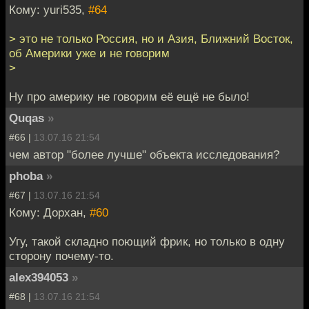
Кому: yuri535,
#64
> это не только Россия, но и Азия, Ближний Восток,
об Америки уже и не говорим
>
Ну про америку не говорим её ещё не было!
Quqas
»
#66 |
13.07.16 21:54
чем автор "более лучше" объекта исследования?
phoba
»
#67 |
13.07.16 21:54
Кому: Дорхан,
#60
Угу, такой складно поющий фрик, но только в одну
сторону почему-то.
alex394053
»
#68 |
13.07.16 21:54