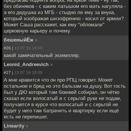
без обиняков - с каким латышом его мать нагуляла -
а его дедушка из МГБ - стыдно ли ему за внука,
который изображая шизофрению - косил от армии?
Может Саша расскажет, как ему "обломали"
церковную карьеру и почему.
бешеныйЁж
»
#26 |
13.07.16 18:00
какой замечательный экземпляр.
Leonid_Andreevich
»
#27 |
13.07.16 18:09
А мне нравится что он про РПЦ говорит. Может
остальное и бред но это бальзам на душу. Вот гость
был у ДЮ который там бомжей собирал, он чётко
сказал если волосатый и с серьгой руки не подам,
получается в курсе что волосатый и с серьгой не
будет у него там батрачить и квартирку если ещё
есть не перепишет.
Linearity
»