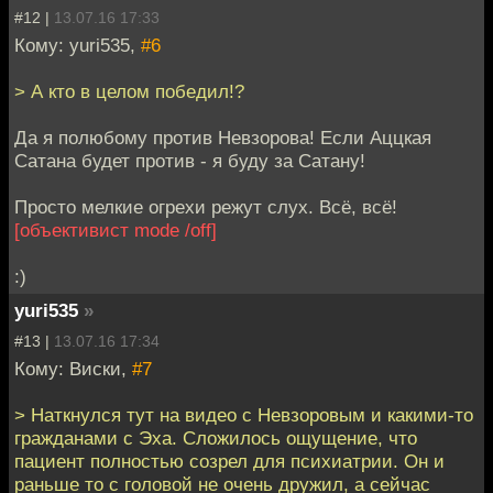
#12 |
13.07.16 17:33
Кому: yuri535,
#6
> А кто в целом победил!?
Да я полюбому против Невзорова! Если Аццкая
Сатана будет против - я буду за Сатану!
Просто мелкие огрехи режут слух. Всё, всё!
[объективист mode /off]
:)
yuri535
»
#13 |
13.07.16 17:34
Кому: Виски,
#7
> Наткнулся тут на видео с Невзоровым и какими-то
гражданами с Эха. Сложилось ощущение, что
пациент полностью созрел для психиатрии. Он и
раньше то с головой не очень дружил, а сейчас