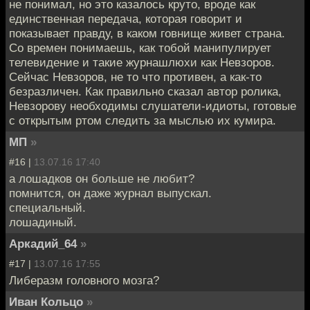
не понимал, но это казалось круто, вроде как
единственная передача, которая говорит и
показывает правду, в каком говнище живет страна.
Со времен понимаешь, как тобой манипулирует
телевидение и такие журнашлюхи как Невзоров.
Сейчас Невзоров, не то что противен, а как-то
безразличен. Как правильно сказал автор ролика,
Невзорову необходимы слушатели-идиоты, готовые
с открытым ртом следить за мыслью их кумира.
МП
»
#16 |
13.07.16 17:40
а лошадков он больше не любит?
помнится, он даже журнал выпускал.
специальный.
лошадиный.
Аркадий_64
»
#17 |
13.07.16 17:55
Либеразм головного мозга?
Иван Кольцо
»