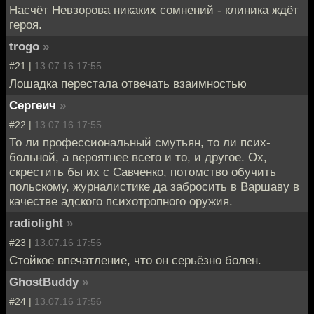
Насчёт Невзорова никаких сомнений - клиника ждёт
героя.
trogo
»
#21 |
13.07.16 17:55
Лошадка перестала отвечать взаимностью
Сергеич
»
#22 |
13.07.16 17:55
То ли профессиональный смутьян, то ли псих-
больной, а вероятнее всего и то, и другое. Ох,
скрестить бы их с Савченко, потомство обучить
польскому, журналистике да забросить в Варшаву в
качестве адского психотропного оружия.
radiolight
»
#23 |
13.07.16 17:56
Стойкое впечатление, что он серьёзно болен.
GhostBuddy
»
#24 |
13.07.16 17:56