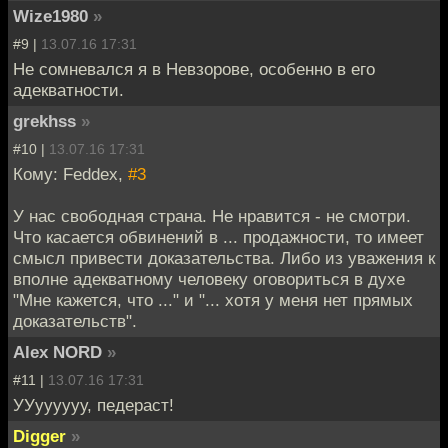
Wize1980
»
#9 |
13.07.16 17:31
Не сомневался я в Невзорове, особенно в его
адекватности.
grekhss
»
#10 |
13.07.16 17:31
Кому: Feddex,
#3
У нас свободная страна. Не нравится - не смотри.
Что касается обвинений в ... продажности, то имеет
смысл привести доказательства. Либо из уважения к
вполне адекватному человеку оговориться в духе
"Мне кажется, что ..." и "... хотя у меня нет прямых
доказательств".
Alex NORD
»
#11 |
13.07.16 17:31
УУуууууу, педераст!
Digger
»