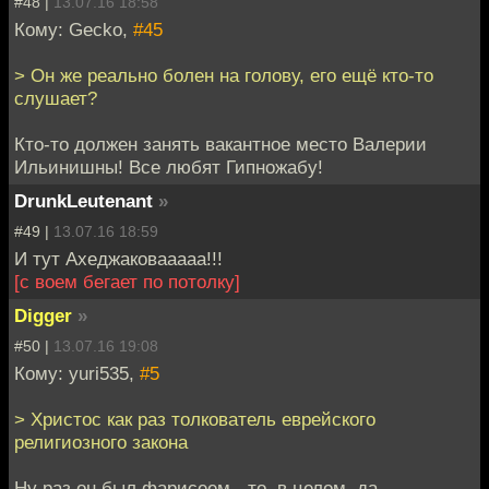
#48 |
13.07.16 18:58
Кому: Gecko,
#45
> Он же реально болен на голову, его ещё кто-то
слушает?
Кто-то должен занять вакантное место Валерии
Ильинишны! Все любят Гипножабу!
DrunkLeutenant
»
#49 |
13.07.16 18:59
И тут Ахеджаковааааа!!!
[с воем бегает по потолку]
Digger
»
#50 |
13.07.16 19:08
Кому: yuri535,
#5
> Христос как раз толкователь еврейского
религиозного закона
Ну раз он был фарисеем - то, в целом, да.