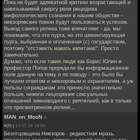
Пока не будет адекватной критики возрастающей и
навязываемой сверху роли рецидива
мифологического сознания в нашем обществе -
невзоровские помои будут пользоваться успехом.
Вывод самого ролика тоже впечатляет - да, мы
понимаем, что это пурга, но это цементирующая
пурга, выбранная и оплаченная (с) государством,
поэтому "отставить макать капитана!". Просто
замечательно.
Думаю, что если такие люди как Борис Юлин и
профессор Попов прорядили бы информационное
поле данную на тему и по поводу - это было бы
лучшим ответом и невзоровым и охранителям, а уж
пользы согражданам это принесло значительно
больше, нежели лицезрение сексуальных
отношений земноводного с рептилией, как в только
что просмотренном ролике...
MAN_on_MooN
»
#25 |
13.07.16 18:00
Безотцовщина Невзоров - редкостная мразь,
предлагаю поднять вопрос на яркой теме - ну так,