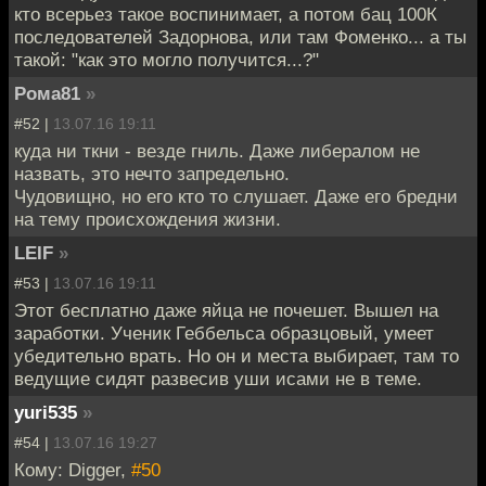
кто всерьез такое воспинимает, а потом бац 100К
последователей Задорнова, или там Фоменко... а ты
такой: "как это могло получится...?"
Рома81
»
#52 |
13.07.16 19:11
куда ни ткни - везде гниль. Даже либералом не
назвать, это нечто запредельно.
Чудовищно, но его кто то слушает. Даже его бредни
на тему происхождения жизни.
LEIF
»
#53 |
13.07.16 19:11
Этот бесплатно даже яйца не почешет. Вышел на
заработки. Ученик Геббельса образцовый, умеет
убедительно врать. Но он и места выбирает, там то
ведущие сидят развесив уши исами не в теме.
yuri535
»
#54 |
13.07.16 19:27
Кому: Digger,
#50