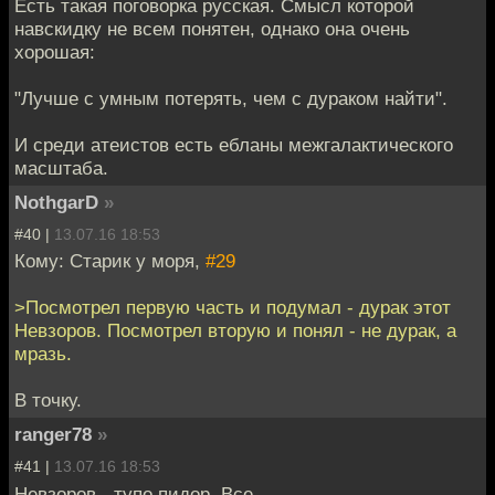
Есть такая поговорка русская. Смысл которой
навскидку не всем понятен, однако она очень
хорошая:
"Лучше с умным потерять, чем с дураком найти".
И среди атеистов есть ебланы межгалактического
масштаба.
NothgarD
»
#40 |
13.07.16 18:53
Кому: Старик у моря,
#29
>Посмотрел первую часть и подумал - дурак этот
Невзоров. Посмотрел вторую и понял - не дурак, а
мразь.
В точку.
ranger78
»
#41 |
13.07.16 18:53
Невзоров - тупо пидор. Все.