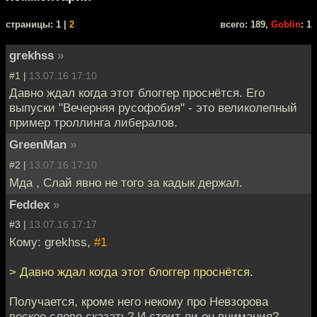
cтраницы: 1 |
2
всего: 189,
Goblin
: 1
grekhss
»
#1 |
13.07.16 17:10
Давно ждал когда этот блоггер проснётся. Его
выпуски "Вечерняя русофобия" - это великолепный
пример троллинга либералов.
GreenMan
»
#2 |
13.07.16 17:10
Мда , Слай явно не того за кадык держал.
Feddex
»
#3 |
13.07.16 17:17
Кому: grekhss,
#1
> Давно ждал когда этот блоггер проснётся.
Получается, кроме него некому про Невзорова
веское слово сказать? И стоит ли он внимания?