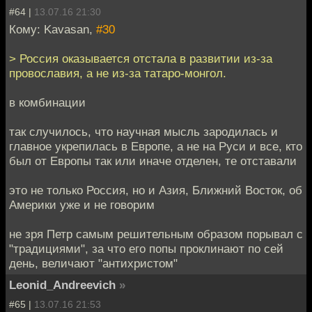
#64 |
13.07.16 21:30
Кому: Kavasan,
#30
> Россия оказывается отстала в развитии из-за
провославия, а не из-за татаро-монгол.
в комбинации
так случилось, что научная мысль зародилась и
главное укрепилась в Европе, а не на Руси и все, кто
был от Европы так или иначе отделен, те отставали
это не только Россия, но и Азия, Ближний Восток, об
Америки уже и не говорим
не зря Петр самым решительным образом порывал с
"традициями", за что его попы проклинают по сей
день, величают "антихристом"
Leonid_Andreevich
»
#65 |
13.07.16 21:53