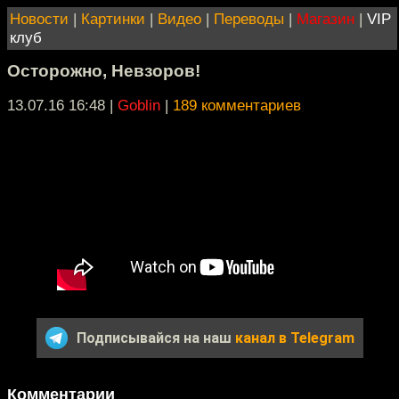
Новости
|
Картинки
|
Видео
|
Переводы
|
Магазин
|
VIP
клуб
Осторожно, Невзоров!
13.07.16 16:48
|
Goblin
|
189 комментариев
Подписывайся на наш
канал в Telegram
Комментарии