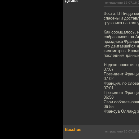
Джина
отправлено 15.07.16 
Вести: В Ницце ок
спасены и доставл
грузовика на толп
Как сообщалось, н
собравшихся на А
праздника Франци
что двигавшийся н
километров. Кром
последним данным,
Яндекс-новости, т
07:07
Президент Франции
07:02
Франция, по слова
07:01
Президент Франции
06:58
Свои соболезнова
06:55
Франсуа Олланд за
Bacchus
отправлено 15.07.16 