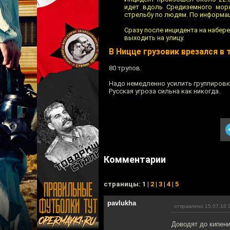
идет вдоль Средиземного моря
стрельбу по людям. По информац
Сразу после инцидента на набер
выходить на улицу.
В Ницце грузовик врезался в 
80 трупов.
Надо немедленно усилить группировк
Русская угроза сильна как никогда.
Комментарии
cтраницы: 1 |
2
|
3
|
4
|
5
pavlukha
отправлено 15.07.16 
Доводят до кипени