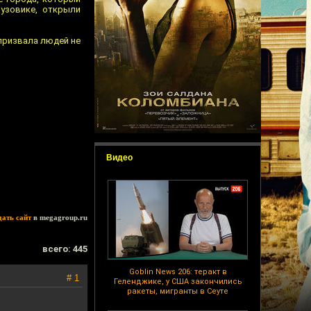
рузовике, открыли
 призвала людей не
Видео
дать сайт
в megagroup.ru
всего: 445
Goblin News 206: теракт в
# 1
Геленджике, у США закончились
ракеты, мигранты в Сеуте