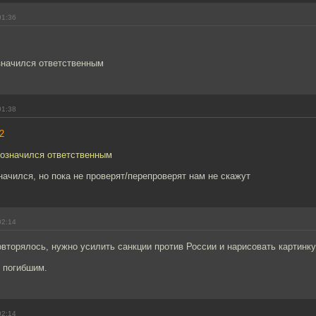
01:36
значился ответственным
01:38
2
бозначился ответственным
начился, но пока не проверят/перепроверят нам не скажут
02:14
овторялось, нужно усилить санкции против России и нарисовать картинк
 погибшим.
02:14