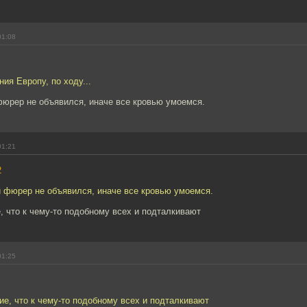
01:08
ия Европу, по ходу...
фюрер не объявился, иначе все кровью умоемся.
01:21
2
й фюрер не объявился, иначе все кровью умоемся.
, что к чему-то подобному всех и подталкивают
01:25
ие, что к чему-то подобному всех и подталкивают