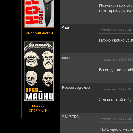
Подталкивают иск
некоторых других 
Stef
отправлено 15.07.16 
Империя ножей
Нужно срочно усил
exan
отправлено 15.07.16 
В ниццу - ни ногой! 
Космоводолаз
отправлено 15.07.16 
Ждем статей в бус
Магазин
ОПЕРМАЙКИ
SNIPER6
отправлено 15.07.16 
+18 Видео с жерт