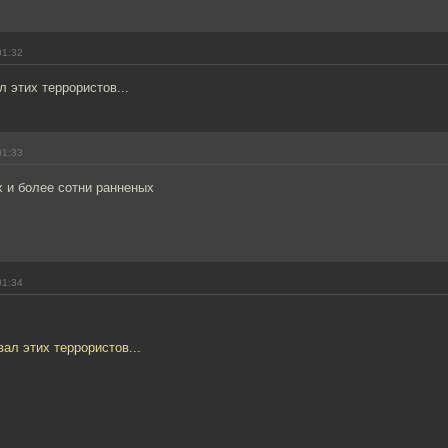
01:32
л этих террористов...
01:33
 и более сотни ранненых
01:34
вал этих террористов...