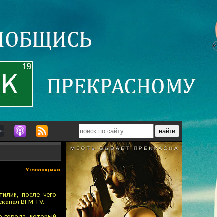
Уголовщина
илии, после чего
еканал BFM TV.
е города, который