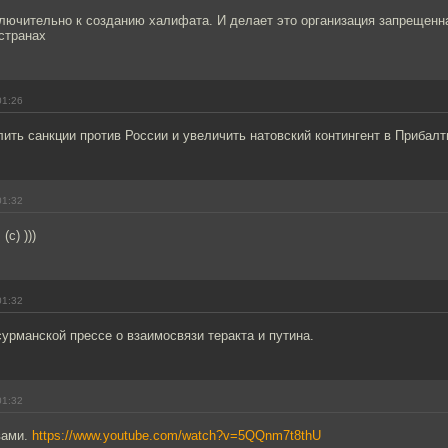
лючительно к созданию халифата. И делает это организация запрещенна
странах
01:26
ить санкции против России и увеличить натовский контингент в Прибалт
01:32
(с) )))
01:32
урманской прессе о взаимосвязи теракта и путина.
01:32
вами.
https://www.youtube.com/watch?v=5QQnm7t8thU