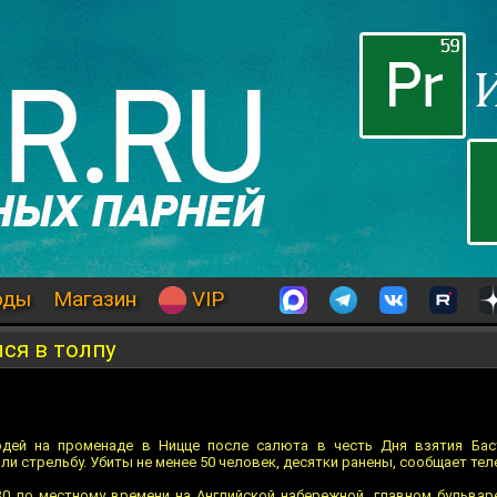
оды
Магазин
VIP
лся в толпу
дей на променаде в Ницце после салюта в честь Дня взятия Баст
и стрельбу. Убиты не менее 50 человек, десятки ранены, сообщает тел
0 по местному времени на Английской набережной, главном бульвар