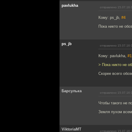
pavlukha
отправлено 15.07.16 
Кому: ps_jb,
#4
Пока никто не обо
ps_jb
отправлено 15.07.16 
Кому: pavlukha,
#1
> Пока никто не о
Скорее всего обоз
Барсулька
отправлено 15.07.16 
Чтобы такого не п
Земля пухом всем
ViktoriaMT
отправлено 15.07.16 