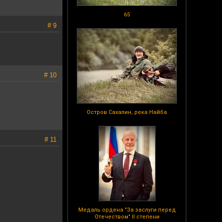
65
# 9
# 10
Остров Сахалин, река Найба
# 11
Медаль ордена "За заслуги перед
Отечеством" II степени