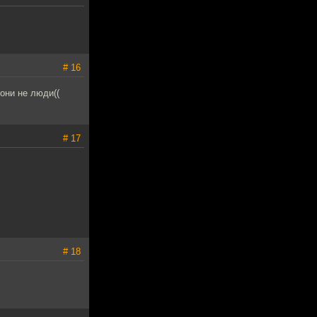
# 16
они не люди((
# 17
# 18