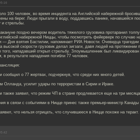
05:16
оло 100 человек, во время инцидента на Английской набережной бросив
ены на берег. Люди прыгали в воду, поддавшись панике, начавшейся по
у и стрельбы.
акануне поздно вечером водитель тяжелого грузовика протаранил толп
нглийской набережной Ниццы, чтобы посмотреть фейерверк по случаю н
и — Дня взятия Бастилии, напоминает РИА Новости. Очевидца трагедии
а высокой скорости грузовик делал зигзаги, давя людей на протяжении 
е того, нападавший открыл стрельбу. Злоумышленник был ликвидирован
 в результате нападения погибли 77 человек.
рансляция:
 сообщил о 77 жертвах, подчеркнув, что среди них много детей.
м Олланда, усилит удары по террористам в Сирии и Ираке.
 также заявил, что режим ЧП в стране продлевается еще на три месяца
ния в связи с событиями в Ницце принес также премьер-министр Канады
явил, что нельзя отрицать, что случившееся в Ницце похоже на теракт.
05:42