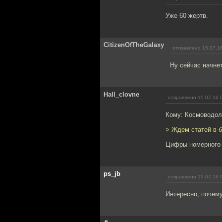
Уже 60 жертв.
CitizenOfTheGalaxy
отправлено 15.07.1
Ну сейчас начнет
Hall_clovne
отправлено 15.07.16 
Кому: Космоводол
> Ждем статей в б
Цифры номерного 
ps_jb
отправлено 15.07.16 
Интересно, почему