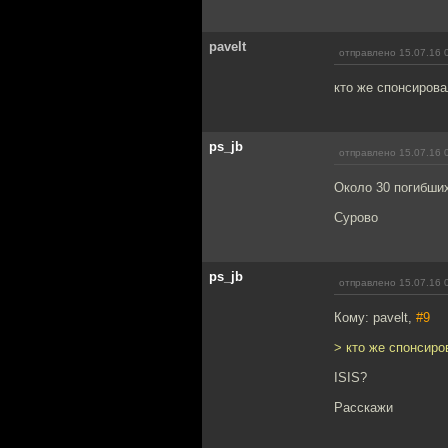
pavelt
отправлено 15.07.16 
кто же спонсирова
ps_jb
отправлено 15.07.16 
Около 30 погибших
Сурово
ps_jb
отправлено 15.07.16 
Кому: pavelt,
#9
> кто же спонсиро
ISIS?
Расскажи