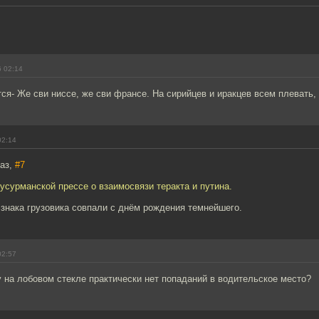
6 02:14
ся- Же сви ниссе, же сви франсе. На сирийцев и иракцев всем плевать, 
02:14
аз,
#7
усурманской прессе о взаимосвязи теракта и путина.
знака грузовика совпали с днём рождения темнейшего.
02:57
 на лобовом стекле практически нет попаданий в водительское место?