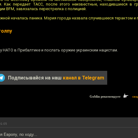
. Как передает ТАСС, после этого неизвестные, находившиеся в г
ии BFM, завязалась перестрелка с полицией.
ежной началась паника. Мэрия города назвала случившееся терактом и
толпу
у НАТО в Прибалтике и послать оружие украинским нацистам.
Подписывайся на наш
канал в Telegram
Goblin рекомендует
соз
01:05
я Европу, по ходу...