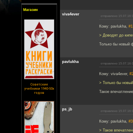
Магазин
viva4ever
отправлено 15.07.16 
Кому: pavlukha,
#1
> Доводят до кипен
Только бы новый 
pavlukha
отправлено 15.07.16 
Кому: viva4ever,
#
> Только бы новы
Советские
учебники 1940-50х
Такое впечатление
годов
ps_jb
отправлено 15.07.16 
Кому: pavlukha,
#3
> Такое впечатлен