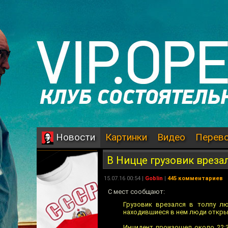
Картинки
Видео
Перев
Новости
В Ницце грузовик вреза
15.07.16 00:54 |
Goblin
|
445 комментариев
С мест сообщают:
Грузовик врезался в толпу лю
находившиеся в нем люди открыл
Инцидент произошел около 22:3