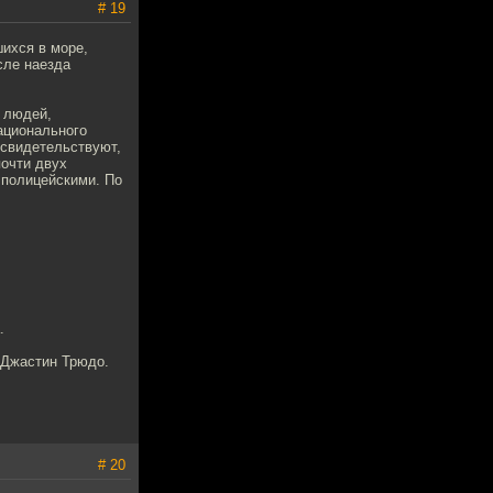
# 19
шихся в море,
сле наезда
у людей,
ационального
 свидетельствуют,
почти двух
 полицейскими. По
.
 Джастин Трюдо.
# 20