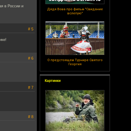
я в России и
Дядя Вова про фильм "Свидание
вслепую"
# 5
ике!
# 6
О предстоящем Турнире Святого
Георгия
Картинки
# 7
# 8