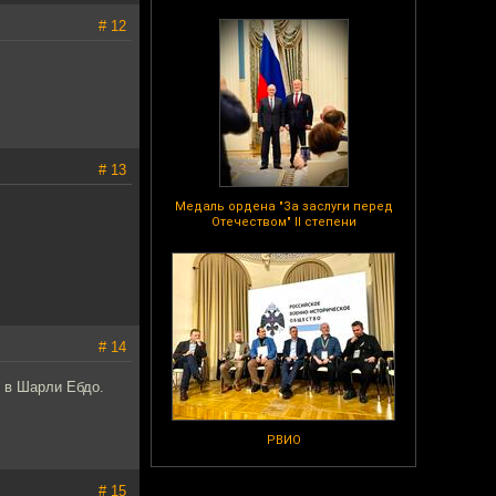
# 12
# 13
Медаль ордена "За заслуги перед
Отечеством" II степени
# 14
у в Шарли Ебдо.
РВИО
# 15