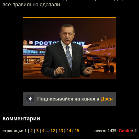
всё правильно сделали.
Подписывайся на канал в
Дзен
Комментарии
cтраницы: 1 |
2
|
3
|
4
...
12
|
13
|
14
|
15
всего: 1439,
Goblin
: 2