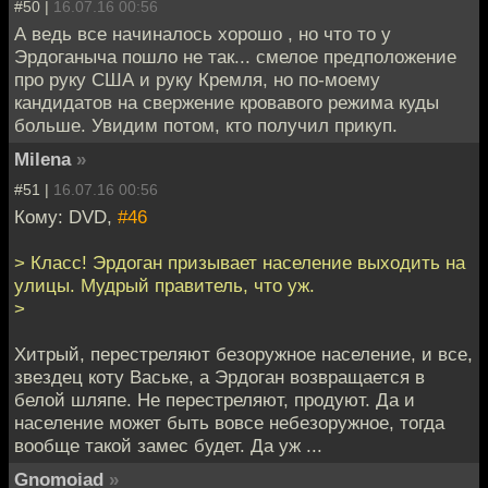
#50 |
16.07.16 00:56
А ведь все начиналось хорошо , но что то у
Эрдоганыча пошло не так... смелое предположение
про руку США и руку Кремля, но по-моему
кандидатов на свержение кровавого режима куды
больше. Увидим потом, кто получил прикуп.
Milena
»
#51 |
16.07.16 00:56
Кому: DVD,
#46
> Класс! Эрдоган призывает население выходить на
улицы. Мудрый правитель, что уж.
>
Хитрый, перестреляют безоружное население, и все,
звездец коту Ваське, а Эрдоган возвращается в
белой шляпе. Не перестреляют, продуют. Да и
население может быть вовсе небезоружное, тогда
вообще такой замес будет. Да уж ...
Gnomoiad
»