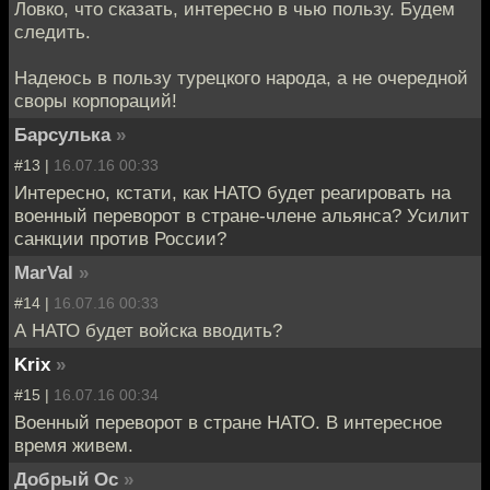
Ловко, что сказать, интересно в чью пользу. Будем
следить.
Надеюсь в пользу турецкого народа, а не очередной
своры корпораций!
Барсулька
»
#13 |
16.07.16 00:33
Интересно, кстати, как НАТО будет реагировать на
военный переворот в стране-члене альянса? Усилит
санкции против России?
MarVal
»
#14 |
16.07.16 00:33
А НАТО будет войска вводить?
Krix
»
#15 |
16.07.16 00:34
Военный переворот в стране НАТО. В интересное
время живем.
Добрый Ос
»