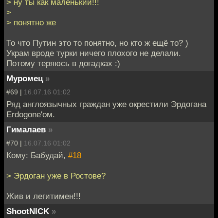
> ну ты как маленький!!!
>
> понятно же
То что Путин это то понятно, но кто ж ещё то? )
Украм вроде турки ничего плохого не делали.
Потому теряюсь в догадках :)
Муромец
»
#69 |
16.07.16 01:02
Ряд англоязычных граждан уже окрестили Эрдогана
Erdogone'ом.
Гималаев
»
#70 |
16.07.16 01:02
Кому: Бабудай,
#18
> Эрдоган уже в Ростове?
Жив и легитимен!!!
ShootNICK
»