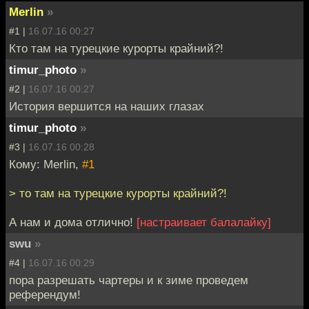
Merlin
»
#1 |
16.07.16 00:27
Кто там на турецкие курорты крайний?!
timur_photo
»
#2 |
16.07.16 00:27
История вершится на наших глазах
timur_photo
»
#3 |
16.07.16 00:28
Кому: Merlin,
#1
> то там на турецкие курорты крайний?!
А нам и дома отлично!
[настраивает балалайку]
swu
»
#4 |
16.07.16 00:29
пора разрешать чартеры и к зиме проведем
референдум!