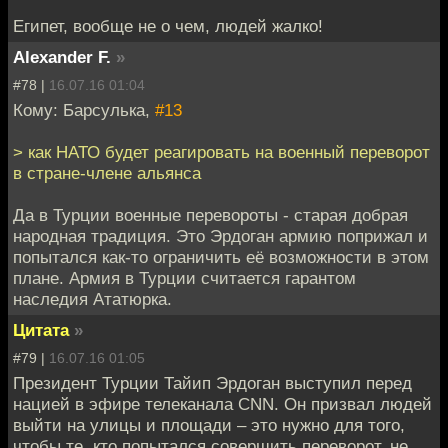
Египет, вообще не о чем, людей жалко!
Alexander F.
»
#78 |
16.07.16 01:04
Кому: Барсулька,
#13
> как НАТО будет реагировать на военный переворот
в стране-члене альянса
Да в Турции военные перевороты - старая добрая
народная традиция. Это Эрдоган армию поприжал и
попытался как-то ограничить её возможности в этом
плане. Армия в Турции считается гарантом
наследия Ататюрка.
Цитата
»
#79 |
16.07.16 01:05
Президент Турции Тайип Эрдоган выступил перед
нацией в эфире телеканала CNN. Он призвал людей
выйти на улицы и площади – это нужно для того,
чтобы те, кто попытался совершить переворот, не