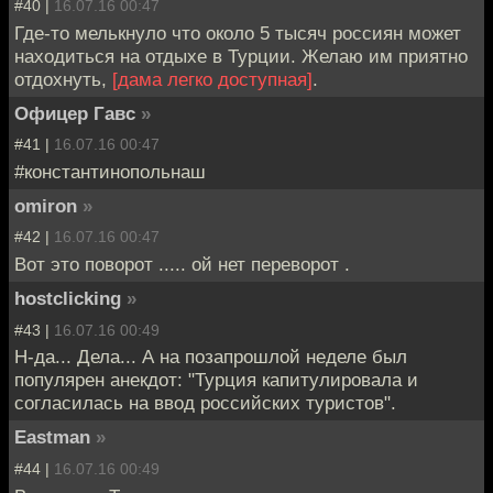
#40 |
16.07.16 00:47
Где-то мелькнуло что около 5 тысяч россиян может
находиться на отдыхе в Турции. Желаю им приятно
отдохнуть,
[дама легко доступная]
.
Офицер Гавс
»
#41 |
16.07.16 00:47
#константинопольнаш
omiron
»
#42 |
16.07.16 00:47
Вот это поворот ..... ой нет переворот .
hostclicking
»
#43 |
16.07.16 00:49
Н-да... Дела... А на позапрошлой неделе был
популярен анекдот: "Турция капитулировала и
согласилась на ввод российских туристов".
Eastman
»
#44 |
16.07.16 00:49