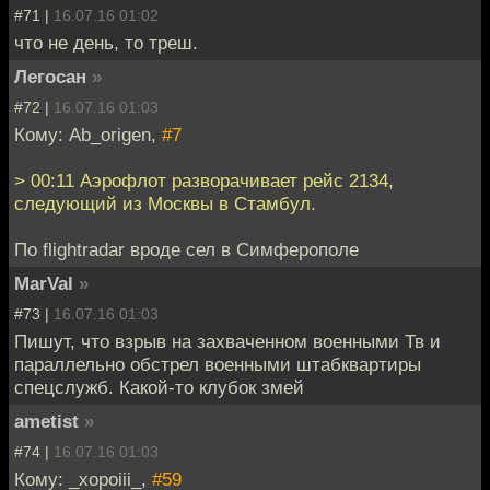
#71 |
16.07.16 01:02
что не день, то треш.
Легосан
»
#72 |
16.07.16 01:03
Кому: Ab_origen,
#7
> 00:11 Аэрофлот разворачивает рейс 2134,
следующий из Москвы в Стамбул.
По flightradar вроде сел в Симферополе
MarVal
»
#73 |
16.07.16 01:03
Пишут, что взрыв на захваченном военными Тв и
параллельно обстрел военными штабквартиры
спецслужб. Какой-то клубок змей
ametist
»
#74 |
16.07.16 01:03
Кому: _xopoiii_,
#59