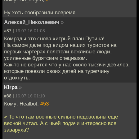
Ну хоть сообразили вовремя.
Алексей_Николаевич
»
#87 |
16.07.16 01:08
Комрады это снова хитрый план Путина!
На самом деле под видом наших туристов на
первых чартерах полетели вежливые люди,
усиленные бурятским спецназом.
Как-то не верится что у нас около тысячи дебилов,
которые повезли своих детей на туретчину
отдохнуть.
Kirpa
»
#88 |
16.07.16 01:10
Кому: Healbot,
#53
> То что там военные сильно недовольны ещё
весной читал. А с чьей подачи интересно вся
заваруха?