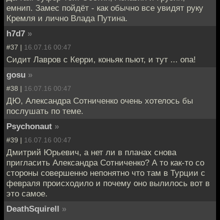
емнип. Замес пойдёт - как обычно все увидят руку
Кремля и лично Влада Путина.
h7d7
»
#37 |
16.07.16 00:47
Сидит Лавров с Керри, коньяк пьют, и тут ... опа!
gosu
»
#38 |
16.07.16 00:47
ДЮ, Александра Сотниченко очень хотелось бы
послушать по теме.
Psychonaut
»
#39 |
16.07.16 00:47
Дмитрий Юрьевич, а нет ли в планах снова
пригласить Александра Сотниченко? А то как-то со
стороны совершенно непонятно что там в Турции с
февраля происходило и почему оно вылилось вот в
это самое.
DeathSquirell
»