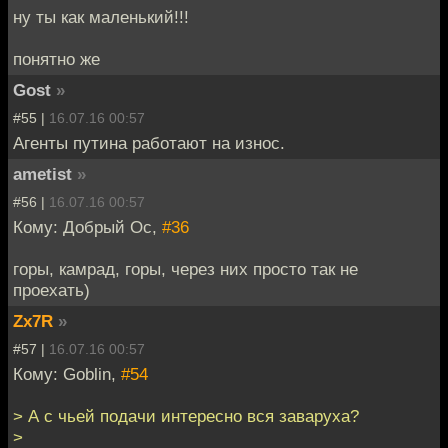
ну ты как маленький!!!
понятно же
Gost
»
#55 |
16.07.16 00:57
Агенты путина работают на износ.
ametist
»
#56 |
16.07.16 00:57
Кому: Добрый Ос,
#36
горы, камрад, горы, через них просто так не
проехать)
Zx7R
»
#57 |
16.07.16 00:57
Кому: Goblin,
#54
> А с чьей подачи интересно вся заваруха?
>