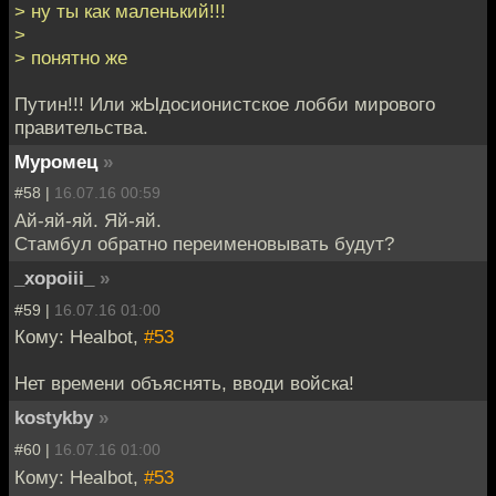
> ну ты как маленький!!!
>
> понятно же
Путин!!! Или жЫдосионистское лобби мирового
правительства.
Муромец
»
#58 |
16.07.16 00:59
Ай-яй-яй. Яй-яй.
Стамбул обратно переименовывать будут?
_xopoiii_
»
#59 |
16.07.16 01:00
Кому: Healbot,
#53
Нет времени объяснять, вводи войска!
kostykby
»
#60 |
16.07.16 01:00
Кому: Healbot,
#53