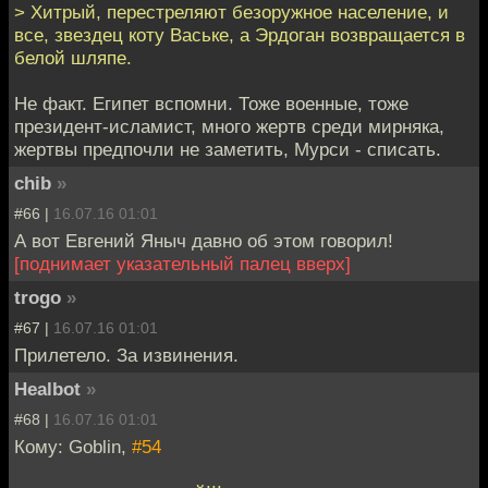
> Хитрый, перестреляют безоружное население, и
все, звездец коту Ваське, а Эрдоган возвращается в
белой шляпе.
Не факт. Египет вспомни. Тоже военные, тоже
президент-исламист, много жертв среди мирняка,
жертвы предпочли не заметить, Мурси - списать.
chib
»
#66 |
16.07.16 01:01
А вот Евгений Яныч давно об этом говорил!
[поднимает указательный палец вверх]
trogo
»
#67 |
16.07.16 01:01
Прилетело. За извинения.
Healbot
»
#68 |
16.07.16 01:01
Кому: Goblin,
#54