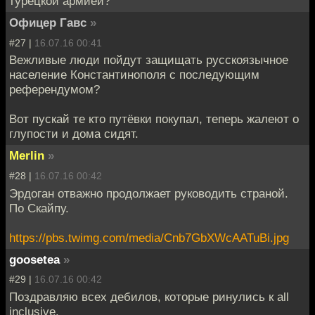
турецкой армией?
Офицер Гавс
»
#27 |
16.07.16 00:41
Вежливые люди пойдут защищать русскоязычное
население Константинополя с последующим
референдумом?
Вот пускай те кто путёвки покупал, теперь жалеют о
глупости и дома сидят.
Merlin
»
#28 |
16.07.16 00:42
Эрдоган отважно продолжает руководить страной.
По Скайпу.
https://pbs.twimg.com/media/Cnb7GbXWcAATuBi.jpg
goosetea
»
#29 |
16.07.16 00:42
Поздравляю всех дебилов, которые ринулись к all
inclusive.