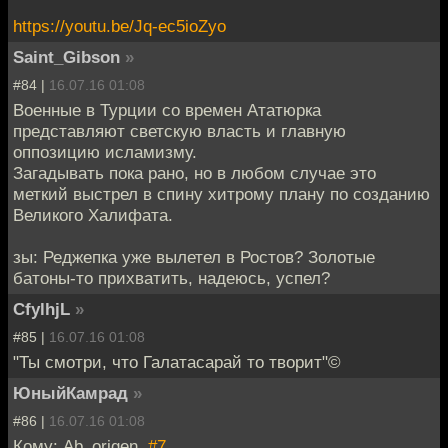
https://youtu.be/Jq-ec5ioZyo
Saint_Gibson
»
#84 |
16.07.16 01:08
Военные в Турции со времен Ататюрка
представляют светскую власть и главную
оппозицию исламизму.
Загадывать пока рано, но в любом случае это
меткий выстрел в спину хитрому плану по созданию
Великого Халифата.
зы: Реджепка уже вылетел в Ростов? Золотые
батоны-то прихватить, надеюсь, успел?
CfylhjL
»
#85 |
16.07.16 01:08
"Ты смотри, что Галатасарай то творит"©
ЮныйКамрад
»
#86 |
16.07.16 01:08
Кому: Ab_origen,
#7