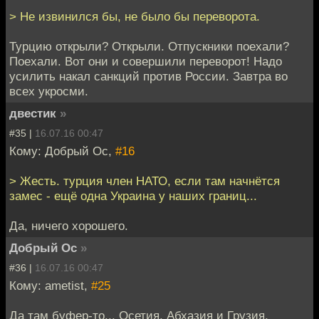
> Не извинился бы, не было бы переворота.
Турцию открыли? Открыли. Отпускники поехали?
Поехали. Вот они и совершили переворот! Надо
усилить накал санкций против России. Завтра во
всех укросми.
двестик
»
#35 |
16.07.16 00:47
Кому: Добрый Ос,
#16
> Жесть. турция член НАТО, если там начнётся
замес - ещё одна Украина у наших границ...
Да, ничего хорошего.
Добрый Ос
»
#36 |
16.07.16 00:47
Кому: ametist,
#25
Да там буфер-то... Осетия, Абхазия и Грузия,