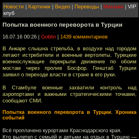
Новости
|
Картинки
|
Видео
|
Переводы
|
Магазин
|
VIP
клуб
Попытка военного переворота в Турции
16.07.16 00:26
|
Goblin
|
1439 комментариев
В Анкаре слышна стрельба, в воздухе над городом
летают истребители и военные вертолеты. Турецкие
военнослужащие перекрыли движение по обоим
мостам через пролив Босфор. Генштаб Турции
заявил о переходе власти в стране в его руки.
В Стамбуле военные захватили контроль над
аэропортами и важными стратегическими точками,
сообщают СМИ.
Попытка военного переворота в Турции. Хроника
событий
Всё проплачено курортами Краснодарского края.
Кто вылетел с семьёй и детьми на отдых в Турцию —