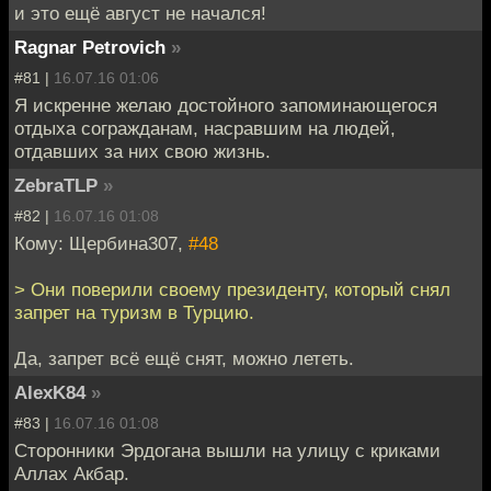
и это ещё август не начался!
Ragnar Petrovich
»
#81 |
16.07.16 01:06
Я искренне желаю достойного запоминающегося
отдыха согражданам, насравшим на людей,
отдавших за них свою жизнь.
ZebraTLP
»
#82 |
16.07.16 01:08
Кому: Щербина307,
#48
> Они поверили своему президенту, который снял
запрет на туризм в Турцию.
Да, запрет всё ещё снят, можно лететь.
AlexK84
»
#83 |
16.07.16 01:08
Сторонники Эрдогана вышли на улицу с криками
Аллах Акбар.