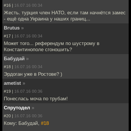
#16 |
16.07.16 00:34
Жесть. турция член НАТО, если там начнётся замес
- ещё одна Украина у наших границ...
Brutus
»
#17 |
16.07.16 00:34
Может того... референдум по шустрому в
Константинополе сгоношить?
Бабудай
»
#18 |
16.07.16 00:34
Эрдоган уже в Ростове? )
ametist
»
#19 |
16.07.16 00:36
Понеслась моча по трубам!
Спрутодел
»
#20 |
16.07.16 00:36
Кому: Бабудай,
#18