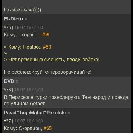
Пхахахахаха))))
El-Dicto
»
#75 |
16.07.16 01:03
Кому: _xopoiii_,
#59
> Кому: Healbot,
#53
>
> Нет времени объяснять, вводи войска!
Не рефлексируйте-переворачивайте!
DVD
»
#76 |
16.07.16 01:03
В Перископе турки транслируют. Там народ и правда
по улицам бегает.
Pavel"TageMahal"Pazelski
»
#77 |
16.07.16 01:03
Кому: Скорпион,
#65