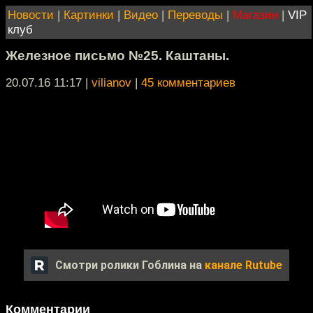
Новости
|
Картинки
|
Видео
|
Переводы
|
Магазин
|
VIP
клуб
Железное письмо №25. Каштаны.
20.07.16 11:17
|
vilianov
|
45 комментариев
Смотри ролики Гоблина на
канале Rutube
Комментарии