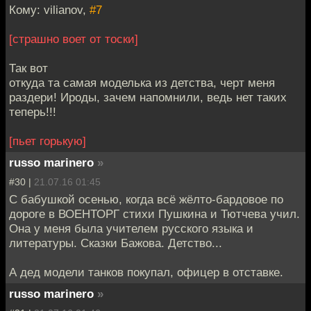
Кому: vilianov,
#7
[страшно воет от тоски]
Так вот
откуда та самая моделька из детства, черт меня
раздери! Ироды, зачем напомнили, ведь нет таких
теперь!!!
[пьет горькую]
russo marinero
»
#30 |
21.07.16 01:45
С бабушкой осенью, когда всё жёлто-бардовое по
дороге в ВОЕНТОРГ стихи Пушкина и Тютчева учил.
Она у меня была учителем русского языка и
литературы. Сказки Бажова. Детство...
А дед модели танков покупал, офицер в отставке.
russo marinero
»