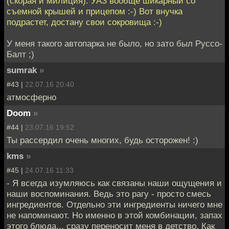
(скорая и милиция). УАЗ вообще шикарный со
съемной крышей и прицепом :-) Вот внучка
подрастет, достану свои сокровища :-)
У меня такого автопарка не было, но зато был Руссо-
Балт ;)
sumrаk
»
#43 |
22.07.16 20:40
атмосферно
Doom
»
#44 |
23.07.16 19:52
Ты рассердил очень многих, будь осторожен! :)
kms
»
#45 |
24.07.16 11:33
- Я всегда изумляюсь как связаны наши ощущения и
наши воспоминания. Ведь это рагу - просто смесь
ингредиентов. Отдельно эти ингредиенты ничего мне
не напоминают. Но именно в этой комбинации, запах
этого блюда... сразу переносит меня в детство. Как