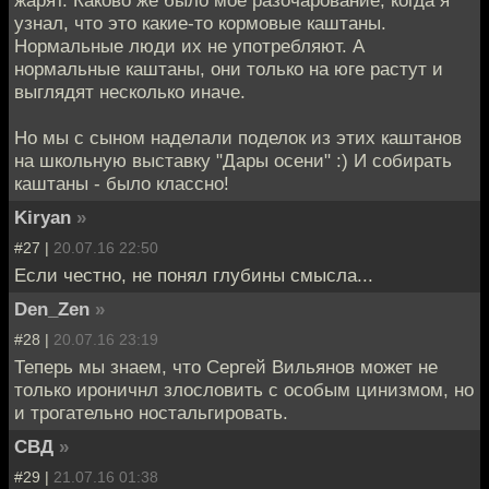
жарят. Каково же было моё разочарование, когда я
узнал, что это какие-то кормовые каштаны.
Нормальные люди их не употребляют. А
нормальные каштаны, они только на юге растут и
выглядят несколько иначе.
Но мы с сыном наделали поделок из этих каштанов
на школьную выставку "Дары осени" :) И собирать
каштаны - было классно!
Kiryan
»
#27 |
20.07.16 22:50
Если честно, не понял глубины смысла...
Den_Zen
»
#28 |
20.07.16 23:19
Теперь мы знаем, что Сергей Вильянов может не
только ироничнл злословить с особым цинизмом, но
и трогательно ностальгировать.
СВД
»
#29 |
21.07.16 01:38