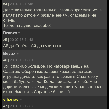
#4 |
20.07.16 11:48
Действительно трогательно. Заодно пробежаться в
памяти по детским развлечениям, опасным и не
очень.
Тепло на душе, спасибо!
Bronxx
»
#5 |
20.07.16 11:48
Ай да Серёга, Ай да сукин сын!
Beytix
»
#6 |
20.07.16 12:01
Эх, спасибо большое. Но наговариваешь на
Саратов. Оборонные заводы хорошие детские
игрушки делали. Как раз в то время в Саратове у
меня бабушка жила. Когда приезжали к ней, мне
дарили маленькие модельки машин, у нас в городе
их не было, а в Саратове были. :-)
vilianov
»
#7 |
20.07.16 12:07