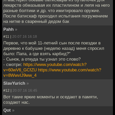
лекарств обмазывая их пластилином и лепя на него
разные болтики и др. что имитировало оружие.
После батискаф проходил испытания погружением
на нитке в сваренный дедом бак
Pahh
»
#11 |
20.07.16 16:18
Первое, что мой 11-летний сын после поездки в
деревню к бабушке (неделю назад) меня спросил
было: Папа, а где взять карбид?"
- Сынок, а откуда ты узнал это слово?
- смотри:
https://www.youtube.com/watch?
v=60wV6_GCfZU
https://www.youtube.com/watch?
v=8WwvlJ9ww_4
SlavYurich
»
#12 |
20.07.16 16:45
Вот такие яркие моменты и оседают в памяти,
создают нас.
Qot
»