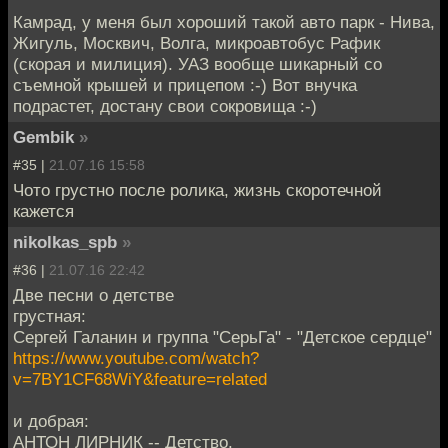
Камрад, у меня был хороший такой авто парк - Нива,
Жигуль, Москвич, Волга, микроавтобус Рафик
(скорая и милиция). УАЗ вообще шикарный со
съемной крышей и прицепом :-) Вот внучка
подрастет, достану свои сокровища :-)
Gembik
»
#35 |
21.07.16 15:58
Чото грустно после ролика, жизнь скоротечной
кажется
nikolkas_spb
»
#36 |
21.07.16 22:42
Две песни о детстве
грустная:
Сергей Галанин и группа "СерьГа" - "Детское сердце"
https://www.youtube.com/watch?
v=7BY1CF68WiY&feature=related
и добрая:
АНТОН ЛИРНИК -- Детство.