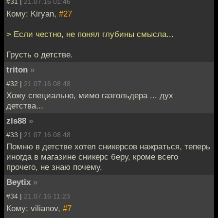
#31 |
21.07.16 01:46
Кому: Kiryan,
#27
> Если честно, не понял глубины смысла...
Грусть о детстве.
triton
»
#32 |
21.07.16 08:48
Хожу специально, мимо газгольдера ... дух
детства...
zls88
»
#33 |
21.07.16 08:48
Помню в детстве хотел сникерсов нажраться, теперь
иногда в магазине сникерс беру, кроме всего
прочего, не знаю почему.
Beytix
»
#34 |
21.07.16 11:23
Кому: vilianov,
#7