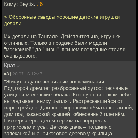
Кому: Beytix,
#6
> Оборонные заводы хорошие детские игрушки
делали.
Их делали на Тантале. Действительно, игрушки
отличные. Только в продаже были модели
"москвичей" да "нивы", причем последние стоили
очень дорого.
Крат
»
#8 |
20.07.16 12:47
"Живут в душе несвязные воспоминания.
Под горой дремлет разбросанный хутор: песчаные
улицы и маленькие облака. Коршун в высоком небе
выглядывает внизу цыплят. Растрескавшийся от
жары грейдер. Длинные коровники обмазаны глиной,
дом под чакановой крышей, обнесенный плетнём.
Пионерлагерь: детям-героям на портретах
пририсовали усы. Детская дача – полдник с
запеканкой и абрикосовое дерево у крыльца.