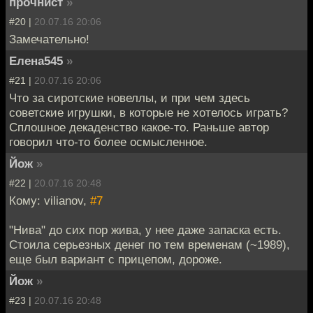
прочнист
»
#20 |
20.07.16 20:06
Замечательно!
Елена545
»
#21 |
20.07.16 20:06
Что за сиротские новеллы, и при чем здесь
советские игрушки, в которые не хотелось играть?
Сплошное декаденство какое-то. Раньше автор
говорил что-то более осмысленное.
Йож
»
#22 |
20.07.16 20:48
Кому: vilianov,
#7
"Нива" до сих пор жива, у нее даже запаска есть.
Стоила серьезных денег по тем временам (~1989),
еще был вариант с прицепом, дороже.
Йож
»
#23 |
20.07.16 20:48