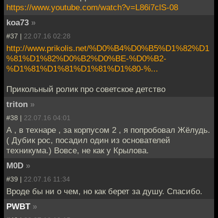
https://www.youtube.com/watch?v=L86i7clS-08
koa73
»
#37 |
22.07.16 02:28
http://www.prikolis.net/%D0%B4%D0%B5%D1%82%D1
%81%D1%82%D0%B2%D0%BE-%D0%B2-
%D1%81%D1%81%D1%81%D1%80-%...
Прикольный ролик про советское детство
triton
»
#38 |
22.07.16 04:01
А , в технаре , за корпусом 2 , я попробовал Жёлудь.
( Дубик рос, посадил один из основателей
техникума.) Вовсе, не как у Крылова.
M0D
»
#39 |
22.07.16 11:34
Вроде бы ни о чем, но как берет за душу. Спасибо.
PWBT
»