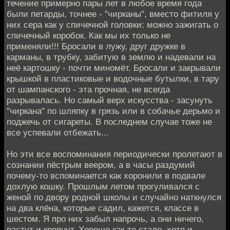
течение примерно пары лет в любое время года
были петарды, точнее - "чирканы", вместо фитиля у
них сера как у спичечной головки: можно зажигать о
спичечный коробок. Как мы их только не
применяли!!! Бросали в лужу, друг дружке в
карманы, в трубку, забитую в землю и надевали на
неё картошку - почти миномёт. Бросали и закрывали
крышкой в пластиковые и водочные бутылки, в тару
от шампанского - эта прочная, не всегда
разрывалась. Но самый верх искусства - засунуть
"чиркана" по шляпку в грязь или в собачье дерьмо и
поджечь от сигареты. В последнем случае тоже не
все успевали отбежать...
Но эти все воспоминания периодически пролетают в
сознании пёстрым веером, а в часы раздумий
почему-то вспоминается как хоронили в подвале
дохлую кошку. Прошлым летом прогуливался с
женой по двору родной школы и случайно наткнулся
на два клёна, которые садил, кажется, классе в
шестом. Я про них забыл напрочь, а они ничего,
растут и крепнут. Хорошо как-то стало, хотя и