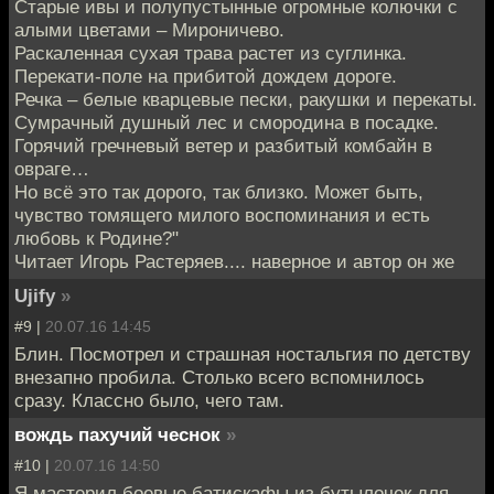
Старые ивы и полупустынные огромные колючки с
алыми цветами – Мироничево.
Раскаленная сухая трава растет из суглинка.
Перекати-поле на прибитой дождем дороге.
Речка – белые кварцевые пески, ракушки и перекаты.
Сумрачный душный лес и смородина в посадке.
Горячий гречневый ветер и разбитый комбайн в
овраге…
Но всё это так дорого, так близко. Может быть,
чувство томящего милого воспоминания и есть
любовь к Родине?"
Читает Игорь Растеряев.... наверное и автор он же
Ujify
»
#9 |
20.07.16 14:45
Блин. Посмотрел и страшная ностальгия по детству
внезапно пробила. Столько всего вспомнилось
сразу. Классно было, чего там.
вождь пахучий чеснок
»
#10 |
20.07.16 14:50
Я мастерил боевые батискафы из бутылочек для