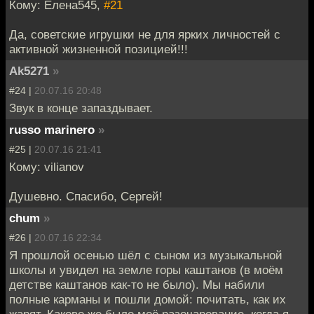
Кому: Елена545,
#21
Да, советские игрушки не для ярких личностей с
активной жизненной позицией!!!
Ak5271
»
#24 |
20.07.16 20:48
Звук в конце запаздывает.
russo marinero
»
#25 |
20.07.16 21:41
Кому: vilianov
Душевно. Спасибо, Сергей!
chum
»
#26 |
20.07.16 22:34
Я прошлой осенью шёл с сыном из музыкальной
школы и увидел на земле горы каштанов (в моём
детстве каштанов как-то не было). Мы набили
полные карманы и пошли домой: почитать, как их