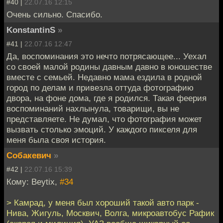
#40 |
22.07.16 12:15
Очень сильно. Спасибо.
KonstantinS
»
#41 |
22.07.16 12:47
Да, воспоминания это нечто потрясающее... Уехал
со своей малой родины давным давно в юношестве
вместе с семьей. Недавно мама ездила в родной
город по делам и привезла оттуда фотографию
двора, на фоне дома, где я родился. Такая феерия
воспоминаний нахлынула, товарищи, вы не
представляете. Не думал, что фотография может
вызвать столько эмоций. У каждого пикселя для
меня была своя история.
Собакевич
»
#42 |
22.07.16 15:39
Кому: Beytix,
#34
> Камрад, у меня был хороший такой авто парк -
Нива, Жигуль, Москвич, Волга, микроавтобус Рафик