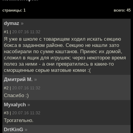
cтраницы: 1
всего: 45
dymaz
»
#1 |
20.07.16 11:32
Я уже в школе с товарищем ходил искать секцию
бокса в заданном районе. Секцию не нашли зато
насобирали по сумке каштанов. Принес их домой,
сложил в ящик для игрушек; через некоторое время
полез за ними - а они превратились в какие-то
сморщенные серые матовые комки :(
Дмитрий М.
»
#2 |
20.07.16 11:32
Спасибо :)
Myxalych
»
#3 |
20.07.16 11:32
Трогательно.
DrtKinG
»