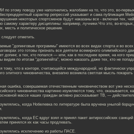
И по этому поводу уже наполнились жалобами на то, что это, во-первы
а беспрецедентный характер репрессий указывает и сама публикация Мейл
рушения некоторых спортсменов будут наказаны все - включая тех, чей 
о самому характеру дисциплины: например, лучники.Что это, во-вторых
ьих, месть и политическое решение.
м следует отметить.
аемые "допинговые программы" имеются во всех видах спорта и во всех
говорах это готовы признать все деятели всемирного олимпийского дви
яет допинг, а тех, кто попался — или, как в последнее время, на кого пр
мы видим по итогам "допингейта", можно наказать даже тех, кто не попад
я тому, что в конторе, считающейся международной, но фактически упр
го элитного чиновничества, внезапно возникла светлая мысль покарат
вная ошибка, совершаемая отечественным чиновничеством вот уже неско
ийского чиновничества картинно изумляются тому, что, оказывается, к
 основной массе наших граждан активно рассказывает ТВ, — действител
изумлялись, когда Нобелевка по литературе была вручена унылой борцу
и.
изумлялись, когда ЕС вдруг взял и принял пакет антироссийских санкций
затем принялся их как часы продлевать.
 изумлялись исключению из работы ПАСЕ.