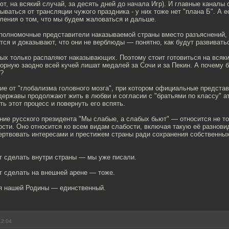
ют, на всякий случай, за десять дней до начала Игр). И главные каналы
ываться от трансляции чужого праздника - у них тоже нет "плана Б". А е
ления о том, что мы будем жаловаться и дальше.
 полномочные представители наказываемой страны вместо разъяснений, 
ся и доказывают, что они не верблюды — понятно, как будут развивать
х только распаляют наказывающих. Поэтому стоит готовиться на всякий
орную заодно всей кучей лишат медалей за Сочи и за Пекин. А почему б
т?
ие от "глобализма головного мозга", при котором официальные предста
державы продолжают жить в любви и согласии с "братьями по классу" 
ь этот процесс и повернуть его вспять.
ие русского президента "Мы слабые, а слабых бьют" — относится не то
сти. Оно относится ко всем видам слабости, включая такую её разновид
жертвовать интересами и престижем страны ради сохранения собственны
т сделать внутри страны — мы уже писали.
т сделать на внешней арене — тоже.
ля нашей Родины — единственный.
12:04