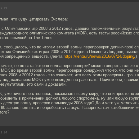
12:13
умал, что буду цитировать Экслера:
 с Олимпийских игр 2008 и 2012 годов, давших положительный результа
еждународного олимпийского комитета (МОК), есть тесты российских сп
» со ссылкой на The Times.
я, сообщалось, что по итогам второй волны перепроверки допинг-проб с
етних Олимпийских играх 2008 и 2012 годов в Пекине и Лондоне, выявл
ия запрещенных веществ. (лента
https://lenta.ru/news/2016/07/24/doping/
)
онимаю, но вот эта "вторая волна перепроверки" может говорить только о
 МОК во время второй волны перепроверки обнаружил что-то, что они н
ах 2008 и 20012 годов - это означает, что всем этим проверкам - грош 
у под названием МОК нужно немедленно разогнать. Причем они, своими
езультатами, это сами и доказали.
, уже ничего не стесняясь, показывает всему миру, что они просто по 
 обвинить в применении допинга любого спортсмена, ну или любую групп
 десятую волну проверок олимпиады 2008 года? Да и чего уж мелочитьс
0 заново поднять и попробовать на вкус. Наверняка там кагебешники м
того?
12:14