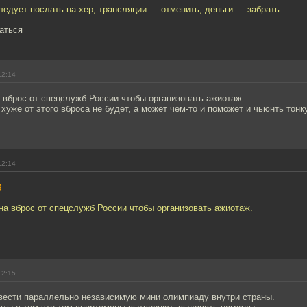
едует послать на хер, трансляции — отменить, деньги — забрать.
аться
12:14
 вброс от спецслужб России чтобы организовать ажиотаж.
 хуже от этого вброса не будет, а может чем-то и поможет и чьюнть то
12:14
8
на вброс от спецслужб России чтобы организовать ажиотаж.
12:15
вести параллельно независимую мини олимпиаду внутри страны.