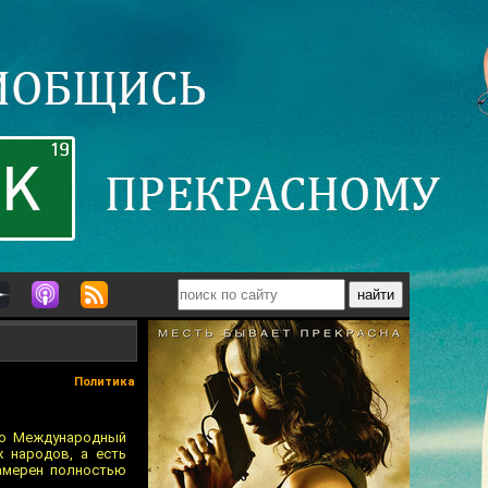
Политика
то Международный
х народов, а есть
амерен полностью