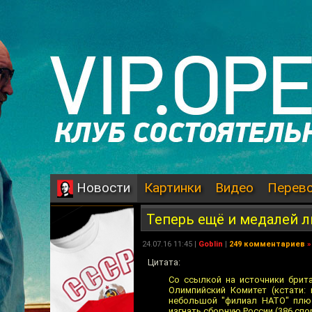
Картинки
Видео
Перев
Новости
Теперь ещё и медалей 
24.07.16 11:45 |
Goblin
|
249 комментариев
»
Цитата:
Со ссылкой на источники брит
Олимпийский Комитет (кстати: 
небольшой "филиал НАТО" плюс
изгнать сборную России (386 спо