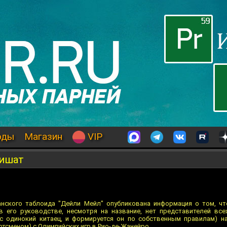
оды
Магазин
VIP
лишат
анского таблоида "Дейли Мейл" опубликована информация о том, ч
в его руководстве, несмотря на название, нет представителей все
 одинокий китаец, и формируется он по собственным правилам) н
ртсменом) с Олимпийских игр в Рио-де-Жанейро.