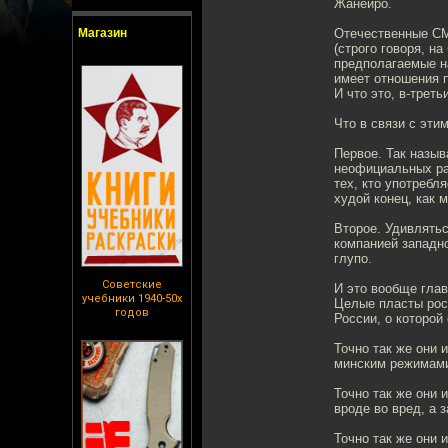
Жанейро.
Магазин
Отечественные СМ
(строго говоря, н
предполагаемые на
имеет отношения п
И что это, в-трет
Что в связи с эти
Первое. Так назыв
неофициальных раз
тех, кто употребл
худой конец, как 
Второе. Удивлятьс
компанией западно
глупо.
Советские
И это вообще гла
учебники 1940-50х
Целые пласты росс
годов
России, о которой
Точно так же они 
минским режимам
Точно так же они 
вроде во вред, а 
Точно так же они