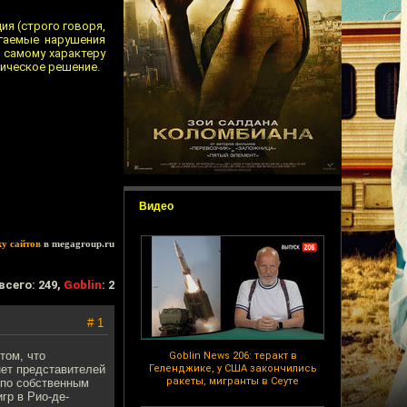
ия (строго говоря,
агаемые нарушения
о самому характеру
тическое решение.
Видео
ку сайтов
в megagroup.ru
всего: 249,
Goblin
: 2
# 1
том, что
Goblin News 206: теракт в
нет представителей
Геленджике, у США закончились
ракеты, мигранты в Сеуте
 по собственным
гр в Рио-де-