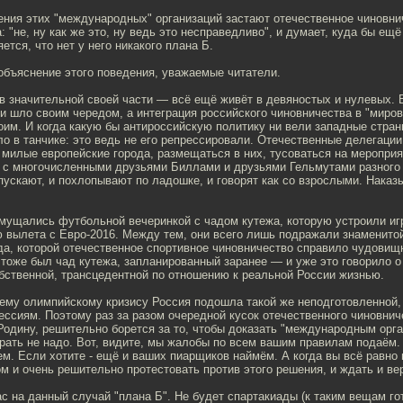
ния этих "международных" организаций застают отечественное чиновни
а: "не, ну как же это, ну ведь это несправедливо", и думает, куда бы ещ
ется, что нет у него никакого плана Б.
объяснение этого поведения, уважаемые читатели.
в значительной своей части — всё ещё живёт в девяностых и нулевых. 
и шло своим чередом, а интеграция российского чиновничества в "миро
оим. И когда какую бы антироссийскую политику ни вели западные стра
о в танчике: это ведь не его репрессировали. Отечественные делегаци
 милые европейские города, размещаться в них, тусоваться на мероприя
 с многочисленными друзьями Биллами и друзьями Гельмутами разного 
ускают, и похлопывают по ладошке, и говорят как со взрослыми. Наказ
змущались футбольной вечеринкой с чадом кутежа, которую устроили иг
ю вылета с Евро-2016. Между тем, они всего лишь подражали знаменито
да, которой отечественное спортивное чиновничество справило чудовищ
 тоже был чад кутежа, запланированный заранее — и уже это говорило о 
бственной, трансцедентной по отношению к реальной России жизнью.
ему олимпийскому кризису Россия подошла такой же неподготовленной, 
ссиям. Поэтому раз за разом очередной кусок отечественного чиновнич
дину, решительно борется за то, чтобы доказать "международным орга
карать не надо. Вот, видите, мы жалобы по всем вашим правилам подаём
м. Если хотите - ещё и ваших пиарщиков наймём. А когда вы всё равно
м и очень решительно протестовать против этого решения, и ждать и ве
ас на данный случай "плана Б". Не будет спартакиады (к таким вещам го