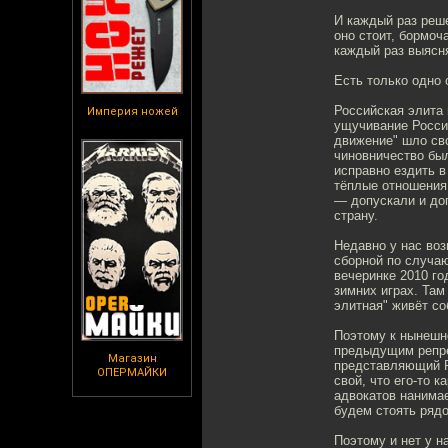
И каждый раз реше
оно стоит, бормоч
каждый раз выясня
Есть только одно 
Российская элита 
Империя ножей
ущучивание Росси
движение" шло св
чиновничество был
исправно ездить в
тёплые отношения
— допускали и доп
страну.
Недавно у нас во
сборной по случа
вечеринке 2010 го
зимних играх. Там
элитная" живёт со
Поэтому к нынешн
предыдущим репре
Магазин
представляющий Ро
ОПЕРМАЙКИ
свой, что его-то 
адвокатов нанимае
будем стоять рядо
Поэтому и нет у н