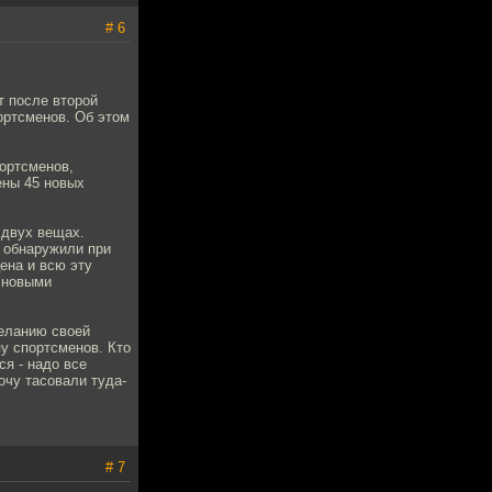
# 6
т после второй
ортсменов. Об этом
портсменов,
ены 45 новых
 двух вещах.
е обнаружили при
цена и всю эту
 новыми
желанию своей
у спортсменов. Кто
я - надо все
очу тасовали туда-
# 7