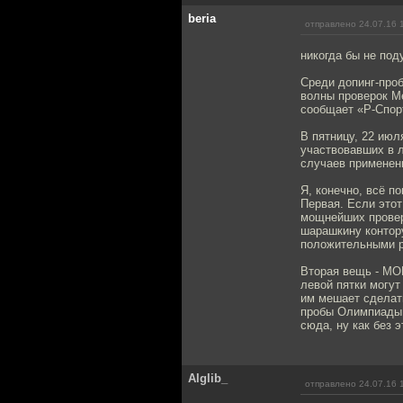
beria
отправлено 24.07.16 
никогда бы не под
Среди допинг-проб
волны проверок М
сообщает «Р-Спорт
В пятницу, 22 июл
участвовавших в л
случаев применен
Я, конечно, всё п
Первая. Если этот
мощнейших проверк
шарашкину контор
положительными р
Вторая вещь - МОК
левой пятки могут
им мешает сделать
пробы Олимпиады 8
сюда, ну как без э
Alglib_
отправлено 24.07.16 