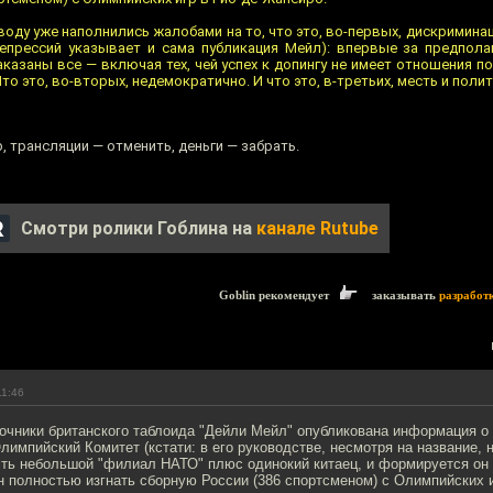
оду уже наполнились жалобами на то, что это, во-первых, дискриминац
репрессий указывает и сама публикация Мейл): впервые за предпол
казаны все — включая тех, чей успех к допингу не имеет отношения п
то это, во-вторых, недемократично. И что это, в-третьих, месть и поли
, трансляции — отменить, деньги — забрать.
Смотри ролики Гоблина на
канале Rutube
Goblin рекомендует
заказывать
разработ
11:46
очники британского таблоида "Дейли Мейл" опубликована информация о 
мпийский Комитет (кстати: в его руководстве, несмотря на название, 
есть небольшой "филиал НАТО" плюс одинокий китаец, и формируется он
 полностью изгнать сборную России (386 спортсменом) с Олимпийских и