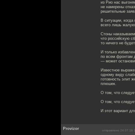
из Рио нас выгоня
не намерены отказ
решительные заяв
В ситуации, когда
всего лишь жалуют
Стоны наказываемы
что российскую сб
то ничего не буде
И только избавлен
по всем фронтам 
— может остановит
Известное выражен
одному виду слабо
готовность элит 
плюшек.
О том, что следуе
О том, что следуе
И этот вариант д
Provizor
отправлено 24.07.16 