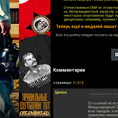
Отечественные СМИ по этому пов
на беспрецедентный характер 
некоторых спортсменов будут на
дисциплины: например, лучники.Ч
Теперь ещё и медалей лишат
Всю эту шоблу следует послать на хер
Комментарии
cтраницы: 1 |
2
|
3
Цитата
отправлено 24.07.16 
Со ссылкой на ист
Международный Оли
всех народов, а 
правилам) намерен