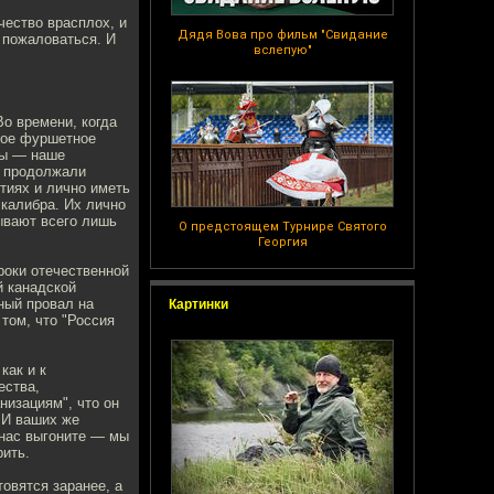
чество врасплох, и
Дядя Вова про фильм "Свидание
ё пожаловаться. И
вслепую"
Во времени, когда
вое фуршетное
ны — наше
и продолжали
тиях и лично иметь
калибра. Их лично
ывают всего лишь
О предстоящем Турнире Святого
Георгия
роки отечественной
й канадской
ный провал на
Картинки
том, что "Россия
как и к
ества,
низациям", что он
. И ваших же
 нас выгоните — мы
рить.
товятся заранее, а