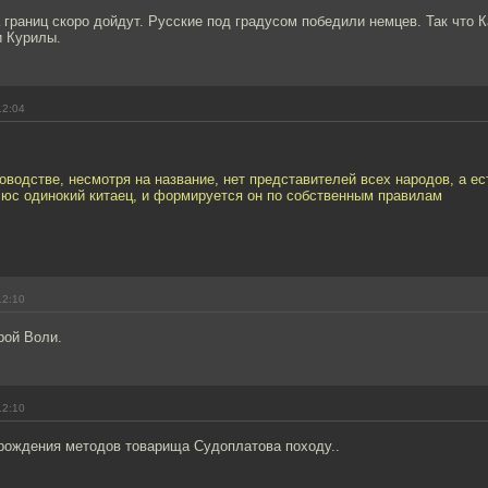
 границ скоро дойдут. Русские под градусом победили немцев. Так что 
и Курилы.
12:04
уководстве, несмотря на название, нет представителей всех народов, а е
юс одинокий китаец, и формируется он по собственным правилам
12:10
рой Воли.
12:10
зрождения методов товарища Судоплатова походу..