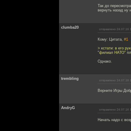
Так до пересмотра
вернуть назад ну 
clumba20
отправлено 24.07.16 
Кому: Цитата,
#1
> кстати: в его р
"филиал НАТО" пл
Однако.
trembling
отправлено 24.07.16 
Верните Игры Доб
AndryG
отправлено 24.07.16 
Начать надо с во