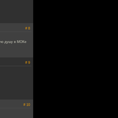
# 8
нкую душу в МОКе
# 9
# 10