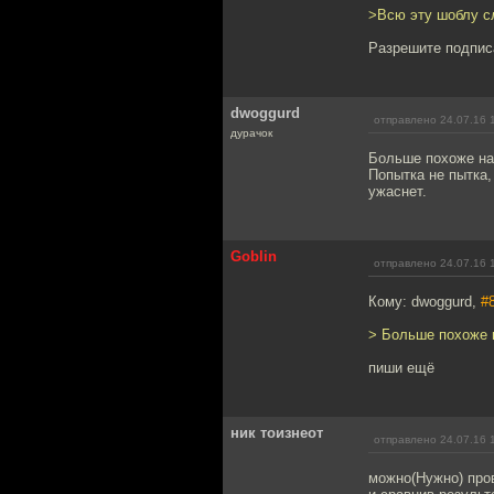
>Всю эту шоблу сл
Разрешите подпис
dwoggurd
отправлено 24.07.16 
дурачок
Больше похоже на
Попытка не пытка,
ужаснет.
Goblin
отправлено 24.07.16 
Кому: dwoggurd,
#
> Больше похоже 
пиши ещё
ник тоизнеот
отправлено 24.07.16 
можно(Нужно) про