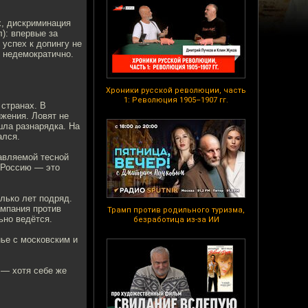
х, дискриминация
): впервые за
успех к допингу не
, недемократично.
Хроники русской революции, часть
1: Революция 1905–1907 гг.
 странах. В
жения. Ловят не
ишла разнарядка. На
ался.
авляемой тесной
ь Россию — это
лько лет подряд.
ампания против
Трамп против родильного туризма,
ьно ведётся.
безработица из-за ИИ
нье с московским и
 — хотя себе же