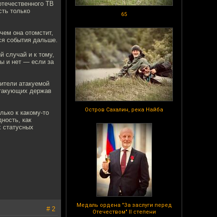
 отечественного ТВ
сть только
65
чем она отомстит,
ся события дальше.
 случай и к тому,
ы и нет — если за
вители атакуемой
атакующих держав
Остров Сахалин, река Найба
лько к какому-то
ность, как
х статусных
Медаль ордена "За заслуги перед
# 2
Отечеством" II степени