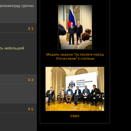
Калининград срочно
# 3
сть небольшой
Медаль ордена "За заслуги перед
Отечеством" II степени
# 4
# 5
РВИО