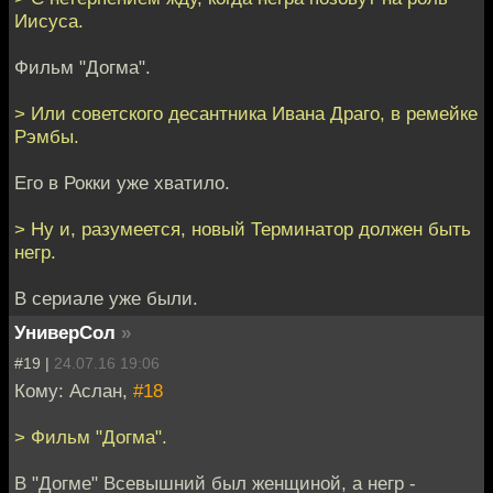
Иисуса.
Фильм "Догма".
> Или советского десантника Ивана Драго, в ремейке
Рэмбы.
Его в Рокки уже хватило.
> Ну и, разумеется, новый Терминатор должен быть
негр.
В сериале уже были.
УниверСол
»
#19 |
24.07.16 19:06
Кому: Аслан,
#18
> Фильм "Догма".
В "Догме" Всевышний был женщиной, а негр -