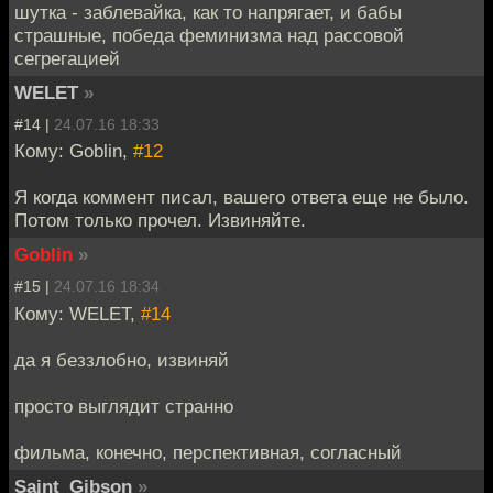
шутка - заблевайка, как то напрягает, и бабы
страшные, победа феминизма над рассовой
сегрегацией
WELET
»
#14 |
24.07.16 18:33
Кому: Goblin,
#12
Я когда коммент писал, вашего ответа еще не было.
Потом только прочел. Извиняйте.
Goblin
»
#15 |
24.07.16 18:34
Кому: WELET,
#14
да я беззлобно, извиняй
просто выглядит странно
фильма, конечно, перспективная, согласный
Saint_Gibson
»