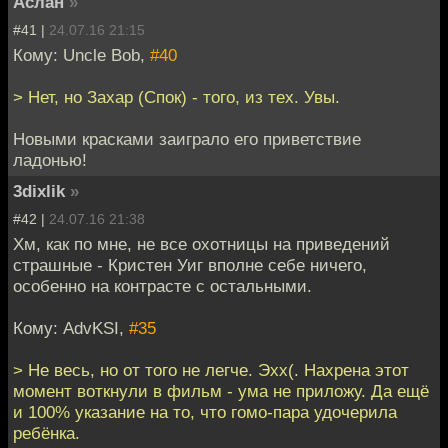
Аслан
»
#41 |
24.07.16 21:15
Кому: Uncle Bob,
#40
> Нет, но Захар (Спок) - того, из тех. Увы.
Новыми красками заиграло его приветствие
ладонью!
3dixlik
»
#42 |
24.07.16 21:38
Хм, как по мне, не все охотницы на приведений
страшные - Кристен Уиг вполне себе ничего,
особенно на контрасте с остальными.
Кому: AdvKSI,
#35
> Не весь, но от того не легче. Эхх(. Нахрена этот
момент воткнули в фильм - ума не приложу. Да ещё
и 100% указание на то, что гомо-пара удочерила
ребёнка.