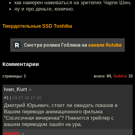
как намерен наживаться на зрителях Чарли Шин,
ну и про деньги, конечно.
Твердотельные SSD Toshiba
Смотри ролики Гоблина на
канале Rutube
Комментарии
cтраницы: 1
всего: 84,
Goblin
: 10
Ivan_Kurt
»
#1 |
24.07.16 17:16
Дмитрий Юрьевич, стоит ли ожидать показов в
Вашем переводе анимационного фильма
"Сосисочная вечеринка"? Помнится трейлер с
вашим переводом зашёл на ура.
Goblin
»