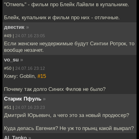
"Отмель" - фильм про Блейк Лайвли в купальнике.
Блейк, купальник и фильм про них - отличные.
двестик
»
#49 |
24.07.16 23:05
Если женские неудержимые будут Синтии Ротрок, то
вообще незачет.
vo_su
»
#50 |
24.07.16 23:12
Кому: Goblin,
#15
Почему так долго Синих Филов не было?
Старик Пфуль
»
#51 |
24.07.16 23:23
Дмитрий Юрьевич, а чего это за новый продюсер?
Куда делась Евгения? Не уж то прынц какой выкрал?
Al_Tanko
»