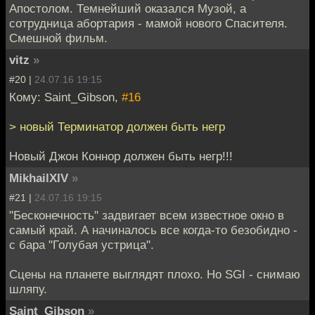
Апостолом. Темнейший оказался Музой, а
сотрудница абортария - мамой нового Спасителя.
Смешной фильм.
vitz
»
#20 |
24.07.16 19:15
Кому: Saint_Gibson,
#16
> новый Терминатор должен быть негр
Новый Джон Коннор должен быть негр!!!
MikhailXIV
»
#21 |
24.07.16 19:15
"Бесконечность" задвигает всем известное окно в
самый край. А начиналось все когда-то безобидно -
с бара "Голубая устрица".
Сцены на планете выглядят плохо. Но SGI - снимаю
шляпу.
Saint_Gibson
»