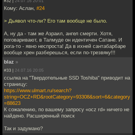
#32 |
24.07.16 20:01
Кому: Аслан,
#24
> Дьявол что-ли? Его там вообще не было.
А, ну да - там же Азраил, ангел смерти. Хотя,
поговаривают, в Талмуде он идентичен Сатане. И
рога-то - явно неспроста! Да в ихней сантабарбаре
вообще хрен разберешься, если по-трезвяку!!!
blaz
»
#33 |
24.07.16 20:05
ссылка на "Твердотельные SSD Toshiba" приводит на
страницу:
https://www.ulmart.ru/search?
string=OCZ+RD&rootCategory=93308&sort=6&category
=88623
К сожалению, по вашему запросу «ocz rd» ничего не
найдено. Расширенный поиск
Так и задумано?