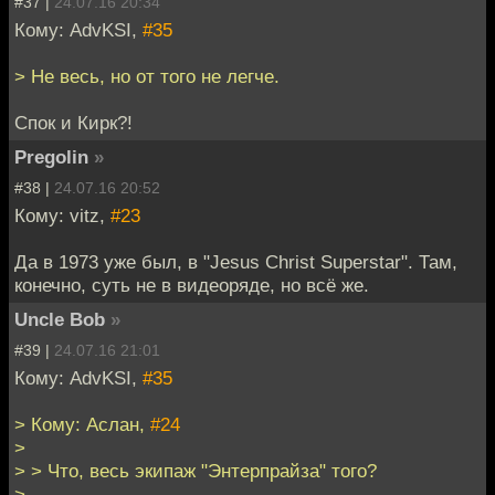
#37 |
24.07.16 20:34
Кому: AdvKSI,
#35
> Не весь, но от того не легче.
Спок и Кирк?!
Pregolin
»
#38 |
24.07.16 20:52
Кому: vitz,
#23
Да в 1973 уже был, в "Jesus Christ Superstar". Там,
конечно, суть не в видеоряде, но всё же.
Uncle Bob
»
#39 |
24.07.16 21:01
Кому: AdvKSI,
#35
> Кому: Аслан,
#24
>
> > Что, весь экипаж "Энтерпрайза" того?
>