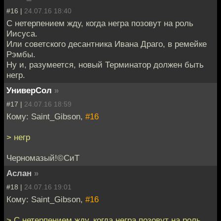
#16 |
24.07.16 18:40
С нетерпением жду, когда негра позовут на роль
Иисуса.
Или советского десантника Ивана Драго, в ремейке
Рэмбы.
Ну и, разумеется, новый Терминатор должен быть
негр.
УниверСол
»
#17 |
24.07.16 18:59
Кому: Saint_Gibson,
#16
> негр
Черномазый!©СиТ
Аслан
»
#18 |
24.07.16 19:01
Кому: Saint_Gibson,
#16
> С нетерпением жду, когда негра позовут на роль