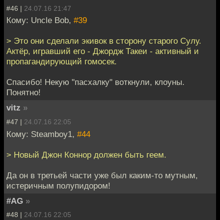
#46 |
24.07.16 21:47
Кому: Uncle Bob,
#39
> Это они сделали экивок в сторону старого Сулу.
Актёр, игравший его - Джордж Такеи - активный и
пропагандирующий гомосек.
Спасибо! Некую "пасхалку" воткнули, клоуны.
Понятно!
vitz
»
#47 |
24.07.16 22:05
Кому: Steamboy1,
#44
> Новый Джон Коннор должен быть геем.
Да он в третьей части уже был каким-то мутным,
истеричным полупидором!
#AG
»
#48 |
24.07.16 22:05