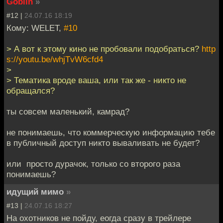
Goblin
»
#12 |
24.07.16 18:19
Кому: WELET,
#10
> А вот к этому кино не пробовали подобраться?
http
s://youtu.be/whjTvW6cfd4
>
> Тематика вроде ваша, или так же - никто не
обращался?
ты совсем маленький, камрад?
не понимаешь, что коммерческую информацию тебе
в публичный доступ никто вываливать не будет?
или просто дурачок, только со второго раза
понимаешь?
идущий мимо
»
#13 |
24.07.16 18:27
На охотников не пойду, еогда сразу в трейлере