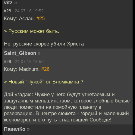
vitz
»
#28 |
24.07.16 19:52
Кому: Аслан,
#25
> Русским может быть.
Не, русские скорее убили Христа
Saint_Gibson
»
#29 |
24.07.16 19:52
Кому: Madnum,
#26
> Новый "Чужой" от Бломкампа ?
Дай угадаю: Чужие у него будут угнетаемым и
зашуганным меньшинством, которое злобные белые
люди поместили на помойную планету в
резервацию. В центре сюжета - гордый и маленький
ксеноморф, и его путь к настоящей Свободе!
ПавелКо
»