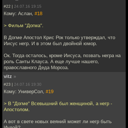
#22 |
24.07.16 19:15
Кому: Аслан,
#18
> Фильм "Догма".
В Догме Апостол Крис Рок только утверждал, что
Иисус негр. И в этом был двойной юмор.
Ок. Тогда осталось, кроме Иисуса, позвать негра на
роль Санты Клауса. А еще лучше нашего,
православного Деда Мороза.
vitz
»
#23 |
24.07.16 19:30
Кому: УниверСол,
#19
> В "Догме" Всевышний был женщиной, а негр -
Апостолом.
А вот в свете новых веяний может ли негр быть
Иудой?