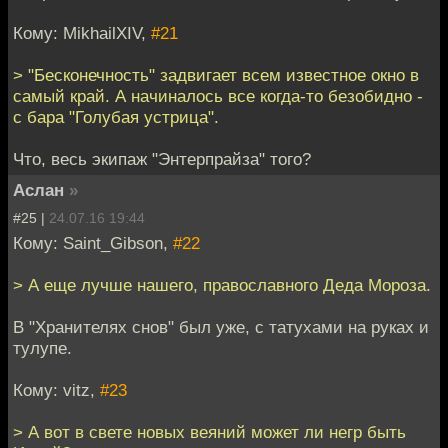
Кому: MikhailXIV,
#21
> "Бесконечность" задвигает всем известное окно в
самый край. А начиналось все когда-то безобидно -
с бара "Голубая устрица".
Что, весь экипаж "Энтерпрайза" того?
Аслан
»
#25 |
24.07.16 19:44
Кому: Saint_Gibson,
#22
> А еще лучше нашего, православного Деда Мороза.
В "Хранителях снов" был уже, с татухами на руках и
тулупе.
Кому: vitz,
#23
> А вот в свете новых веяний может ли негр быть