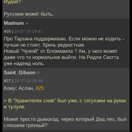
Иудой?
Русским может быть.
Madnum
»
#26 |
24.07.16 19:47
Про Тарзана поддерживаю. Если можно не ходить -
лучше не стоит. Хрень редкостная.
Новый "Чужой" от Бломкампа ? Хм, у него может
даже что то нормальное выйти. На Ридли Скотта
уже надежд ноль.
Saint_Gibson
»
#27 |
24.07.16 19:48
Кому: Аслан,
#25
> В "Хранителях снов" был уже, с татухами на руках
и тулупе.
Может просто дымоход, через который Дед лез, был
слишком грязный?