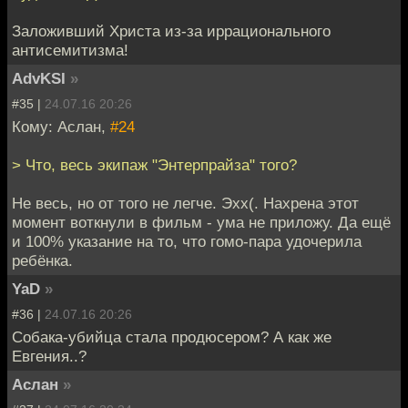
Заложивший Христа из-за иррационального
антисемитизма!
AdvKSI
»
#35 |
24.07.16 20:26
Кому: Аслан,
#24
> Что, весь экипаж "Энтерпрайза" того?
Не весь, но от того не легче. Эхх(. Нахрена этот
момент воткнули в фильм - ума не приложу. Да ещё
и 100% указание на то, что гомо-пара удочерила
ребёнка.
YaD
»
#36 |
24.07.16 20:26
Собака-убийца стала продюсером? А как же
Евгения..?
Аслан
»