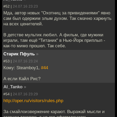
#52 |
24.07.16 23:23
Мда, автор новых "Охотниц за привидениями" явно
сам был одержим злым духом. Так смачно харкнуть
на всех ценителей.
В детстве мультик любил. А фильм, где мужики
играли, там ещё "Титаник" в Нью-Йорк приплыл -
как-то мимо прошел. Так себе.
Старик Пфуль
»
#53 |
24.07.16 23:24
Кому: Steamboy1,
#44
А если Кайл Рис?
Al_Tanko
»
#54 |
24.07.16 23:29
http://oper.ru/visitors/rules.php
За смайлоизвержение карают. Выражай мысли и
эмоции текстом, а не его оформлением.