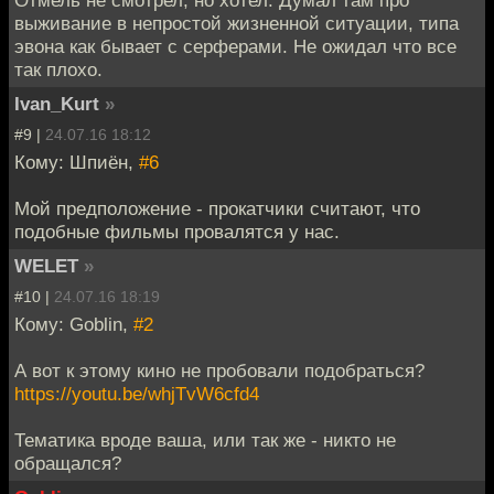
выживание в непростой жизненной ситуации, типа
эвона как бывает с серферами. Не ожидал что все
так плохо.
Ivan_Kurt
»
#9 |
24.07.16 18:12
Кому: Шпиён,
#6
Мой предположение - прокатчики считают, что
подобные фильмы провалятся у нас.
WELET
»
#10 |
24.07.16 18:19
Кому: Goblin,
#2
А вот к этому кино не пробовали подобраться?
https://youtu.be/whjTvW6cfd4
Тематика вроде ваша, или так же - никто не
обращался?