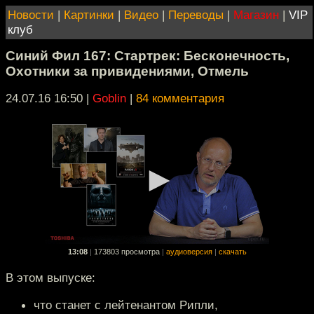
Новости
|
Картинки
|
Видео
|
Переводы
|
Магазин
|
VIP
клуб
Синий Фил 167: Стартрек: Бесконечность,
Охотники за привидениями, Отмель
24.07.16 16:50
|
Goblin
|
84 комментария
13:08
|
173803 просмотра
|
аудиоверсия
|
скачать
В этом выпуске:
что станет с лейтенантом Рипли,