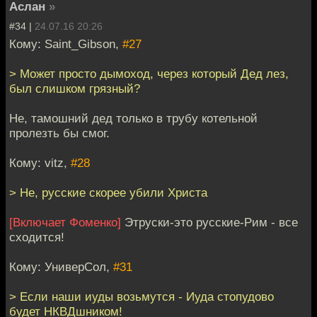
Аслан
»
#34 |
24.07.16 20:26
Кому: Saint_Gibson,
#27
> Может просто дымоход, через который Дед лез,
был слишком грязный?
Не, тамошний дед только в трубу котельной
пролезть бы смог.
Кому: vitz,
#28
> Не, русские скорее убили Христа
[Включает Фоменко]
Этруски-это русские-Рим - все
сходится!
Кому: УниверСол,
#31
> Если наши иуды возьмутся - Иуда стопудово
будет НКВДшником!