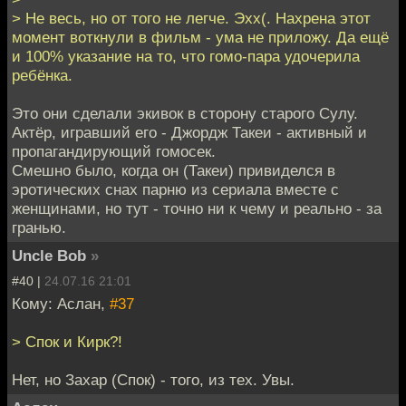
> Не весь, но от того не легче. Эхх(. Нахрена этот
момент воткнули в фильм - ума не приложу. Да ещё
и 100% указание на то, что гомо-пара удочерила
ребёнка.
Это они сделали экивок в сторону старого Сулу.
Актёр, игравший его - Джордж Такеи - активный и
пропагандирующий гомосек.
Смешно было, когда он (Такеи) привиделся в
эротических снах парню из сериала вместе с
женщинами, но тут - точно ни к чему и реально - за
гранью.
Uncle Bob
»
#40 |
24.07.16 21:01
Кому: Аслан,
#37
> Спок и Кирк?!
Нет, но Захар (Спок) - того, из тех. Увы.