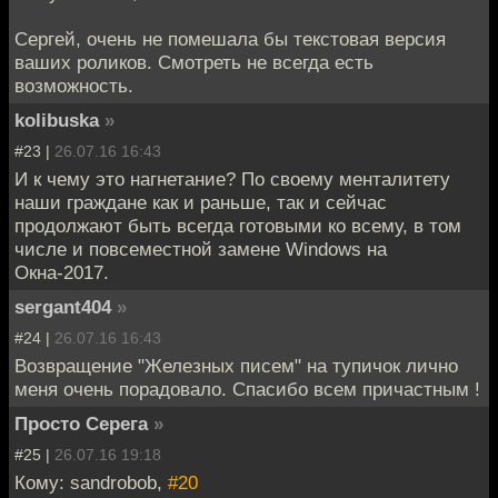
Сергей, очень не помешала бы текстовая версия
ваших роликов. Смотреть не всегда есть
возможность.
kolibuska
»
#23 |
26.07.16 16:43
И к чему это нагнетание? По своему менталитету
наши граждане как и раньше, так и сейчас
продолжают быть всегда готовыми ко всему, в том
числе и повсеместной замене Windows на
Окна-2017.
sergant404
»
#24 |
26.07.16 16:43
Возвращение "Железных писем" на тупичок лично
меня очень порадовало. Спасибо всем причастным !
Просто Серега
»
#25 |
26.07.16 19:18
Кому: sandrobob,
#20