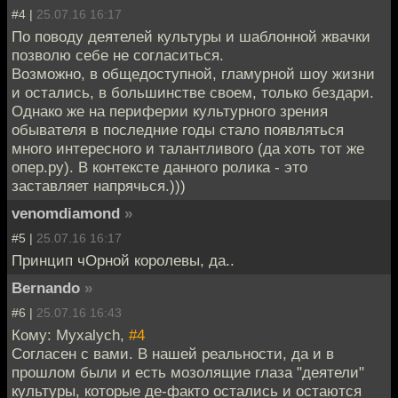
#4 |
25.07.16 16:17
По поводу деятелей культуры и шаблонной жвачки
позволю себе не согласиться.
Возможно, в общедоступной, гламурной шоу жизни
и остались, в большинстве своем, только бездари.
Однако же на периферии культурного зрения
обывателя в последние годы стало появляться
много интересного и талантливого (да хоть тот же
опер.ру). В контексте данного ролика - это
заставляет напрячься.)))
venomdiamond
»
#5 |
25.07.16 16:17
Принцип чОрной королевы, да..
Bernando
»
#6 |
25.07.16 16:43
Кому: Myxalych,
#4
Согласен с вами. В нашей реальности, да и в
прошлом были и есть мозолящие глаза "деятели"
культуры, которые де-факто остались и остаются