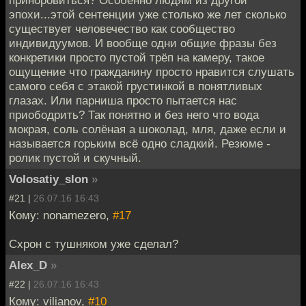
эпохи...этой сентенции уже столько же лет сколько
существует человечество как сообщество
индивидуумов. И вообще одни общие фразы без
конкретики просто пустой трёп на камеру, такое
ощущение что гражданину просто нравится слушать
самого себя с этакой грустинкой в понятливых
глазах. Или парниша просто пытается нас
приободрить? Так понятно и без него что вода
мокрая, соль солёная а шоколад, мля, даже если и
называется горьким всё одно сладкий. Резюме -
ролик пустой и скучный.
Volosatiy_slon
»
#21 |
26.07.16 16:43
Кому: nonamezero,
#17
Схрон с тушняком уже сделал?
Alex_D
»
#22 |
26.07.16 16:43
Кому: vilianov,
#10