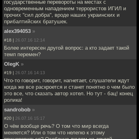
государственные перевороты на местах с
одновременным нападением террористов ИГИЛ и
прочих "сил добра", вроде наших украинских и
прибалтийских братушек.
alex394053
»
#18 |
26.07.16 12:14
Более интересен другой вопрос: а кто задает такой
темп перемен?
OlegK
»
#19 |
26.07.16 14:13
Что-то говорит, говорит, нагнетает, слушатели ждут
когда же все раскроется и станет понятно о чем было
это все, что сказать автор хотел. Но тут - бац! конец
ролика!
sandrobob
»
#20 |
26.07.16 15:17
О чём вообще речь? О том что мир всегда
меняется? Или о том что нелегко к этому
приноровиться? Особенно людям из другой