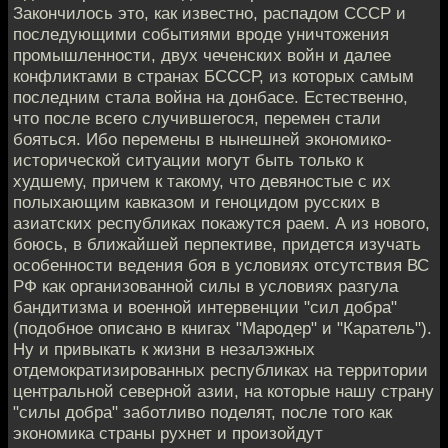
Закончилось это, как известно, распадом СССР и
последующими событиями вроде уничтожения
промышленности, двух чеченских войн и далее
конфликтами в странах БСССР, из которых самым
последним стала война на донбасе. Естественно,
что после всего случившегося, перемен стали
бояться. Ибо перемены в нынешней экономико-
исторической ситуации могут быть только к
худшему, причем к такому, что девяностые с их
полыхающим кавказом и геноцидом русских в
азиатских республиках покажутся раем. А из нового,
боюсь, в ближайшей перпективе, придется изучать
особенности ведения боя в условиях отсутствия ВС
РФ как организованной силы в условиях разгула
бандитизма и военной интервенции "сил добра"
(подобное описано в книгах "Мародер" и "Каратель").
Ну и привыкать к жизни в незалэжных
отдемократизированных республиках на территории
центральной северной азии, на которые нашу страну
"силы добра" заботливо поделят, после того как
экономика страны рухнет и произойдут