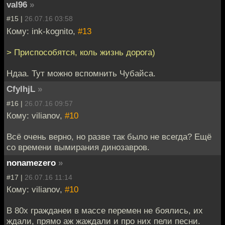
val96
»
#15 |
26.07.16 03:58
Кому: ink-kognito,
#13
> Приспособятся, коль жизнь дорога)
Ндаа. Тут можно вспомнить Чубайса.
CfylhjL
»
#16 |
26.07.16 09:57
Кому: vilianov,
#10
Всё очень верно, но разве так было не всегда? Ещё
со времени вымирания динозавров.
nonamezero
»
#17 |
26.07.16 11:14
Кому: vilianov,
#10
В 80х гражданеи в массе перемен не боялись, их
ждали, прямо аж жаждали и про них пели песни.