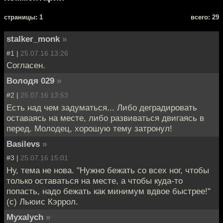
cтраницы: 1
всего: 29
stalker_monk
»
#1 |
25.07.16 13:26
Согласен.
Володя 029
»
#2 |
25.07.16 13:53
Есть над чем задуматься... Либо деградировать
оставаясь на месте, либо развиваться двигаясь в
перед. Молодец, хорошую тему затронул!
Basilevs
»
#3 |
25.07.16 15:01
Ну, тема не нова. "Нужно бежать со всех ног, чтобы
только оставаться на месте, а чтобы куда-то
попасть, надо бежать как минимум вдвое быстрее!"
(с) Льюис Кэррол.
Myxalych
»