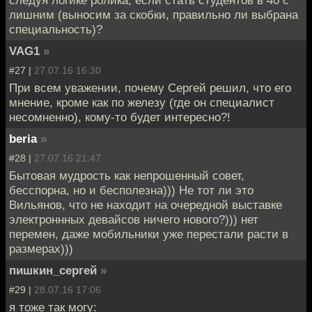
следуя логике ролика, если стать студентов в 40 с
лишним (выносим за скобки, правильно ли выбрана
специальность)?
VAG1
»
#27 |
27.07.16 16:30
При всем уважении, почему Сергей решил, что его
мнение, кроме как по железу (где он специалист
несомненно), кому-то будет интересно?!
beria
»
#28 |
27.07.16 21:47
Бытовая мудрость как непрошенный совет,
бесспорна, но и бесполезна))) Не тот ли это
Вильянов, что не находит на очередной выставке
электроннных девайсов ничего нового?))) нет
перемен, даже мобильники уже перестали расти в
размерах)))
пишкин_сергей
»
#29 |
28.07.16 17:06
я тоже так могу: