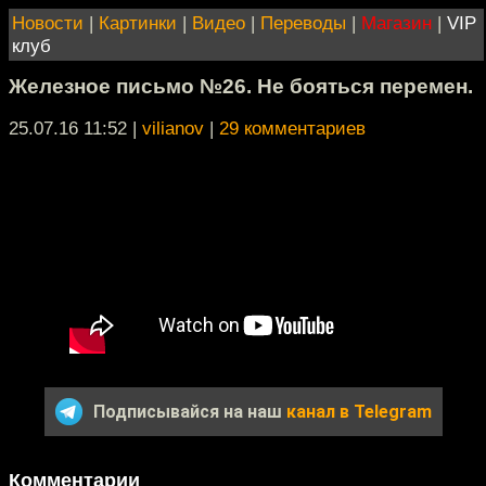
Новости
|
Картинки
|
Видео
|
Переводы
|
Магазин
|
VIP
клуб
Железное письмо №26. Не бояться перемен.
25.07.16 11:52
|
vilianov
|
29 комментариев
Подписывайся на наш
канал в Telegram
Комментарии