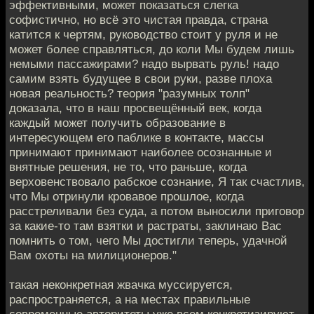
эффективными, может показаться слегка
софистично, но всё это чистая правда, страна
катится к чертям, руководство стоит у руля и не
может более справляться, до коли Мы будем лишь
немыми пассажирами? надо вырвать руль! надо
самим взять будущее в свои руки, разве плоха
новая реальность? теория "разумных толп"
доказала, что в наш просвещённый век, когда
каждый может получить образование в
интересующем его паблике в контакте, массы
принимают принимают наиболее осознанные и
внятные решения, не то, что раньше, когда
верховенствовало рабское сознание, Я так счастлив,
что Мы отринули кровавое прошлое, когда
расстреливали без суда, а потом выносили приговор
за какие-то там взятки и растраты, заклинаю Вас
помнить о том, чего Мы достигли теперь, удачной
Вам охоты на милиционеров."
такая неконкретная жвачка муссируется,
распространяется, а на местах правильные