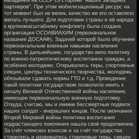
партнеров". При этом мобилизационный ресурс на
тот момент был не велик, качество же его оставляло
желать лучшего. Для подготовки страны и её народа
к крупномасштабному конфликту была создана
организация ОСОАВИАХИМ (первоначальное
название ДОСААФ). Задачей которой было обучение
первоначальным военным навыкам населения
страны. В дальнейшем, государство вело политику
по военно-патриотическому воспитанию граждан, а
особенно молодежи. Открывались тиры, спортивные
секции, центры технического творчества, молодежь
обязывали сдавать нормы ГТО и т.д. Проведение
такой политики государством позволило иметь к
началу Великой Отечественной войны население,
имеющее первоначальную военную подготовку.
Откуда, считаю, мы и имеем бессмертные подвиги
наших солдат - вчерашних юнцов. После окончания
Второй Мировой войны политика воспитания
подрастающего поколения нашла своё продолжение.
За счёт членских взносов и за счёт государства
строились и развивались стрелковые тиры, секции