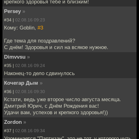
крепкого здоровья тебе и близким!
Persey
»
#34 |
02.08.16 09:23
Кому: Goblin,
#3
Где тема для поздравлений?
С днём! Здоровья и сил на всякое нужное.
Dimvvsu
»
#35 |
02.08.16 09:24
Наконец-то дело сдвинулось
Кочегар Дым
»
#36 |
02.08.16 09:30
Кстати, ведь уже второе число августа месяца.
Дмитрий Юрич, с Днём Рождения вас!
Удачи вам, успехов и крепкого здоровья!))
Zordon
»
#37 |
02.08.16 09:34
Упоминается "Партизан", это не тот, у которого чуть