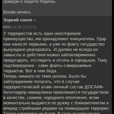
граждан к защите Родины.
Более ничего.
Зоркий сокол
»
#29 |
02.08.16 02:21
У террористов есть одно неоспоримое
преимущество, им принадлежит инициатива. Удар
они наносят первыми, а уже по факту государство
вынуждено реагировать. И далеко не всегда их
замыслы и действия можно заблаговременно
предугадать, отследить и отсечь в зародыше. Тому
подтверждение - сами факты совершаемых
террактов. Вот в чем беда.
Теперь немного по теме ролика. Было бы
заблуждением полагать, что в случае
террористической атаки личный состав ДОСААФ-
Антитеррор немедленно привлекается государством
в качестве, скажем, народного ополчения, всем
моментально выдается по ружжу с боекомплектом и
вперед стройными рядами на ликвидацию террорюг.
Такого наверняка не будет. В силу исторических