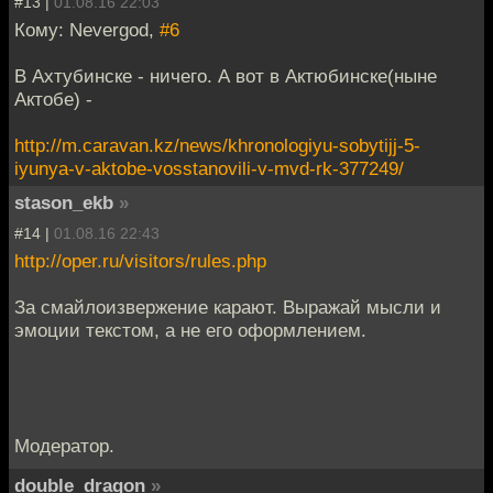
#13 |
01.08.16 22:03
Кому: Nevergod,
#6
В Ахтубинске - ничего. А вот в Актюбинске(ныне
Актобе) -
http://m.caravan.kz/news/khronologiyu-sobytijj-5-
iyunya-v-aktobe-vosstanovili-v-mvd-rk-377249/
stason_ekb
»
#14 |
01.08.16 22:43
http://oper.ru/visitors/rules.php
За смайлоизвержение карают. Выражай мысли и
эмоции текстом, а не его оформлением.
Модератор.
double_dragon
»