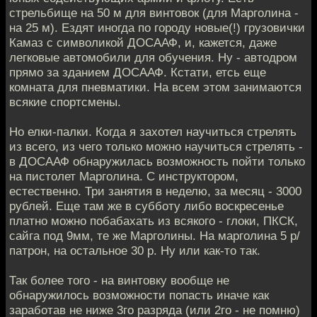
стрельбище на 50 м для винтовок (для Марголина -
на 25 м). Ездят иногда по городу новые(!) грузовички
Камаз с символикой ДОСААФ, и, кажется, даже
легковые автомобили для обучения. Ну - автодром
прямо за зданием ДОСААФ. Кстати, етсь еще
комната для пневматики. На всем этом занимаются
всякие спортсмены.
Но елки-палки. Когда я захотел научиться стрелять
из всего, из чего только можно научиться стрелять -
в ДОСААФ обнаружилась возможность пойти только
на пистолет Марголина. С инструктором,
естественно. Три занятия в неделю, за месяц - 3000
рублей. Еще там же в субботу либо воскресенье
платно можно побабахать из всякого - глоки, ПКСК,
сайга под 9мм, те же Марголины. На марголина 5 р/
патрон, на остальное 30 р. Ну или как-то так.
Так более того - на винтовку вообще не
обнаружилось возможности попасть иначе как
заработав не ниже 3го разряда (или 2го - не помню)