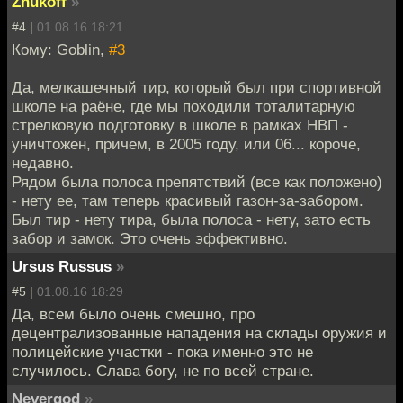
Zhukoff
»
#4 |
01.08.16 18:21
Кому: Goblin,
#3
Да, мелкашечный тир, который был при спортивной
школе на раёне, где мы походили тоталитарную
стрелковую подготовку в школе в рамках НВП -
уничтожен, причем, в 2005 году, или 06... короче,
недавно.
Рядом была полоса препятствий (все как положено)
- нету ее, там теперь красивый газон-за-забором.
Был тир - нету тира, была полоса - нету, зато есть
забор и замок. Это очень эффективно.
Ursus Russus
»
#5 |
01.08.16 18:29
Да, всем было очень смешно, про
децентрализованные нападения на склады оружия и
полицейские участки - пока именно это не
случилось. Слава богу, не по всей стране.
Nevergod
»