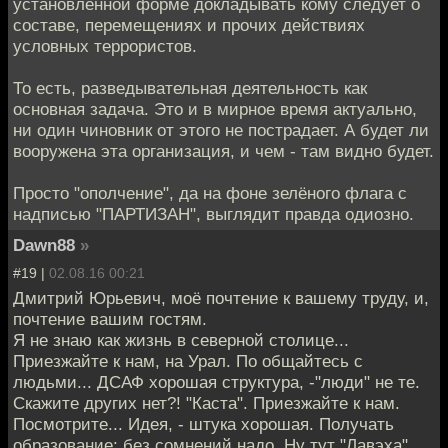
установленной форме докладывать кому следует о
составе, перемещениях и прочих действиях
условных террористов.
То есть, разведывательная деятельность как
основная задача. Это и в мирное время актуально,
ни один чиновник от этого не пострадает. А будет ли
вооружена эта организация, и чем - там видно будет.
Просто "ополчение", да на фоне зелёного флага с
надписью "ПАРТИЗАН", выглядит правда одиозно.
Dawn88
»
#19 |
02.08.16 00:21
Дмитрий Юрьевич, моё почтение к вашему труду, и,
почтение вашим гостям.
Я не знаю как жизнь в северной столице...
Приезжайте к нам, на Урал. По общайтесь с
людьми... ДСАФ хорошая структура, -"люди" не те.
Скажите других нет?! "Каста". Приезжайте к нам.
Посмотрите... Идея, - штука хорошая. Получать
образование: без сомнений надо. Ну тут "Лавэха"