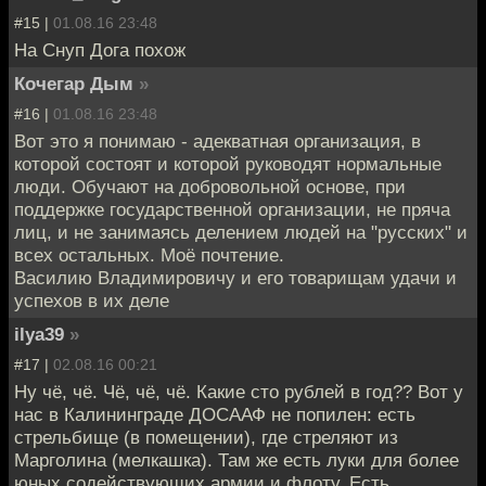
#15 |
01.08.16 23:48
На Снуп Дога похож
Кочегар Дым
»
#16 |
01.08.16 23:48
Вот это я понимаю - адекватная организация, в
которой состоят и которой руководят нормальные
люди. Обучают на добровольной основе, при
поддержке государственной организации, не пряча
лиц, и не занимаясь делением людей на "русских" и
всех остальных. Моё почтение.
Василию Владимировичу и его товарищам удачи и
успехов в их деле
ilya39
»
#17 |
02.08.16 00:21
Ну чё, чё. Чё, чё, чё. Какие сто рублей в год?? Вот у
нас в Калининграде ДОСААФ не попилен: есть
стрельбище (в помещении), где стреляют из
Марголина (мелкашка). Там же есть луки для более
юных содействующих армии и флоту. Есть