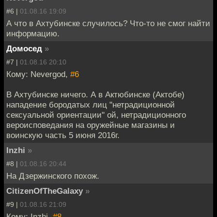
#6 |
01.08.16 19:09
А что в Ахтубинске случилось? Что-то не смог найти
информацию.
Домосед
»
#7 |
01.08.16 20:10
Кому: Nevergod,
#6
В Ахтубинске ничего. А в Актюбинске (Актобе)
нападение бородатых лиц "нетрадиционной
сексуальной ориентации" ой, нетрадиционного
вероисповедания на оружейные магазины и
воинскую часть 5 июня 2016г.
Inzhi
»
#8 |
01.08.16 20:44
На Дзержинского похож.
CitizenOfTheGalaxy
»
#9 |
01.08.16 21:09
Кому: Inzhi,
#8