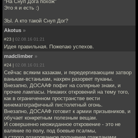
"На Снуп Дога похож"
Это я и есть :)
ЗЫ. А кто такой Снуп Дог?
Akotus
»
#23 |
02.08.16 01:21
Идея правильная. Пожелаю успехов.
madclimber
»
#24 |
02.08.16 01:21
Сейчас всяким казакам, и передергивающим затвор
ванькам-встанькам, нахрен разорвет пуканы.
Внезапно, ДОСААФ пофиг на солярные знаки, и
прочие лампасы. Никаких откровений на тему того,
как в ограниченном пространстве вести
кинематографичный пистолетный огонь.
Внезапно, ДОСААФ готовит к армии призывников, и
обучает конкретным полезным вещам.
И совершенно неожиданное откровение - это не
валяние по полу, под боевые псалмы,
а строго дозированное получение гражданами