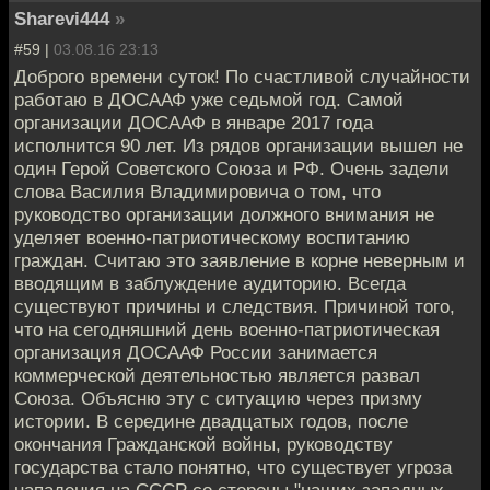
Sharevi444
»
#59 |
03.08.16 23:13
Доброго времени суток! По счастливой случайности
работаю в ДОСААФ уже седьмой год. Самой
организации ДОСААФ в январе 2017 года
исполнится 90 лет. Из рядов организации вышел не
один Герой Советского Союза и РФ. Очень задели
слова Василия Владимировича о том, что
руководство организации должного внимания не
уделяет военно-патриотическому воспитанию
граждан. Считаю это заявление в корне неверным и
вводящим в заблуждение аудиторию. Всегда
существуют причины и следствия. Причиной того,
что на сегодняшний день военно-патриотическая
организация ДОСААФ России занимается
коммерческой деятельностью является развал
Союза. Объясню эту с ситуацию через призму
истории. В середине двадцатых годов, после
окончания Гражданской войны, руководству
государства стало понятно, что существует угроза
нападения на СССР со стороны "наших западных