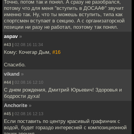
Точно, потом так и понял. А сразу не разобрался,
потому что для меня "вступить в ДОСААФ" звучит
именно так. Ну, что ты можешь вступить, типа как
спортсмен вступает в секцию. А с организаторской
позиции ни разу не работал, поэтому так понял.
aspav
»
#43 |
02.08.16 11:34
Кому: Кочегар Дым,
#16
Спасибо.
vikand
»
#44 |
02.08.16 12:10
С днем рождения, Дмитрий Юрьевич! Здоровья и
бодрости духа!
Anchorite
»
#45 |
02.08.16 12:13
Если поставить по центру красивый графинчик с
водой, будет гораздо интересней с композиционной
точки зрения.