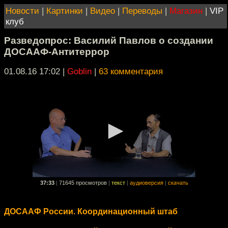
Новости
|
Картинки
|
Видео
|
Переводы
|
Магазин
|
VIP
клуб
Разведопрос: Василий Павлов о создании
ДОСААФ-Антитеррор
01.08.16 17:02
|
Goblin
|
63 комментария
37:33
|
71645 просмотров
|
текст
|
аудиоверсия
|
скачать
ДОСААФ России. Координационный штаб