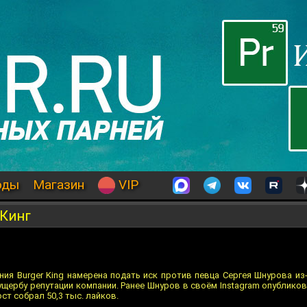
оды
Магазин
VIP
 Кинг
ия Burger King намерена подать иск против певца Сергея Шнурова из
ущербу репутации компании. Ранее Шнуров в своём Instagram опублико
ост собрал 50,3 тыс. лайков.