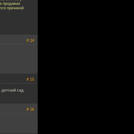
на продажах
лся причиной
# 14
# 15
- детский сад.
# 16