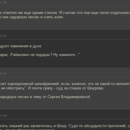
01:58
 ответил им еще одним стихом. Я считаю это они еще легко отделались
о них задорную песню и снять клип.
03:10
дуют извинения в духе
арас. Рабинович не пидарас? Ну извините..."
03:10
хнет корпоративной шизофренией, если, конечно, это не какой-то непоня
 не обострись". И почти сразу - суд за стишок от Шнурова.
ародную песню в тему от Сергея Владимировича!
07:08
 сеть лишний раз засветилась и Шнур. Судя по абсурдности претензий,