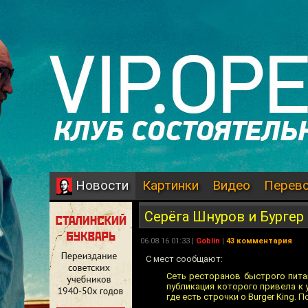
Картинки
Видео
Перев
Новости
Серёга Шнуров и Бургер
06.08.16 01:33 |
Goblin
|
43 комментария
С мест сообщают:
Сеть ресторанов быстрого питан
публикация которого привела к 
где есть строчки о Burger King. П