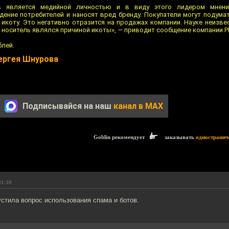
в является медийной личностью и в виду этого лидером мнени
ение потребителей и наносят вред бренду. Покупатели могут подума
икоту. Это негативно отразится на продажах компании. Науке неизве
 носитель являлся причиной икоты», — приводит сообщение компании Р
блей.
Сергея Шнурова
Подписывайся на наш
канал в MAX
Goblin рекомендует
заказывать
одностранич
01:38
устила вопрос использования спама и ботов.