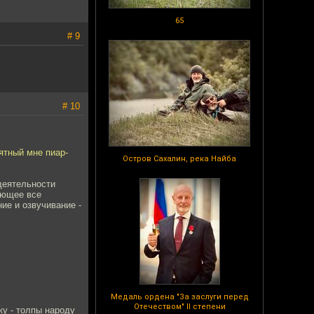
65
# 9
# 10
нятный мне пиар-
Остров Сахалин, река Найба
 деятельности
еющее все
ие и озвучивание -
Медаль ордена "За заслуги перед
Отечеством" II степени
ку - толпы народу