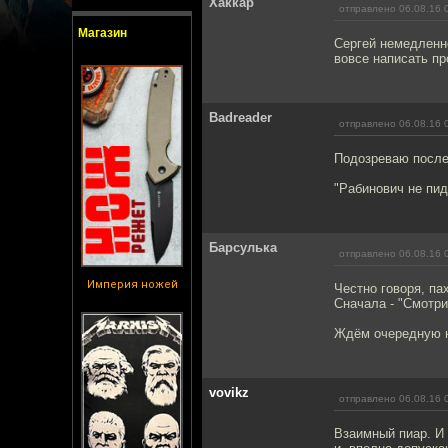
Хаккар
отправлено 06.08.16 
Магазин
Сергей немедленно
вовсе написать пр
Badreader
отправлено 06.08.16 
Подозреваю после
"Рабинович не пид
Барсулька
отправлено 06.08.16 
Империя ножей
Честно говоря, па
Сначала - "Смотри
Ждём очередную н
vovikz
отправлено 06.08.16 
Взаимный пиар. И