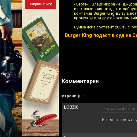
«Сергей Владимирович Шнуро
высказывания вводят в заблужд
компании Burger King вызывают 
промокод или другой рекламный
Сумма иска составит 200 тыс. ру
Burger King подаст в суд на 
Комментарии
cтраницы: 1
LOBZIC
отправлено 06.08.16 
Как ловко сеть оп