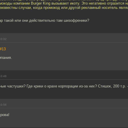
мокоды компании Burger King вызывают икоту. Это негативно отразится 
еизвестны случаи, когда промокод или другой рекламный носитель явля
ар такой или они действительно там шизофреники?
10:32
#13
мпания.
10:48
ые частушки? Где крики о крахе корпорации из-за них? Стишок, 200 т.р. 
10:56
рова!