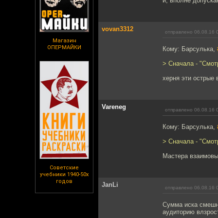
и, вполне допуск
vovan3312
отправлено 06.08.16 
Магазин
ОПЕРМАЙКИ
Кому: Барсулька,
> Сначала - "Смот
херня эти острые 
Vareneg
отправлено 06.08.16 
Кому: Барсулька,
> Сначала - "Смот
Мастера взаимовыг
Советские
учебники 1940-50х
годов
JanLi
отправлено 06.08.16 
Сумма иска смешна
аудиторию влзрос