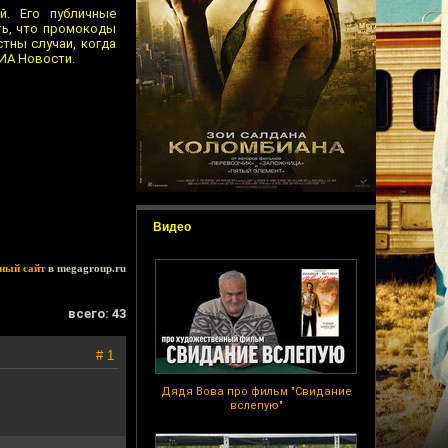
й. Его публичные
ть, что промокоды
стны случаи, когда
ИА Новости.
Видео
ный сайт
в megagroup.ru
всего: 43
# 1
Дядя Вова про фильм "Свидание
вслепую"