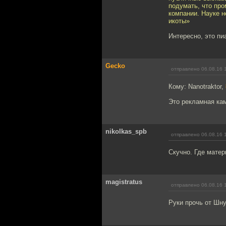
подумать, что про
компании. Науке н
икоты»
Интересно, это пи
Gecko
отправлено 06.08.16 
Кому: Nanotraktor,
Это рекламная ка
nikolkas_spb
отправлено 06.08.16 
Скучно. Где матерн
magistratus
отправлено 06.08.16 
Руки прочь от Шну