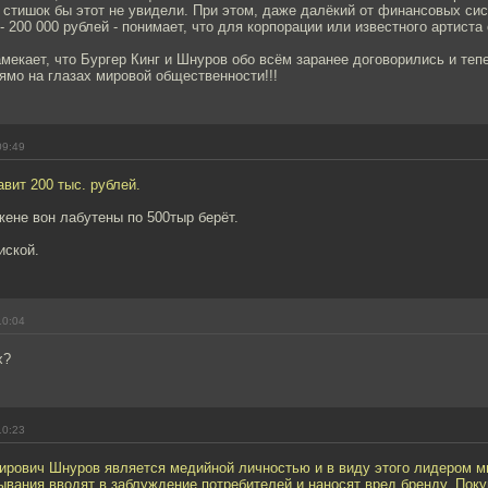
 стишок бы этот не увидели. При этом, даже далёкий от финансовых сис
- 200 000 рублей - понимает, что для корпорации или известного артиста
мекает, что Бургер Кинг и Шнуров обо всём заранее договорились и теп
ямо на глазах мировой общественности!!!
09:49
вит 200 тыс. рублей.
 жене вон лабутены по 500тыр берёт.
иской.
10:04
х?
10:23
ирович Шнуров является медийной личностью и в виду этого лидером м
вания вводят в заблуждение потребителей и наносят вред бренду. Поку