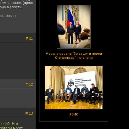
тем человек (вроде
 она малость
ерь нагло
# 11
Медаль ордена "За заслуги перед
Отечеством" II степени
# 12
# 13
РВИО
нений. Его
патели могут