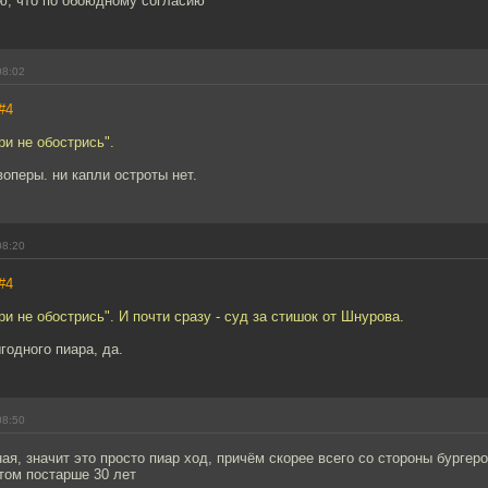
аю, что по обоюдному согласию
08:02
#4
ри не обострись".
воперы. ни капли остроты нет.
08:20
#4
ри не обострись". И почти сразу - суд за стишок от Шнурова.
одного пиара, да.
08:50
я, значит это просто пиар ход, причём скорее всего со стороны бургер
том постарше 30 лет