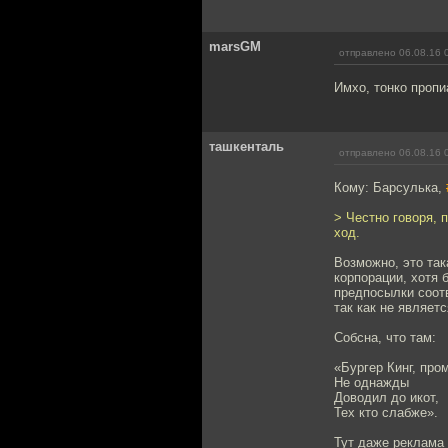
marsGM
отправлено 06.08.16 
Имхо, тонко проп
ташкенталь
отправлено 06.08.16 
Кому: Барсулька,
> Честно говоря, 
ход.
Возможно, это так
корпорации, хотя 
предпосылки соот
так как не являет
Собсна, что там:
«Бургер Кинг, про
Не однажды
Доводил до икот,
Тех кто слабже».
Тут даже реклама 