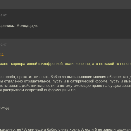
09:07
иарились. Молодцы,чо
09:47
#4
пахнет корпоративной шизофренией, если, конечно, это не какой-то непо
ая проба, прокатит ли снять бабло за высказывание мнения об аспектах
бы отдалённо отрицательное, пусть и в сатирической форме, пусть и им
ветствовать действительности, а потому имеющее право на существован
ся раскрытием секретной информации и т.п.
мокод
какая-то, не? А они ещё и бабло снять хотят. А если б не завели шарман