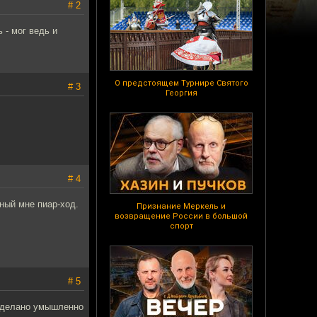
# 2
 - мог ведь и
О предстоящем Турнире Святого
# 3
Георгия
# 4
тный мне пиар-ход.
Признание Меркель и
возвращение России в большой
спорт
# 5
 сделано умышленно