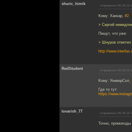
shuric_himik
отправлено 06.08.16 
Кому: Хаккар,
#2
> Сергей немедле
Пишут, что уже:
> Шнуров ответил 
http://www.interfax
RedStudent
отправлено 06.08.16 
Кому: УниверСол,
Где то тут:
https://www.insta
tovarish_77
отправлено 06.08.16 
Точно, промокоды 