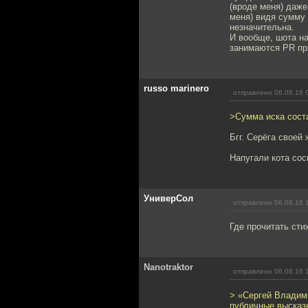
(вроде меня) даже
меня) видя сумму 
незначительна.
И вообще, шота на
занимаются PR пр
russo marinero
отправлено 06.08.16 
>Сумма иска соста
Бгг. Серёга своей
Напугали кота сос
УниверСол
отправлено 06.08.16 
Где прочитать сти
Nanotraktor
отправлено 06.08.16 
> «Сергей Владим
публичные высказы