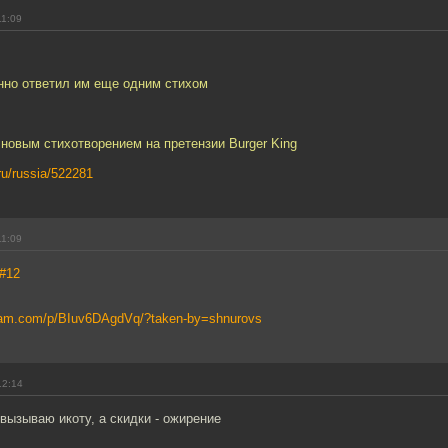
11:09
нно ответил им еще одним стихом
новым стихотворением на претензии Burger King
.ru/russia/522281
11:09
#12
gram.com/p/BIuv6DAgdVq/?taken-by=shnurovs
12:14
вызываю икоту, а скидки - ожирение