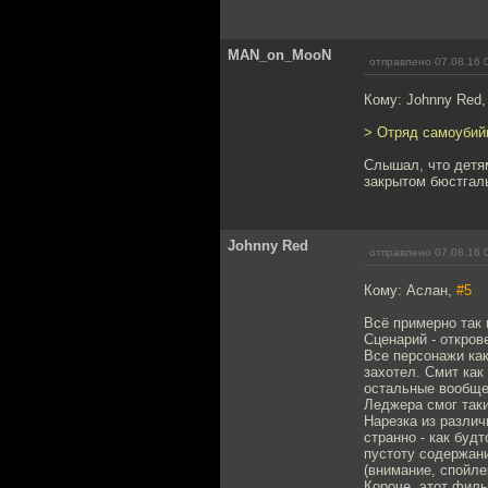
MAN_on_MooN
отправлено 07.08.16 
Кому: Johnny Red
> Отряд самоубий
Слышал, что детям
закрытом бюстгаль
Johnny Red
отправлено 07.08.16 
Кому: Аслан,
#5
Всё примерно так 
Сценарий - откро
Все персонажи как
захотел. Смит как
остальные вообще 
Леджера смог так
Нарезка из различ
странно - как буд
пустоту содержани
(внимание, спойле
Короче, этот филь