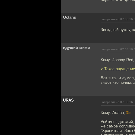
Octans
отправлено 07.08.16 
Звездный пусть, к
идущий мимо
отправлено 07.08.16 
Кому: Johnny Red
> Такое ощущение
Вот я так и думал,
знают кто почем, 
URAS
отправлено 07.08.16 
Кому: Аслан,
#5
Рейтинг - детский
же самое сопливое
"Хранители" Зака 