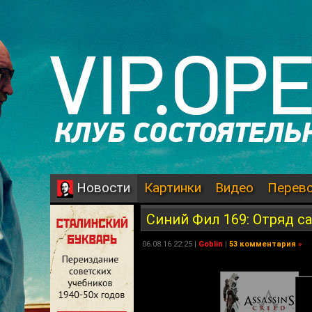
Картинки
Видео
Перев
Новости
Синий Фил 169: Отряд с
06.08.16 22:25 |
Goblin
|
53 комментария
»