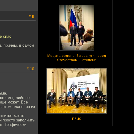
# 9
е спас.
е, причем, в самом
Медаль ордена "За заслуги перед
Отечеством" II степени
# 10
ьма.
не смог, либо не
учше может. Все
 этом плане, он из
ышится как-то
РВИО
и просто заполнить
ет. Графически