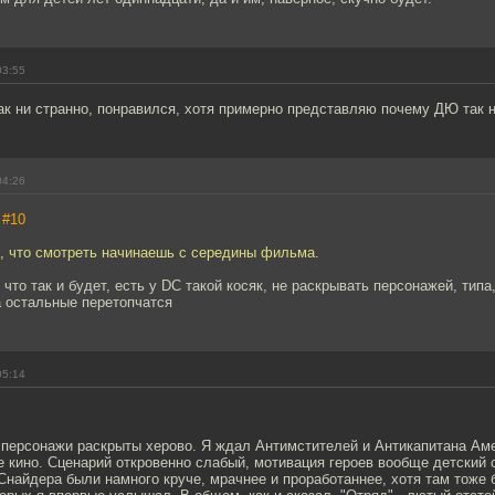
03:55
ак ни странно, понравился, хотя примерно представляю почему ДЮ так 
04:26
,
#10
, что смотреть начинаешь с середины фильма.
 что так и будет, есть у DC такой косяк, не раскрывать персонажей, типа
а остальные перетопчатся
05:14
, персонажи раскрыты херово. Я ждал Антимстителей и Антикапитана Аме
 кино. Сценарий откровенно слабый, мотивация героев вообще детский 
Снайдера были намного круче, мрачнее и проработаннее, хотя там тоже 