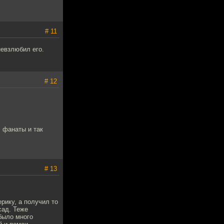
# 11
невзлюбил его.
# 12
, фанаты и так
# 13
рику, а получил то
сад. Теже
было много