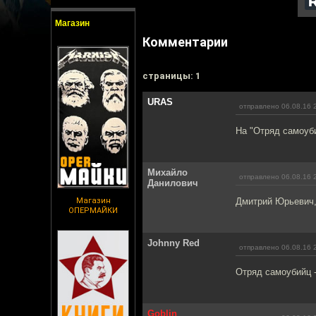
Магазин
Комментарии
cтраницы: 1
URAS
отправлено 06.08.16 
На "Отряд самоуби
Михайло
отправлено 06.08.16 
Данилович
Магазин
Дмитрий Юрьевич,
ОПЕРМАЙКИ
Johnny Red
отправлено 06.08.16 
Отряд самоубийц 
Goblin