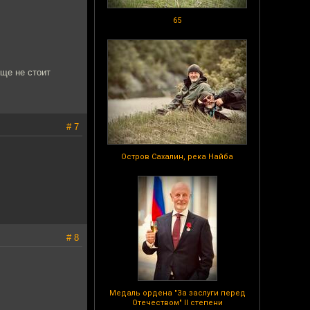
65
бще не стоит
# 7
Остров Сахалин, река Найба
# 8
Медаль ордена "За заслуги перед
Отечеством" II степени