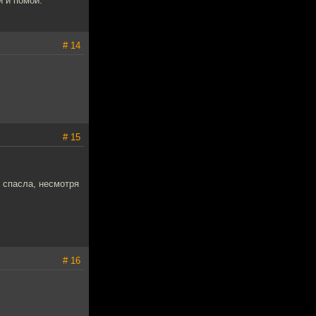
й и помои.
# 14
# 15
е спасла, несмотря
# 16