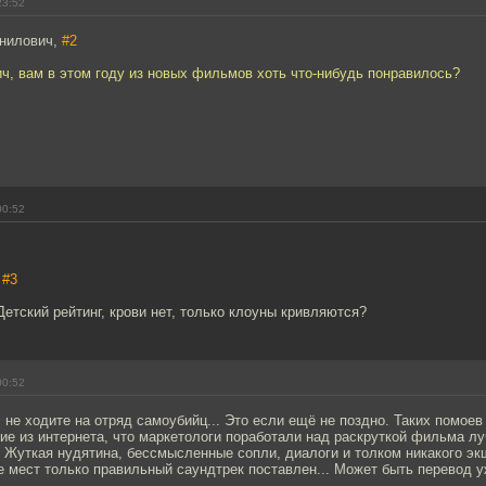
23:52
нилович,
#2
ч, вам в этом году из новых фильмов хоть что-нибудь понравилось?
00:52
,
#3
Детский рейтинг, крови нет, только клоуны кривляются?
00:52
не ходите на отряд самоубийц... Это если ещё не поздно. Таких помоев
ие из интернета, что маркетологи поработали над раскруткой фильма л
 Жуткая нудятина, бессмысленные сопли, диалоги и толком никакого экш
е мест только правильный саундтрек поставлен... Может быть перевод 