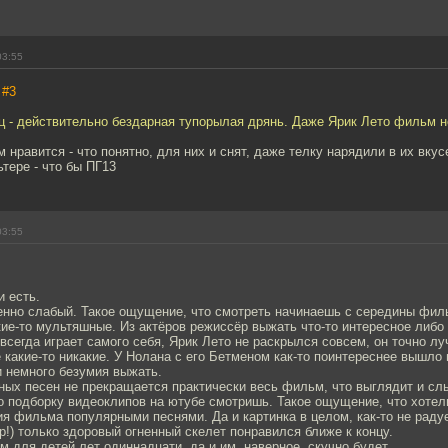
03:55
,
#3
ц - действительно бездарная тупорылая дрянь. Даже Ярик Лето фильм н
 нравится - что понятно, для них и снят, даже телку нарядили в их вкус
тере - что бы ПГ13
03:55
и есть.
венно слабый. Такое ощущение, что смотреть начинаешь с середины фил
ие-то мультяшные. Из актёров режиссёр выжать что-то интересное либо 
 всегда играет самого себя, Ярик Лето не раскрылся совсем, он точно л
какие-то никакие. У Нолана с его Бетменом как-то поинтереснее вышло в
и немного безумия выжать.
ных песен не прекращается практически весь фильм, что выглядит и сл
то подборку видеоклипов на ютубе смотришь. Такое ощущение, что хотел
я фильма популярными песнями. Да и картинка в целом, как-то не раду
р!) только здоровый огненный скелет понравился ближе к концу.
м для детей лет одиннадцати, да и им, наверное, скучно будет.