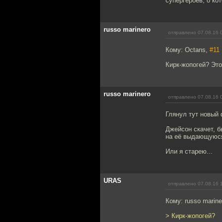
супергероев, о ко
russo marinero
отправлено 07.08.16 
Кому: Octans,
#11
Кирк-жопогей? Это
russo marinero
отправлено 07.08.16 
Глянул тут новый
Джейсон скачет, б
на её выдающуюся
Или я старею...
URAS
отправлено 07.08.16 
Кому: russo marine
> Кирк-жопогей?