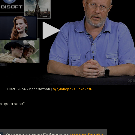
16:09
|
207377 просмотров
|
аудиоверсия
|
скачать
ра престолов",