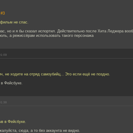
,
#3
 фильм не спас.
пас, но и я бы сказал испортил. Действительно после Хита Леджера воо
роль, а режиссёрам использовать такого персонажа
01:09
, не ходите на отряд самоубийц... Это если ещё не поздно.
 в Фейсбуке.
01:38
ыв в Фейсбуке.
жалуйста, сюда, а то без аккаунта не видно.