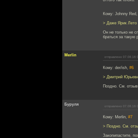
Кому: Johnny Red
> Даже Ярик Лето
Он не только не с
браться за такую 
Merlin
отправлено 07.08.16 
Кому: der/ish,
#6
> Дмитрий Юрьевич
Поздно. См. отзыв
Буруля
отправлено 07.08.16 
Кому: Merlin,
#7
> Поздно. См. отз
Закопипастите, по