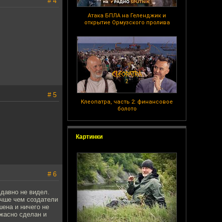
# 4
Атака БПЛА на Геленджик и
открытие Ормузского пролива
# 5
Клеопатра, часть 2: финансовое
болото
Картинки
# 6
 давно не видел.
учше чем создатели
ена и ничего не
ужасно сделан и