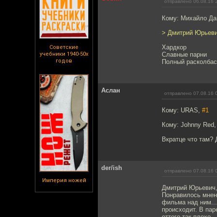
отправлено 06.08.16 
Кому: Михайло Да
> Дмитрий Юрьеви
Хардкор
Советские
учебники 1940-50х
Славные парни
годов
Полный расколбас
Аслан
отправлено 07.08.16 
Кому: URAS,
#1
Кому: Johnny Red
Вкратце что там? 
der/ish
отправлено 07.08.16 
Империя ножей
Дмитрий Юрьевич, 
Понравилось мнен
фильма над ним...
происходит. В пар
оттого так плохо.