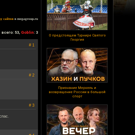
ку сайтов
в megagroup.ru
всего: 53,
Goblin
: 3
О предстоящем Турнире Святого
Георгия
# 1
# 2
Признание Меркель и
возвращение России в большой
спорт
# 3
спас.