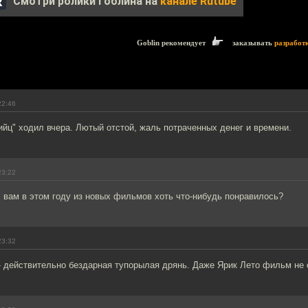
Смотри ролики Гоблина на
канале Rutube
Goblin рекомендует
заказывать
разработ
22:46
йц" ходил вчера. Лютый отстой, жаль потраченных денег и времени.
23:22
 вам в этом году из новых фильмов хоть что-нибудь понравилось?
23:32
- действительно бездарная тупорылая дрянь. Даже Ярик Лето фильм не 