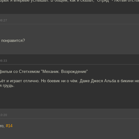
торых я впервые услышал. В общем, как и сказал, "Отряд" - лютый отсто
08:27
 понравится?
08:33
 фильм со Стетхемом "Механик. Возрождение"
ьёт и играет отлично. Но боевик ни о чём. Даже Джеся Альба в бикини н
 грудь.
10:20
ro,
#14