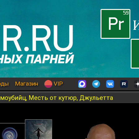
оды
Магазин
VIP
амоубийц, Месть от кутюр, Джульетта