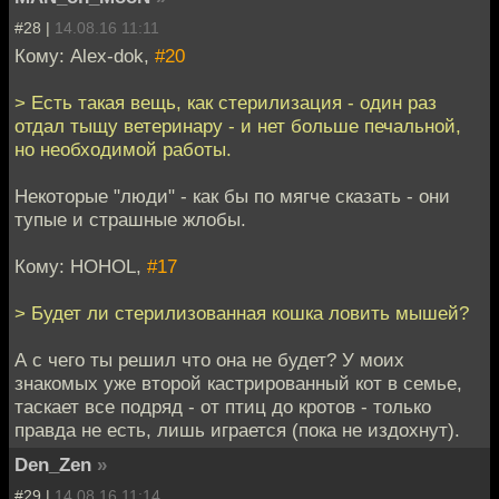
#28 |
14.08.16 11:11
Кому: Alex-dok,
#20
> Есть такая вещь, как стерилизация - один раз
отдал тыщу ветеринару - и нет больше печальной,
но необходимой работы.
Некоторые "люди" - как бы по мягче сказать - они
тупые и страшные жлобы.
Кому: HOHOL,
#17
> Будет ли стерилизованная кошка ловить мышей?
А с чего ты решил что она не будет? У моих
знакомых уже второй кастрированный кот в семье,
таскает все подряд - от птиц до кротов - только
правда не есть, лишь играется (пока не издохнут).
Den_Zen
»
#29 |
14.08.16 11:14