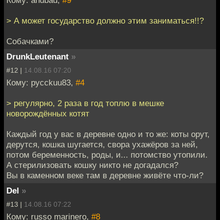
Кому: andbad,
#9
> А может государство должно этим заниматься!!?
Собачками?
DrunkLeutenant
»
#12 |
14.08.16 07:20
Кому: pycckuu83,
#4
> регулярно, 2 раза в год топлю в мешке
новорождённых котят
Каждый год у вас в деревне одно и то же: коты орут,
дерутся, кошка шугается, свора ухажёров за ней,
потом беременность, роды, и... потомство утопили.
А стерилизовать кошку никто не догадался?
Вы в каменном веке там в деревне живёте что-ли?
Del
»
#13 |
14.08.16 07:22
Кому: russo marinero,
#8