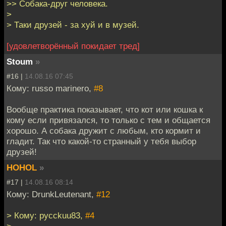
>> Собака-друг человека.
>
> Таки друзей - за хуй и в музей.
[удовлетворённый покидает тред]
Stoum
»
#16 |
14.08.16 07:45
Кому: russo marinero,
#8
Вообще практика показывает, что кот или кошка к
кому если привязался, то только с тем и общается
хорошо. А собака дружит с любым, кто кормит и
гладит. Так что какой-то странный у тебя выбор
друзей!
HOHOL
»
#17 |
14.08.16 08:14
Кому: DrunkLeutenant,
#12
> Кому: pycckuu83,
#4