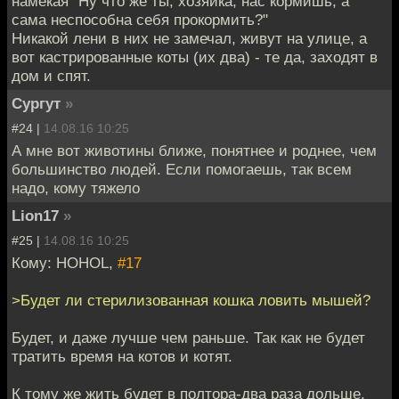
намекая "Ну что же ты, хозяйка, нас кормишь, а
сама неспособна себя прокормить?"
Никакой лени в них не замечал, живут на улице, а
вот кастрированные коты (их два) - те да, заходят в
дом и спят.
Сургут
»
#24 |
14.08.16 10:25
А мне вот животины ближе, понятнее и роднее, чем
большинство людей. Если помогаешь, так всем
надо, кому тяжело
Lion17
»
#25 |
14.08.16 10:25
Кому: HOHOL,
#17
>Будет ли стерилизованная кошка ловить мышей?
Будет, и даже лучше чем раньше. Так как не будет
тратить время на котов и котят.
К тому же жить будет в полтора-два раза дольше.