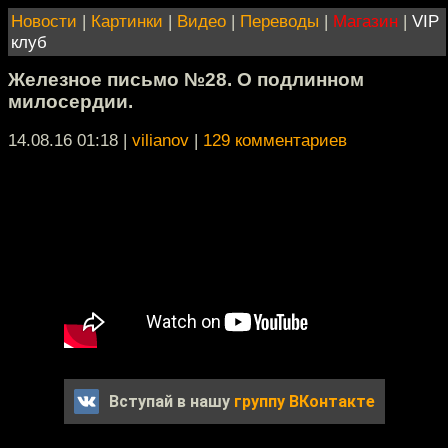
Новости
|
Картинки
|
Видео
|
Переводы
|
Магазин
|
VIP
клуб
Железное письмо №28. О подлинном
милосердии.
14.08.16 01:18
|
vilianov
|
129 комментариев
Вступай в нашу
группу ВКонтакте