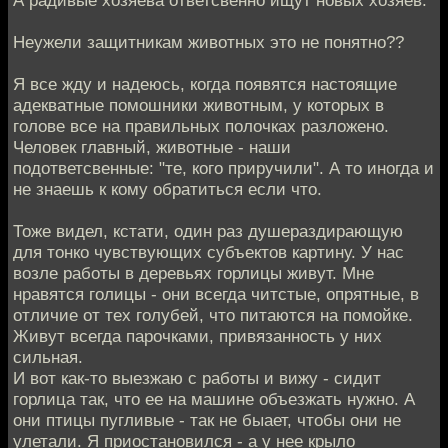
А радивые хозяева ответсвенно ищут новых хозяев.
Неужели защитникам животных это не понятно??
Я все жду и надеюсь, когда появятся настоящие
адекватные помошники животным, у которых в
голове все на правильных полочках разложено.
Человек главный, животные - наши
подответсвенные: "те, кого приручили". А то иногда и
не знаешь к кому обратиться если что.
Тоже видел, кстати, один раз душераздирающую
для тонко чувствующих субъектов картину. У нас
возле работы в деревьях горлицы живут. Мне
нравятся голицы - они всегда читстые, опрятные, в
отличие от тех голубей, что питаются на помойке.
Живут всегда парочками, привязанность у них
сильная.
И вот как-то выезжаю с работы и вижу - сидит
горлица так, что ее на машине объезжать нужно. А
они птицы пугливые - так не быает, чтобы они не
улетали. Я приостановился - а у нее крыло