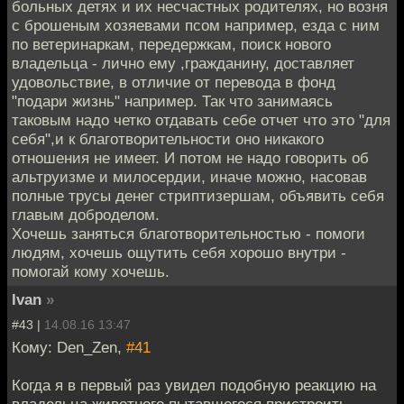
больных детях и их несчастных родителях, но возня
с брошеным хозяевами псом например, езда с ним
по ветеринаркам, передержкам, поиск нового
владельца - лично ему ,гражданину, доставляет
удовольствие, в отличие от перевода в фонд
"подари жизнь" например. Так что занимаясь
таковым надо четко отдавать себе отчет что это "для
себя",и к благотворительности оно никакого
отношения не имеет. И потом не надо говорить об
альтруизме и милосердии, иначе можно, насовав
полные трусы денег стриптизершам, объявить себя
главым доброделом.
Хочешь заняться благотворительностью - помоги
людям, хочешь ощутить себя хорошо внутри -
помогай кому хочешь.
Ivan
»
#43 |
14.08.16 13:47
Кому: Den_Zen,
#41
Когда я в первый раз увидел подобную реакцию на
владельца животного пытавшегося пристроить