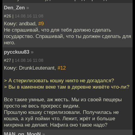
Den_Zen
»
#26 |
14.08.16 11:08
Кому: andbad,
#9
Не спрашивай, что для тебя должно сделать
государство. Спрашивай, что ты должен сделать для
него.
pycckuu83
»
#27 |
14.08.16 11:08
Кому: DrunkLeutenant,
#12
> А стерилизовать кошку никто не догадался?
> Вы в каменном веке там в деревне живёте что-ли?
Все такие умные, аж жесть. Мы из своей пещеры
просто не весь прогресс видим.
Прошлую кошку стерилизовали. Получилась не
кошка, а хуй пойми что. Лежит, жрёт и больше
нихрена не делает. Нафига оно такое надо?
MAN_on_MooN
»