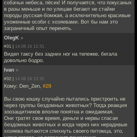
собачьи небеса, пёсик! И получается, что покусаных
в разы меньше и по улицам бегают не стайки
породы русская-бомжая, а исключительно красивые
ухоженные особи с хозяевами. Вот бы нам это
заграничный опыт перенять.
OlegK
»
#31 |
14.08.16 12:31
Видел таксу без задних ног на тележке, бегала
довольно бодро.
Ivan
»
#32 |
14.08.16 12:31
Кому: Den_Zen,
#29
Вы свою кошку случайно пытались пристроить не
через группы бездомных животных? Тогда реакция
зоозащитников вполне понятна и ожидаемая.
Они тратят свое время, деньги и нервы спасая
бездомных животных и когда через них нерадивые
хозяева пытаются спихнуть своего питомца, это,