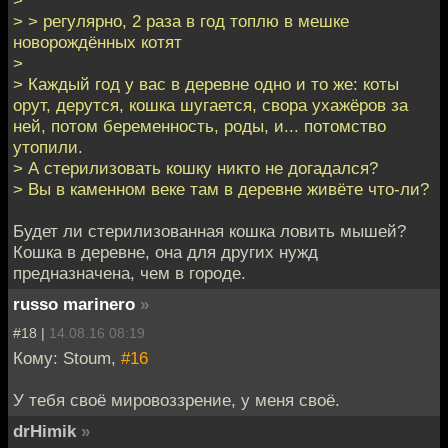
>
> > регулярно, 2 раза в год топлю в мешке
новорождённых котят
>
> Каждый год у вас в деревне одно и то же: коты
орут, дерутся, кошка шугается, свора ухажёров за
ней, потом беременность, роды, и... потомство
утопили.
> А стерилизовать кошку никто не догадался?
> Вы в каменном веке там в деревне живёте что-ли?
Будет ли стерилизованная кошка ловить мышей?
Кошка в деревне, она для других нужд
предназначена, чем в городе.
russo marinero
»
#18 |
14.08.16 08:19
Кому: Stoum,
#16
У тебя своё мировоззрение, у меня своё.
drHimik
»