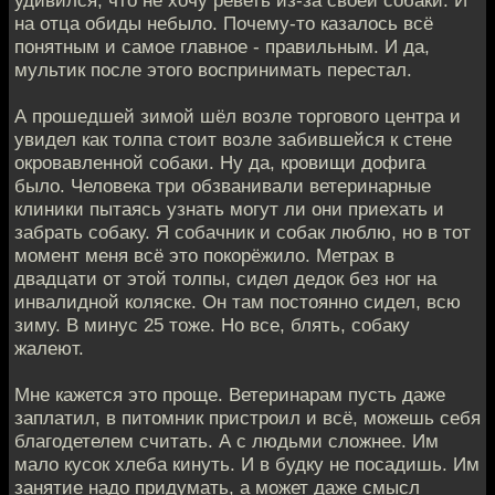
на отца обиды небыло. Почему-то казалось всё
понятным и самое главное - правильным. И да,
мультик после этого воспринимать перестал.
А прошедшей зимой шёл возле торгового центра и
увидел как толпа стоит возле забившейся к стене
окровавленной собаки. Ну да, кровищи дофига
было. Человека три обзванивали ветеринарные
клиники пытаясь узнать могут ли они приехать и
забрать собаку. Я собачник и собак люблю, но в тот
момент меня всё это покорёжило. Метрах в
двадцати от этой толпы, сидел дедок без ног на
инвалидной коляске. Он там постоянно сидел, всю
зиму. В минус 25 тоже. Но все, блять, собаку
жалеют.
Мне кажется это проще. Ветеринарам пусть даже
заплатил, в питомник пристроил и всё, можешь себя
благодетелем считать. А с людьми сложнее. Им
мало кусок хлеба кинуть. И в будку не посадишь. Им
занятие надо придумать, а может даже смысл