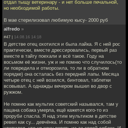
отдал тыщу ветеринару - и нет больше печальной,
но необходимой работы.
В мае стерилизовал любимую кысу- 2000 руб
alfredo
»
#47 |
14.08.16 14:18
В детстве отец охотился и была лайка. Я с ней рос
практически, вместе дрессировались, первый раз
вместе в тайгу поехали и всё такое. Году на
восьмом её жизни, уж и не помню что случилось(то
ли повредила и отморозила, то ли в обратном
порядке) она осталась без передней лапы. Месяца
четыре отец с ней возился, бинтовал, таблетки
всовывал. А однажды вечером вышел во двор с
ружжом.
Не помню как мультик советский назывался, там у
пацана собака умерла, ещё кажется кого-то из
проруби спасла. Я над этим мультиком в детстве
ревел как су... девчёнка. И помню как над собой
удивился, что не хочу реветь из-за своей собаки. И