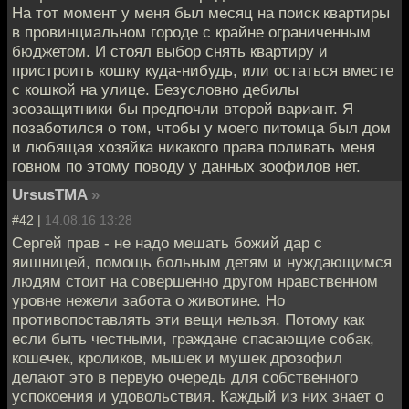
На тот момент у меня был месяц на поиск квартиры
в провинциальном городе с крайне ограниченным
бюджетом. И стоял выбор снять квартиру и
пристроить кошку куда-нибудь, или остаться вместе
с кошкой на улице. Безусловно дебилы
зоозащитники бы предпочли второй вариант. Я
позаботился о том, чтобы у моего питомца был дом
и любящая хозяйка никакого права поливать меня
говном по этому поводу у данных зоофилов нет.
UrsusTMA
»
#42 |
14.08.16 13:28
Сергей прав - не надо мешать божий дар с
яишницей, помощь больным детям и нуждающимся
людям стоит на совершенно другом нравственном
уровне нежели забота о животине. Но
противопоставлять эти вещи нельзя. Потому как
если быть честными, граждане спасающие собак,
кошечек, кроликов, мышек и мушек дрозофил
делают это в первую очередь для собственного
успокоения и удовольствия. Каждый из них знает о