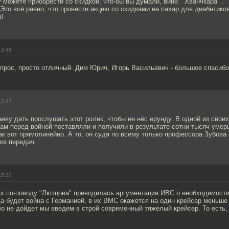
у можете приобрести со скидкой, что-бы вы думали, вино " Хванчкара ".
! Это всё равно, что провести акцию со скидками на сахар для диабетиков
а!
13:46
прос, просто отличный. Дим Юрич, Игорь Васильевич - большое спасибо
13:47
еву дать прослушать этот ролик, чтобы не нёс ерунду. В одной из своих
ам перед войной поставляли и получили в результате сотни тысяч умер
ак вот прямолинейно. А то, он судя по всему только профессора Зубов
 из передач.
15:20
х по-поводу "Лютцова" приводилась аргументация ИВС о необходимости 
да будет война с Германией, в их ВМС окажется на один крейсер меньше
о не дойдет мы введем в строй современный тяжелый крейсер. То есть,