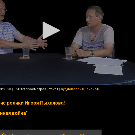
01:11:03
|
151609 просмотров
|
текст
|
аудиоверсия
|
скачать
ие ролики Игоря Пыхалова!
нная война"