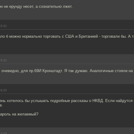
он не ерунду несет, а сознательно лжет.
15:21
ло б можно нормально торговать с США и Британией - торговали бы. А 
15:21
 очевидно, для пр.69И Кронштадт. Я так думаю. Аналогичные стояли на
16:22
ень хотелось бы услышать подробные рассказы о НКВД. Если найдутся 
е.
 пароль на желаемый?
17:43