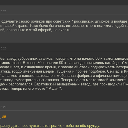
15:20
 сделайте серию роликов про советских / российских шпионов и вообще
в нашей стране. Тоже было бы очень интересно, много великих людей т
ий, связанных с этой сферой, не счесть...
15:20
был завод зуборезных станков. Говорят, что на начало 80-х таких заводо
емном шаре. В конце 80-х начале 90-х на заводе появились китайцы. У 
авода и вот, в означенное время, с завода ей стали подбрасывать ветера
атока, гордо именуемая мёдом, тушёнка и прочее подобное. Сейчас в Ки
" а на месте нашего- автосалон, мебельная фабрика и офисные помещен
 завод зубострогальных станков. Теперь на его месте жилой комплекс.
ами располагался Саратовский авиационный завод, где производили Як-
том. Теперь на его месте " Ашан ".
15:20
а,
#8
раеву дать прослушать этот ролик, чтобы не нёс ерунду.