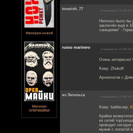
tovarish_77
отправлено 15.08.16 
Неплохо было бы у
заключён ещё в 1
санкциями" - Герм
Империя ножей
russo marinero
отправлено 15.08.16 
Очень интересно!
Кому: Zhukoff
Археологов с Днё
из Энгельса
отправлено 15.08.16 
Магазин
Кому: battlecarp,
#
ОПЕРМАЙКИ
Крайне возмутител
из сетей торгующа
проводит сегодня 
мужик с лопатой 