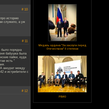
# 10
 про историю
ам служило, а уж
# 11
Медаль ордена "За заслуги перед
Отечеством" II степени
в было порядка
меня бабушка была
нские пайки, куда
тае есть "
ия.
 А аккурат между
42 и истребители с
# 12
РВИО