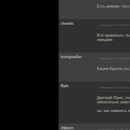
Есть мнение, что 
chaotic
отправлено 15.08.16 
Всё правильно, бы
немцами.
konigsadler
отправлено 15.08.16 
Башни Круппа это,
Byte
отправлено 15.08.16 
Дмитрий Юрич, оч
обязательно зовит
зы: как поменять
Эфиоп
отправлено 15.08.16 