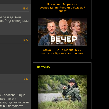
Признание Меркель и
возвращение России в большой
# 4
спорт
вле и тд. был
ись "под западными
# 5
Атака БПЛА на Геленджик и
открытие Ормузского пролива
Картинки
# 6
в Саратове. Одна
ают того ),
акат, где нарисован
ом вы получаете