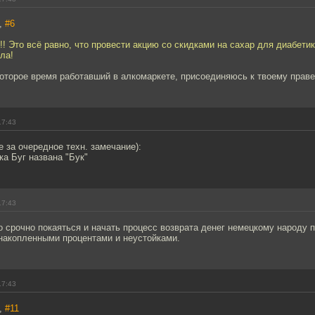
а,
#6
!!! Это всё равно, что провести акцию со скидками на сахар для диабетик
ла!
которое время работавший в алкомаркете, присоединяюсь к твоему праве
17:43
е за очередное техн. замечание):
ка Буг названа "Бук"
17:43
о срочно покаяться и начать процесс возврата денег немецкому народу
 накопленными процентами и неустойками.
17:43
а,
#11