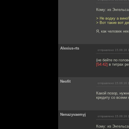
Кому: из Энгельс
> Не водку а вино
> Вот такие вот де
Я, как человек не
Alexius-rts
отправлено 15.08.16 
(не бейте по голов
[54:42]
в титрах ре
Neofit
отправлено 15.08.16 
Какой позор, нужн
кредиту со всеми
Nenazyvaemyj
отправлено 15.08.16 
Кому: из Энгельс