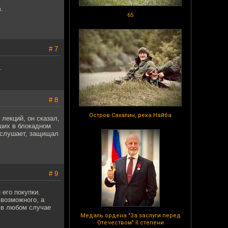
.
65
# 7
.
# 8
Остров Сахалин, река Найба
 лекций, он сказал,
ших в блокадном
а слушает, защищал
# 9
его покупки.
 возможного, а
 в любом случае
Медаль ордена "За заслуги перед
Отечеством" II степени