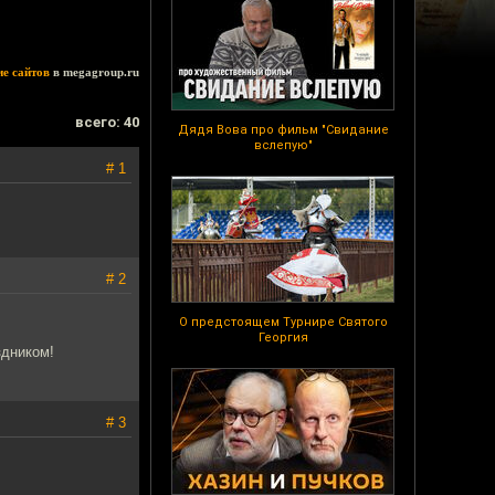
ие сайтов
в megagroup.ru
всего: 40
Дядя Вова про фильм "Свидание
вслепую"
# 1
# 2
О предстоящем Турнире Святого
Георгия
здником!
# 3