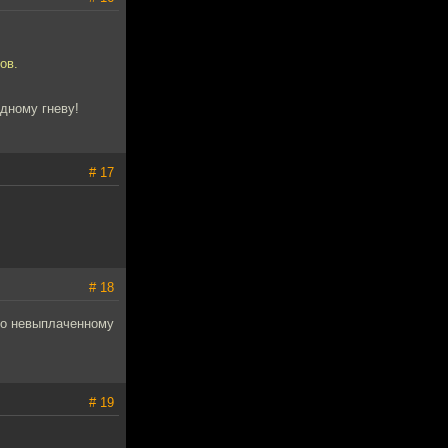
ов.
дному гневу!
# 17
# 18
 по невыплаченному
# 19