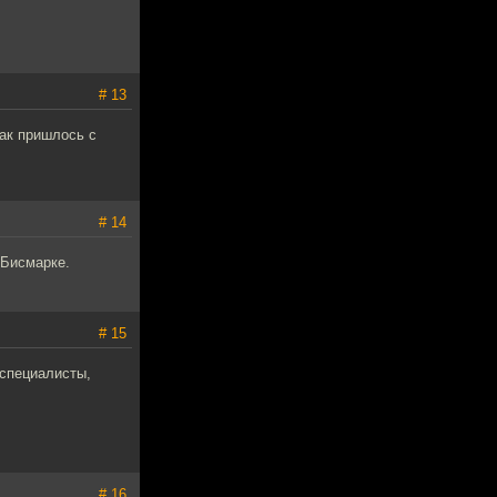
# 13
так пришлось с
# 14
 Бисмарке.
# 15
специалисты,
# 16