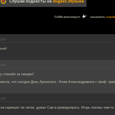
Слушай подкасты на
Яндекс.Музыка
Goblin рекомендует
заказывать
создан
12:02
льно!
12:02
у спасибо за лекцию!
несла, что сегодня День Археолога - Клим Александровича с проф. пра
12:02
на скриншот не читая, думал Сам в разведопросе, Игорь похожь чем-то.