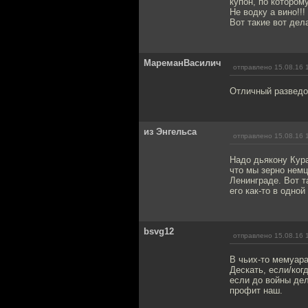
купон, по котором
Не водку а вино!!
Вот такие вот дел
МареманВасилич
отправлено 15.08.16 
Отличный разведо
из Энгельса
отправлено 15.08.16 
Надо дьякону Кура
что мы зерно немц
Ленинграде. Вот т
его как-то в одной
bsvg12
отправлено 15.08.16 
В чьих-то мемуара
Дескать, если/ког
если до войны дел
профит наш.