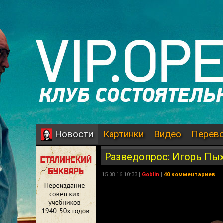
Картинки
Видео
Перев
Новости
Разведопрос: Игорь Пых
15.08.16 10:33 |
Goblin
|
40 комментариев