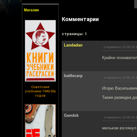
Магазин
Комментарии
cтраницы: 1
Landadan
отправлено 15.08.16 
Крайне познавате
battlecarp
отправлено 15.08.16 
Советские
Игорю Васильевич
учебники 1940-50х
годов
Также разведка до
Gembik
отправлено 15.08.16 
мельком взглянул 