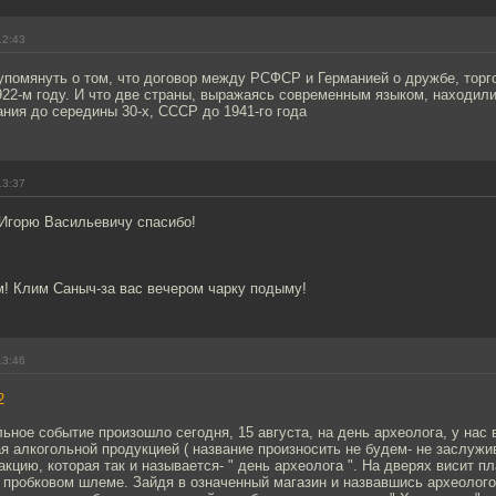
12:43
помянуть о том, что договор между РСФСР и Германией о дружбе, торго
922-м году. И что две страны, выражаясь современным языком, находил
ания до середины 30-х, СССР до 1941-го года
13:37
 Игорю Васильевичу спасибо!
м! Клим Саныч-за вас вечером чарку подыму!
13:46
2
ьное событие произошло сегодня, 15 августа, на день археолога, у нас 
я алкогольной продукцией ( название произносить не будем- не заслужив
акцию, которая так и называется- " день археолога ". На дверях висит пл
в пробковом шлеме. Зайдя в означенный магазин и назвавшись археолог