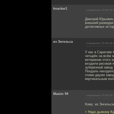
knacker1
отправлено 15.08.16 
Дмитрий Юрьевич,
внешней разведки 
детективных истор
из Энгельса
отправлено 15.08.16 
У нас в Саратове 
четырёх на всём з
ветераном этого з
входили рисовая п
зуборезный завод 
Поодаль находился
этими двумя завод
вертикальным взлё
Maxim 94
отправлено 15.08.16 
Кому: из Энгельс
> Надо дьякону Ку