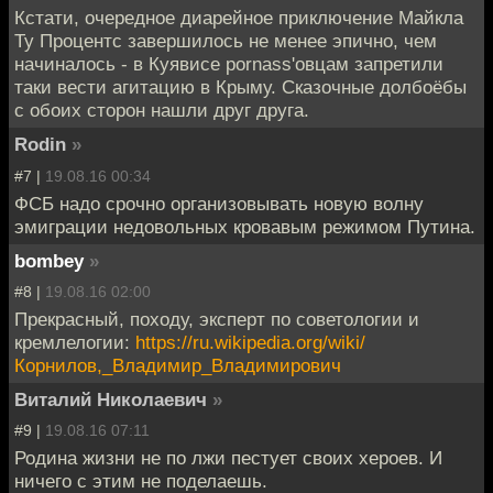
Кстати, очередное диарейное приключение Майкла
Ту Процентс завершилось не менее эпично, чем
начиналось - в Куявисе pornass'овцам запретили
таки вести агитацию в Крыму. Сказочные долбоёбы
с обоих сторон нашли друг друга.
Rodin
»
#7 |
19.08.16 00:34
ФСБ надо срочно организовывать новую волну
эмиграции недовольных кровавым режимом Путина.
bombey
»
#8 |
19.08.16 02:00
Прекрасный, походу, эксперт по советологии и
кремлелогии:
https://ru.wikipedia.org/wiki/
Корнилов,_Владимир_Владимирович
Виталий Николаевич
»
#9 |
19.08.16 07:11
Родина жизни не по лжи пестует своих хероев. И
ничего с этим не поделаешь.