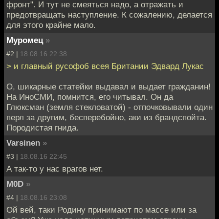
фронт". И тут не смеяться надо, а отражать и
предотвращать наступление. К сожалению, делается
для этого крайне мало.
Муромец
»
#2 |
18.08.16 22:38
> и главный русофоб всея Британии Эдвард Лукас
О, шикарные статейки выдавал и выдает гражданин!
На ИноСМИ, помнится, его читывал. Он да
Глюксман (земля стекловатой) - отпочковывали один
перл за другим, бесперебойно, аки из брандспойта.
Породистая гнида.
Varsinen
»
#3 |
18.08.16 22:45
А так-то у нас врагов нет.
M0D
»
#4 |
18.08.16 23:08
Ой вей, таки Родину принимают по массе или за