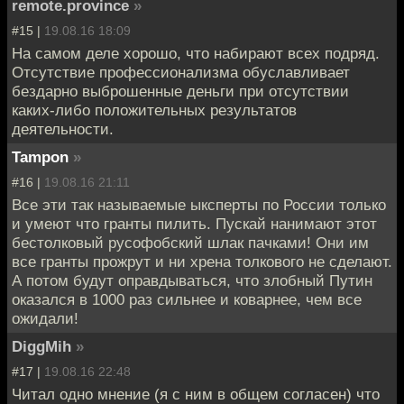
remote.province
»
#15 |
19.08.16 18:09
На самом деле хорошо, что набирают всех подряд.
Отсутствие профессионализма обуславливает
бездарно выброшенные деньги при отсутствии
каких-либо положительных результатов
деятельности.
Tampon
»
#16 |
19.08.16 21:11
Все эти так называемые ыксперты по России только
и умеют что гранты пилить. Пускай нанимают этот
бестолковый русофобский шлак пачками! Они им
все гранты прожрут и ни хрена толкового не сделают.
А потом будут оправдываться, что злобный Путин
оказался в 1000 раз сильнее и коварнее, чем все
ожидали!
DiggMih
»
#17 |
19.08.16 22:48
Читал одно мнение (я с ним в общем согласен) что