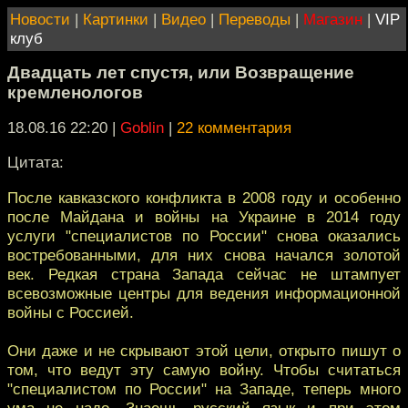
Новости
|
Картинки
|
Видео
|
Переводы
|
Магазин
|
VIP
клуб
Двадцать лет спустя, или Возвращение
кремленологов
18.08.16 22:20
|
Goblin
|
22 комментария
Цитата:
После кавказского конфликта в 2008 году и особенно
после Майдана и войны на Украине в 2014 году
услуги "специалистов по России" снова оказались
востребованными, для них снова начался золотой
век. Редкая страна Запада сейчас не штампует
всевозможные центры для ведения информационной
войны с Россией.
Они даже и не скрывают этой цели, открыто пишут о
том, что ведут эту самую войну. Чтобы считаться
"специалистом по России" на Западе, теперь много
ума не надо. Знаешь русский язык и при этом