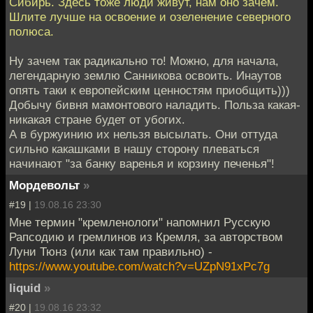
Сибирь. Здесь тоже люди живут, нам оно зачем.
Шлите лучше на освоение и озеленение северного
полюса.
Ну зачем так радикально то! Можно, для начала,
легендарную землю Санникова освоить. Инаутов
опять таки к европейским ценностям приобщить)))
Добычу бивня мамонтового наладить. Польза какая-
никакая стране будет от убогих.
А в буржуинию их нельзя высылать. Они оттуда
сильно какашками в нашу сторону плеваться
начинают "за банку варенья и корзину печенья"!
Мордевольт
»
#19 |
19.08.16 23:30
Мне термин "кремленологи" напомнил Русскую
Рапсодию и гремлинов из Кремля, за авторством
Луни Тюнз (или как там правильно) -
https://www.youtube.com/watch?v=UZpN91xPc7g
liquid
»
#20 |
19.08.16 23:32