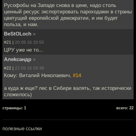
Русофобы на Западе снова в цене, надо столь
ценный ресурс экспортировать пароходами в страны
цветущей европейской демократии, и им будет
польза, и нам.
BeStOLoch
»
#21 |
20.08.16 20:55
ЦРУ уже не то...
Алеkсандр
»
#22 |
22.08.16 09:38
Кому: Виталий Николаевич,
#14
а куда ж еще? лес в Сибири валять, так исторически
сложилось)
cтраницы: 1
всего: 22
полезные ссылки