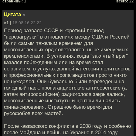
cтраницы: 1
всего: 22
Цитата
»
#1 |
18.08.16 22:22
Период развала СССР и короткий период
"перезагрузки" в отношениях между США и Россией
были самым тяжелым временем для
многочисленных орд советологов, ныне именуемых
кремленологами. В условиях, когда "заклятый враг"
казался побежденным или на время стал
союзником, в услугах данной категории политологов
и профессиональных пропагандистов просто никто
не нуждался. Они буквально были переведены на
голодный паек, пропагандистские антисоветские (а
затем антироссийские) радиоголоса закрывались,
многочисленные институты и центры лишались
финансирования. Страшное было время для
русофобов всех мастей.
После кавказского конфликта в 2008 году и особенно
после Майдана и войны на Украине в 2014 году