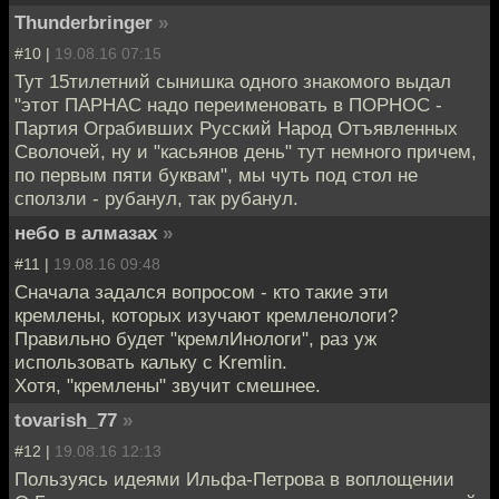
Thunderbringer
»
#10 |
19.08.16 07:15
Тут 15тилетний сынишка одного знакомого выдал
"этот ПАРНАС надо переименовать в ПОРНОС -
Партия Ограбивших Русский Народ Отъявленных
Сволочей, ну и "касьянов день" тут немного причем,
по первым пяти буквам", мы чуть под стол не
сползли - рубанул, так рубанул.
небо в алмазах
»
#11 |
19.08.16 09:48
Сначала задался вопросом - кто такие эти
кремлены, которых изучают кремленологи?
Правильно будет "кремлИнологи", раз уж
использовать кальку с Kremlin.
Хотя, "кремлены" звучит смешнее.
tovarish_77
»
#12 |
19.08.16 12:13
Пользуясь идеями Ильфа-Петрова в воплощении