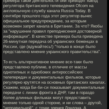
примера такой деятельности они приводят наезд
регулятора британского телевидения Ofcom на
англоязычную службу канала Russia Today. В
сентябре прошлого года этот регулятор вынес
официальное предупреждение, за которым
возможен запрет канала в Британии. За что? Якобы
за "нарушение правил преподнесения достоверной
информации". В качестве примера была приведена
26-минутная передача об украинских беженцах в
России, где (вдумайтесь!) "только в конце было
представлено мнение украинского правительства".
То есть альтернативное мнение все-таки было
представлено публике, в отличие от массы
однотипных и однобоких антироссийских
телепередач и документальных фильмов, которые
регулярно крутятся на основных британских каналах.
Скажем, когда Би-би-си показывает документальные
передачи с линии фронта в ДНР, там в гораздо
более длинных фильмах могут предоставить
мнение только одной стороне, и ни слова – другой,
"неправильной", с точки зрения Лондона. А