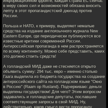
информационном фронте, каждая страна ЕС сейчас
в меру своих сил и возможностей обязана вносить
лепту в этот пропагандистский джихад против
России.
Польша и НАТО, к примеру, выделяют немалые
средства на издание англоязычного журнала New
Eastern Europe, где периодически публикуются все
известные критики современной России.
Антироссийская пропаганда в нем распространяется
по всему континенту. Можно себе представить, каких
это должно стоить средств!
А голландский МИД даже не стесняется открыто
объявить сумму: 294 тыс. евро – именно столько
Гаага выделила из бюджета государства на создание
антироссийского сайта на голландском языке "Окно
в Россию" (Raam op Rusland). Подчеркиваю: деньги
выделены государством! Для чего? Этим вопросом
задавались и голландские депутаты, пославшие
соответствующие запросы в свой МИД. Ну,
действительно, каков смысл вести пропаганду