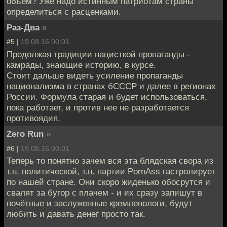
объем? Уже надо истинным патриотам страны
определиться с расценками.
Раз-Два
»
#5 |
19.08.16 00:01
Продолжая традиции нацисткой пропаганды -
камрады, знающие историю, в курсе.
Стоит дальше видеть усиление пропаганды
национализма в странах бСССР и далее в регионах
России. Формула старая и будет использоваться,
пока работает, и против нее не разработается
противоядия.
Zero Run
»
#6 |
19.08.16 00:01
Теперь то понятно зачем вся эта блядская свора из
т.н. политической, т.н. партии PornAss гастролирует
по нашей стране. Они скоро жиденько обосрутся и
свалят за бугор с плачем - и их сразу запишут в
почётные и заслуженные кремленологи, будут
любить и давать денег просто так.