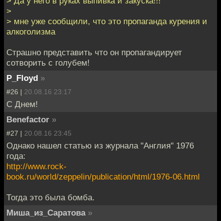
> Да у него в руках выпивка и закуска!!!
>
> мне уже сообщили, что это пропаганда курения и
алкоголизма
Страшно представить что он пропагандирует
сотворить с голубем!
P_Floyd
»
#26 |
20.08.16 23:17
С Днем!
Benefactor
»
#27 |
20.08.16 23:45
Однако нашел статью из журнала "Англия" 1976
года:
http://www.rock-
book.ru/world/zeppelin/publication/html/1976-06.html
Тогда это была бомба.
Миша_из_Саратова
»