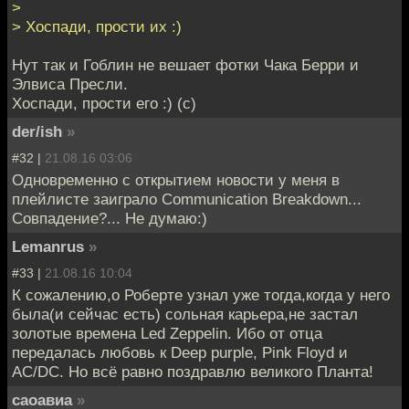
>
> Хоспади, прости их :)
Нут так и Гоблин не вешает фотки Чака Берри и
Элвиса Пресли.
Хоспади, прости его :) (с)
der/ish
»
#32 |
21.08.16 03:06
Одновременно с открытием новости у меня в
плейлисте заиграло Communication Breakdown...
Совпадение?... Не думаю:)
Lemanrus
»
#33 |
21.08.16 10:04
К сожалению,о Роберте узнал уже тогда,когда у него
была(и сейчас есть) сольная карьера,не застал
золотые времена Led Zeppelin. Ибо от отца
передалась любовь к Deep purple, Pink Floyd и
AC/DC. Но всё равно поздравлю великого Планта!
саоавиа
»