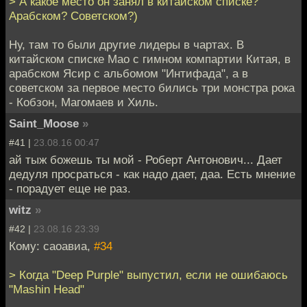
> А какое место он занял в китайском списке?
Арабском? Советском?)
Ну, там то были другие лидеры в чартах. В
китайском списке Мао с гимном компартии Китая, в
арабском Ясир с альбомом "Интифада", а в
советском за первое место бились три монстра рока
- Кобзон, Магомаев и Хиль.
Saint_Moose
»
#41 |
23.08.16 00:47
ай тыж божешь ты мой - Роберт Антонович... Дает
дедуля просраться - как надо дает, даа. Есть мнение
- порадует еще не раз.
witz
»
#42 |
23.08.16 23:39
Кому: саоавиа,
#34
> Когда "Deep Purple" выпустил, если не ошибаюсь
"Mashin Head"