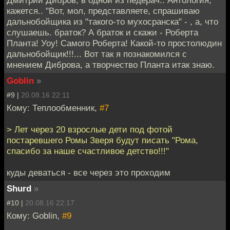
кажется.. "Вот, мол, представляете, спрашиваю
дальнобойщика из "такого-то мухосранска" - , а, что
слушаешь. браток? А браток и скажи - Роберта
Планта! Уоу! Самого Роберта! Какой-то простолюдин
дальнобойщик!!!... Вот так я познакомился с
мнением Диброва, а творчество Планта итак знаю.
Goblin
»
#9 |
20.08.16 22:11
Кому: Теплообменник,
#7
> Лет через 20 взрослые дети под фотой
постаревшего Ромы Зверя будут писать "Рома,
спасибо за наше счастливое детство!!!"
куды деваться - все через это проходим
Shurd
»
#10 |
20.08.16 22:17
Кому: Goblin,
#9