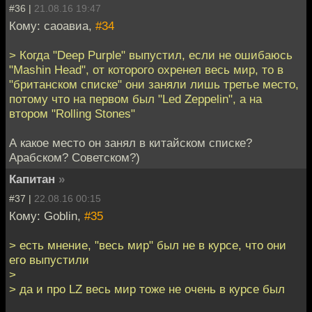
#36 |
21.08.16 19:47
Кому: саоавиа,
#34
> Когда "Deep Purple" выпустил, если не ошибаюсь
"Mashin Head", от которого охренел весь мир, то в
"британском списке" они заняли лишь третье место,
потому что на первом был "Led Zeppelin", а на
втором "Rolling Stones"
А какое место он занял в китайском списке?
Арабском? Советском?)
Капитан
»
#37 |
22.08.16 00:15
Кому: Goblin,
#35
> есть мнение, "весь мир" был не в курсе, что они
его выпустили
>
> да и про LZ весь мир тоже не очень в курсе был