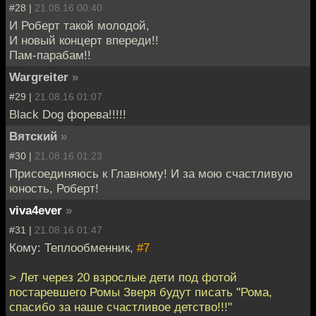
#28 |
21.08.16 00:40
И Роберт такой молодой,
И новый концерт впереди!!
Пам-парабам!!
Wargreiter
»
#29 |
21.08.16 01:07
Black Dog форева!!!!!
Вятский
»
#30 |
21.08.16 01:23
Присоединяюсь к Главному! И за мою счастливую
юность, Роберт!
viva4ever
»
#31 |
21.08.16 01:47
Кому: Теплообменник,
#7
> Лет через 20 взрослые дети под фотой
постаревшего Ромы Зверя будут писать "Рома,
спасибо за наше счастливое детство!!!"