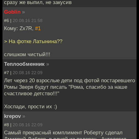
сразу же выпил, не закусив
Goblin
»
#6 |
20.08.16 21:58
Кому: Zx7R,
#1
> На фотке Латынина??
слишком чистый!!!
Теплообменник
»
#7 |
20.08.16 22:09
Лет через 20 взрослые дети под фотой постаревшего
Ромы Зверя будут писать "Рома, спасибо за наше
счастливое детство!!!"
Хоспади, прости их :)
krepov
»
#8 |
20.08.16 22:09
Самый прекрасный комплимент Роберту сделал
Дмитрий Дибров, в одной из педерач.. Антология,