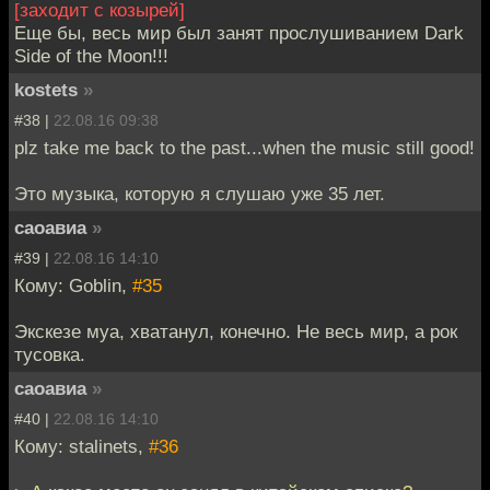
[заходит с козырей]
Еще бы, весь мир был занят прослушиванием Dark
Side of the Moon!!!
kostets
»
#38 |
22.08.16 09:38
plz take me back to the past...when the music still good!
Это музыка, которую я слушаю уже 35 лет.
саоавиа
»
#39 |
22.08.16 14:10
Кому: Goblin,
#35
Экскезе муа, хватанул, конечно. Не весь мир, а рок
тусовка.
саоавиа
»
#40 |
22.08.16 14:10
Кому: stalinets,
#36