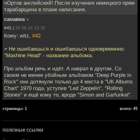
чОртов английский! После изучения немецкого прям
тарабарщина в плане написания.
саоавиа
»
#45 |
25.08.16 23:35
Кому: witz,
#42
> Не ошибаешься и ошибаешься одновременно:
"Mashine Head" - название альбома.
Про альбом речь и идёт. А наврал в другом. Со
своим не менее убойным альбомом "Deep Purple in
Rock" они дотянули только до 4 места в "UK Albums
Chart" 1970 года, уступив "Led Zeppelin", "Rolling
Stones" и ещё кому то, вроде "Simon and Garfunkel".
cтраницы: 1
всего: 45
полезные ссылки