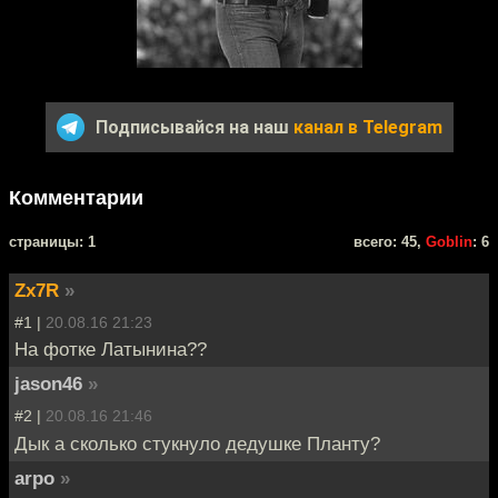
Подписывайся на наш
канал в Telegram
Комментарии
cтраницы: 1
всего: 45,
Goblin
: 6
Zx7R
»
#1 |
20.08.16 21:23
На фотке Латынина??
jason46
»
#2 |
20.08.16 21:46
Дык а сколько стукнуло дедушке Планту?
arpo
»