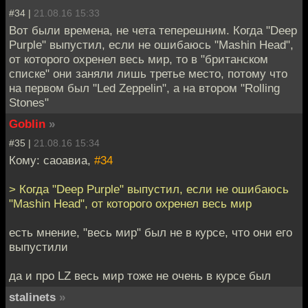
#34 |
21.08.16 15:33
Вот были времена, не чета теперешним. Когда "Deep
Purple" выпустил, если не ошибаюсь "Mashin Head",
от которого охренел весь мир, то в "британском
списке" они заняли лишь третье место, потому что
на первом был "Led Zeppelin", а на втором "Rolling
Stones"
Goblin
»
#35 |
21.08.16 15:34
Кому: саоавиа,
#34
> Когда "Deep Purple" выпустил, если не ошибаюсь
"Mashin Head", от которого охренел весь мир
есть мнение, "весь мир" был не в курсе, что они его
выпустили
да и про LZ весь мир тоже не очень в курсе был
stalinets
»