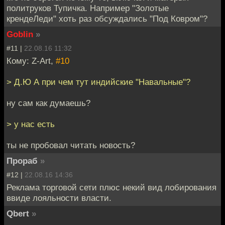
политруков Тупичка. Например "Золотые
крендеЛеди" хоть раз обсуждались "Под Ковром"?
Goblin
»
#11 |
22.08.16 11:32
Кому: Z-Art,
#10
> Д.Ю А при чем тут индийские "Навальные"?
ну сам как думаешь?
> у нас есть
ты не пробовал читать новость?
Прораб
»
#12 |
22.08.16 14:36
Реклама торговой сети плюс некий вид лобирования
ввиде лояльности власти.
Qbert
»