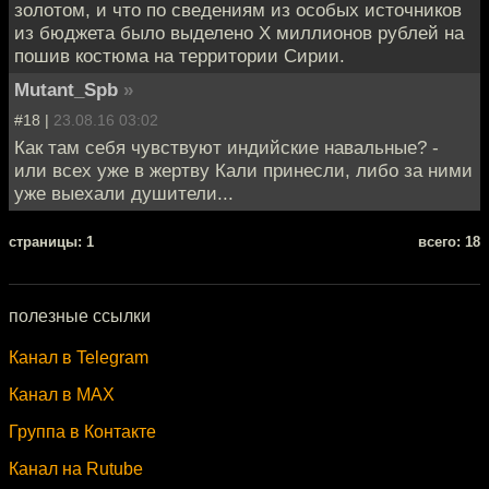
золотом, и что по сведениям из особых источников
из бюджета было выделено Х миллионов рублей на
пошив костюма на территории Сирии.
Mutant_Spb
»
#18 |
23.08.16 03:02
Как там себя чувствуют индийские навальные? -
или всех уже в жертву Кали принесли, либо за ними
уже выехали душители...
cтраницы: 1
всего: 18
полезные ссылки
Канал в Telegram
Канал в MAX
Группа в Контакте
Канал на Rutube