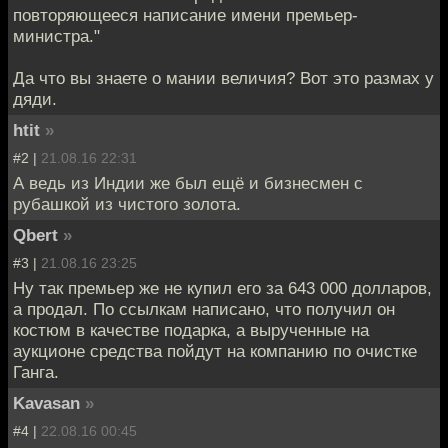
повторяющееся написание имени премьер-
министра."
Да что вы знаете о мании величия? Вот это размах у
дяди.
htit
»
#2 |
21.08.16 22:31
А ведь из Индии же был ещё и бизнесмен с
рубашкой из чистого золота.
Qbert
»
#3 |
21.08.16 23:25
Ну так премьер же не купил его за 643 000 долларов,
а продал. По ссылкам написано, что получил он
костюм в качестве подарка, а вырученные на
аукционе средства пойдут на компанию по очистке
Ганга.
Kavasan
»
#4 |
22.08.16 00:45