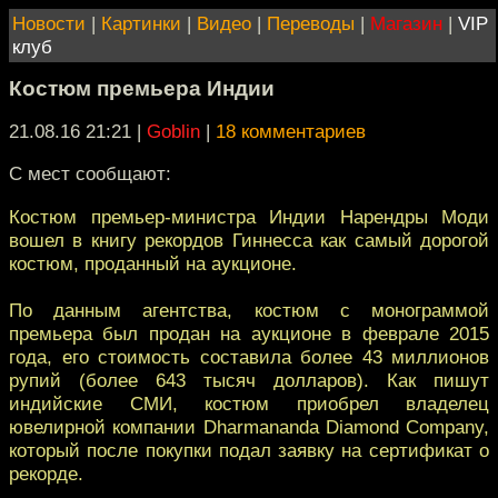
Новости
|
Картинки
|
Видео
|
Переводы
|
Магазин
|
VIP
клуб
Костюм премьера Индии
21.08.16 21:21
|
Goblin
|
18 комментариев
С мест сообщают:
Костюм премьер-министра Индии Нарендры Моди
вошел в книгу рекордов Гиннесса как самый дорогой
костюм, проданный на аукционе.
По данным агентства, костюм с монограммой
премьера был продан на аукционе в феврале 2015
года, его стоимость составила более 43 миллионов
рупий (более 643 тысяч долларов). Как пишут
индийские СМИ, костюм приобрел владелец
ювелирной компании Dharmananda Diamond Company,
который после покупки подал заявку на сертификат о
рекорде.