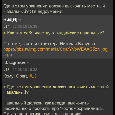
Где в этом уравнении должен выскочить местный
Навальный? Я в недоумении.
Rus[H]
»
#14 |
22.08.16 15:38
> Как там себя чувствуют индийские навальные?
По теме, взято из твиттера Николая Валуева
https://pbs.twimg.com/media/CqarYVoWEAAG5zN.jpg:l
arge
i.bragimov
»
#15 |
22.08.16 19:32
Кому: Qbert,
#13
> Где в этом уравнении должен выскочить местный
Навальный?
Навальный должен, как всегда, выскочить
неожиданно о проорать про "костюмохранилища".
Смысл не в логике, смысл - в выкрике.