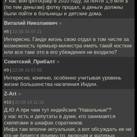
У нас вон фотограф в 2010 году, за почти 1,5 млн $
(по тем деньгам) фотку продал, а деньги должны
были пойти в больницы и детские дома.
Виталий Николаевич
»
#8 |
22.08.16 07:21
Интересно, Ганди жизнь свою отдал в том числе за
возможность премьер-министра иметь такой костюм
или все таки это в его убеждения не входило?
Советский_Прибалт
»
#9 |
22.08.16 07:55
Интересно, конечно, особенно учитывая уровень
жизни большинства населения Индии.
Z-Art
»
#10 |
22.08.16 11:32
Д.Ю А при чем тут индийские "Навальные"?
у нас есть и депутаты в думе, кто занимается
скелетами в шкафах соратников.
Инфа там вполне актуальная, а вот обсуждать ее ни
кто не берется почему-то, включая и матерых