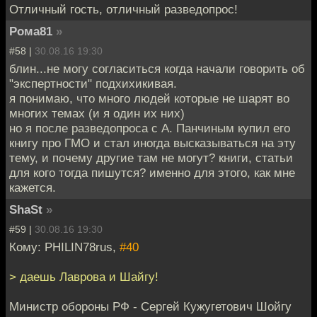
Отличный гость, отличный разведопрос!
Рома81
»
#58 |
30.08.16 19:30
блин...не могу согласиться когда начали говорить об
"экспертности" подхихикивая.
я понимаю, что много людей которые не шарят во
многих темах (и я один их них)
но я после разведопроса с А. Панчиным купил его
книгу про ГМО и стал иногда высказываться на эту
тему, и почему другие там не могут? книги, статьи
для кого тогда пишутся? именно для этого, как мне
кажется.
ShaSt
»
#59 |
30.08.16 19:30
Кому: PHILIN78rus,
#40
> даешь Лаврова и Шайгу!
Министр обороны РФ - Сергей Кужугетович Шойгу