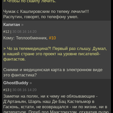
> Чтобы по скайпу лечить.
Чумак с Кашпировским по телеку лечили!!!
Распутин, говорят, по телефону умел.
Капитан
»
#12 |
30.08.16 14:20
Кому: Теплообменник,
#10
> Чо за телемедицина?! Первый раз слышу. Думал,
в нашей стране это проект на уровне писателей-
фантастов.
Снимки и медицинская карта в электронном виде
это фантастика?
GhostBuddy
»
#13 |
30.08.16 14:20
Заметки на полях, ни к чему не обязывающие -
Д’Артаньян, Шарль наш Де Бац Кастельмор в
Гасконь, кстати, не возвращался - ни по жизни, ни в
литературе. Погиб под Маастрихтом, отхватив пулю