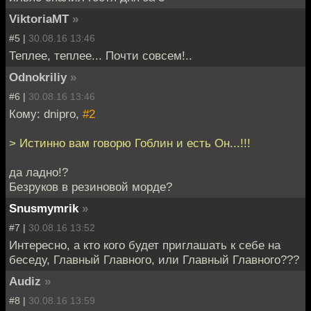
ViktoriaMT
»
#5 |
30.08.16 13:46
Теплее, теплее... Почти совсем!..
Odnokriliy
»
#6 |
30.08.16 13:46
Кому: dnipro,
#2
> Истинно вам говорю Гоблин и есть Он...!!!
да ладно!?
Безруков в резиновой морде?
Snusmymrik
»
#7 |
30.08.16 13:52
Интересно, а кто кого будет приглашать к себе на
беседу, Главный Главного, или Главный Главного???
Audiz
»
#8 |
30.08.16 13:59