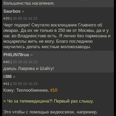
большинства населения.
Saurbox
»
#39 |
30.08.16 16:15
Черт подери! Смутило восклицание Главного об
омарах. Да их не только в 250 км от Москвы, да и у
нас во Владивостоке есть. Я лично без пармезана и
моцареллы жить не могу. Благо последнюю
научились делать местные молокозаводы.
PHILIN78rus
»
#40 |
30.08.16 16:15
даешь Лаврова и Шайгу!
i386
»
#41 |
30.08.16 16:15
Кому: Теплообменник,
#10
> Чо за телемедицина?! Первый раз слышу.
Это чтобы с помощью видеосвязи, например,