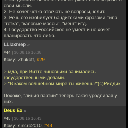
свои мысли.
2. Не хочет четко отвечать не вопросы, юлит.
3. Речь его изобилует бандитскими фразами типа
"тетка", "каловые массы", "мент" итд.
4. Государство Российское не умеет и не хочет
планировать что-либо.
LLlaxmep
»
#44 |
30.08.16 16:38
Кому: Zhukoff,
#29
> мда, при Витте чиновники занимались
государственными делами.
> "В каком волшебном мире ты живешь?"(с)Риддик.
Похоже, "линия партии" теперь такая уродливая у
них.
Deus Ex
»
#45 |
30.08.16 16:43
Кому: sincro2010,
#43