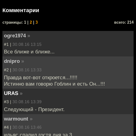
Комментарии
cтраницы: 1 |
2
|
3
всего: 214
ogre1974
»
#1 |
30.08.16 13:15
Все ближе и ближе...
dnipro
»
#2 |
30.08.16 13:33
Правда вот-вот откроется...!!!!!
Истинно вам говорю Гоблин и есть Он...!!!
URAS
»
#3 |
30.08.16 13:39
Следующий - Президент.
warmount
»
#4 |
30.08.16 13:46
ильяс спалил гостя дня за 3