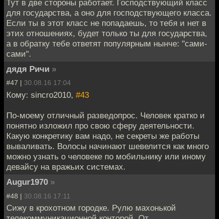
Тут в две стороны работает. Господствующий класс
для государства, а оно для господствующего класса.
Если ты в этот класс не попадаешь, то тебя и нет в
этих отношениях, будет только ты для государства,
а в обратку тебе ответят популярным нынче: "сами-
сами".
дядя Ричи
»
#47 |
30.08.16 17:04
Кому: sincro2010,
#43
По-моему отличный разведопрос. Человек кратко и
понятно изложил про свою сферу деятельности.
Какую конкретику вам надо, не секреты же работы
вываливать. Волосы начинают шевелится как много
можно узнать о человеке по мобильнику или иному
девайсу на вражьих системах.
Augur1970
»
#48 |
30.08.16 17:11
Сижу в крохотном городке. Рулю махонькой
телекоммуникационной конторой. От