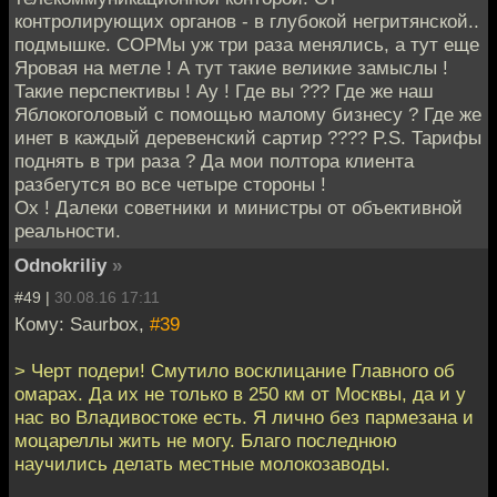
контролирующих органов - в глубокой негритянской..
подмышке. СОРМы уж три раза менялись, а тут еще
Яровая на метле ! А тут такие великие замыслы !
Такие перспективы ! Ау ! Где вы ??? Где же наш
Яблокоголовый с помощью малому бизнесу ? Где же
инет в каждый деревенский сартир ???? P.S. Тарифы
поднять в три раза ? Да мои полтора клиента
разбегутся во все четыре стороны !
Ох ! Далеки советники и министры от объективной
реальности.
Odnokriliy
»
#49 |
30.08.16 17:11
Кому: Saurbox,
#39
> Черт подери! Смутило восклицание Главного об
омарах. Да их не только в 250 км от Москвы, да и у
нас во Владивостоке есть. Я лично без пармезана и
моцареллы жить не могу. Благо последнюю
научились делать местные молокозаводы.