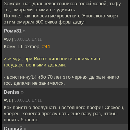
Земляк, нас дальневосточников голой жопой, тьфу
ты, омарами этими не удивить.
По мне, так полосатые креветки с Японского моря
этим омарам 500 очков форы дадут
Рома81
»
#50 |
30.08.16 17:11
Кому: LLlaxmep,
#44
> > мда, при Витте чиновники занимались
государственными делами.
- воистиннуЪ! ибо 70 лет это черная дыра и никто
гос. делами не занимался.
Deniss
»
#51 |
30.08.16 17:11
Как приятно послушать настоящего профи! Спокоен,
уверен, хочется прослушать еще пару раз, чтобы
понять больше.
Старый
»