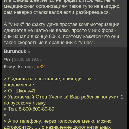
медецинским организациям такое тупо не выгодно,
сам наверно сталкивался если разбираешься.
А "у них" по факту даже простая компьютеризация
двигается не шатко не валко, просто у них фора -
они начали в конце 80ых, поэтому кажется что они
такие скоростные в сравнении с "у нас".
Burunduk
»
#69 |
30.08.16 19:55
Кому: kernigz,
#32
> Сидишь на совещание, приходит смс-
уведомление.
> От Школа#1
> Уважаемый Отец Ученика! Ваш ребенок получил 2
по русскому языку.
> Тел. 8-800-800-80-80
>
> А по телефону, через голосовое меню, можно
договорится, ..., о назначение дополнительных