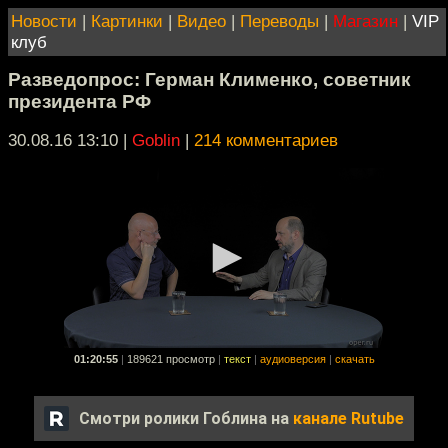
Новости
|
Картинки
|
Видео
|
Переводы
|
Магазин
|
VIP
клуб
Разведопрос: Герман Клименко, советник
президента РФ
30.08.16 13:10
|
Goblin
|
214 комментариев
01:20:55
|
189621 просмотр
|
текст
|
аудиоверсия
|
скачать
Смотри ролики Гоблина на
канале Rutube