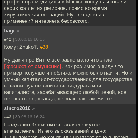
профессора медицины в Москве консультировали
своих коллег из регионов, прямо во время
хирургических операций. Ну, это одно из
применений интернета бесовского.
bagr
»
#42 |
30.08.16 16:15
Кому: Zhukoff,
#38
Ну дак я про Витте все равно мало что знаю
[краснеет от смущения]
. Как раз имел в виду что
пример получше и поближе можно было найти. Но и
умный капиталист-государственник для государства
в целом лучше капиталиста-дурака или
капиталиста, зарабатывающего любой ценой, все
же, опять же, правда, не знаю как там Витте.
sincro2010
»
#43 |
30.08.16 16:24
Гражданин Клименко оставляет смутное
впечатление. Из его высказываний видно:
1. Он демагог. Не хочет или не умеет ясно выразить