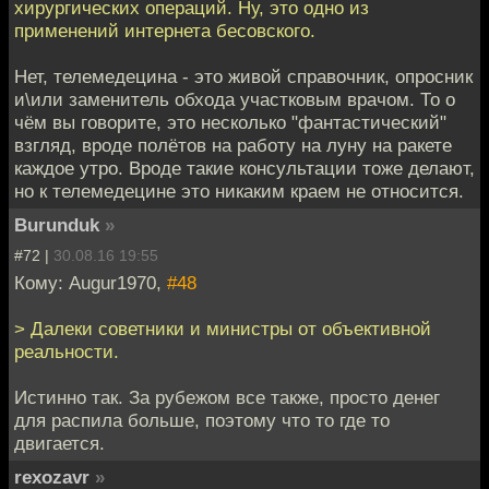
хирургических операций. Ну, это одно из
применений интернета бесовского.
Нет, телемедецина - это живой справочник, опросник
и\или заменитель обхода участковым врачом. То о
чём вы говорите, это несколько "фантастический"
взгляд, вроде полётов на работу на луну на ракете
каждое утро. Вроде такие консультации тоже делают,
но к телемедецине это никаким краем не относится.
Burunduk
»
#72 |
30.08.16 19:55
Кому: Augur1970,
#48
> Далеки советники и министры от объективной
реальности.
Истинно так. За рубежом все также, просто денег
для распила больше, поэтому что то где то
двигается.
rexozavr
»