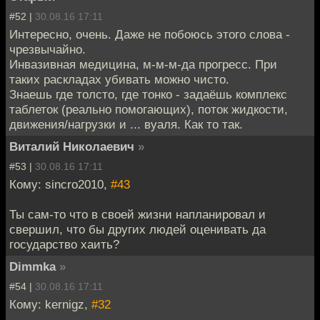
#52 |
30.08.16 17:11
Интересно, очень. Даже не побоюсь этого слова -
чрезвычайно.
Инвазивная медицина, м-м-м-да прогресс. При
таких раскладах убивать можно чисто.
Знаешь где толсто, где тонко - задаёшь комплекс
таблеток (реально помогающих), поток жидкости,
движения/нагрузки и ... вуаля. Как то так.
Виталий Николаевич
»
#53 |
30.08.16 17:11
Кому: sincro2010,
#43
Ты сам-то что в своей жизни напланировал и
свершил, что бы других людей оценивать да
государство хаить?
Dimmka
»
#54 |
30.08.16 17:11
Кому: kernigz,
#32