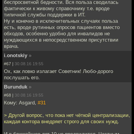
беспросветной бедности. Вся польза сводилась
фактически к живому справочнику т.е. вроде
типичной службы поддержки в ИТ.
Ну и конечно в исключительных случаях польза
есть, вроде рутинных опросов пациентов вместо
обходов, особенно удобно для инвалидов не
нуждающихся в непосредственном присутствии
врача.
i.onotskiy
»
#67 |
30.08.16 19:55
Ох, как ловко излагает Советник! Любо-дорого
послушать его.
Burunduk
»
#68 |
30.08.16 19:55
Кому: Asgard,
#31
> Другой вопрос, что пока нет чёткой централизации,
каждая контора внедряет строго для своих нужд.
И в ближайшее лет 10 не предвидится. Частным