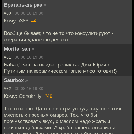
Вратарь-дырка
»
#60 |
30.08.16 19:30
Кому: i386,
#41
Вообще бывает, что не то что консультируют -
операции удаленно делают.
Morita_san
»
#61 |
30.08.16 19:30
Бабац! Завтра выйдет ролик как Дим Юрич с
Путиным на керамическом гриле мясо готовят!)
Saurbox
»
#62 |
30.08.16 19:30
Кому: Odnokriliy,
#49
Тот-то и оно. Да тот же стригун куда вкуснее этих
мясистых пресных омаров. Тех, что бы
прочувствовать вкус, с маслом надо жрать и
прочими добавками. А краба нашего отварил и
просто пища богов, под пиво или белое сухое.