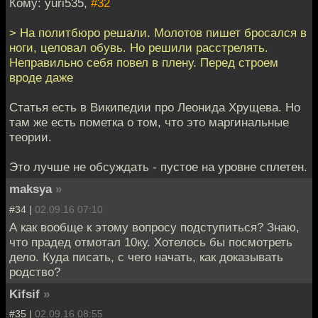
Кому: yuri535,
#32
> На политбюро решали. Молотов пишет бросался в
ноги, целовал обувь. Но решили расстрелять.
Неправильно себя повел в плену. Перед строем
вроде даже
Статья есть в Википедии про Леонида Хрущева. Но
там же есть пометка о том, что это маргинальные
теории.
Это лучше не обсуждать - пустое на уровне сплетен.
maksya
»
#34 |
02.09.16 07:10
А как вообще к этому вопросу подступиться? Знаю,
что прадед отмотал 10ку. Хотелось бы посмотреть
дело. Куда писать, с чего начать, как доказывать
родство?
Kifsif
»
#35 |
02.09.16 08:55