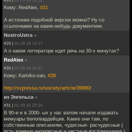
#28 |
01.09.16 12:32
Кому: RedAlex,
#21
А источник подобной версии можно? Ну со
ссылочками на какие-нибудь документики.
NostroUstra
»
#29 |
01.09.16 15:17
А о каком литераторе идет речь на 30-х минутах?
RedAlex
»
#30 |
01.09.16 15:47
Кому: Kamiko-san,
#28
http://svpressa.ru/society/article/39980/
из Энгельса
»
#31 |
01.09.16 20:16
В 90-е и в 2000- ых у нас валом начали издавать
мемуары белогвардейцев. Какие они там, по
собственным описаниям, чудесные- расчудесные (
есть конечно интересные и честные воспоминания ).