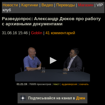
Новости
|
Картинки
|
Видео
|
Переводы
|
Магазин
|
VIP
клуб
Разведопрос: Александр Дюков про работу
с архивными документами
31.08.16 15:46
|
Goblin
|
41 комментарий
01:21:19
|
76689 просмотров
|
текст
|
аудиоверсия
|
скачать
Подписывайся на канал в
Дзен