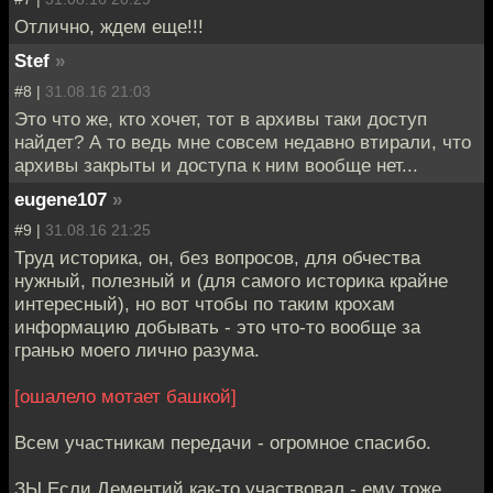
Отлично, ждем еще!!!
Stef
»
#8 |
31.08.16 21:03
Это что же, кто хочет, тот в архивы таки доступ
найдет? А то ведь мне совсем недавно втирали, что
архивы закрыты и доступа к ним вообще нет...
eugene107
»
#9 |
31.08.16 21:25
Труд историка, он, без вопросов, для обчества
нужный, полезный и (для самого историка крайне
интересный), но вот чтобы по таким крохам
информацию добывать - это что-то вообще за
гранью моего лично разума.
[ошалело мотает башкой]
Всем участникам передачи - огромное спасибо.
ЗЫ Если Дементий как-то участвовал - ему тоже