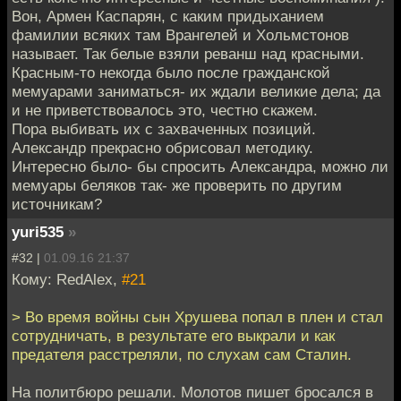
Вон, Армен Каспарян, с каким придыханием
фамилии всяких там Врангелей и Хольмстонов
называет. Так белые взяли реванш над красными.
Красным-то некогда было после гражданской
мемуарами заниматься- их ждали великие дела; да
и не приветствовалось это, честно скажем.
Пора выбивать их с захваченных позиций.
Александр прекрасно обрисовал методику.
Интересно было- бы спросить Александра, можно ли
мемуары беляков так- же проверить по другим
источникам?
yuri535
»
#32 |
01.09.16 21:37
Кому: RedAlex,
#21
> Во время войны сын Хрушева попал в плен и стал
сотрудничать, в результате его выкрали и как
предателя расстреляли, по слухам сам Сталин.
На политбюро решали. Молотов пишет бросался в