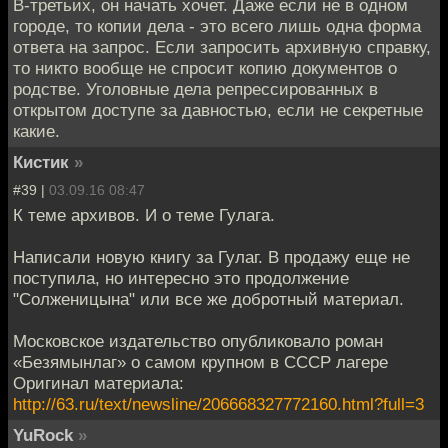
В-третьих, он начать хочет. Даже если не в одном
городе, то копии дела - это всего лишь одна форма
ответа на запрос. Если запросить архивную справку,
то никто вообще не спросит копию документов о
родстве. Уголовные дела репрессированных в
открытом доступе за давностью, если не секретные
какие.
Кистик
»
#39 |
03.09.16 08:47
К теме архивов. И о теме Гулага.
Написали новую книгу за Гулаг. В продажу еще не
поступила, но интересно это продолжение
"Солженицына" или все же добротный материал.
Московское издательство опубликовало роман
«Безямынлаг» о самом крупном в СССР лагере
Оригинал материала:
http://63.ru/text/newsline/206668327772160.html?full=3
YuRock
»