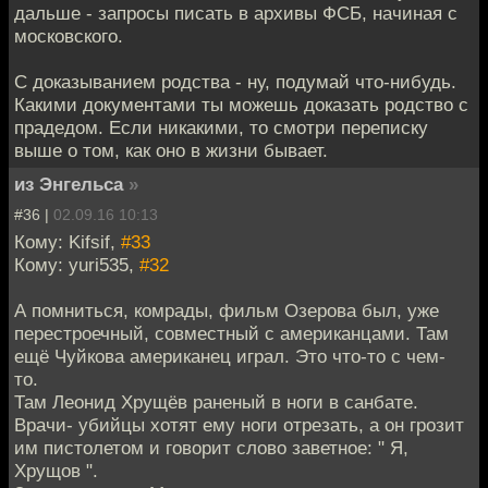
дальше - запросы писать в архивы ФСБ, начиная с
московского.
С доказыванием родства - ну, подумай что-нибудь.
Какими документами ты можешь доказать родство с
прадедом. Если никакими, то смотри переписку
выше о том, как оно в жизни бывает.
из Энгельса
»
#36 |
02.09.16 10:13
Кому: Kifsif,
#33
Кому: yuri535,
#32
А помниться, комрады, фильм Озерова был, уже
перестроечный, совместный с американцами. Там
ещё Чуйкова американец играл. Это что-то с чем-
то.
Там Леонид Хрущёв раненый в ноги в санбате.
Врачи- убийцы хотят ему ноги отрезать, а он грозит
им пистолетом и говорит слово заветное: " Я,
Хрущов ".