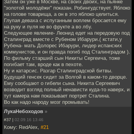
Затем он уже в Москве, на своих двоих, на пьянке
"золотой молодёжи" показан. Робингудствует. Яблоко
на голове товарища, а он в это яблоко целиться.
Глупая деваха с испуганным воплем бросается ему
на руку и пуля не во фрукте а во лбу.
Следующее явление- Леонид едет на передовую под
Сталинград вместе с Рубеном Ибарури.( кстати,у
Рубена- мать Долорес Ибарури, лидер испанских
коммунистов, и он правда погиб под Сталинградом ).
По фильму старший сын Никиты Сергеича, тоже
погибает там, вроде как в пехоте.
Ну и катарсис. Разгар Сталинградской битвы.
Будущий генсек сидит за Волгой в каком-то дворце.
Ему сообщают о гибели сына. Никита Сергеевич
возводит взгляд полный ненависти куда-то наверх, и
тут камера нам показывает портрет Сталина.
Во как надо народу мозг промывать!
ЛукаНебоходов
»
#37 |
02.09.16 13:46
Кому: RedAlex,
#21