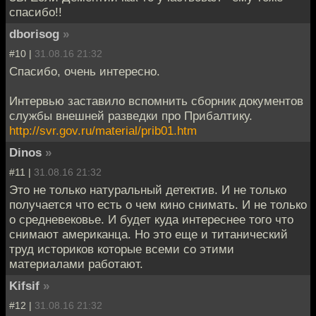
спасибо!!
dborisog
»
#10 |
31.08.16 21:32
Спасибо, очень интересно.
Интервью заставило вспомнить сборник документов
службы внешней разведки про Прибалтику.
http://svr.gov.ru/material/prib01.htm
Dinos
»
#11 |
31.08.16 21:32
Это не только натуральный детектив. И не только
получается что есть о чем кино снимать. И не только
о средневековье. И будет куда интереснее того что
снимают американца. Но это еще и титанический
труд историков которые всеми со этими
материалами работают.
Kifsif
»
#12 |
31.08.16 21:32