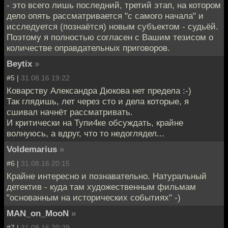
- это всего лишь последний, третий этап, на котором
дело опять рассматривается "с самого начала" и
исследуется (познаётся) новым субъектом - судьёй.
Поэтому я полностью согласен с Вашим тезисом о
количестве оправдательных приговоров.
Beytix
»
#5 |
31.08.16 19:22
Коварству Александра Дюкова нет предела :-)
Так глядишь, лет через сто и дела которые, я
сшивал начнёт рассматривать.
И критически на Тупи4ке обсуждать, крайне
волнуюсь, а вдруг, что то недоглядел...
Voldemarius
»
#6 |
31.08.16 20:15
Крайне интересно и познавательно. Натуральный
детектив - куда там художественным фильмам
"основанным на исторических событиях" -)
MAN_on_MooN
»
#7 |
31.08.16 20:29