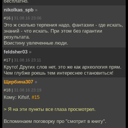
бесплатно.
nikolkas_spb
»
#16 |
31.08.16 23:06
Это ж сколько терпения надо, фантазии - где искать,
знаний - что искать. При этом без гарантии
результата.
Воистину увлеченные люди.
feldsher03
»
#17 |
31.08.16 23:11
Круто! Других слов нет, это же как археология прям.
Чем глубже роешь тем интереснее становиться!
Щербина307
»
#18 |
31.08.16 23:19
Кому: Kifsif,
#15
> Я на эти пункты все глаза просмотрел.
Вспоминаем поговорку про "смотрит в книгу".