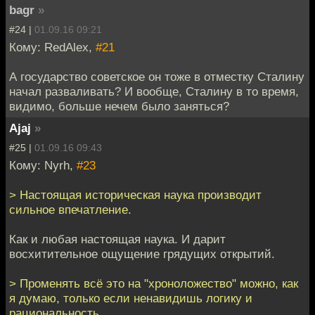
bagr
»
#24 |
01.09.16 09:21
Кому: RedAlex,
#21
А государство советское он тоже в отместку Сталину
начал разваливать? И вообще, Сталину в то время,
видимо, больше нечем было заняться?
Ajaj
»
#25 |
01.09.16 09:43
Кому: Nyrh,
#23
> Настоящая историческая наука производит
сильное впечатление.
Как и любая настоящая наука. И дарит
восхитительное ощущение грядущих открытий.
> Променять всё это на "хроноложество" можно, как
я думаю, только если ненавидишь логику и
рациональность.