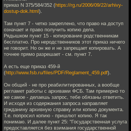
приказ N 375/584/352 (
https://rg.ru/2006/09/22/arhivy-
dostup-dok.html
).
Там пункт 7 - четко закреплено, что право на доступ
означает и право получить копию дела.
Рядышком пункт 15 - копирование родственникам
бесплатно. Про неродственников этот приказ ничего
не говорит. Но он же и не запрещает копировать. А
точнее прямо разрешает - см. пункт 7.
А есть еще приказ 459-й
(
http://www.fsb.ru/files/PDF/Reglament_459.pdf
).
Он общий - не про реабилитированных, а вообще
регламет работы с архивами ФСБ. Там примерно то
же самое - делаешь запрос, тебе обязаны ответить.
И исходя из содержания запроса направляет
гржданину архивную справку или копию документа.
Т.е. попросил копию - пришлют копию. Я так
понимаю. И далее пункт 25: "Государственная услуга
предоставляется без взимания государственной