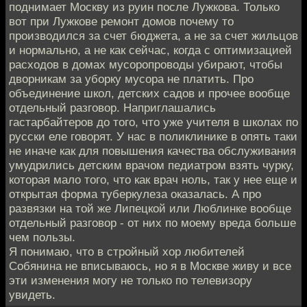
поднимает Москву из руин после Лужкова. Только
вот при Лужкове ремонт домов почему то
производился за счет бюджета, а не за счет жильцов
и нормально, а не как сейчас, когда с оптимизацией
расходов в домах мусоропроводы убирают, чтобы
дворникам за уборку мусора не платить. Про
объединение школ, детских садов и прочее вообще
отдельный разговор. Наприглашались
гастарбайтеров до того, что уже учителя в школах по
русски еле говорят. У нас в поликлинике в опять таки
не иначе как для повышения качества обслуживания
умудрились детским врачом педиатром взять чурку,
которая мало того, что как врач ноль, так у нее еще и
открытая форма туберкулеза оказалась. А про
развязки на той же Липецкой или Люблинке вообще
отдельный разговор - от них по моему вреда больше
чем пользы.
Я понимаю, что в стройный хор любителей
Собянина не вписываюсь, но я в Москве живу и все
эти изменения могу не только по телевизору
увидеть.