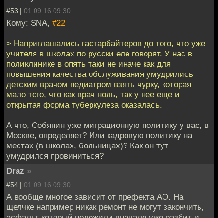
#53 |
01.09.16 09:30
Кому: SNA,
#22
> Наприглашались гастарбайтеров до того, что уже
учителя в школах по русски еле говорят. У нас в
поликлинике в опять таки не иначе как для
повышения качества обслуживания умудрились
детским врачом педиатром взять чурку, которая
мало того, что как врач ноль, так у нее еще и
открытая форма туберкулеза оказалась.
А что, Собянин уже миграционную политику у вас, в
Москве, определяет? Или кадровую политику на
местах (в школах, больницах)? Как он тут
умудрился провиниться?
Draz
»
#54 |
01.09.16 09:30
А вообще многое зависит от префекта АО. На
щелчке например никак ремонт не могут закончить,
асфальт который положили вначале уже разбит и