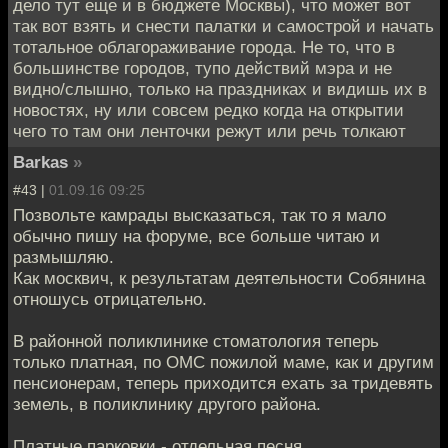
дело тут еще и в бюджете Москвы), что может вот
так вот взять и снести палатки и самострой и начать
тотальное облагораживание города. Не то, что в
большинстве городов, тупо действий мэра и не
видно/слышно, только на праздниках и видишь их в
новостях, ну или совсем редко когда на открытии
чего то там они ленточки режут или речь толкают
Barkas
»
#43 |
01.09.16 09:25
Позвольте камрады высказаться, так то я мало
обычно пишу на форуме, все больше читаю и
размышляю.
Как москвич, к результатам деятельности Собянина
отношусь отрицательно.
В районной поликлинике стоматология теперь
только платная, по ОМС пожилой маме, как и другим
пенсионерам, теперь приходится ехать за тридевять
земель, в поликлинику другого района.
Платные парковки - отдельная песня.