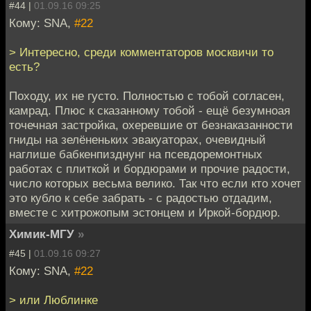
#44 |
01.09.16 09:25
Кому: SNA,
#22
> Интересно, среди комментаторов москвичи то
есть?
Походу, их не густо. Полностью с тобой согласен,
камрад. Плюс к сказанному тобой - ещё безумноая
точечная застройка, охеревшие от безнаказанности
гниды на зелёненьких эвакуаторах, очевидный
наглише бабкенпизднунг на псевдоремонтных
работах с плиткой и бордюрами и прочие радости,
число которых весьма велико. Так что если кто хочет
это кубло к себе забрать - с радостью отдадим,
вместе с хитрожопым эстонцем и Иркой-бордюр.
Химик-МГУ
»
#45 |
01.09.16 09:27
Кому: SNA,
#22
> или Люблинке