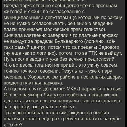
Всегда торжественно сообщается что по просьбам
жителей и якобы по согласованию с
муниципальными депутатами (с которыми по закону
не не нужно согласовывать, решение о введении
платы принимает московское правительство).
Сначала клятвенно заверяли что платные парковки
не выйдут за пределы Бульварного (логично, всё-
таки самый центр), потом что за пределы Садового
(ну еще как то логично), потом что за ТТК не выйдут.
Ну а после вводили уже без всяких предисловий.
Что во дворы платная не придёт, это уж ну совсем
точнее точного говорили. Результат - уже с пару
месяцев в Хорошевском районе в нескольких дворах
введена платная парковка.
А в целом, почти до самого МКАД парковки платные.
Осенью заммэра Ликсутов пообещал продолжение,
дескать жители совсем замучали, так хотят платить
за парковку, аж кушать не могут.
Транспортный налог платим, акцизы на бензин
платим, сколько еще раз требуется платить за одно
и то же?