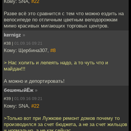
Кому: SNA,
#22
Разве всё это сравнится с тем что можно ездить на
велосипеде по отличным цветным велодорожкам
мимо красивых мигающих торговых центров.
kernigz
»
#38 |
01.09.16 09:21
Кому: Щербина307,
#8
> Нас холить и лелеять надо, а то чуть что и
майдан!!!
А можно и депортировать!
бешеныйЁж
»
#39 |
01.09.16 09:21
Кому: SNA,
#22
>Только вот при Лужкове ремонт домов почему то
производился за счет бюджета, а не за счет жильцов
и нормально, а не как сейчас