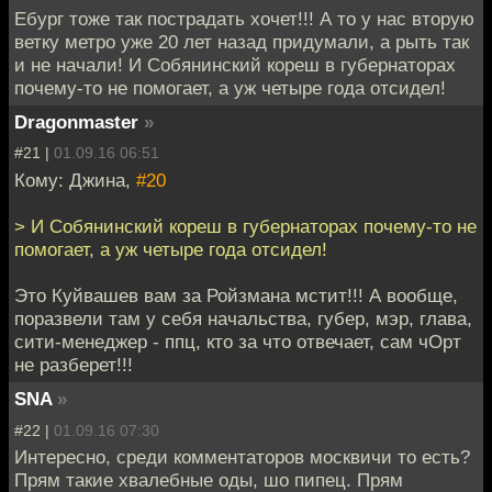
Ебург тоже так пострадать хочет!!! А то у нас вторую
ветку метро уже 20 лет назад придумали, а рыть так
и не начали! И Собянинский кореш в губернаторах
почему-то не помогает, а уж четыре года отсидел!
Dragonmaster
»
#21 |
01.09.16 06:51
Кому: Джина,
#20
> И Собянинский кореш в губернаторах почему-то не
помогает, а уж четыре года отсидел!
Это Куйвашев вам за Ройзмана мстит!!! А вообще,
поразвели там у себя начальства, губер, мэр, глава,
сити-менеджер - ппц, кто за что отвечает, сам чОрт
не разберет!!!
SNA
»
#22 |
01.09.16 07:30
Интересно, среди комментаторов москвичи то есть?
Прям такие хвалебные оды, шо пипец. Прям