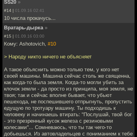
SS20
»
#14 |
01.09.16 02:41
10 числа прокачусь...
Вратарь-дырка
»
#15 |
01.09.16 03:00
Кому: Ashotovich,
#10
> Народу никто ничего не объясняет
А такое объяснить можно только тем, у кого нет
своей машины. Машина сейчас столь же священна,
как когда-то была земля. Когда-то могли убить за
клочок земли - да просто из принципа, моя земля, не
твоя; так и сейчас вполне бывает, что убьют
пешехода, не поспешившего отпрыгнуть, пропустить
едущую по тротуару машину. Ты подходишь к
человеку и начинаешь втирать: "Послушай, твой бог
- это презренный кусок железа с резиновыми
колесами"... Сомневаюсь, что ты так чего-то
добьешься. Из автовладельцев с пониманием к тебе