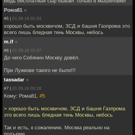
Ведь бесплатный сыр бывает только в мышеловке!
Рома81
»
#5 |
01.09.16 01:04
хорошо быть москвичом, ЗСД и башня Газпрома это
всего лишь бледная тень Москвы, небось
m.if
»
#6 |
01.09.16 01:07
До чего Собянин Москву довёл.
При Лужкове такого не было!!!
tassadar
»
#7 |
01.09.16 01:18
Кому: Рома81,
#5
> хорошо быть москвичом, ЗСД и башня Газпрома
это всего лишь бледная тень Москвы, небось
Так и есть, к сожалению. Москва реально на
подъеме.