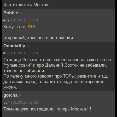
Хватит катать Москву!
Bobbie
»
#32 |
01.09.16 09:18
Кому: krez,
#18
отправляй, трясюся в нетерпении
Odnokriliy
»
#33 |
01.09.16 09:18
Столица России это несомненно очень важно, но вот
"тупые совки" и про Дальний Восток не забывали,
точнее не забивали.
По телеку много говорят про ТОРы, развитие и т.д.
да только народ то валит отсюда не от хорошей
жизни.
gotcha
»
#34 |
01.09.16 09:19
Тюмень уже пострадала, теперь Москва !!!