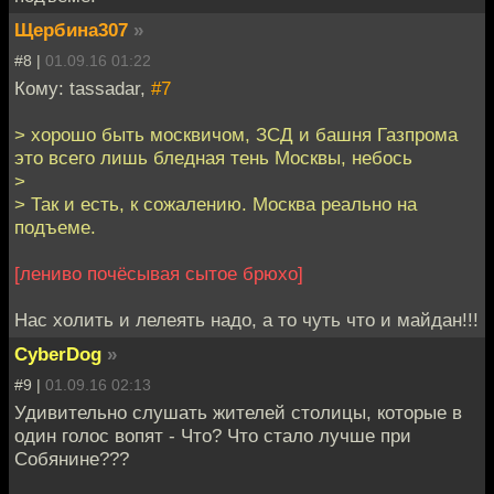
Щербина307
»
#8 |
01.09.16 01:22
Кому: tassadar,
#7
> хорошо быть москвичом, ЗСД и башня Газпрома
это всего лишь бледная тень Москвы, небось
>
> Так и есть, к сожалению. Москва реально на
подъеме.
[лениво почёсывая сытое брюхо]
Нас холить и лелеять надо, а то чуть что и майдан!!!
CyberDog
»
#9 |
01.09.16 02:13
Удивительно слушать жителей столицы, которые в
один голос вопят - Что? Что стало лучше при
Собянине???