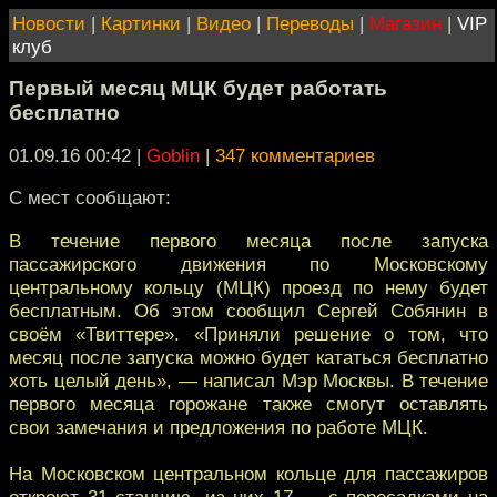
Новости
|
Картинки
|
Видео
|
Переводы
|
Магазин
|
VIP
клуб
Первый месяц МЦК будет работать
бесплатно
01.09.16 00:42
|
Goblin
|
347 комментариев
С мест сообщают:
В течение первого месяца после запуска
пассажирского движения по Московскому
центральному кольцу (МЦК) проезд по нему будет
бесплатным. Об этом сообщил Сергей Собянин в
своём «Твиттере». «Приняли решение о том, что
месяц после запуска можно будет кататься бесплатно
хоть целый день», — написал Мэр Москвы. В течение
первого месяца горожане также смогут оставлять
свои замечания и предложения по работе МЦК.
На Московском центральном кольце для пассажиров
откроют 31 станцию, из них 17 — с пересадками на