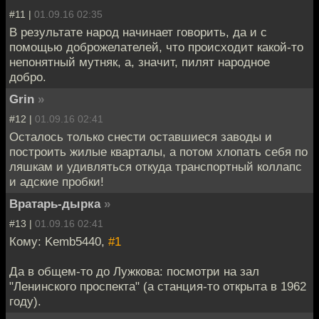
#11 |
01.09.16 02:35
В результате народ начинает говорить, да и с
помощью доброжелателей, что происходит какой-то
непонятный мутняк, а, значит, пилят народное
добро.
Grin
»
#12 |
01.09.16 02:41
Осталось только снести оставшиеся заводы и
построить жилые кварталы, а потом хлопать себя по
ляшкам и удивляться откуда транспортный коллапс
и адские пробки!
Вратарь-дырка
»
#13 |
01.09.16 02:41
Кому: Kemb5440,
#1
Да в общем-то до Лужкова: посмотри на зал
"Ленинского проспекта" (а станция-то открыта в 1962
году).