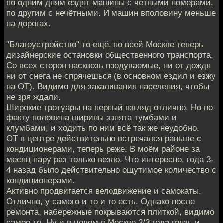
по одним дням ездят машины с чётными номерами,
по другим с нечётными. И машин вполовину меньше
на дорогах.
"Благоустройство" то ещё, по всей Москве теперь
дизайнерские остановки общественного транспорта.
Со всех сторон насквозь продуваемые, ни от дождя
ни от снега не спрячешься (в основном ездил и езжу
на ОТ). Видимо для закаливания населения, чтобы
не зря ждали.
Широкие тротуары на первый взгляд отлично. Но по
факту половина ширины занята тумбами и
клумбами, и ходить по ним всё так же неудобно.
ОТ в центре действительно встречался раньше с
кондиционерами, теперь реже. В моём районе за
месяц пару раз только везло. Что интересно, года 3-
4 назад было действительно ощутимое количество с
кондиционерами.
Активно продвигается велодвижение и самокаты.
Отлично, у самого и то и то есть. Однако после
ремонта, набережные покрываются плиткой, видимо
самое то. Ну и в целом в Москве 2/3 года грязь и