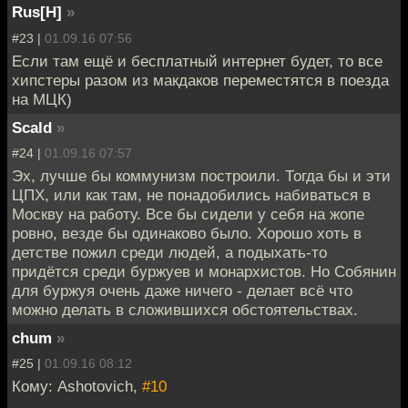
Rus[H]
»
#23 |
01.09.16 07:56
Если там ещё и бесплатный интернет будет, то все
хипстеры разом из макдаков переместятся в поезда
на МЦК)
Scald
»
#24 |
01.09.16 07:57
Эх, лучше бы коммунизм построили. Тогда бы и эти
ЦПХ, или как там, не понадобились набиваться в
Москву на работу. Все бы сидели у себя на жопе
ровно, везде бы одинаково было. Хорошо хоть в
детстве пожил среди людей, а подыхать-то
придётся среди буржуев и монархистов. Но Собянин
для буржуя очень даже ничего - делает всё что
можно делать в сложившихся обстоятельствах.
chum
»
#25 |
01.09.16 08:12
Кому: Ashotovich,
#10