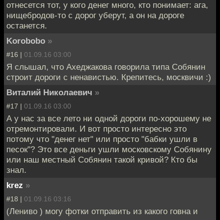
отнесется тот, у кого денег много, кто понимает: ага,
нищебродов-то с дорог уберут, а он на дороге
останется.
Korobobo
»
#16 |
01.09.16 03:00
Я слышал, что Ахеджакова говорила типа Собянин
строит дороги с ненавистью. Крепитесь, москвичи :)
Виталий Николаевич
»
#17 |
01.09.16 03:00
А у нас за все лето ни одной дороги по-хорошему не
отремонтировали. И вот просто интересно это
потому что "денег нет" или просто "бабки ушли в
песок"? Это все деньги ушли московскому Собянину
или наш местный Собянин такой кривой? Кто бы
знал.
krez
»
#18 |
01.09.16 03:16
(Лениво ) могу фотки отправить из какого говна и