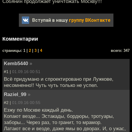
Собянин продолжает уничтожать Москву!!!
Вступай в нашу
группу ВКонтакте
Комментарии
cтраницы: 1 |
2
|
3
|
4
всего: 347
Kemb5440
»
#1 |
01.09.16 00:51
Всё придумано и спроектировано при Лужкове,
несомненно!! Чуть чуть только не успел.
Raziel_99
»
#2 |
01.09.16 00:55
Езжу по Москве каждый день.
Копают везде... Эстакады, бордюры, тротуары,
заборы... Через раз, то гранит, то мрамор.
Латают все и везде, даже ямы во дворах. И, о ужас,