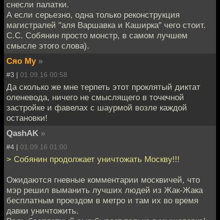
снесли палатки.
А если серьезно, одна только реконструкция
магистралей "аля Варшавка и Каширка" чего стоит.
С.С. Собянин просто монстр, в самом лучшем
смысле этого слова).
Сяо Му
»
#3 |
01.09.16 00:58
Да сколько же мне терпеть этот проклятый диктат
оленевода, ничего не смыслящего в точечной
застройке и фавелах с шаурмой возле каждой
остановки!
QashAK
»
#4 |
01.09.16 01:00
> Собянин продолжает уничтожать Москву!!!
Ожидаются гневные комментарии москвичей, что
мэр решил выманить лучших людей из Жак-Жака
бесплатным проездом в метро и там их во время
давки уничтожить.