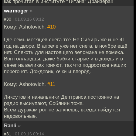
как прочитал в институте "Титана" Драйзера!!
warmoger
»
#30 |
01.09.16 09:12
Кому: Ashotovich,
#10
Где семь месяцев снега-то? Не Сибирь же и не 41
год на дворе. В апреле уже нет снега, в ноябре ещё
нет. Слякоть для настоящего веломана не помеха.
Вон голландцы, даже бабки старые и в дождь и в
сенег на великах гоняют, так что подростков наших
перегонят. Дождевик, очки и вперёд.
Кому: Ashotovich,
#11
Ликсутов и начальники Дептранса постоянно на
радио высиупают, Собянин тоже.
Всем дуракам рот не заткнёшь, всегда найдутся
недовольные.
Ranli
»
#31 |
01.09.16 09:14