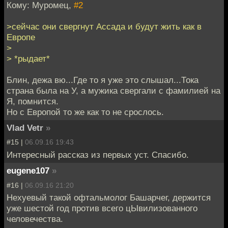
Кому: Муромец,
#2
>сейчас они свергнут Ассада и будут жить как в
Европе
>
> *рыдает*
Блин, дежа вю...Где то я уже это слышал...Тока
страна была на У, а мужика свергали с фамилией на
Я, помнится.
Но с Европой то же как то не срослось.
Vlad Vetr
»
#15 |
06.09.16 19:43
Интересный рассказ из первых уст. Спасибо.
eugene107
»
#16 |
06.09.16 21:20
Нехуевый такой офтальмолог Башарчег, держится
уже шестой год против всего цЫвилизованного
человечества.