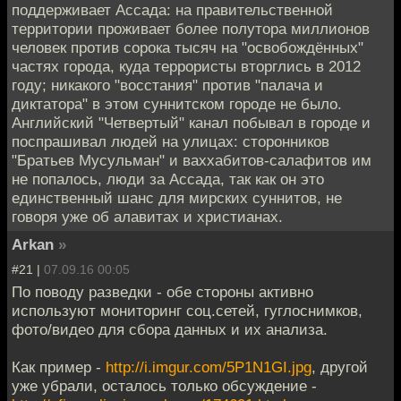
поддерживает Ассада: на правительственной
территории проживает более полутора миллионов
человек против сорока тысяч на "освобождённых"
частях города, куда террористы вторглись в 2012
году; никакого "восстания" против "палача и
диктатора" в этом суннитском городе не было.
Английский "Четвертый" канал побывал в городе и
поспрашивал людей на улицах: сторонников
"Братьев Мусульман" и ваххабитов-салафитов им
не попалось, люди за Ассада, так как он это
единственный шанс для мирских суннитов, не
говоря уже об алавитах и христианах.
Arkan
»
#21 |
07.09.16 00:05
По поводу разведки - обе стороны активно
используют мониторинг соц.сетей, гуглоснимков,
фото/видео для сбора данных и их анализа.
Как пример -
http://i.imgur.com/5P1N1GI.jpg
, другой
уже убрали, осталось только обсуждение -