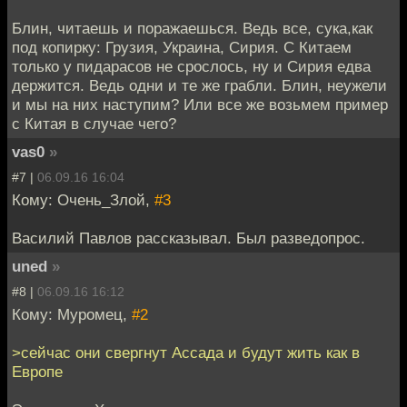
Блин, читаешь и поражаешься. Ведь все, сука,как
под копирку: Грузия, Украина, Сирия. С Китаем
только у пидарасов не срослось, ну и Сирия едва
держится. Ведь одни и те же грабли. Блин, неужели
и мы на них наступим? Или все же возьмем пример
с Китая в случае чего?
vas0
»
#7 |
06.09.16 16:04
Кому: Очень_Злой,
#3
Василий Павлов рассказывал. Был разведопрос.
uned
»
#8 |
06.09.16 16:12
Кому: Муромец,
#2
>сейчас они свергнут Ассада и будут жить как в
Европе