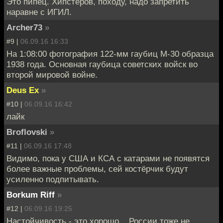
Это пипец. Хипстеров, походу, надо запретить
наравне с ИГИЛ.
Archer73
»
#9 |
06.09.16 16:33
На 1:08:00 фотография 122-мм гаубиц М-30 образца
1938 года. Основная гаубица советских войск во
второй мировой войне.
Deus Ex
»
#10 |
06.09.16 16:42
лайк
Broflovski
»
#11 |
06.09.16 17:48
Видимо, пока у США и КСА с катарами не появятся
более важные проблемы, сей костёрчик будут
усиленно подпитывать.
Borkum Riff
»
#12 |
06.09.16 19:25
Настойчивость - это хорошо... России тоже не