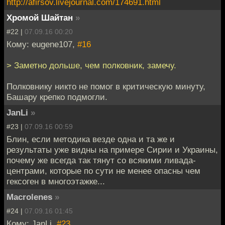
http://afirsov.livejournal.com/174691.html
Хромой Шайтан
»
#22 |
07.09.16 00:20
Кому: eugene107,
#16
> Заметно дольше, чем полковник, замечу.
Полковнику никто не помог в критическую минуту,
Башару крепко подмогли.
JanLi
»
#23 |
07.09.16 00:59
Блин, если методика везде одна и та же и
результаты уже видны на примере Сирии и Украины,
почему же всегда так тянут со всякими ливада-
центрами, которые по сути не менее опасны чем
гексоген в многоэтажке...
Macrolenes
»
#24 |
07.09.16 01:45
Кому: JanLi,
#23