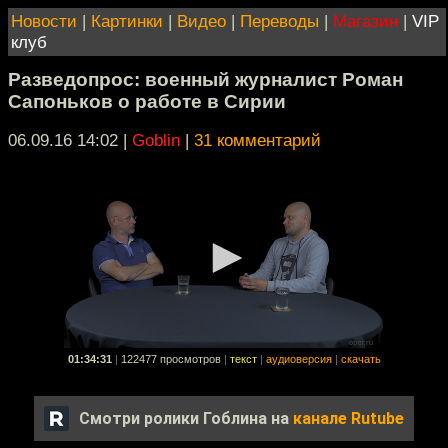
Новости
|
Картинки
|
Видео
|
Переводы
|
Магазин
|
VIP
клуб
Разведопрос: военный журналист Роман
Сапоньков о работе в Сирии
06.09.16 14:02
|
Goblin
|
31 комментарий
01:34:31
|
122477 просмотров
|
текст
|
аудиоверсия
|
скачать
Смотри ролики Гоблина на
канале Rutube