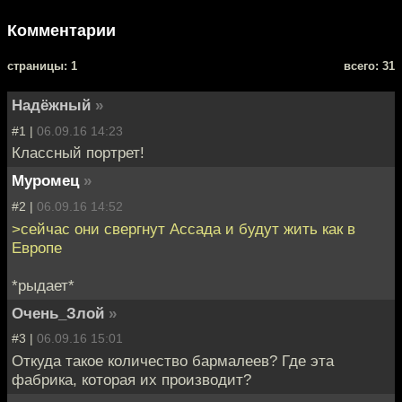
Комментарии
cтраницы: 1
всего: 31
Надёжный
»
#1 |
06.09.16 14:23
Классный портрет!
Муромец
»
#2 |
06.09.16 14:52
>сейчас они свергнут Ассада и будут жить как в
Европе
*рыдает*
Очень_Злой
»
#3 |
06.09.16 15:01
Откуда такое количество бармалеев? Где эта
фабрика, которая их производит?