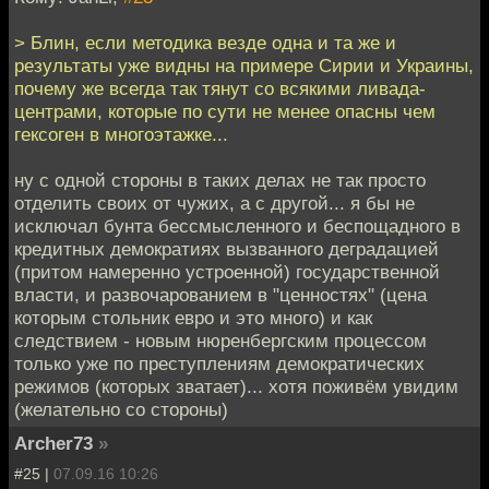
> Блин, если методика везде одна и та же и
результаты уже видны на примере Сирии и Украины,
почему же всегда так тянут со всякими ливада-
центрами, которые по сути не менее опасны чем
гексоген в многоэтажке...
ну с одной стороны в таких делах не так просто
отделить своих от чужих, а с другой... я бы не
исключал бунта бессмысленного и беспощадного в
кредитных демократиях вызванного деградацией
(притом намеренно устроенной) государственной
власти, и развочарованием в "ценностях" (цена
которым стольник евро и это много) и как
следствием - новым нюренбергским процессом
только уже по преступлениям демократических
режимов (которых зватает)... хотя поживём увидим
(желательно со стороны)
Archer73
»
#25 |
07.09.16 10:26