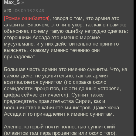
Max_S
»
#20 |
06.09.16 23:46
[Роман ошибается]
, говоря о том, что армия это
алавиты. Впрочем, это ни в укор, так как он сам же
объясняет, почему такую ошибку нетрудно сделать:
сторонники Ассада это именно мирские
мусульмане, и у них действительно не принято
выяснять, к какому именно течению они
принадлежат.
Большая часть армии это именно сунниты. Что, на
самом деле, не удивительно, так как армия
возглавляется суннитом (по справке около
семидесяти процентов, но эти данные устарели,
цифра сейчас отличается). Суннит также
председатель правительства Сирии, как и
большинство в кабинете министров. Даже жена
Ассада и то принадлежит к именно суннитам.
Алеппо, который почти полностью суннитский
(алавитов там пара процентов или около того),