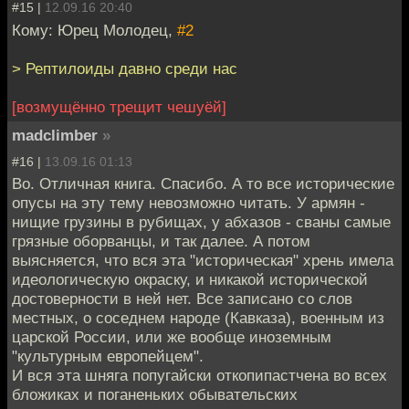
#15 |
12.09.16 20:40
Кому: Юрец Молодец,
#2
> Рептилоиды давно среди нас
[возмущённо трещит чешуёй]
madclimber
»
#16 |
13.09.16 01:13
Во. Отличная книга. Спасибо. А то все исторические
опусы на эту тему невозможно читать. У армян -
нищие грузины в рубищах, у абхазов - сваны самые
грязные оборванцы, и так далее. А потом
выясняется, что вся эта "историческая" хрень имела
идеологическую окраску, и никакой исторической
достоверности в ней нет. Все записано со слов
местных, о соседнем народе (Кавказа), военным из
царской России, или же вообще иноземным
"культурным европейцем".
И вся эта шняга попугайски откопипастчена во всех
бложиках и поганеньких обывательских