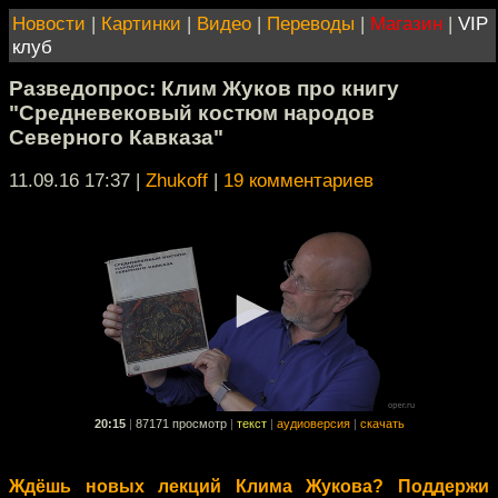
Новости
|
Картинки
|
Видео
|
Переводы
|
Магазин
|
VIP
клуб
Разведопрос: Клим Жуков про книгу
"Средневековый костюм народов
Северного Кавказа"
11.09.16 17:37
|
Zhukoff
|
19 комментариев
20:15
|
87171 просмотр
|
текст
|
аудиоверсия
|
скачать
Ждёшь новых лекций Клима Жукова? Поддержи