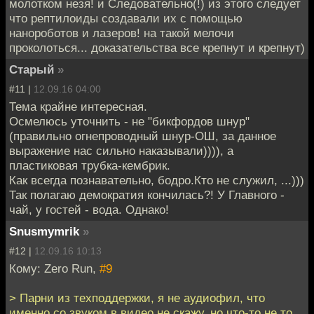
молотком незя! и Следовательно(!) из этого следует
что рептилоиды создавали их с помощью
нанороботов и лазеров! на такой мелочи
проколоться... доказательства все крепнут и крепнут)
Старый
»
#11 |
12.09.16 04:00
Тема крайне интересная.
Осмелюсь уточнить - не "бикфордов шнур"
(правильно огнепроводный шнур-ОШ, за данное
выражение нас сильно наказывали)))), а
пластиковая трубка-кембрик.
Как всегда познавательно, бодро.Кто не служил, ...)))
Так полагаю демократия кончилась?! У Главного -
чай, у гостей - вода. Однако!
Snusmymrik
»
#12 |
12.09.16 10:13
Кому: Zero Run,
#9
> Парни из техподдержки, я не аудиофил, что
именно со звуком в видео не скажу, но что-то не то