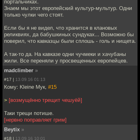
портальчиках.
Знаем мы этот европейский культур-мультур. Одни
только чулки чего стоят.
Если бы я не видел, что хранится в клановых
реликвиях, да бабушкиных сундуках... Возможно бы
поверил, что кавказцы были сплошь - голь и нищета.
А так-то да. На кавказе одни чучмеки и хачубаны
жили. Все переняли у просвещенных европейцев.
madclimber
»
#17 |
13.09.16 01:13
Кому: Kleine Мук,
#15
>
[возмущённо трещит чешуёй]
Таки трещи потише.
[нервно поправляет грим]
Beytix
»
#18 |
13.09.16 10:01