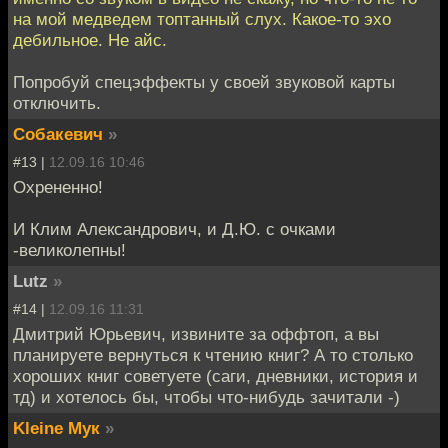
на мой медведем топтанный слух. Какое-то эхо
дебильное. Не айс.
Попробуй спецэффекты у своей звуковой карты
отключить.
Собакевич
»
#13 |
12.09.16 10:46
Охрененно!
И Клим Александрович, и Д.Ю. с очками
-великолепны!
Lutz
»
#14 |
12.09.16 11:31
Дмитрий Юрьевич, извините за оффтоп, а вы
планируете вернуться к чтению книг? А то столько
хороших книг советуете (саги, дневники, история и
тд) и хотелось бы, чтобы что-нибудь зачитали -)
Kleine Мук
»