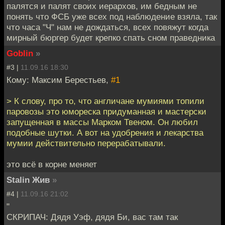
палятся и палят своих иерархов, им бедным не
понять что ФСБ уже всех под наблюдение взяла, так
что часа "Ч" нам не дождаться, всех повяжут когда
мирный бюргер будет крепко спать сном праведника
Goblin
»
#3 |
11.09.16 18:30
Кому: Максим Берестьев,
#1
> К слову, про то, что англичане мумиями топили
паровозы это юмореска придуманная и мастерски
запущенная в массы Марком Твеном. Он любил
подобные шутки. А вот на удобрения и лекарства
мумии действительно перерабатывали.
это всё в корне меняет
Stalin Жив
»
#4 |
11.09.16 21:02
"
СКРИПАЧ: Дядя Уэф, дядя Би, вас там так