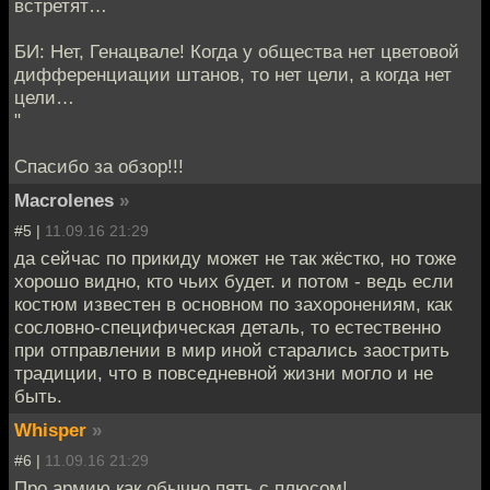
встретят…
БИ: Нет, Генацвале! Когда у общества нет цветовой
дифференциации штанов, то нет цели, а когда нет
цели…
"
Спасибо за обзор!!!
Macrolenes
»
#5 |
11.09.16 21:29
да сейчас по прикиду может не так жёстко, но тоже
хорошо видно, кто чьих будет. и потом - ведь если
костюм известен в основном по захоронениям, как
сословно-специфическая деталь, то естественно
при отправлении в мир иной старались заострить
традиции, что в повседневной жизни могло и не
быть.
Whisper
»
#6 |
11.09.16 21:29
Про армию как обычно пять с плюсом!