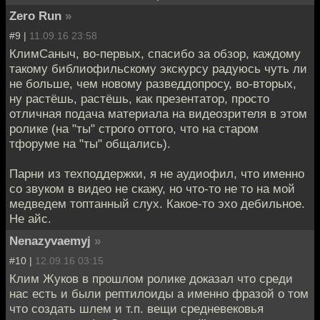
Zero Run
»
#9 |
11.09.16 23:58
КлимСаныч, во-первых, спасибо за обзор, каждому
такому библиофильскому экскурсу радуюсь чуть ли
не больше, чем новому разведдопросу, во-вторых,
ну растёшь, растёшь, как презентатор, просто
отличная подача материала на видеозрителя в этом
ролике (на "ты" строго оттого, что на старом
тфоруме на "ты" общались).
Парни из техподдержки, я не аудиофил, что именно
со звуком в видео не скажу, но что-то не то на мой
медведем топтанный слух. Какое-то эхо дебильное.
Не айс.
Nenazyvaemyj
»
#10 |
12.09.16 03:15
Клим Жуков в прошлом ролике доказал что среди
нас есть и были рептилоиды а именно фразой о том
что создать шлем и т.п. вещи средневековья