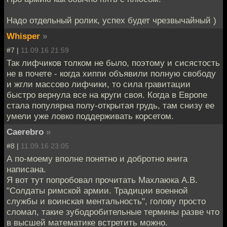
Надо отдельный ролик, успех будет чрезвычайный )
Whisper
»
#7 |
11.09.16 21:59
Так лифчиков толком не было, поэтому и сисястость
не в почете - когда хиппи объявили полную свободу
и жгли массово лифчики, то сила гравитации
быстро вернула все на круги своя. Когда в Европе
стала популярна полу-открытая грудь, там снизу ее
умели уже ловко поддерживать корсетом.
Caerebro
»
#8 |
11.09.16 23:05
А по-моему вполне понятно и добротно книга
написана.
Я вот тут попробовал прочитать Махлаюка А.В.
"Солдаты римской армии. Традиции военной
службы и воинская ментальность", голову просто
сломал, такие зубодробительные термины разве что
в высшей математике встретить можно.