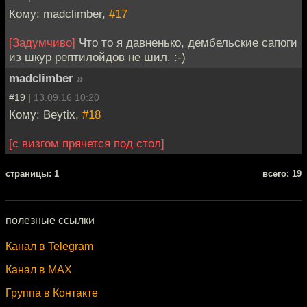
Кому: madclimber,
#17
[Задумчиво]
Что то я давненько, дембельские сапоги
из шкур рептилойдов не шил. :-)
madclimber
»
#19 |
13.09.16 10:20
Кому: Beytix,
#18
[с визгом прячется под стол]
cтраницы: 1
всего: 19
полезные ссылки
Канал в Telegram
Канал в MAX
Группа в Контакте