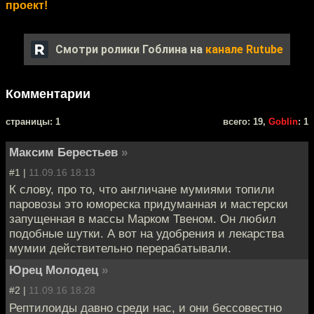
проект!
Смотри ролики Гоблина на
канале Rutube
Комментарии
cтраницы: 1
всего: 19,
Goblin
: 1
Максим Берестьев
»
#1 |
11.09.16 18:13
К слову, про то, что англичане мумиями топили
паровозы это юмореска придуманная и мастерски
запущенная в массы Марком Твеном. Он любил
подобные шутки. А вот на удобрения и лекарства
мумии действительно перерабатывали.
Юрец Молодец
»
#2 |
11.09.16 18:28
Рептилоиды давно среди нас, и они бессовестно