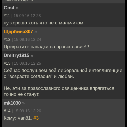
Gost
»
#11 |
15.09.16 12:23
ну хорошо хоть что не с мальчиком.
Щербина307
»
#12 |
15.09.16 12:24
Прекратите нападки на православие!!!
Dmitry1915
»
#13 |
15.09.16 12:25
Сейчас послушаем вой либеральной интеллигенции
о "возрасте согласия" и любви.
Не, эти за православного священника впрягаться
точно не станут.
mk1030
»
#14 |
15.09.16 12:26
Кому: van81,
#3