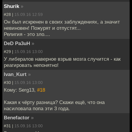
Shurik
»
#28 |
15.09.16 12:59
Он был искренен в своих заблуждениях, а значит
невиновен! Пожурят и отпустят...
Религия - это зло....
DeD Pa3uH
»
#29 |
15.09.16 13:00
У либералов наверное взрыв мозга случится - как
реагировать непонятно!
Ivan_Kurt
»
#30 |
15.09.16 13:00
Кому: Serg13,
#18
Какая к чёрту разница? Скажи ещё, что она
насиловала попа эти 3 года.
Benefactor
»
#31 |
15.09.16 13:00