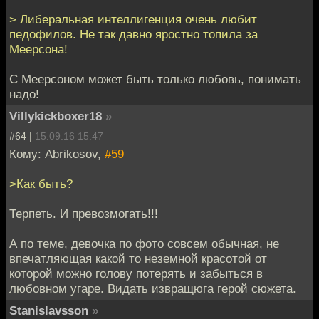
> Либеральная интеллигенция очень любит
педофилов. Не так давно яростно топила за
Меерсона!
С Меерсоном может быть только любовь, понимать
надо!
Villykickboxer18
»
#64 |
15.09.16 15:47
Кому: Abrikosov,
#59
>Как быть?
Терпеть. И превозмогать!!!
А по теме, девочка по фото совсем обычная, не
впечатляющая какой то неземной красотой от
которой можно голову потерять и забыться в
любовном угаре. Видать извращюга герой сюжета.
Stanislavsson
»