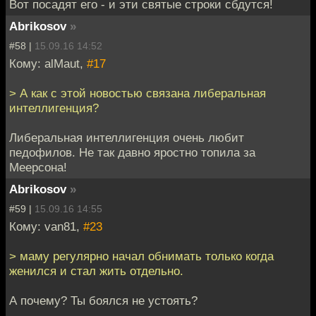
Вот посадят его - и эти святые строки сбдутся!
Abrikosov
»
#58 |
15.09.16 14:52
Кому: alMaut,
#17
> А как с этой новостью связана либеральная
интеллигенция?
Либеральная интеллигенция очень любит
педофилов. Не так давно яростно топила за
Меерсона!
Abrikosov
»
#59 |
15.09.16 14:55
Кому: van81,
#23
> маму регулярно начал обнимать только когда
женился и стал жить отдельно.
А почему? Ты боялся не устоять?