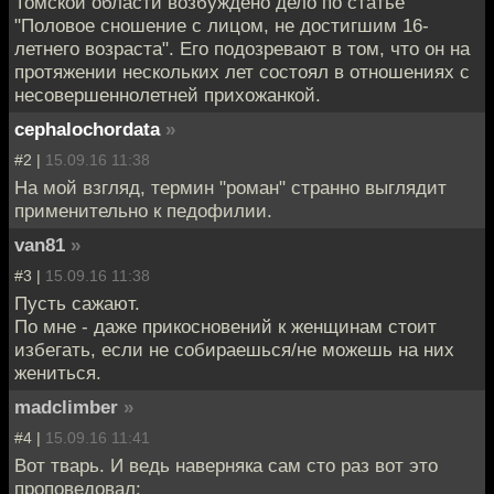
Томской области возбуждено дело по статье
"Половое сношение с лицом, не достигшим 16-
летнего возраста". Его подозревают в том, что он на
протяжении нескольких лет состоял в отношениях с
несовершеннолетней прихожанкой.
cephalochordata
»
#2 |
15.09.16 11:38
На мой взгляд, термин "роман" странно выглядит
применительно к педофилии.
van81
»
#3 |
15.09.16 11:38
Пусть сажают.
По мне - даже прикосновений к женщинам стоит
избегать, если не собираешься/не можешь на них
жениться.
madclimber
»
#4 |
15.09.16 11:41
Вот тварь. И ведь наверняка сам сто раз вот это
проповедовал: