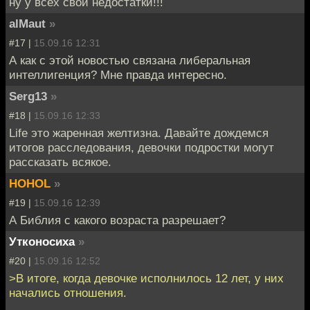
ну у всех свои недостатки!!!
alMaut
»
#17 |
15.09.16 12:31
А как с этой новостью связана либеральная
интеллигенция? Мне правда интересно.
Serg13
»
#18 |
15.09.16 12:33
Life это жаренная желтизна. Давайте дождемся
итогов расследования, девочки подростки могут
рассказать всякое.
HOHOL
»
#19 |
15.09.16 12:39
А Библия с какого возраста разрешает?
Утконосиха
»
#20 |
15.09.16 12:52
>В итоге, когда девочке исполнилось 12 лет, у них
начались отношения.