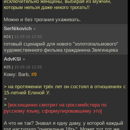
исключительно женщины, выбирая из мужчин,
которым нельзя даже никого трогать!!
Можно и без трогания ухаживать.
SerNikovich
»
#24 |
15.09.16 12:55
готовый сценарий для нового "золотопальмового"
художественного фильма гражданина Звягинцева
AdvKSI
»
#25 |
15.09.16 12:55
Кому: Barb,
#9
> на протяжении трёх лет он состоял в отношениях с
15-летней Еленой У.
>
>
[восхищенно смотрит на гроссмейстера по
русскому языку, сформулировавшему это]
А что не так? Знавал я одну даму, у которой каждый
год наступало "очередные 18ть". Может тут тот же