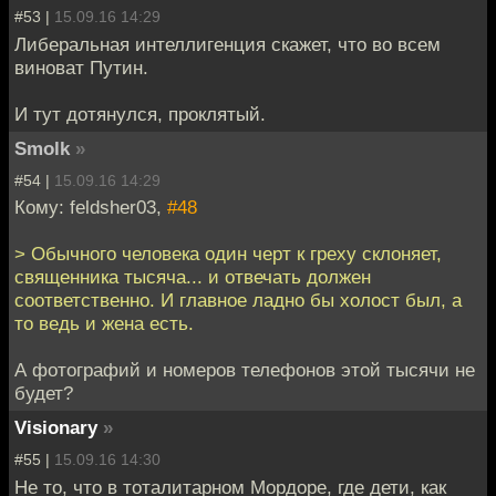
#53 |
15.09.16 14:29
Либеральная интеллигенция скажет, что во всем
виноват Путин.
И тут дотянулся, проклятый.
Smolk
»
#54 |
15.09.16 14:29
Кому: feldsher03,
#48
> Обычного человека один черт к греху склоняет,
священника тысяча... и отвечать должен
соответственно. И главное ладно бы холост был, а
то ведь и жена есть.
А фотографий и номеров телефонов этой тысячи не
будет?
Visionary
»
#55 |
15.09.16 14:30
Не то, что в тоталитарном Мордоре, где дети, как