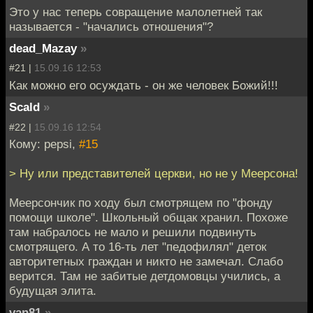
Это у нас теперь совращение малолетней так
называется - "начались отношения"?
dead_Mazay
»
#21 |
15.09.16 12:53
Как можно его осуждать - он же человек Божий!!!
Scald
»
#22 |
15.09.16 12:54
Кому: pepsi,
#15
> Ну или представителей церкви, но не у Меерсона!
Меерсончик по ходу был смотрящем по "фонду
помощи школе". Школьный общак хранил. Похоже
там набралось не мало и решили подвинуть
смотрящего. А то 16-ть лет "педофилял" деток
авторитетных граждан и никто не замечал. Слабо
верится. Там не забитые детдомовцы учились, а
будущая элита.
van81
»