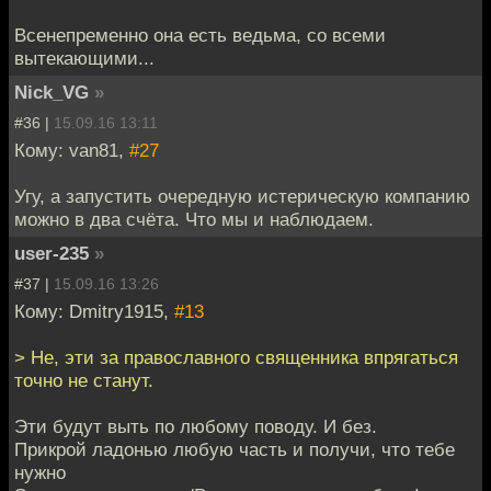
Всенепременно она есть ведьма, со всеми
вытекающими...
Nick_VG
»
#36 |
15.09.16 13:11
Кому: van81,
#27
Угу, а запустить очередную истерическую компанию
можно в два счёта. Что мы и наблюдаем.
user-235
»
#37 |
15.09.16 13:26
Кому: Dmitry1915,
#13
> Не, эти за православного священника впрягаться
точно не станут.
Эти будут выть по любому поводу. И без.
Прикрой ладонью любую часть и получи, что тебе
нужно