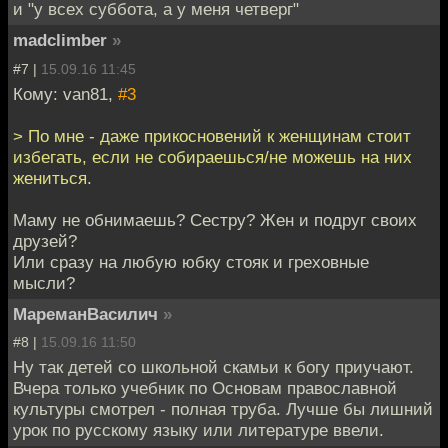
и "у всех суббота, а у меня четверг"
madclimber
»
#7 |
15.09.16 11:45
Кому: van81,
#3
> По мне - даже прикосновений к женщинам стоит
избегать, если не собираешься/не можешь на них
жениться.
Маму не обнимаешь? Сестру? Жен и подруг своих
друзей?
Или сразу на любую юбку стояк и греховные
мысли?
МареманВасилич
»
#8 |
15.09.16 11:50
Ну так детей со школьной скамьи к богу приучают.
Вчера только учебник по Основам православной
культуры смотрел - полная труба. Лучше бы лишний
урок по русскому языку или литературе ввели.