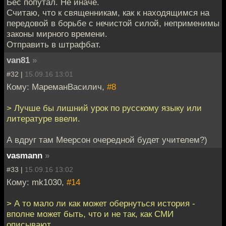
Бес попутал. Не иначе.
Считаю, что к священникам, как к находящимся на
передовой в борьбе с нечистой силой, неприменимы
законы мирного времени.
Отправить в штрафбат.
van81
»
#32 |
15.09.16 13:01
Кому: МареманВасилич,
#8
> Лучше бы лишний урок по русскому языку или
литературе ввели.
А вдруг там Меерсон очередной будет учителем?)
vasmann
»
#33 |
15.09.16 13:02
Кому: mk1030,
#14
> А то мало ли как может обернуться история -
вполне может быть, что и не так, как СМИ
описывают.