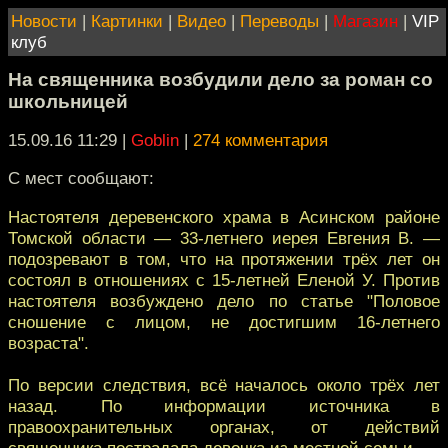
Новости
|
Картинки
|
Видео
|
Переводы
|
Магазин
|
VIP
клуб
На священника возбудили дело за роман со
школьницей
15.09.16 11:29
|
Goblin
|
274 комментария
С мест сообщают:
Настоятеля деревенского храма в Асинском районе
Томской области — 33-летнего иерея Евгения В. —
подозревают в том, что на протяжении трёх лет он
состоял в отношениях с 15-летней Еленой У. Против
настоятеля возбуждено дело по статье "Половое
сношение с лицом, не достигшим 16-летнего
возраста".
По версии следствия, всё началось около трёх лет
назад. По информации источника в
правоохранительных органах, от действий
священника пострадала девочка из местной семьи.