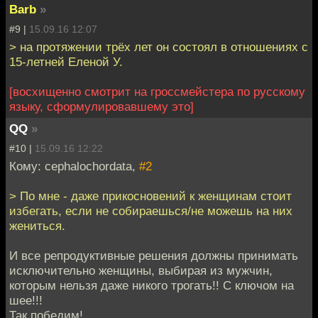
Barb
»
#9 |
15.09.16 12:07
> на протяжении трёх лет он состоял в отношениях с
15-летней Еленой У.
[восхищенно смотрит на гроссмейстера по русскому
языку, сформулировавшему это]
QQ
»
#10 |
15.09.16 12:22
Кому: cephalochordata,
#2
> По мне - даже прикосновений к женщинам стоит
избегать, если не собираешься/не можешь на них
жениться.
И все репродуктивные решения должны принимать
исключительно женщины, выбирая из мужчин,
которым нельзя даже никого трогать!! С ключом на
шее!!!
Так победим!