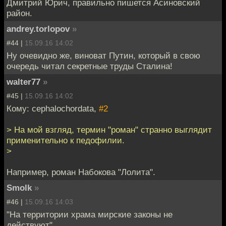
Дмитрий Юрич, правильно пишется Асиновский
район.
andrey.torlopov
»
#44 |
15.09.16 14:02
Ну очевидно же, виноват Путин, который в свою
очередь читал секретные труды Сталина!
walter77
»
#45 |
15.09.16 14:02
Кому: cephalochordata,
#2
> На мой взгляд, термин "роман" странно выглядит
применительно к педофилии.
>
Например, роман Набокова "Лолита".
Smolk
»
#46 |
15.09.16 14:03
"На территории храма мирские законы не
действуют"