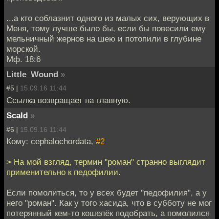
...а кто соблазнит одного из малых сих, верующих в
Меня, тому лучше было бы, если бы повесили ему
мельничный жернов на шею и потопили в глубине
морской.
Мф. 18:6
Little_Wound
»
#5 |
15.09.16 11:44
Ссылка возвращает на главную.
Scald
»
#6 |
15.09.16 11:44
Кому: cephalochordata,
#2
> На мой взгляд, термин "роман" странно выглядит
применительно к педофилии.
Если помолиться, то у всех будет "педофилия", а у
него "роман". Как у того хасида, что в субботу не мог
потерянный кем-то кошелёк подобрать, а помолился