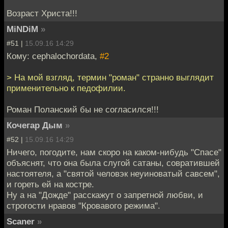
Возраст Христа!!!
MiNDiM
»
#51 |
15.09.16 14:29
Кому: cephalochordata,
#2
> На мой взгляд, термин "роман" странно выглядит
применительно к педофилии.
Роман Поланский бы не согласился!!!
Кочегар Дым
»
#52 |
15.09.16 14:29
Ничего, погодите, нам скоро на каком-нибудь "Спасе"
объяснят, что она была слугой сатаны, совратившей
настоятеля, а "святой человэк неуиноватый савсем",
и гореть ей на костре.
Ну а на "Дожде" расскажут о запретной любви, и
строгости нравов "Кровавого режима".
Scaner
»