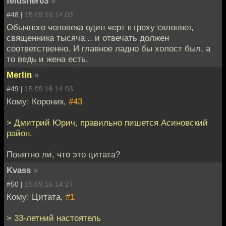
feldsher03
»
#48 |
15.09.16 14:03
Обычного человека один черт к греху склоняет,
священника тысяча... и отвечать должен
соответственно. И главное ладно бы холост был, а
то ведь и жена есть.
Merlin
»
#49 |
15.09.16 14:03
Кому: Короник,
#43
> Дмитрий Юрич, правильно пишется Асиновский
район.
Понятно ли, что это цитата?
Kvass
»
#50 |
15.09.16 14:27
Кому: Цитата,
#1
> 33-летний настоятель