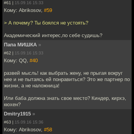
#61 |
15.09.16 15:33
Кому: Abrikosov,
#59
> А почему? Ты боялся не устоять?
Академический интерес,по себе судишь?
Папа МИШКА
»
#62 |
15.09.16 15:33
Кому: QQ,
#40
развей мысль! как выбрать жену, не прыгая вокруг
нее и не пытаясь ей понравиться? Это же партнер по
жизни, а не наложница!
Или баба должна знать свое место? Киндер, кирхэ,
кюхен?
Dmitry1915
»
#63 |
15.09.16 15:36
Кому: Abrikosov,
#58