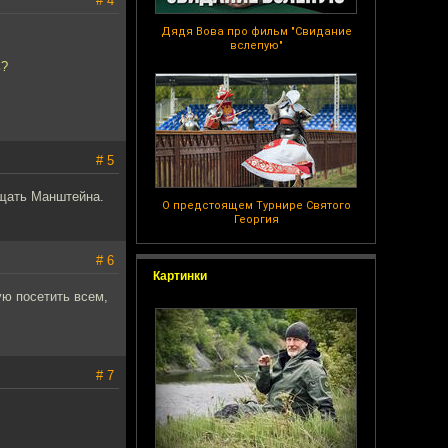
# 4
Дядя Вова про фильм "Свидание
вслепую"
ь?
# 5
ищать Манштейна.
О предстоящем Турнире Святого
Георгия
# 6
Картинки
ую посетить всем,
# 7