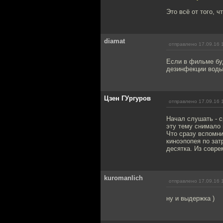
Это всё от того, 
diamat
отправлено 17.09.16 
Если в фильме бу
дезинфекции воды
Цзен ГУргуров
отправлено 17.09.16 
Начал слушать - с
эту тему снимало 
Что сразу вспомни
киноэпопея по зат
десятка. Из совре
kuromanlich
отправлено 17.09.16 
ну и выдержка )