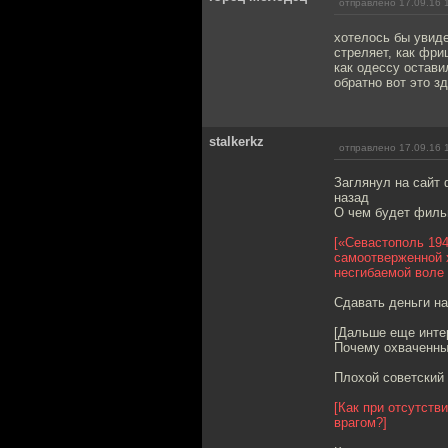
отправлено 17.09.16 
хотелось бы увиде
стреляет, как фри
как одессу остави
обратно вот это з
stalkerkz
отправлено 17.09.16 
Заглянул на сайт 
назад
О чем будет филь
[«Севастополь 194
самоотверженной х
несгибаемой воле 
Сдавать деньги на
[Дальше еще инте
Почему охваченный
Плохой советский
[Как при отсутств
врагом?]