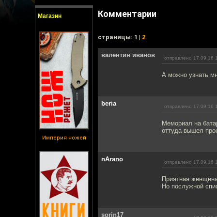
Комментарии
Магазин
cтраницы: 1 |
2
валентин иванов
отправлено 17.09.16 
А можно узнать мн
beria
отправлено 17.09.16 
Мемориал на батар
оттуда вышел про
Империя ножей
nArano
отправлено 17.09.16 
Приятная женщина
Но послужной спи
sorin17