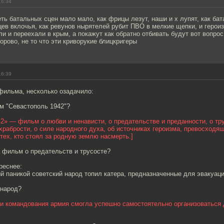
16:34
ть батальных сцен мало мало, как фрицы лезут, наши и х лупят, как ба
цев вклочья, как ревунов нырятелей рубит ПВО в мелкие щепки, и героиз
ли и переехали в крым, а покажут как обратно отбивать будут вот вопро
дорово, не то что эти криворукие блицкригеры
16:39
фильма, несколько озадачило:
м "Севастополь 1942"?
2» — фильм о любви и ненависти, о предательстве и преданности, о тру
рабрости, о силе народного духа, об источниках героизма, превосходя
тех, кто стоял за родную землю насмерть.]
 фильм о предательств и трусосте?
реснее:
 паникой советский народ топил катера, предназначенные для эвакуаци
 народ?
ии командования армия смогла успешно самостоятельно организоваться 