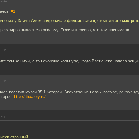
16:11
ванов,
#1
мнение у Клима Александровича о фильме викинг, стоит ли его смотрет
регулярно выдает его рекламу. Тоже интересно, что там наснимали
16:11
ите там за ними, а то нехорошо кольнуло, когда Васильева начала защ
16:11
оле посетил музей 35-1 батареи. Впечатление незабываемое, рекоменд
е-герое.
http://35batery.ru/
16:11
писок странный