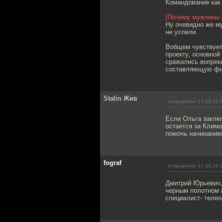
Командование как 
[Почему мужчины 
Ну очевидно же м
не успели.
Вобщем чувствует
проекту, основной
сражались вопрек
составляющую фи
Stalin Жив
отправлено 17.09.16 
Если Ольга заклю
остается за Климо
помочь начинанию.
fograf
отправлено 17.09.16 
Дмитрий Юрьевич, 
черным полотном н
специалист- теле