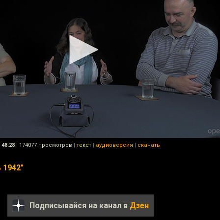
48:28
|
174077 просмотров
|
текст
|
аудиоверсия
|
скачать
 1942"
Подписывайся на канал в
Дзен