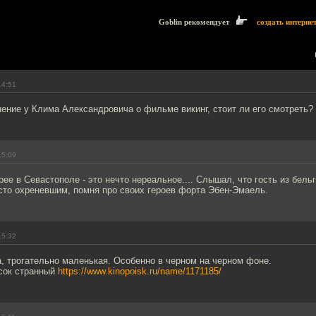
Goblin рекомендует
создать интерне
14:51
ение у Клима Александровича о фильме викинг, стоит ли его смотреть?
15:09
ее в Севастополе - это нечто нереальное.... Слышал, что гость из бель
сто охреневшим, помня про своих героев форта Эбен-Эмаель.
15:32
, трогательно маленькая. Особенно в черном на черном фоне.
сок странный
https://www.kinopoisk.ru/name/1171185/