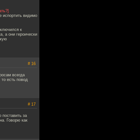
ать?]
е испортить видимо
дключился к
а, а они героически
скую
# 16
росам всегда
 то есть повод
# 17
о поставить за
на. Говорю как