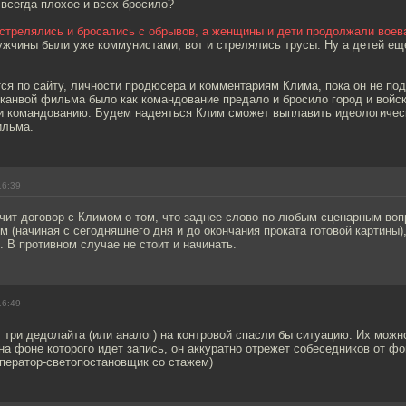
всегда плохое и всех бросило?
стрелялись и бросались с обрывов, а женщины и дети продолжали воев
ужчины были уже коммунистами, вот и стрелялись трусы. Ну а детей ещ
ся по сайту, личности продюсера и комментариям Клима, пока он не по
 канвой фильма было как командование предало и бросило город и войск
и командованию. Будем надеяться Клим сможет выплавить идеологиче
льма.
16:39
чит договор с Климом о том, что заднее слово по любым сценарным воп
м (начиная с сегодняшнего дня и до окончания проката готовой картины),
 В противном случае не стоит и начинать.
16:49
три дедолайта (или аналог) на контровой спасли бы ситуацию. Их можн
а фоне которого идет запись, он аккуратно отрежет собеседников от фо
оператор-светопостановщик со стажем)