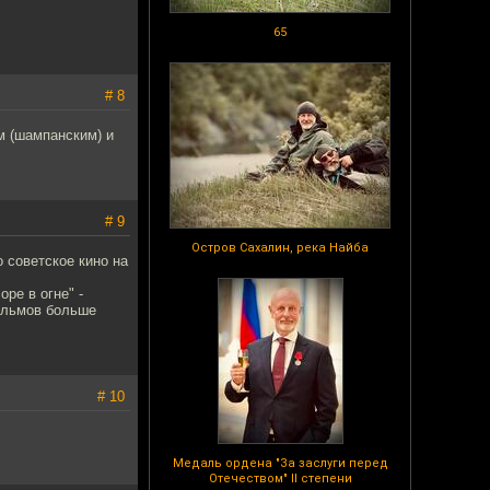
65
# 8
м (шампанским) и
# 9
Остров Сахалин, река Найба
 советское кино на
ре в огне" -
Фильмов больше
# 10
Медаль ордена "За заслуги перед
Отечеством" II степени