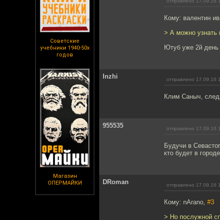
отправлено 17.09.16 
Кому: валентин и
> А можно узнать 
Советские
Ютуб уже 2й день 
учебники 1940-50х
годов
Inzhi
отправлено 17.09.16 
Клим Саныч, след
955535
отправлено 17.09.16 
Будучи в Севастоп
кто будет в город
Магазин
DRoman
ОПЕРМАЙКИ
отправлено 17.09.16 
Кому: nArano,
#3
> Но послужной с