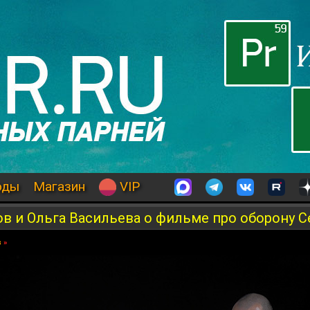
оды
Магазин
VIP
в и Ольга Васильева о фильме про оборону 
в
»