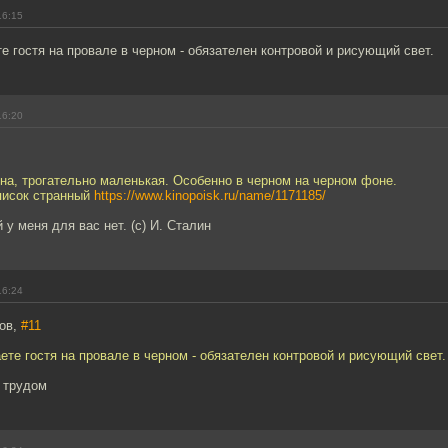
16:15
те гостя на провале в черном - обязателен контровой и рисующий свет.
16:20
на, трогательно маленькая. Особенно в черном на черном фоне.
писок странный
https://www.kinopoisk.ru/name/1171185/
 у меня для вас нет. (с) И. Сталин
16:24
ров,
#11
аете гостя на провале в черном - обязателен контровой и рисующий свет.
 трудом