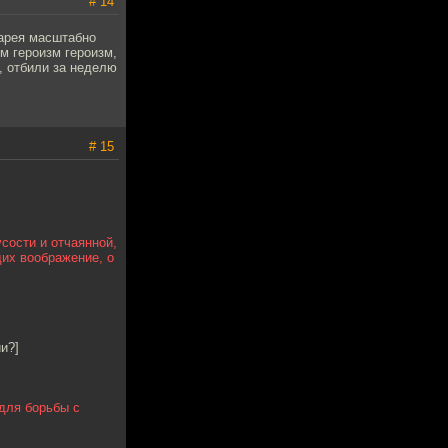
# 14
тарея масштабно
м героизм героизм,
с, отбили за неделю
# 15
сости и отчаянной,
щих воображение, о
и?]
для борьбы с