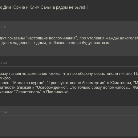
что Дим Юрича и Клим Саныча рядом не было!!!
16:11
дут показаны "настоящие воспоминания", про утоления жажды алкоголе
 для младенцев - ядами, то боюсь шедевр будут знатным.
16:13
разу напрягло замечание Клима, что про оборону севастополя ничего. Но
много.
лось: "Малахов курган", "Трое суток после бессмертия" с Юматовым, "Мо
ратности близкая к "Освобождению". Это только сразу вспомнилось... 
менных "Севастополь" о Павличенко.
16:14