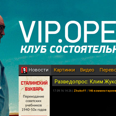
Картинки
Видео
Перев
Новости
Разведопрос: Клим Жуко
17.09.16 14:26 |
Zhukoff
|
146 комментарие