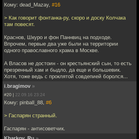
Кому: dead_Mazay,
#16
> Как говорит фонтанка-ру, скоро и доску Колчака
там повесят.
Краснов, Шкуро и фон Паннвиц на подходе.
Впрочем, первые два уже были на территории
одного православного храма в Москве.
А Власов не достоин - он крестьянский сын, то есть
презренный хам и быдло, да еще и большевик.
Хотя, тоже ведь с проклятой совдепией боролся...
i.bragimov
»
#20 |
22.09.16 23:24
Кому: pinball_88,
#6
> Гаспарян странный.
Гаспарян - антисоветчик.
Kharkov_Ru
»