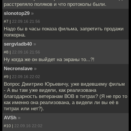
расстреляло поляков и что протоколы были.
slonotop29
»
#7 |
22.09.16 21:56
Надо бы в часы показа фильма, запретить продажи
попкорна.
sergvladb40
»
#8 |
22.09.16 21:56
Ну когда же он выйдет на экраны то...?!
Necronslave
»
#9 |
22.09.16 22:02
Вопрос Дмитрию Юрьевичу, уже видевшему фильм
- А вы там уже видели, как реализована
благодарность ветеранам ВОВ в титрах? (Я не про то
как именно она реализована, а видели ли вы её в
титрах или нет?).
AVSh
»
#10 |
22.09.16 22:02