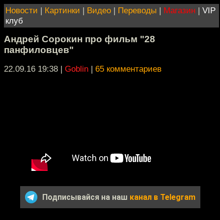
Новости
|
Картинки
|
Видео
|
Переводы
|
Магазин
|
VIP
клуб
Андрей Сорокин про фильм "28
панфиловцев"
22.09.16 19:38
|
Goblin
|
65 комментариев
Подписывайся на наш
канал в Telegram