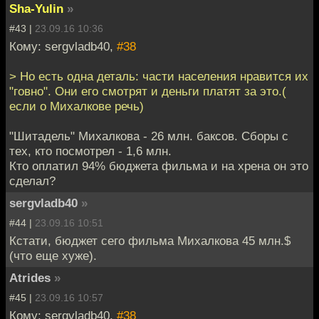
Sha-Yulin
»
#43 |
23.09.16 10:36
Кому: sergvladb40,
#38
> Но есть одна деталь: части населения нравится их
"говно". Они его смотрят и деньги платят за это.(
если о Михалкове речь)
"Шитадель" Михалкова - 26 млн. баксов. Сборы с
тех, кто посмотрел - 1,6 млн.
Кто оплатил 94% бюджета фильма и на хрена он это
сделал?
sergvladb40
»
#44 |
23.09.16 10:51
Кстати, бюджет сего фильма Михалкова 45 млн.$
(что еще хуже).
Atrides
»
#45 |
23.09.16 10:57
Кому: sergvladb40,
#38