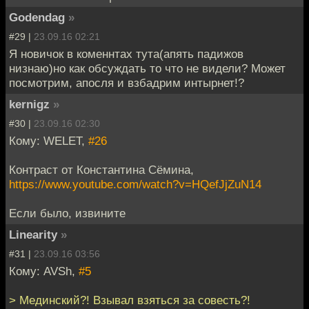
Godendag
»
#29 |
23.09.16 02:21
Я новичок в коменнтах тута(апять падижов
низнаю)но как обсуждать то что не видели? Может
посмотрим, апосля и взбадрим интырнет!?
kernigz
»
#30 |
23.09.16 02:30
Кому: WELET,
#26
Контраст от Константина Сёмина,
https://www.youtube.com/watch?v=HQefJjZuN14
Если было, извините
Linearity
»
#31 |
23.09.16 03:56
Кому: AVSh,
#5
> Мединский?! Взывал взяться за совесть?!