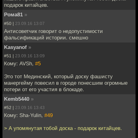
подарок китайцев.
Рома81
»
#50 |
23.09.16 13:07
Антисоветчик говорит о недопустимости
фальсификаций истории. смешно
Kasyanof
»
#51 |
23.09.16 13:09
Кому: AVSh,
#5
Это тот Мединский, который доску фашисту
манергейму повесил в городе понесшим огромные
потери от его участия в блокаде.
Kemb5440
»
#52 |
23.09.16 13:43
Кому: Sha-Yulin,
#49
> А упомянутая тобой доска - подарок китайцев.