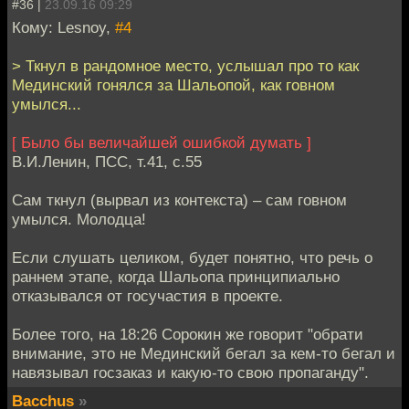
#36 |
23.09.16 09:29
Кому: Lesnoy,
#4
> Ткнул в рандомное место, услышал про то как
Мединский гонялся за Шальопой, как говном
умылся...
[ Было бы величайшей ошибкой думать ]
В.И.Ленин, ПСС, т.41, с.55
Сам ткнул (вырвал из контекста) – сам говном
умылся. Молодца!
Если слушать целиком, будет понятно, что речь о
раннем этапе, когда Шальопа принципиально
отказывался от госучастия в проекте.
Более того, на 18:26 Сорокин же говорит "обрати
внимание, это не Мединский бегал за кем-то бегал и
навязывал госзаказ и какую-то свою пропаганду".
Bacchus
»