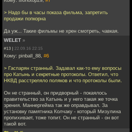
Кому: slonotop29,
#7
> Надо бы в часы показа фильма, запретить
продажи попкорна
Да уж... Такие фильмы не хрен смотреть, чавкая.
WELET
»
#13 |
22.09.16 22:15
Кому: pinball_88,
#6
> Гаспарян странный. Задавал как-то ему вопросы
про Катынь и секретные протоколы. Ответил, что
НКВД расстреляло поляков и что протоколы были.
Он не странный, он придворный - покаялось
правительство за Катынь и у него такая же точка
зрения. Маннергейма так же оправдывал. За
установку памятника Колчаку - который Мизулина
пропихивает, тоже топит. Он не странный - он вот
такой вот.