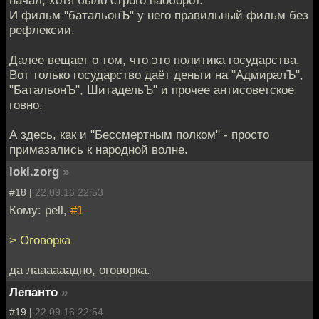
начал, хотя было строго наоборот.
И фильм "батальонЪ" у него правильный фильм без
рефлексии.
Далее вещает о том, что это политика государства.
Вот только государство даёт деньги на "АдмиралЪ",
"БатальонЪ", ШитадельЪ" и прочее антисоветское
говно.
А здесь, как и "Бессмертным полком" - просто
примазались к народной волне.
loki.zorg
»
#18 |
22.09.16 22:53
Кому: pell,
#1
> Оговорка
да лаааааадно, оговорка.
Лепанто
»
#19 |
22.09.16 22:54