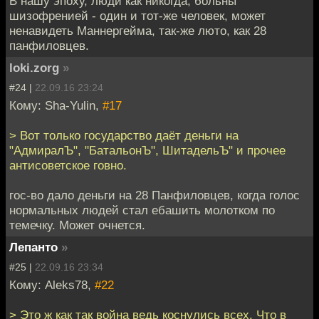
В нашу эпоху, люди как никогда, больны
шизофренией - один и тот-же человек, может
ненавидеть Маннергейма, так-же люто, как 28
панфиловцев.
loki.zorg
»
#24 |
22.09.16 23:24
Кому: Sha-Yulin,
#17
> Вот только государство даёт деньги на
"АдмиралЪ", "БатальонЪ", ШитадельЪ" и прочее
антисоветское говно.
гос-во дало деньги на 28 Панфиловцев, когда голос
нормальных людей стал ебашить молотком по
темечку. Может очнется.
Лепанто
»
#25 |
22.09.16 23:34
Кому: Aleks78,
#22
> Это ж как так война ведь коснулись всех. Что в