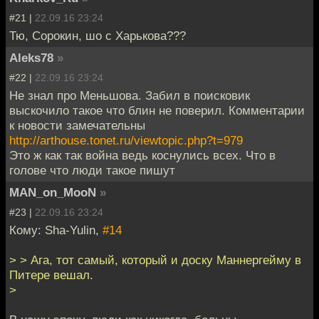
#21 |
22.09.16 23:24
Тю, Сорокин, шо с Харькова???
Aleks78
»
#22 |
22.09.16 23:24
Не знал про Меньшова. Забил в поисковик
выскочило такое что блин не поверил. Комментарии
к новости замечательны
http://arthouse.tonet.ru/viewtopic.php?t=979
Это ж как так война ведь коснулись всех. Что в
голове что люди такое пишут
MAN_on_MooN
»
#23 |
22.09.16 23:24
Кому: Sha-Yulin,
#14
> > Ага, тот самый, который и доску Маннергейму в
Питере вешал.
>