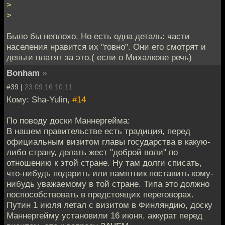
>
>
Было бы неплохо. Но есть одна деталь: части
населения нравится их "говно". Они его смотрят и
деньги платят за это.( если о Михалкове речь)
Bonham
»
#39 |
23.09.16 10:11
Кому: Sha-Yulin,
#14
По поводу доски Маннергейма:
В нашем правительстве есть традиция, перед
официальным визитом главы государства в какую-
либо страну, делать жест "доброй воли" по
отношению к этой стране. Ну там долги списать,
что-нибудь подарить или памятник поставить кому-
нибудь уважаемому в той стране. Типа это должно
поспособствовать в предстоящих переговорах.
Путин 1 июля летал с визитом в Финляндию, доску
Маннергейму установили 16 июня, аккурат перед