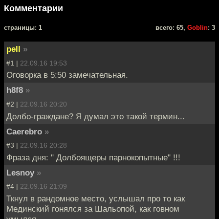
Комментарии
cтраницы: 1
всего: 65,
Goblin
: 3
pell
»
#1 |
22.09.16 19:53
Оговорка в 5:50 замечательная.
h8f8
»
#2 |
22.09.16 20:20
Долбо-граждане? Я думал это такой термин...
Caerebro
»
#3 |
22.09.16 20:28
Фраза дня: " Долбоящеры парнокопытные" !!!
Lesnoy
»
#4 |
22.09.16 21:09
Ткнул в рандомное место, услышал про то как
Мединский гонялся за Шальопой, как говном
умылся...