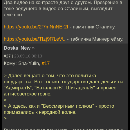
Два видео на контрасте друг с другом. Презрение в
тоне ведущего в видео со Сталиным, выглядит
смешно.
https://youtu.be/2f7mNnNEr2I
- памятник Сталину.
https://youtu.be/TIzj9f7LeVU
- табличка Маннергейму.
Doska_New
»
#27 |
23.09.16 00:13
Кому: Sha-Yulin,
#17
> Далее вещает о том, что это политика
государства. Вот только государство даёт деньги на
"АдмиралЪ", "БатальонЪ", ШитадельЪ" и прочее
антисоветское говно.
>
> А здесь, как и "Бессмертным полком" - просто
примазались к народной волне.
>