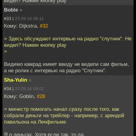
видел? Нажми кнопку play
Boble
»
#33 |
23.09.16 08:11
Кому: Dijkstra,
#32
> Здесь обсуждают интервью на радио "спутник". Не
видел? Нажми кнопку play
>
Видимо камрад имеет ввиду не видели сам фильм,
а не ролик с интервью на радио "Спутник".
Sha-Yulin
»
#34 |
23.09.16 09:02
Кому: Goblin,
#28
> министр помогать начал сразу после того, как
собрали деньги на трейлер - например, с арендой
павильона на Ленфильме
Я о деньгах. Хотя если так, то да.