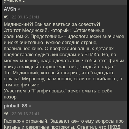
AVSh
»
#5 |
22.09.16 21:41
Мединский?! Взывал взяться за совесть?!
Это тот Мединский, который :"«Утомленные
солнцем-2. Предстояние» - идеологически значимое
и исключительно нужное сегодня стране,
правильное кино. О профессиональных деталях
предоставлю судить киноведам из ВГИКа. Но, по
моему мнению, надо сделать так, чтобы этот фильм
увидел каждый старшеклассник, каждый солдат"
Тот Мединский, который говорил, что "надо дать
оскара" Миронову, за монолог, если не ошибаюсь, в
том же фильме.
Участием в "Панфиловцах" хочет смыть с себя
позор.
pinball_88
»
#6 |
22.09.16 21:41
Гаспарян странный. Задавал как-то ему вопросы про
Катынь и секретные протоколы. Ответил, что НКВД