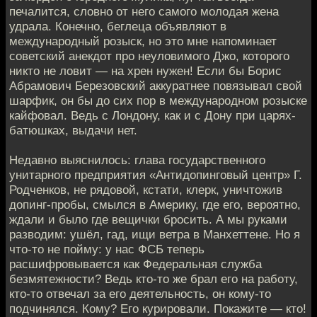
печалится, словно от него самого молодая жена
удрала. Конечно, беглеца объявляют в
международный розыск, но это мне напоминает
советский анекдот про неуловимого Джо, которого
никто не ловит — на хрен нужен! Если бы Борис
Абрамович Березовский аккуратнее повязывал свой
шарфик, он бы до сих пор в международном розыске
кайфовал. Ведь с Лондону, как и с Дону при царях-
батюшках, выдачи нет.
Недавно выяснилось: глава государственного
унитарного предприятия «Антидопинговый центр» Г.
Родченков, не рядовой, кстати, клерк, уничтожив
допинг-пробы, смылся в Америку, где его, вероятно,
ждали и было где вещички бросить. А мы руками
разводим: ушёл, гад, ищи ветра в Манхеттене. Но я
что-то не пойму: у нас ФСБ теперь
расшифровывается как Федеральная служба
безмятежности? Ведь кто-то же брал его на работу,
кто-то отвечал за его деятельность, он кому-то
подчинялся. Кому? Его курировали. Покажите — кто!