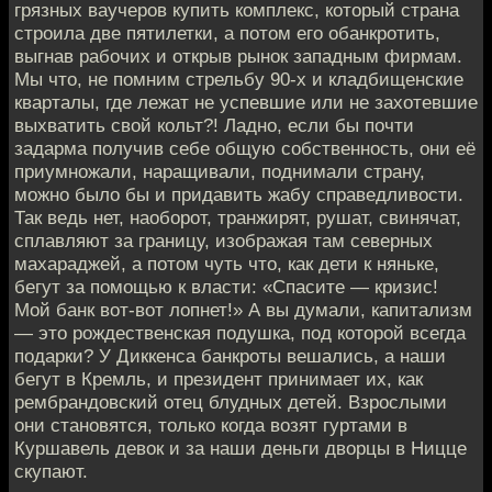
грязных ваучеров купить комплекс, который страна
строила две пятилетки, а потом его обанкротить,
выгнав рабочих и открыв рынок западным фирмам.
Мы что, не помним стрельбу 90-х и кладбищенские
кварталы, где лежат не успевшие или не захотевшие
выхватить свой кольт?! Ладно, если бы почти
задарма получив себе общую собственность, они её
приумножали, наращивали, поднимали страну,
можно было бы и придавить жабу справедливости.
Так ведь нет, наоборот, транжирят, рушат, свинячат,
сплавляют за границу, изображая там северных
махараджей, а потом чуть что, как дети к няньке,
бегут за помощью к власти: «Спасите — кризис!
Мой банк вот-вот лопнет!» А вы думали, капитализм
— это рождественская подушка, под которой всегда
подарки? У Диккенса банкроты вешались, а наши
бегут в Кремль, и президент принимает их, как
рембрандовский отец блудных детей. Взрослыми
они становятся, только когда возят гуртами в
Куршавель девок и за наши деньги дворцы в Ницце
скупают.