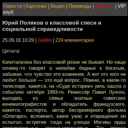
Новости
|
Картинки
|
Видео
|
Переводы
|
Магазин
|
VIP
клуб
Юрий Поляков о классовой спеси и
социальной справедливости
25.09.16 10:29
|
Goblin
|
224 комментария
Цитата:
Капитализма без классовой розни не бывает. Но чаще
почему-то говорят о нелюбви бедных к богатым,
забывая, что чувство это взаимное. А вот кто кого не
любит больше — это ещё вопрос. Помню, в каком-то
телеспоре, кажется, на «Суде истории» речь зашла о
событиях октября 1993-го. Режиссёр Павел Лунгин,
выходец из семьи знатных советских
кинематографистов и обладатель французского,
кажется, паспорта, автор беспримерного фильма
«Олигарх», вспомнил, какие ужас и отвращение он
испытал, встретив тогда на улицах Москвы орды
отвратительных красно-коричневых. Так пресса