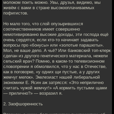
молоком поить можно. Увы, друзья, видимо, мы
живём с вами в стране высокооплачиваемых
пофигистов.
Но мало того, что слой опузырившихся
соотечественников имеет совершенно
немотивированно высокие доходы, эти господа ещё
очень сердятся, если кто-то начинает задавать
вопросы про «бонусы» или «золотые парашюты».
Мол, не ваше дело. А чьё? Или банковский топ-клерк
сделан из другого генетического материала, нежели
сельский врач? Помню, в каком-то телевизионном
словопрении я обмолвился, что у нас в Отечестве,
как в поговорке, «у одних щи пустые, а у других
жемчуг мелок». Экклезиаст нашей либеральной
экономики Е. Ясин аж затрясся: «Это неприлично
считать чужой жемчуг!» «А кормить пустыми щами
— прилично?» — возразил я.
2. Заофшоренность