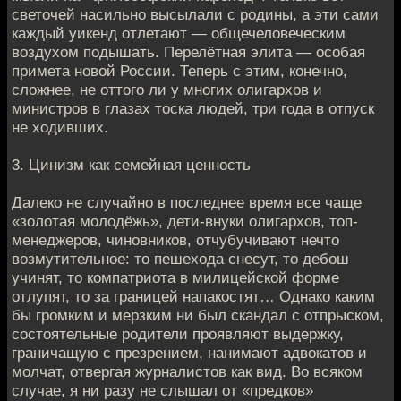
светочей насильно высылали с родины, а эти сами
каждый уикенд отлетают — общечеловеческим
воздухом подышать. Перелётная элита — особая
примета новой России. Теперь с этим, конечно,
сложнее, не оттого ли у многих олигархов и
министров в глазах тоска людей, три года в отпуск
не ходивших.
3. Цинизм как семейная ценность
Далеко не случайно в последнее время все чаще
«золотая молодёжь», дети-внуки олигархов, топ-
менеджеров, чиновников, отчубучивают нечто
возмутительное: то пешехода снесут, то дебош
учинят, то компатриота в милицейской форме
отлупят, то за границей напакостят… Однако каким
бы громким и мерзким ни был скандал с отпрыском,
состоятельные родители проявляют выдержку,
граничащую с презрением, нанимают адвокатов и
молчат, отвергая журналистов как вид. Во всяком
случае, я ни разу не слышал от «предков»