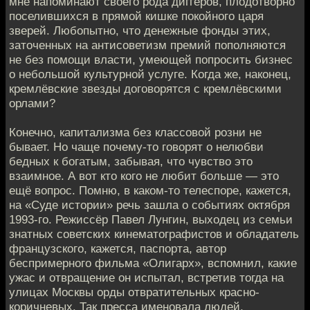
мне напоминают своего рода диггеров, плодотворно
поселившихся в прямой кишке покойного царя
зверей. Любопытно, что денежные фонды этих,
заточенных на антисоветизм премий пополняются
не без помощи власти, умеющей попросить бизнес
о небольшой культурной услуге. Когда же, наконец,
кремлёвские звезды договорятся с кремлёвскими
орлами?
Конечно, капитализма без классовой розни не
бывает. Но чаще почему-то говорят о нелюбви
бедных к богатым, забывая, что чувство это
взаимное. А вот кто кого не любит больше — это
ещё вопрос. Помню, в каком-то телеспоре, кажется,
на «Суде истории» речь зашла о событиях октября
1993-го. Режиссёр Павел Лунгин, выходец из семьи
знатных советских кинематографистов и обладатель
французского, кажется, паспорта, автор
беспримерного фильма «Олигарх», вспомнил, какие
ужас и отвращение он испытал, встретив тогда на
улицах Москвы орды отвратительных красно-
коричневых. Так пресса именовала людей,