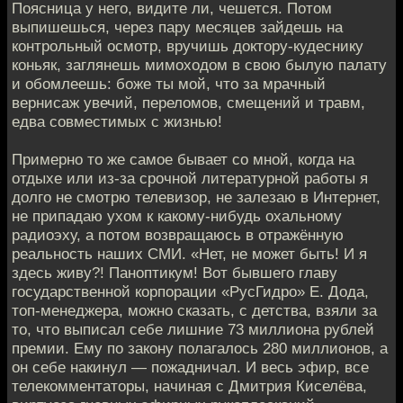
Поясница у него, видите ли, чешется. Потом
выпишешься, через пару месяцев зайдешь на
контрольный осмотр, вручишь доктору-кудеснику
коньяк, заглянешь мимоходом в свою былую палату
и обомлеешь: боже ты мой, что за мрачный
вернисаж увечий, переломов, смещений и травм,
едва совместимых с жизнью!
Примерно то же самое бывает со мной, когда на
отдыхе или из-за срочной литературной работы я
долго не смотрю телевизор, не залезаю в Интернет,
не припадаю ухом к какому-нибудь охальному
радиоэху, а потом возвращаюсь в отражённую
реальность наших СМИ. «Нет, не может быть! И я
здесь живу?! Паноптикум! Вот бывшего главу
государственной корпорации «РусГидро» Е. Дода,
топ-менеджера, можно сказать, с детства, взяли за
то, что выписал себе лишние 73 миллиона рублей
премии. Ему по закону полагалось 280 миллионов, а
он себе накинул — пожадничал. И весь эфир, все
телекомментаторы, начиная с Дмитрия Киселёва,