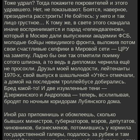
Тоже удрал? Тогда покажите покровителей и этого
удравшего. Нет, не показывают. Боятся, наверное,
президента расстроить! Не бойтесь: у него и так
лицо грустное… К тому же, в свете этого скандала
иначе воспринимается и парад «гелендвагенов»,
который в Москве дали выпускники академии ФСБ,
молодые бойцы невидимого фронта, выложив потом
свои счастливые селфики в Мировой сети — ЦРУ
на заметку. Ладно бы они так отметили поимку
сотого шпиона, а то ведь в дипломах чернила ещё
не просохли. Друзья моей молодости, лейтенанты
1970-х, свой выпуск в шашлычной «Утёс» отмечали,
а домой на последнем троллейбусе добирались.
Бред какой-то! И две изумленные тени —
Дзержинского и Андропова — теперь, всхлипывая,
бродят по ночным коридорам Лубянского дома.
Иной раз припомнишь и обомлеешь, сколько
бывших министров, губернаторов, мэров, депутатов,
чиновников, бизнесменов, потомившись у кормила
государственной галеры, подалось за рубеж и там