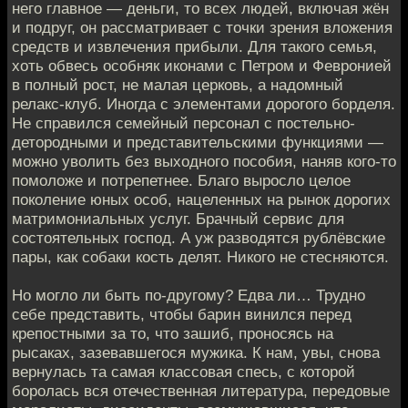
него главное — деньги, то всех людей, включая жён
и подруг, он рассматривает с точки зрения вложения
средств и извлечения прибыли. Для такого семья,
хоть обвесь особняк иконами с Петром и Февронией
в полный рост, не малая церковь, а надомный
релакс-клуб. Иногда с элементами дорогого борделя.
Не справился семейный персонал с постельно-
детородными и представительскими функциями —
можно уволить без выходного пособия, наняв кого-то
помоложе и потрепетнее. Благо выросло целое
поколение юных особ, нацеленных на рынок дорогих
матримониальных услуг. Брачный сервис для
состоятельных господ. А уж разводятся рублёвские
пары, как собаки кость делят. Никого не стесняются.
Но могло ли быть по-другому? Едва ли… Трудно
себе представить, чтобы барин винился перед
крепостными за то, что зашиб, проносясь на
рысаках, зазевавшегося мужика. К нам, увы, снова
вернулась та самая классовая спесь, с которой
боролась вся отечественная литература, передовые