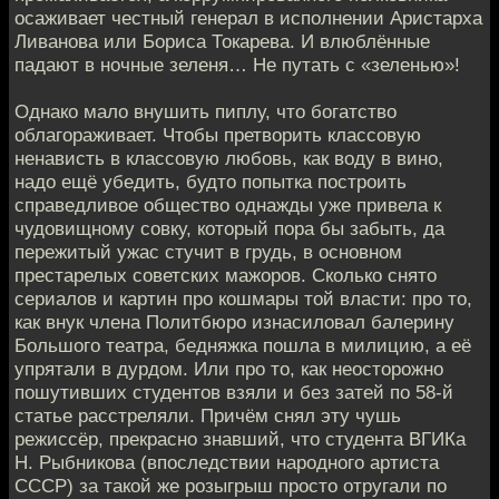
осаживает честный генерал в исполнении Аристарха
Ливанова или Бориса Токарева. И влюблённые
падают в ночные зеленя… Не путать с «зеленью»!
Однако мало внушить пиплу, что богатство
облагораживает. Чтобы претворить классовую
ненависть в классовую любовь, как воду в вино,
надо ещё убедить, будто попытка построить
справедливое общество однажды уже привела к
чудовищному совку, который пора бы забыть, да
пережитый ужас стучит в грудь, в основном
престарелых советских мажоров. Сколько снято
сериалов и картин про кошмары той власти: про то,
как внук члена Политбюро изнасиловал балерину
Большого театра, бедняжка пошла в милицию, а её
упрятали в дурдом. Или про то, как неосторожно
пошутивших студентов взяли и без затей по 58-й
статье расстреляли. Причём снял эту чушь
режиссёр, прекрасно знавший, что студента ВГИКа
Н. Рыбникова (впоследствии народного артиста
СССР) за такой же розыгрыш просто отругали по