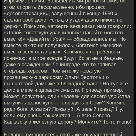
Впрочем, с ними, большевиками-рыночниками, об
этом спорить бессмысленно, ибо процесс
«десовестизации», запущенный в конце 1980-х,
сделал своё дело: «стыд в узде» давно никого не
держит. Помните, четверть века назад нам говорили:
«Долой советскую уравниловку! Давайте богатеть
вместе!» «Давайте! Ура!» — обрадовались мы. Но
вместе как-то не получилось, богатеют немногие
вместо всех остальных. Конечно, я не ребёнок и
понимаю: в мире всегда будут богатые и бедные,
даже в осаждённом Ленинграде кто-то запивал
стерлядь хересом. Помните жутковатую
прозаическую зарисовку Ольги Берггольц о
пышнотелой дамочке в блокадной бане? Но тут всё
дело в мере и здравом смысле. Приведу пример.
Может, допустим, один человек для своего удобства
выкупить целое купе — съездить в Сочи? Конечно,
ради бога! А вагон? Пожалуй. А целый поезд? Ну,
если ему очень так хочется… А всю Северо-
Кавказскую железную дорогу? Молчите? То-то и оно!
Недавно руководитель опять же государственной