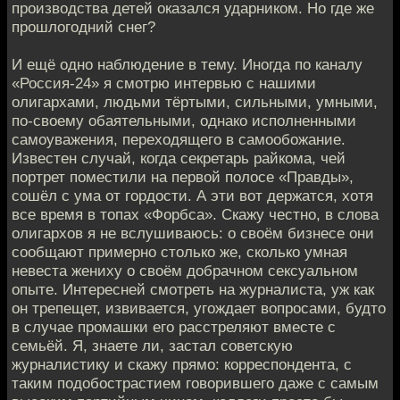
производства детей оказался ударником. Но где же
прошлогодний снег?
И ещё одно наблюдение в тему. Иногда по каналу
«Россия-24» я смотрю интервью с нашими
олигархами, людьми тёртыми, сильными, умными,
по-своему обаятельными, однако исполненными
самоуважения, переходящего в самообожание.
Известен случай, когда секретарь райкома, чей
портрет поместили на первой полосе «Правды»,
сошёл с ума от гордости. А эти вот держатся, хотя
все время в топах «Форбса». Скажу честно, в слова
олигархов я не вслушиваюсь: о своём бизнесе они
сообщают примерно столько же, сколько умная
невеста жениху о своём добрачном сексуальном
опыте. Интересней смотреть на журналиста, уж как
он трепещет, извивается, угождает вопросами, будто
в случае промашки его расстреляют вместе с
семьёй. Я, знаете ли, застал советскую
журналистику и скажу прямо: корреспондента, с
таким подобострастием говорившего даже с самым