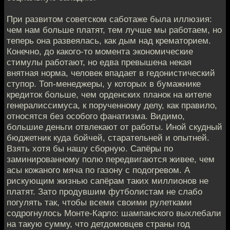
При развитом советском саботаже была иллюзия:
чем нам больше платят, тем лучше мы работаем, но
теперь она развеялась, как дым над крематорием.
Конечно, до какого-то момента экономические
стимулы работают, но едва превышена некая
внятная норма, человек впадает в гедонистический
ступор. Топ-менеджеры, у которых в бумажнике
кредиток больше, чем орденских планок на кителе
генералиссимуса, к порученному делу, как правило,
относятся без особого фанатизма. Видимо,
большие деньги отвлекают от работы. Иной скудный
бюджетник куда бойчей, старательней и опытней.
Взять хотя бы нашу сборную. Сапёры по
заминированному полю передвигаются живее, чем
асы кожаного мяча по газону с подогревом. А
рискующим жизнью сапёрам таких миллионов не
платят. Зато продувшим футболистам не слабо
погулять так, чтобы всеми своими рулетками
содрогнулось Монте-Карло: шампанского выхлебали
на такую сумму, что детдомовцев страны год