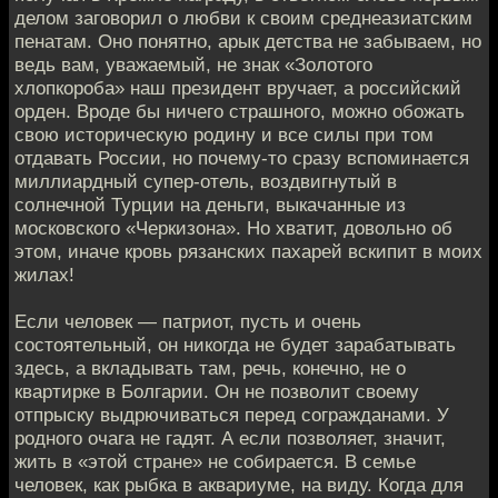
делом заговорил о любви к своим среднеазиатским
пенатам. Оно понятно, арык детства не забываем, но
ведь вам, уважаемый, не знак «Золотого
хлопкороба» наш президент вручает, а российский
орден. Вроде бы ничего страшного, можно обожать
свою историческую родину и все силы при том
отдавать России, но почему-то сразу вспоминается
миллиардный супер-отель, воздвигнутый в
солнечной Турции на деньги, выкачанные из
московского «Черкизона». Но хватит, довольно об
этом, иначе кровь рязанских пахарей вскипит в моих
жилах!
Если человек — патриот, пусть и очень
состоятельный, он никогда не будет зарабатывать
здесь, а вкладывать там, речь, конечно, не о
квартирке в Болгарии. Он не позволит своему
отпрыску выдрючиваться перед согражданами. У
родного очага не гадят. А если позволяет, значит,
жить в «этой стране» не собирается. В семье
человек, как рыбка в аквариуме, на виду. Когда для