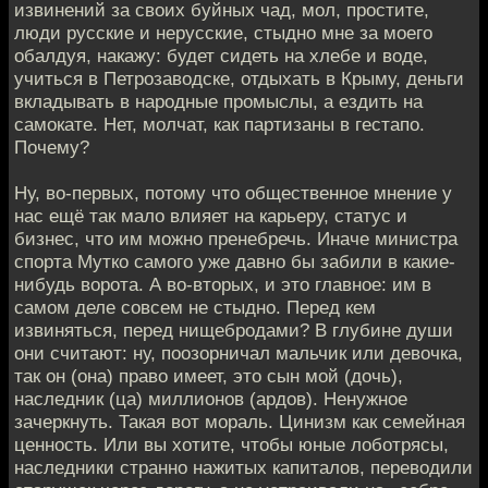
извинений за своих буйных чад, мол, простите,
люди русские и нерусские, стыдно мне за моего
обалдуя, накажу: будет сидеть на хлебе и воде,
учиться в Петрозаводске, отдыхать в Крыму, деньги
вкладывать в народные промыслы, а ездить на
самокате. Нет, молчат, как партизаны в гестапо.
Почему?
Ну, во-первых, потому что общественное мнение у
нас ещё так мало влияет на карьеру, статус и
бизнес, что им можно пренебречь. Иначе министра
спорта Мутко самого уже давно бы забили в какие-
нибудь ворота. А во-вторых, и это главное: им в
самом деле совсем не стыдно. Перед кем
извиняться, перед нищебродами? В глубине души
они считают: ну, поозорничал мальчик или девочка,
так он (она) право имеет, это сын мой (дочь),
наследник (ца) миллионов (ардов). Ненужное
зачеркнуть. Такая вот мораль. Цинизм как семейная
ценность. Или вы хотите, чтобы юные лоботрясы,
наследники странно нажитых капиталов, переводили