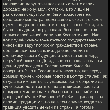
монополии вдруг отказался дать отчёт о своих
доходах: не хочу, мол, огласки, а то лишние
разговоры пойдут! Хотел бы я посмотреть на
советского министра, пожелавшего скрыть, с какой
суммы он должен заплатить партвзносы. Посадить
бы не посадили, но руководил бы он после этого
только своей женой, если она беспартийная. Или
вот случай: сынок тоже крупного государственного
чиновника вдруг попросил гражданство в стране,
объявившей нам санкции, да ещё вложил в
экономику своего будущего отечества миллиард —
не рублей, конечно. Догадываетесь, сколько на эти
деньги добрых дел в России можно было бы
совершить? Но в России жить неуютно, нет перед
домами лужаек, которые подстригают триста лет. Так
откуда же им взяться, лужайкам, если боярские да
купеческие дети тратятся на английские газоны и
швыряют миллионы, чтобы попасть на приём во
дворец к бабушке Елизавете! Любая страна прочна
своими традициями, но не в том случае, когда это
традиция уводить деньги из страны, а потом и