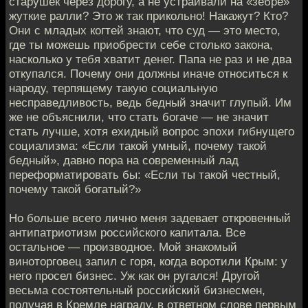
старушек через дорогу, а не устраивали на «зебре»
жуткие ралли? Это ж так прикольно! Накажут? Кто?
Они с младых когтей знают, что суд — это место,
где ты можешь приобрести себе столько закона,
насколько у тебя хватит денег. Папа не раз и не два
откупался. Почему они должны иначе относиться к
народу, терпящему такую социальную
несправедливость, ведь бедный значит глупый. Им
же не объяснили, что стать богаче — не значит
стать лучше, хотя ехидный вопрос эпохи гибнущего
социализма: «Если такой умный, почему такой
бедный», давно пора на современный лад
переформатировать бы: «Если ты такой честный,
почему такой богатый?»
Но больше всего лично меня задевает откровенный
антипатриотизм российского капитала. Все
остальное — производное. Мой знакомый
виноторговец запил с горя, когда воротили Крым: у
него просел бизнес. Уж как он ругался! Другой
весьма состоятельный российский бизнесмен,
получая в Кремле награду, в ответном слове первым