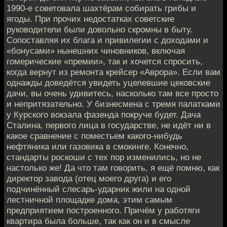
1990-е советовала шахтёрам собирать грибы и
ягоды. При прочих недостатках советские
руководители были довольно скромны в быту.
Сопоставляя их блага и привилегии с доходами и
«бонусами» нынешних чиновников, включая
гомерические «премии», так и хочется спросить,
когда вернут из ремонта крейсер «Аврора». Если вам
однажды доведётся увидеть уцелевшие цековские
дачи, вы очень удивитесь, насколько там все просто
и непритязательно. У бизнесмена с тремя палатками
у Курского вокзала фазенда покруче будет. Дача
Сталина, первого лица в государстве, не идёт ни в
какое сравнение с поместьем какого-нибудь
нефтяника или газовика в смокинге. Конечно,
стандарты роскоши с тех пор изменились, но не
настолько же! Да что там говорить, я ещё помню, как
директор завода (отец моего друга) и его
подчинённый слесарь-ударник жили на одной
лестничной площадке дома, этим самым
предприятием построенного. Причём у работяги
квартира была больше, так как он и в смысле