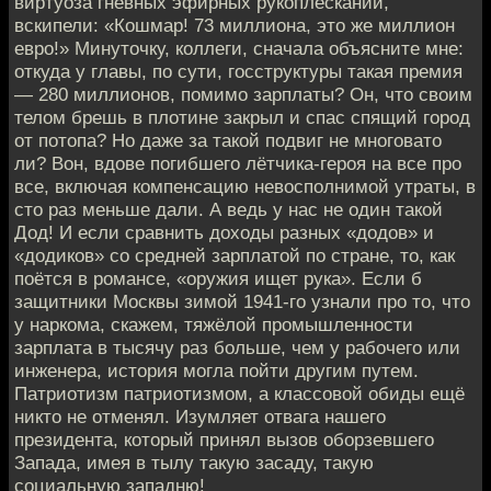
виртуоза гневных эфирных рукоплесканий,
вскипели: «Кошмар! 73 миллиона, это же миллион
евро!» Минуточку, коллеги, сначала объясните мне:
откуда у главы, по сути, госструктуры такая премия
— 280 миллионов, помимо зарплаты? Он, что своим
телом брешь в плотине закрыл и спас спящий город
от потопа? Но даже за такой подвиг не многовато
ли? Вон, вдове погибшего лётчика-героя на все про
все, включая компенсацию невосполнимой утраты, в
сто раз меньше дали. А ведь у нас не один такой
Дод! И если сравнить доходы разных «додов» и
«додиков» со средней зарплатой по стране, то, как
поётся в романсе, «оружия ищет рука». Если б
защитники Москвы зимой 1941-го узнали про то, что
у наркома, скажем, тяжёлой промышленности
зарплата в тысячу раз больше, чем у рабочего или
инженера, история могла пойти другим путем.
Патриотизм патриотизмом, а классовой обиды ещё
никто не отменял. Изумляет отвага нашего
президента, который принял вызов оборзевшего
Запада, имея в тылу такую засаду, такую
социальную западню!