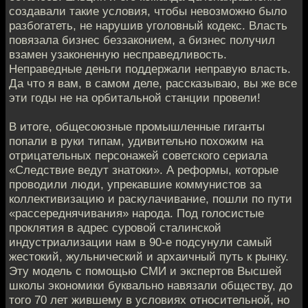
создавали такие условия, чтобы невозможно было
разбогатеть, не нарушив уголовный кодекс. Власть
повязала бизнес беззаконием, а бизнес получил
взамен узаконенную несправедливость.
Неправедные деньги поддержали неправую власть.
Да что я вам, в самом деле, рассказываю, вы же все
эти годы не на орбитальной станции провели!
В итоге, общесоюзные промышленные гиганты
попали в руки типам, удивительно похожим на
отрицательных персонажей советского сериала
«Следствие ведут знатоки». А реформы, которые
проводили люди, упрекавшие коммунистов за
коллективизацию и раскулачивание, пошли по пути
«рассереднячивания» народа. Под голосистые
проклятия в адрес суровой сталинской
индустриализации нам в 90-е подсунули самый
жестокий, жульнический и архаичный путь к рынку.
Эту модель с помощью СМИ и экспертов Высшей
школы экономики буквально навязали обществу, до
того 70 лет жившему в условиях относительной, но