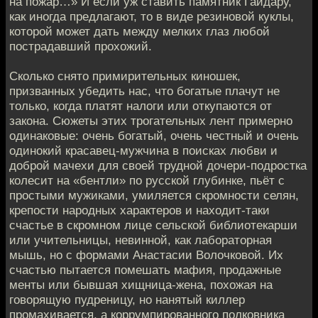
на пожар…» И если уж ставить памятник Гайдару,
как иногда предлагают, то в виде резиновой куклы,
которой может дать между мелких глаз любой
пострадавший прохожий.
Сколько снято примирительных киношек,
призванных убедить нас, что богатые плачут не
только, когда платят налоги или откупаются от
закона. Сюжеты этих трогательных лент примерно
одинаковые: очень богатый, очень честный и очень
одинокий красавец-мужчина в поисках любви и
доброй мачехи для своей трудной дочери-подростка
колесит на «бентли» по русской глубинке, пьёт с
простыми мужиками, умиляется скромности селян,
крепости народных характеров и находит-таки
счастье в скромном лице сельской библиотекарши
или учительницы, невинной, как лабораторная
мышь, но с формами Анастасии Волочковой. Их
счастью пытается помешать мафия, продажные
менты или бывшая хищница-жена, похожая на
говорящую пудреницу, но нанятый киллер
промахивается, а коррумпированного полковника