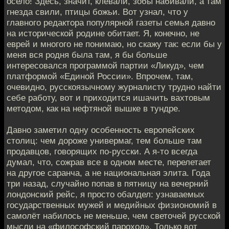
осело! Здесь, значит, клевали, зобы набивали, а там
гнезда свили, птицы божьи. Вот узнал, что у
главного редактора популярной газеты семья давно
на исторической родине обитает. Я, конечно, не
еврей и многого не понимаю, но скажу так: если бы у
меня вся родня была там, я бы больше
интересовался программой партии «Ликуд», чем
платформой «Единой России». Впрочем, там,
очевидно, русскоязычному журналисту трудно найти
себе работу, вот и приходится ишачить вахтовым
методом, как на нефтяной вышке в тундре.
Давно заметил одну особенность европейских
столиц: чем дороже универмаг, тем больше там
продавцов, говорящих по-русски. А я-то всегда
думал, что, сожрав все в одном месте, перелетает
на другое саранча, а не национальная элита. Года
три назад, случайно попав в пятницу на вечерний
лондонский рейс, я просто обалдел: узнаваемых
государственных мужей и медийных физиономий в
самолёт набилось не меньше, чем светочей русской
мысли на «философский пароход». Только вот