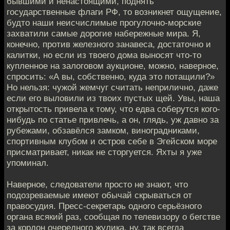
бывшими и ненастоящими, поднять
государственные флаги РФ, то возникнет ощущение,
будто наши неисчислимые прогулочно-морские
захватили самые дорогие набережные мира. Я,
конечно, против железного занавеса, достаточно и
калитки, но если из твоего дома выносят что-то
купленное на залоговом аукционе, можно, наверное,
спросить: «А вы, собственно, куда это потащили?»
Но нельзя: чужой жемчуг считать неприлично, даже
если его выловили из твоих пустых щей. Увы, наша
открытость привела к тому, что едва соберутся кого-
нибудь по статье привлечь, а он, глядь, уж давно за
рубежами, обзавёлся замком, виноградниками,
спортивным клубом и остров себе в Эгейском море
присматривает, никак не сторгуется. Яхты я уже
упоминал.
Наверное, следователи просто не знают, что
подозреваемые имеют обычай скрываться от
правосудия. Пресс-секретарь одного серьёзного
органа всякий раз, сообщая по телевизору о бегстве
за кордон очередного жулика, ну, так всегда