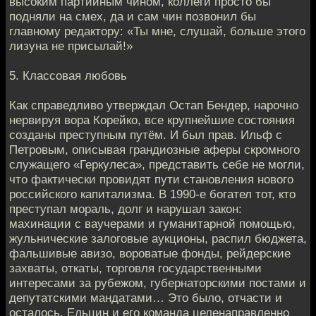
высоким партийным чином, коллеги просто бы
подняли на смех, да и сам чин позвонил бы
главному редактору: «Ты мне, слушай, больше этого
лизуна не присылай!»
5. Классовая любовь
Как справедливо утверждал Остап Бендер, нарочно
нервируя вора Корейко, все крупнейшие состояния
созданы преступным путём. И был прав. Ильф с
Петровым, описывая грандиозные аферы скромного
служащего «Геркулеса», представить себе не могли,
что фактически провидят пути становления нового
российского капитализма. В 1990-е богател тот, кто
преступал мораль, долг и нарушал закон:
махинации с ваучерами и гуманитарной помощью,
жульнические залоговые аукционы, распил бюджета,
фальшивые авизо, вороватые фонды, рейдерские
захваты, откаты, торговля государственными
интересами за рубежом, губернаторскими постами и
депутатскими мандатами… Это было, отчасти и
осталось. Ельцин и его команда целенаправленно