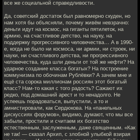
все же социальной справедливости.
Да, советский достаток был равномерно скуден, но
нам хотя бы объясняли, почему живём невзрачно:
деньги идут на космос, на гиганты пятилеток, на
армию, на счастливое детство, на науку, на
поддержку прогрессивного человечества… А в 1990-
е, когда не было ни космоса, ни армии, ни строек, ни
науки, ни счастливого детства, ни прогрессивного
человечества, куда шли деньги от той же нефти? На
ударное создание класса богатых? На построение
коммунизма по обочинам Рублёвки? А зачем мне и
ещё ста сорока миллионам россиян этот богатый
класс? Нам-то какая с того радость? Сажают их
редко, под домашний арест и то ненадолго. Не
успеешь порадоваться, выпустили, а то и
амнистировали, как Сердюкова. На «панельных
дискуссиях форумов», видимо, думают, что мы все
забыли, простили и считаем их богатство
естественным, заслуженным, даже священным. «Как
не так! — сказал Архип, с злобной улыбкой взирая