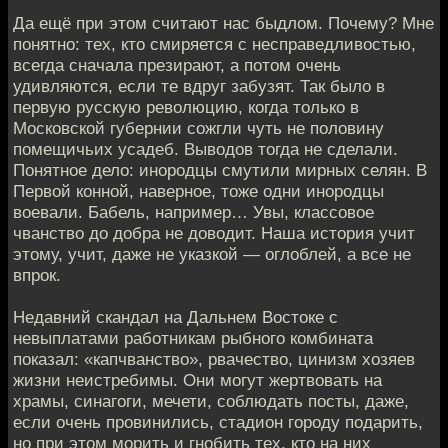
Да ещё при этом считают нас быдлом. Почему? Мне
понятно: тех, кто смиряется с несправедливостью,
всегда сначала презирают, а потом очень
удивляются, если те вдруг забузят. Так было в
первую русскую революцию, когда только в
Московской губернии сожгли чуть не половину
помещичьих усадеб. Выводов тогда не сделали.
Понятное дело: инородцы смутили мирных селян. В
Первой конной, наверное, тоже одни инородцы
воевали. Бабель, например… Увы, классовое
чванство до добра не доводит. Наша история учит
этому, учит, даже не указкой — оглоблей, а все не
впрок.
Недавний скандал на Дальнем Востоке с
невыплатами работникам рыбного комбината
показал: «капчванство», рвачество, цинизм хозяев
жизни неистребимы. Они могут жертвовать на
храмы, синагоги, мечети, соблюдать посты, даже,
если очень провинились, стадион городу подарить,
но при этом морить и гнобить тех, кто на них