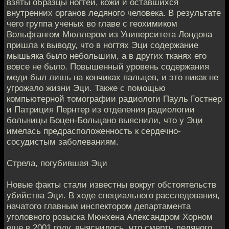
взяты образцы ногтей, кожи и оставшихся
внутренних органов ледяного человека. В результате
чего группа ученых во главе с геохимиком
Вольфгангом Мюллером из Университета Лондона
пришла к выводу, что в ногтях Эци содержание
мышьяка было небольшим, а в других тканях его
вовсе не было. Повышенный уровень содержания
меди был лишь на кончиках пальцев, и это никак не
угрожало жизни Эци. Также с помощью
компьютерной томографии радиологи Пауль Гостнер
и Патриция Пернтер из отделения радиологии
больницы Боцен-Больцано выяснили, что у Эци
имелась предрасположенность к сердечно-
сосудистым заболеваниям.
Стрела, погубившая Эци
Новые факты стали известны вокруг обстоятельств
убийства Эци. В ходе специального расследования,
начатого главным инспектором департамента
уголовного розыска Мюнхена Александром Хорном
еще в 2001 году, выяснилось, что смерть ледяного