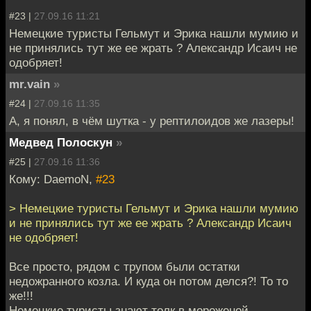
#23 |
27.09.16 11:21
Немецкие туристы Гельмут и Эрика нашли мумию и
не принялись тут же ее жрать ? Александр Исаич не
одобряет!
mr.vain
»
#24 |
27.09.16 11:35
А, я понял, в чём шутка - у рептилоидов же лазеры!
Медвед Полоскун
»
#25 |
27.09.16 11:36
Кому: DaemoN,
#23
> Немецкие туристы Гельмут и Эрика нашли мумию
и не принялись тут же ее жрать ? Александр Исаич
не одобряет!
Все просто, рядом с трупом были остатки
недожранного козла. И куда он потом делся?! То то
же!!!
Немецкие туристы знают толк в мороженой