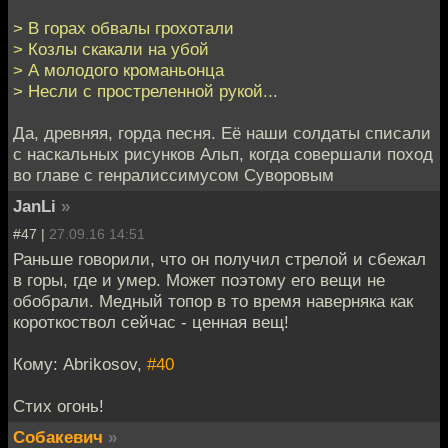
> В горах обвалы грохотали
> Козлы скакали на убой
> А молодого кроманьонца
> Несли с простреленной рукой...
Да, древняя, горда песня. Её наши солдаты списали
с наскальных рисунков Альп, когда совершали поход
во главе с генралиссимусом Суворовым
JanLi
»
#47 |
27.09.16 14:51
Раньше говорили, что он получил стрелой и сбежал
в горы, где и умер. Может поэтому его вещи не
обобрали. Медный топор в то время наверняка как
короткоствол сейчас - ценная вещ!
Кому: Abrikosov,
#40
Стих огонь!
Собакевич
»