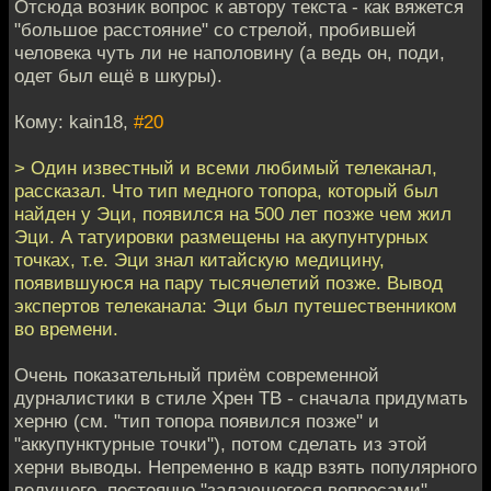
Отсюда возник вопрос к автору текста - как вяжется
"большое расстояние" со стрелой, пробившей
человека чуть ли не наполовину (а ведь он, поди,
одет был ещё в шкуры).
Кому: kain18,
#20
> Один известный и всеми любимый телеканал,
рассказал. Что тип медного топора, который был
найден у Эци, появился на 500 лет позже чем жил
Эци. А татуировки размещены на акупунтурных
точках, т.е. Эци знал китайскую медицину,
появившуюся на пару тысячелетий позже. Вывод
экспертов телеканала: Эци был путешественником
во времени.
Очень показательный приём современной
дурналистики в стиле Хрен ТВ - сначала придумать
херню (см. "тип топора появился позже" и
"аккупунктурные точки"), потом сделать из этой
херни выводы. Непременно в кадр взять популярного
ведущего, постоянно "задающегося вопросами"