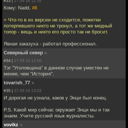
#33 |
27.09.16 12:35
Кому: Nadd,
#6
> Что-то в их версии не сходится, пожитки
потерпевшего никто не тронул, а тот же медный
топор - вещь и никто его просто так не бросит.
Явная заказуха - работал профессионал.
Северный север
»
#34 |
27.09.16 12:50
Тэг "Уголовщина" в данном случае уместен не
менее, чем "История".
tovarish_77
»
#35 |
27.09.16 13:03
И дорогая не узнала, каков у Энци был конец.
P.S. Какой мир сейчас окружает Энци мы и так
знаем. Учите русский язык журналисты.
vovikz
»