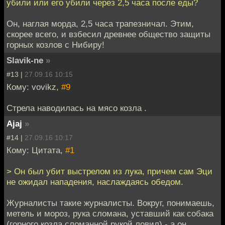
убили или его убили через 2,5 часа после еды?
Он, наглая морда, 2,5 часа трапезничал. Этим,
скорее всего, и взбесил древнее общество защиты
горных козлов с Нибиру!
Slavik-ne
»
#13 |
27.09.16 10:15
Кому: vovikz,
#9
Стрела наводилась на мясо козла .
Ajaj
»
#14 |
27.09.16 10:17
Кому: Цитата,
#1
> Он был убит выстрелом из лука, причем сам Эци
не ожидал нападения, наслаждаясь обедом.
Журналисты такие журналисты. Вокруг, понимаешь,
метель и мороз, рука сломана, уставший как собака
(горного козла сломанной рукой ловил) - а он