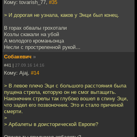
Кому: tovarish_77,
#35
> И дорогая не узнала, каков у Энци был конец.
В горах обвалы грохотали
Козлы скакали на убой
А молодого кроманьонца
Несли с простреленной рукой...
Собакевич
»
#41 |
27.09.16 14:16
Кому: Ajaj,
#14
> В левое плечо Эци с большого расстояния была
пущена стрела, которую он не смог вытащить.
Наконечник стрелы так глубоко вошел в спину Эци,
что задел его позвоночник. Это и стало причиной
смерти.
>
> Арбалеты в доисторической Европе?
Откуда ты придумал арбалеты?