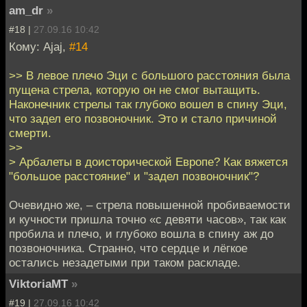
am_dr
»
#18 |
27.09.16 10:42
Кому: Ajaj,
#14
>> В левое плечо Эци с большого расстояния была
пущена стрела, которую он не смог вытащить.
Наконечник стрелы так глубоко вошел в спину Эци,
что задел его позвоночник. Это и стало причиной
смерти.
>>
> Арбалеты в доисторической Европе? Как вяжется
"большое расстояние" и "задел позвоночник"?
Очевидно же, – стрела повышенной пробиваемости
и кучности пришла точно «с девяти часов», так как
пробила и плечо, и глубоко вошла в спину аж до
позвоночника. Странно, что сердце и лёгкое
остались незадетыми при таком раскладе.
ViktoriaMT
»
#19 |
27.09.16 10:42