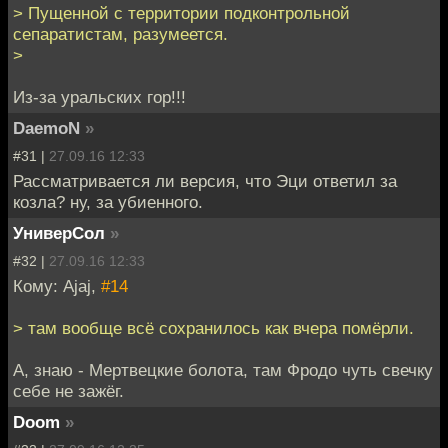
> Пущенной с территории подконтрольной
сепаратистам, разумеется.
>
Из-за уральских гор!!!
DaemoN
»
#31 |
27.09.16 12:33
Рассматривается ли версия, что Эци ответил за
козла? ну, за убиенного.
УниверСол
»
#32 |
27.09.16 12:33
Кому: Ajaj,
#14
> там вообще всё сохранилось как вчера помёрли.
А, знаю - Мертвецкие болота, там Фродо чуть свечку
себе не зажёг.
Doom
»