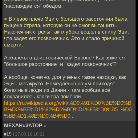
"наслаждается" обедом.
> В левое плечо Эци с большого расстояния была
пущена стрела, которую он не смог вытащить.
Наконечник стрелы так глубоко вошел в спину Эци,
что задел его позвоночник. Это и стало причиной
смерти.
Арбалеты в доисторической Европе? Как вяжется
"большое расстояние" и "задел позвоночник"?
А вообще, конечно, для учёных такие находки, как
Эци - мегакруто. Немедленно на ум приходят
болотные люди из Дании - там вообще всё
сохранилось как вчера помёрли.
https://ru.wikipedia.org/wiki/%D0%91%D0%BE%D0%B
B%D0%BE%D1%82%D0%BD%D1%8B%D0%B5_%D0
%BB%D1%8E%D0%B4%D0...
MEXAHu3ATOP
»
#15 |
27.09.16 10:22