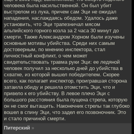
человека была насильственной. Он был убит
выстрелом из лука, причем сам Эци не ожидал
нападения, наслаждаясь обедом. Удалось даже
установить, что Эци трапезничал мясом
альпийского горного козла за 2 часа 30 минут до
смерти. Также Александром Хорном были изучены
основные мотивы убийства. Среди них самым
достоверным, по мнению инспектора, стал
личностный конфликт, о чем может
свидетельствовать травма руки Эци: ее ледяной
человек получил за несколько дней до убийства в
схватке, из которой вышел победителем. Скорее
всего, как полагает инспектор, проигравшая сторона
затаила обиду и решила отомстить Эци, что и
привело к его убийству. В левое плечо Эци с
большого расстояния была пущена стрела, которую
он не смог вытащить. Наконечник стрелы так глубоко
вошел в спину Эци, что задел его позвоночник. Это
и стало причиной смерти.
Питерский
»