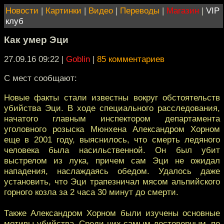
Новости
|
Картинки
|
Видео
|
Переводы
|
Магазин
|
VIP
клуб
Как умер Эци
27.09.16 09:22
|
Goblin
|
85 комментариев
С мест сообщают:
Новые факты стали известны вокруг обстоятельств
убийства Эци. В ходе специального расследования,
начатого главным инспектором департамента
уголовного розыска Мюнхена Александром Хорном
еще в 2001 году, выяснилось, что смерть ледяного
человека была насильственной. Он был убит
выстрелом из лука, причем сам Эци не ожидал
нападения, наслаждаясь обедом. Удалось даже
установить, что Эци трапезничал мясом альпийского
горного козла за 2 часа 30 минут до смерти.
Также Александром Хорном были изучены основные
мотивы убийства. Среди них самым достоверным, по