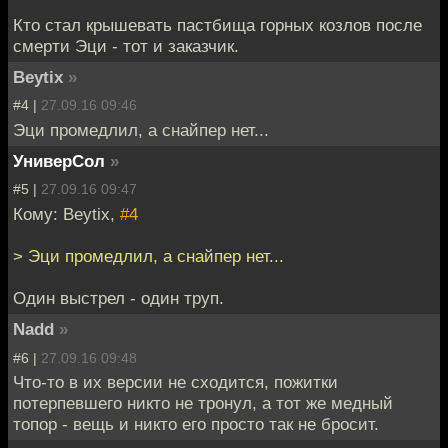
Кто стал крышевать пастбища горных козлов после
смерти Эци - тот и заказчик.
Beytix
»
#4 |
27.09.16 09:46
Эци промедлил, а снайпер нет...
УниверСол
»
#5 |
27.09.16 09:47
Кому: Beytix,
#4
> Эци промедлил, а снайпер нет...
Один выстрел - один труп.
Nadd
»
#6 |
27.09.16 09:48
Что-то в их версии не сходится, пожитки
потерпевшего никто не тронул, а тот же медный
топор - вещь и никто его просто так не бросит.