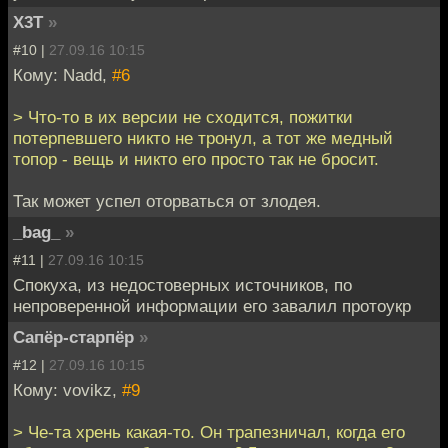
X3T
»
#10 |
27.09.16 10:15
Кому: Nadd,
#6
> Что-то в их версии не сходится, пожитки
потерпевшего никто не тронул, а тот же медный
топор - вещь и никто его просто так не бросит.
Так может успел оторваться от злодея.
_bag_
»
#11 |
27.09.16 10:15
Спокуха, из недостоверных источников, по
непроверенной информации его завалил протоукр
Сапёр-старпёр
»
#12 |
27.09.16 10:15
Кому: vovikz,
#9
> Че-та хрень какая-то. Он трапезничал, когда его