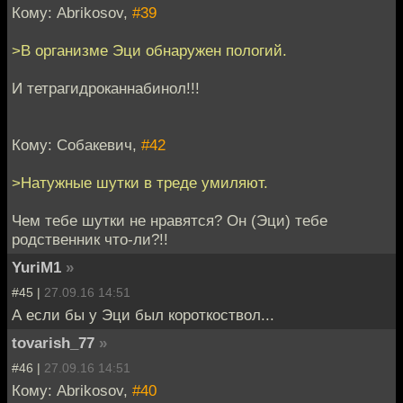
Кому: Abrikosov,
#39
>В организме Эци обнаружен пологий.
И тетрагидроканнабинол!!!
Кому: Собакевич,
#42
>Натужные шутки в треде умиляют.
Чем тебе шутки не нравятся? Он (Эци) тебе
родственник что-ли?!!
YuriM1
»
#45 |
27.09.16 14:51
А если бы у Эци был короткоствол...
tovarish_77
»
#46 |
27.09.16 14:51
Кому: Abrikosov,
#40