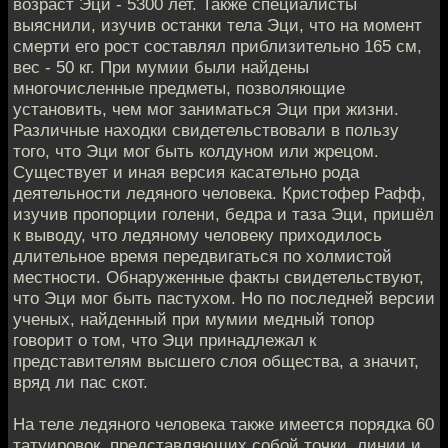
возраст Эци - 5300 лет. Также специалисты
выяснили, изучив останки тела Эци, что на момент
смерти его рост составлял приблизительно 165 см,
вес - 50 кг. При мумии были найдены
многочисленные предметы, позволяющие
установить, чем мог заниматься Эци при жизни.
Различные находки свидетельствовали в пользу
того, что Эци мог быть колдуном или жрецом.
Существует и иная версия касательно рода
деятельности ледяного человека. Кристофер Рафф,
изучив пропорции голени, бедра и таза Эци, пришёл
к выводу, что ледяному человеку приходилось
длительное время передвигаться по холмистой
местности. Обнаруженные факты свидетельствуют,
что Эци мог быть пастухом. Но по последней версии
ученых, найденный при мумии медный топор
говорит о том, что Эци принадлежал к
представителям высшего слоя общества, а значит,
вряд ли пас скот.
На теле ледяного человека также имеется порядка 60
татуировок, представляющих собой точки, линии и