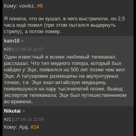
Кому: vovikz,
#9
Я поняла, что он кушал, в него выстрелили, он 2,5
часа ещё пожил (при этом пытался выдернуть
стрелу), а потом помер.
kain18
»
#20 |
27.09.16 11:07
Один известный и всеми любимый телеканал,
рассказал. Что тип медного топора, который был
найден у Эци, появился на 500 лет позже чем жил
Эци. А татуировки размещены на акупунтурных
точках, т.е. Эци знал китайскую медицину,
появившуюся на пару тысячелетий позже. Вывод
экспертов телеканала: Эци был путешественником
во времени.
Nikolai
»
#21 |
27.09.16 11:09
Кому: Ajaj,
#14