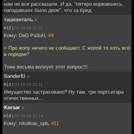
нам не все рассказали. И да, "пятеро ворвавшись,
нападавших было двое", что за бред.
ташкенталь
»
#12 |
03.10.16 11:11
Кому: DeD Pa3uH,
#4
> Про жопу ничего не сообщают. С жопой то хоть всё
в порядке?
Тоже весьма волнует этот вопрос!!!
SanderEl
»
#13 |
03.10.16 11:11
Имущество застраховано? Ну там, три портсигара
отечественных...
Korsar
»
#14 |
03.10.16 11:14
Кому: nikolkas_spb,
#11