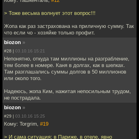
> Тоже весьма волнует этот вопрос!!!
Жопа как раз застрахована на приличную сумму. Так
что если чо - хозяйке только профит.
biozon
»
#28 |
03.10.16 15:21
Непонятно, откуда там миллионы на разграбление,
тем более в номере. Каня в долгах, как в шелках.
Там разглашались суммы долгов в 50 миллионов
или около того.
Надеюсь, жопа Ким, нажитая непосильным трудом,
не пострадала.
biozon
»
#29 |
03.10.16 15:25
Кому: Torgrim,
#19
> И сама ситуация: в Париже, в отеле, явно