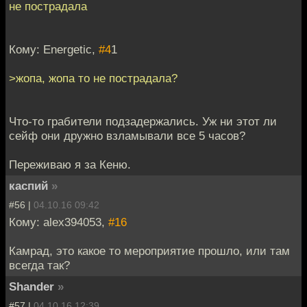
не пострадала
Кому: Energetic,
#4
1
>жопа, жопа то не пострадала?
Что-то грабители подзадержались. Уж ни этот ли
сейф они дружно взламывали все 5 часов?
Переживаю я за Кеню.
каспий
»
#56 |
04.10.16 09:42
Кому: alex394053,
#16
Камрад, это какое то мероприятие прошло, или там
всегда так?
Shander
»
#57 |
04.10.16 12:39