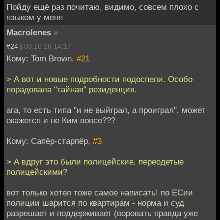
Пойду ещё раз почитаю, видимо, совсем плохо с
языком у меня
Macrolenes
»
#24 |
03.10.16 14:17
Кому: Tom Brown,
#21
> А вот и новые подробности подоспели. Особо
порадовала "тайная" резиденция.
ага, то есть типа "и не выйграл, а проиграл", может
окажется и не Ким вовсе???
Кому: Сапёр-старпёр,
#3
> А вдруг это были полицейские, переодетые
полицейскими?
вот только хотел тоже самое написать! по ЕСии
полиции шарится по квартирам - норма и суд
разрешает и поддерживает (воровать правда уже