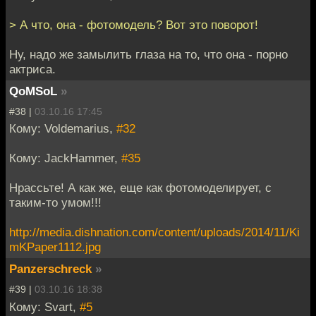
> А что, она - фотомодель? Вот это поворот!
Ну, надо же замылить глаза на то, что она - порно
актриса.
QoMSoL
»
#38 |
03.10.16 17:45
Кому: Voldemarius,
#32
Кому: JackHammer,
#35
Нрассьте! А как же, еще как фотомоделирует, с
таким-то умом!!!
http://media.dishnation.com/content/uploads/2014/11/Ki
mKPaper1112.jpg
Panzerschreck
»
#39 |
03.10.16 18:38
Кому: Svart,
#5