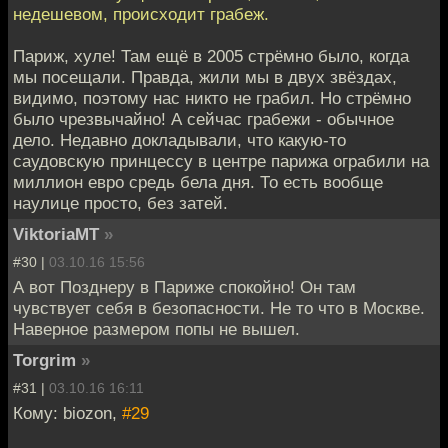
недешевом, происходит грабеж.
Париж, хуле! Там ещё в 2005 стрёмно было, когда
мы посещали. Правда, жили мы в двух звёздах,
видимо, поэтому нас никто не грабил. Но стрёмно
было чрезвычайно! А сейчас грабежи - обычное
дело. Недавно докладывали, что какую-то
саудовскую принцессу в центре парижа ограбили на
миллион евро средь бела дня. То есть вообще
наулице просто, без затей.
ViktoriaMT
»
#30 |
03.10.16 15:56
А вот Позднеру в Париже спокойно! Он там
чувствует себя в безопасности. Не то что в Москве.
Наверное размером попы не вышел.
Torgrim
»
#31 |
03.10.16 16:11
Кому: biozon,
#29