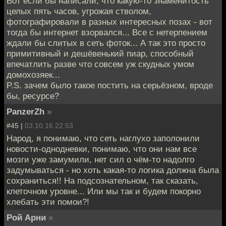
Вот если бы написали, что какую-то знаменитость
целых пять часов, угрожая стволом,
фотографировали в разных интересных позах - вот
тогда бы интернет взорвался... Все с нетерпением
ждали бы слитых в сеть фоток... А так это просто
примитивный и дешёвенький пиар, способный
впечатлить разве что совсем уж скудных умом
домохозяек...
P.S. зачем было такое постить на серьёзном, вроде
бы, ресурсе?
PanzerZh
»
#45 |
03.10.16 22:53
Народ, я понимаю, что сеть наглухо заполонили
новости-однодневки, понимаю, что они нам все
мозги уже замумили, нет сил о чём-то надолго
задумываться - но хоть какая-то логика должна была
сохраниться!! На подсознательном, так сказать,
клеточном уровне... Или мы так и будем покорно
хлебать эти помои?!
Рой Арни
»