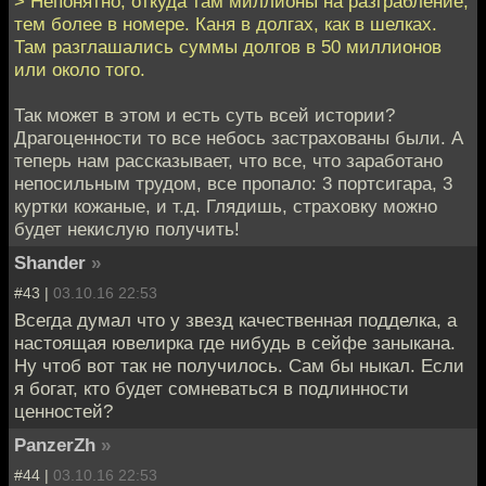
> Непонятно, откуда там миллионы на разграбление,
тем более в номере. Каня в долгах, как в шелках.
Там разглашались суммы долгов в 50 миллионов
или около того.
Так может в этом и есть суть всей истории?
Драгоценности то все небось застрахованы были. А
теперь нам рассказывает, что все, что заработано
непосильным трудом, все пропало: 3 портсигара, 3
куртки кожаные, и т.д. Глядишь, страховку можно
будет некислую получить!
Shander
»
#43 |
03.10.16 22:53
Всегда думал что у звезд качественная подделка, а
настоящая ювелирка где нибудь в сейфе заныкана.
Ну чтоб вот так не получилось. Сам бы ныкал. Если
я богат, кто будет сомневаться в подлинности
ценностей?
PanzerZh
»
#44 |
03.10.16 22:53