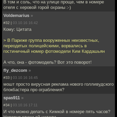
В том и соль, что на улице проще, чем в номере
отеля с херовой горой охраны :-)
Voldemarius
»
#32 |
03.10.16 16:42
Кому: Цитата
> В Париже группа вооруженных неизвестных,
переодетых полицейскими, ворвались в
гостиничный номер фотомодели Ким Кардашьян
А что, она - фотомодель? Вот это поворот!
fly_dezcom
»
#33 |
03.10.16 16:45
мошт просто вирусная реклама нового голливудского
блокбастера про ограбления?
spas911
»
#34 |
03.10.16 17:11
И что можно делать с Кимкой в номере пять часов?