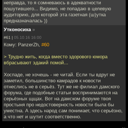
неправда, то я сомневаюсь в адекватности
пошутившего... Видимо, не попадаю в целевую
аудиторию, для которой эта газетная (ш)утка
предназначалась ))
Утконосиха
»
#61 |
05.10.16 16:00
Кому: PanzerZh,
#60
> Трудно жить, когда вместо здорового юмора
вбрасывают эдакий помой...
Хоспаде, не хочешь - не читай. Если ты вдруг не
заметил, большинство камрадов к новости
отнеслись не в серьёз. Тут же не филиал дамского
форума, где подобные статьи воспринимаются на
серьёзных щщах. Вот на дамском форуме твоя
простыня про недостоверность новости была бы
уместна. А здесь народ сам понимает, что серьёзно,
а что нет и шутит соответственно.