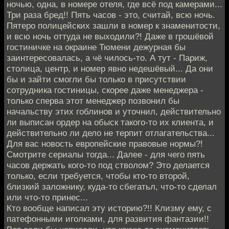
ночью, одна, в номере отеля, где всё под камерами...
Три раза бред!! Пять часов - это, считай, всю ночь.
Пятеро полицейских зашли в номер к знаменитости,
и всю ночь оттуда не выходили?! Даже в грошёвой
гостиничке на окраине Тюмени дежурная бы
заинтересовалась, а чё чилось-то. А тут - Париж,
столица, центр, и номер явно недешёвый... Да они
бы и зайти смогли бы только в присутствии
сотрудника гостиницы, скорее даже менеджера -
только сперва этот менеджер позвонил бы
начальству этих гоблинов и уточнил, действительно
ли выписан ордер на обыск такого-то их клиента, и
действительно ли дело не терпит отлагательства...
Для вас новость европейские правовые нормы?!
Смотрите сериалы тогда... Далее - для чего пять
часов держать кого-то под стволом? Это делается
только, если требуется, чтобы кто-то второй,
близкий заложнику, куда-то сбегатьл, что-то сделал
или что-то принес...
Кто вообще написал эту историю?!! Клизму ему, с
патефонными иголками, для развития фантазии!!