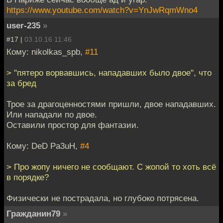
https://www.youtube.com/watch?v=YnJwRqmWno4
user-235
»
#17 |
03.10.16 11:46
Кому: nikolkas_spb,
#11
> "пятеро ворвавшись, нападавших было двое", что
за бред
Трое за драгоценностями пришли, двое нападавших.
Или нападали по двое.
Оставили простор для фантазии.
Кому: DeD Pa3uH,
#4
> Про жопу ничего не сообщают. С жопой то хоть всё
в порядке?
Физически не пострадала, но глубоко потрясена.
Гражданин79
»