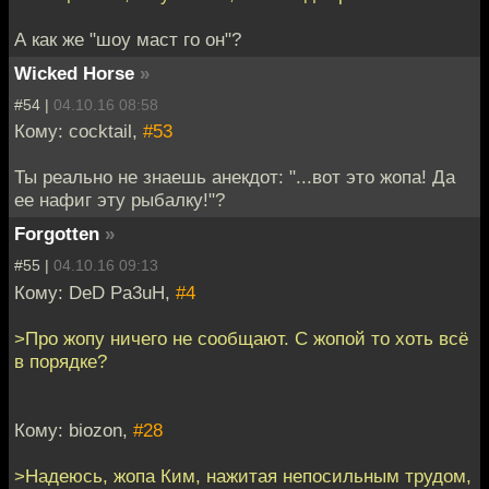
А как же "шоу маст го он"?
Wicked Horse
»
#54 |
04.10.16 08:58
Кому: cocktail,
#53
Ты реально не знаешь анекдот: "...вот это жопа! Да
ее нафиг эту рыбалку!"?
Forgotten
»
#55 |
04.10.16 09:13
Кому: DeD Pa3uH,
#4
>Про жопу ничего не сообщают. С жопой то хоть всё
в порядке?
Кому: biozon,
#28
>Надеюсь, жопа Ким, нажитая непосильным трудом,