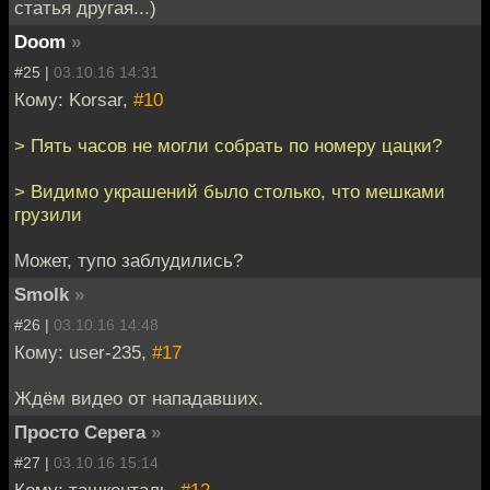
статья другая...)
Doom
»
#25 |
03.10.16 14:31
Кому: Korsar,
#10
> Пять часов не могли собрать по номеру цацки?
> Видимо украшений было столько, что мешками
грузили
Может, тупо заблудились?
Smolk
»
#26 |
03.10.16 14:48
Кому: user-235,
#17
Ждём видео от нападавших.
Просто Серега
»
#27 |
03.10.16 15:14
Кому: ташкенталь,
#12