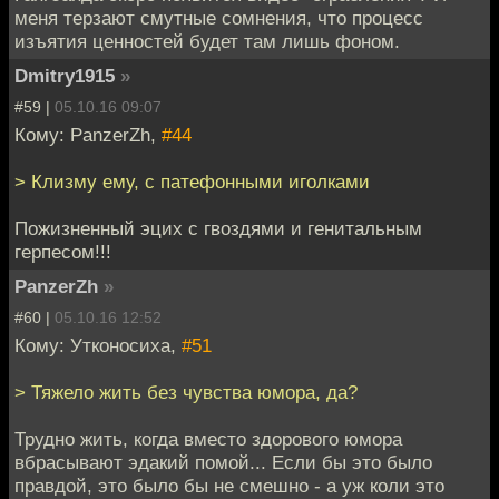
меня терзают смутные сомнения, что процесс
изъятия ценностей будет там лишь фоном.
Dmitry1915
»
#59 |
05.10.16 09:07
Кому: PanzerZh,
#44
> Клизму ему, с патефонными иголками
Пожизненный эцих с гвоздями и генитальным
герпесом!!!
PanzerZh
»
#60 |
05.10.16 12:52
Кому: Утконосиха,
#51
> Тяжело жить без чувства юмора, да?
Трудно жить, когда вместо здорового юмора
вбрасывают эдакий помой... Если бы это было
правдой, это было бы не смешно - а уж коли это