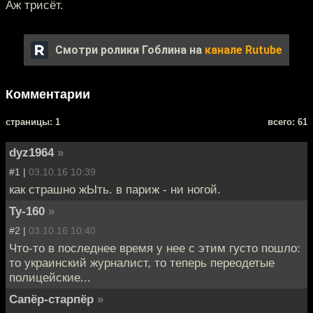
Аж трисёт.
Смотри ролики Гоблина на
канале Rutube
Комментарии
cтраницы: 1
всего: 61
dyz1964
»
#1 |
03.10.16 10:39
как страшно жЫть. в париж - ни ногой.
Ту-160
»
#2 |
03.10.16 10:40
Что-то в последнее время у нее с этим густо пошло:
то украинский журналист, то теперь переодетые
полицейские...
Сапёр-старпёр
»