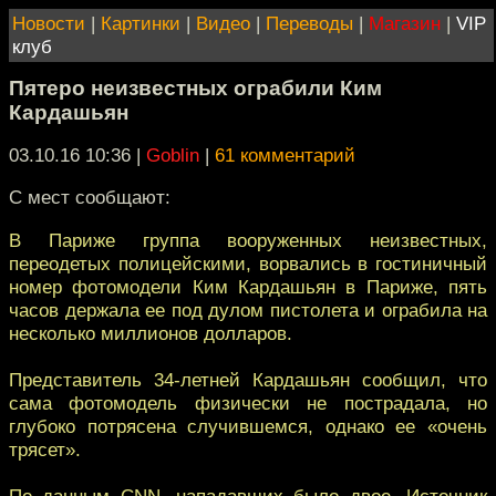
Новости
|
Картинки
|
Видео
|
Переводы
|
Магазин
|
VIP
клуб
Пятеро неизвестных ограбили Ким
Кардашьян
03.10.16 10:36
|
Goblin
|
61 комментарий
С мест сообщают:
В Париже группа вооруженных неизвестных,
переодетых полицейскими, ворвались в гостиничный
номер фотомодели Ким Кардашьян в Париже, пять
часов держала ее под дулом пистолета и ограбила на
несколько миллионов долларов.
Представитель 34-летней Кардашьян сообщил, что
сама фотомодель физически не пострадала, но
глубоко потрясена случившемся, однако ее «очень
трясет».
По данным CNN, нападавших было двое. Источник