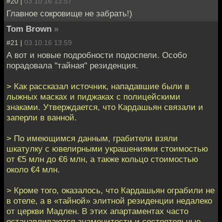
#20 |
03.10.16 13:57
Главное сокровище не забрать!)
Tom Brown
»
#21 |
03.10.16 13:59
А вот и новые подробности подоспели. Особо
порадовала "тайная" резиденция.
> Как рассказал источник, нападавшие были в
лыжных масках и пиджаках с полицейскими
знаками. Утверждается, что Кардашьян связали и
заперли в ванной.
> По имеющимся данным, грабители взяли
шкатулку с ювелирными украшениями стоимостью
от €5 млн до €6 млн, а также кольцо стоимостью
около €4 млн.
> Кроме того, оказалось, что Кардашьян ограбили не
в отеле, а в «тайной» элитной резиденции недалеко
от церкви Мадлен. В этих апартаментах часто
останавливаются знаменитости и состоятельные