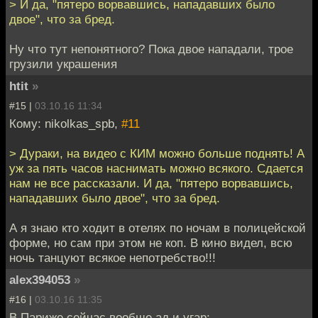
> И да, "пятеро ворвавшись, нападавших было
двое", что за бред.
Ну что тут непонятного? Пока двое нападали, трое
грузили украшения
htit
»
#15 |
03.10.16 11:34
Кому: nikolkas_spb,
#11
> Дураки, на видео с КИМ можно больше поднять! А
уж за пять часов наснимать можно всякого. Сдается
нам не все рассказали. И да, "пятеро ворвавшись,
нападавших было двое", что за бред.
А я знаю кто ходит в отелях по ночам в полицейской
форме, но сам при этом не коп. В кино видел, всю
ночь танцуют всякое непотребство!!!
alex394053
»
#16 |
03.10.16 11:35
В Париже сейчас вообще ад и угар: