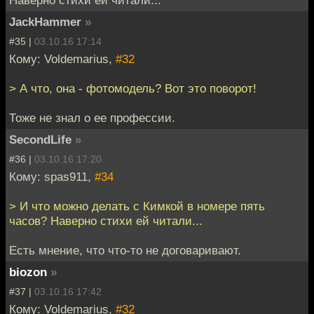
Наверно стихи ей читали...
JackHammer
»
#35 |
03.10.16 17:14
Кому: Voldemarius,
#32
> А что, она - фотомодель? Вот это поворот!
Тоже не знал о ее профессии.
SecondLife
»
#36 |
03.10.16 17:20
Кому: spas911,
#34
> И что можно делать с Кимкой в номере пять
часов? Наверно стихи ей читали...
Есть мнение, что что-то не договаривают.
biozon
»
#37 |
03.10.16 17:42
Кому: Voldemarius,
#32