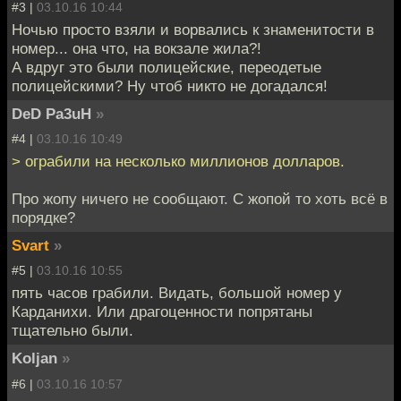
#3 |
03.10.16 10:44
Ночью просто взяли и ворвались к знаменитости в
номер... она что, на вокзале жила?!
А вдруг это были полицейские, переодетые
полицейскими? Ну чтоб никто не догадался!
DeD Pa3uH
»
#4 |
03.10.16 10:49
> ограбили на несколько миллионов долларов.
Про жопу ничего не сообщают. С жопой то хоть всё в
порядке?
Svart
»
#5 |
03.10.16 10:55
пять часов грабили. Видать, большой номер у
Карданихи. Или драгоценности попрятаны
тщательно были.
Koljan
»
#6 |
03.10.16 10:57