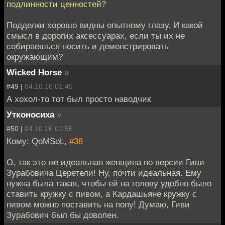
подлинности ценностей?
Подделки хорошо видны опытному глазу. И какой
смысл в дорогих аксессуарах, если ты их не
собираешься носить и демонстрировать
окружающим?
Wicked Horse
»
#49 |
04.10.16 01:45
А хохол-то тот был просто наводчик
Утконосиха
»
#50 |
04.10.16 01:56
Кому: QoMSoL,
#38
О, так это же идеальная женщина по версии Гиви
Зурабовича Церетели! Ну, почти идеальная. Ему
нужна была такая, чтобы ей на голову удобно было
ставить кружку с пивом, а Кардашьяне кружку с
пивом можно поставить на попу! Думаю, Гиви
Зурабович был бы доволен.