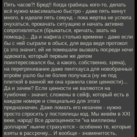
Пять часов?! Бред!! Когда грабишь кого-то, делать
всё нужно максимально быстро - даже пять минут
много, в идеале пять секунд - пока жертва не успела
очухаться, прокачать ситуацию и начать активно
сопротивляться (брыкаться, кричать, звать на
помощь)... Да и нафига столько времени - даже если
бы с ней сыграли в обыск, для вида ведя протокол
(а это значит, ей не помешали вызвать посреди ночи
адвоката, который первым же делом
поинтересовался бы, а какого, собственно, хрена),
на перетряхивание даже пентхауса для новобрачных
втроём ушло бы не более получаса (ну не под
плиткой в ванной же она хранила свои ценности)...
Да и зачем? Если ценности не валяются на
тумбочке - значит, сложены в сейф, который есть в
каждом номере и специально для этого
предназначен. Даже ломать его незачем - нужно
просто спросить у постоялицы код. Мы живём в XXI
веке, народ! Все драгоценности "на миллионы
долларов" нынче страхуются - особенно те, которые
взяты в рассрочку... И вообще - знаменитость,