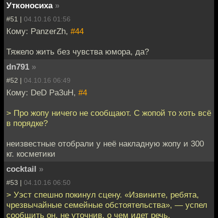
Утконосиха
»
#51 |
04.10.16 01:56
Кому: PanzerZh,
#44
Тяжело жить без чувства юмора, да?
dn791
»
#52 |
04.10.16 06:49
Кому: DeD Pa3uH,
#4
> Про жопу ничего не сообщают. С жопой то хоть всё
в порядке?
неизвестные отобрали у неё накладную жопу и 300
кг. косметики
cocktail
»
#53 |
04.10.16 06:50
> Уэст спешно покинул сцену. «Извините, ребята,
чрезвычайные семейные обстоятельства», — успел
сообщить он, не уточнив, о чем идет речь.