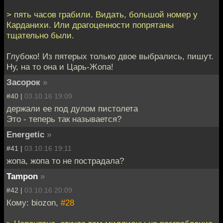
> пять часов грабили. Видать, большой номер у
Карданихи. Или драгоценности попрятаны
тщательно были.
Глубоко! Из пятерых только двое выбрались, пишут.
Ну, на то она и Царь-Жопа!
Засорок
»
#40 |
03.10.16 19:09
держали ее под дулом пистолета
Это - теперь так называется?
Energetic
»
#41 |
03.10.16 19:11
жопа, жопа то не пострадала?
Tampon
»
#42 |
03.10.16 20:09
Кому: biozon,
#28