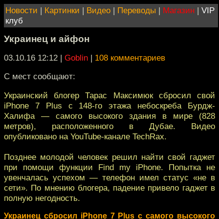
Новости
|
Картинки
|
Видео
|
Переводы
|
Магазин
|
VIP
клуб
Украинец и айфон
03.10.16 12:12
|
Goblin
|
108 комментариев
С мест сообщают:
Украинский блогер Тарас Максимюк сбросил свой
iPhone 7 Plus с 148-го этажа небоскреба Бурдж-
Халифа — самого высокого здания в мире (828
метров), расположенного в Дубае. Видео
опубликовано на YouTube-канале TechRax.
Позднее молодой человек решил найти свой гаджет
при помощи функции Find my iPhone. Попытка не
увенчалась успехом — телефон имел статус «не в
сети». По мнению блогера, падение привело гаджет в
полную негодность.
Украинец сбросил iPhone 7 Plus с самого высокого