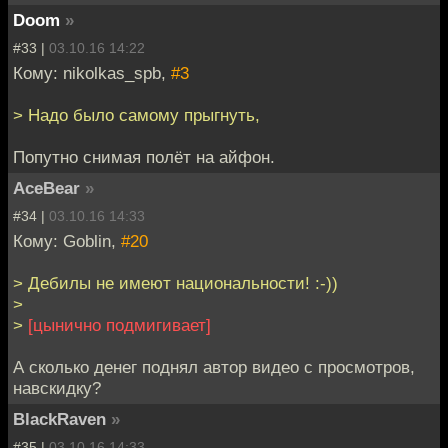
Doom
»
#33 |
03.10.16 14:22
Кому: nikolkas_spb,
#3
> Надо было самому прыгнуть,
Попутно снимая полёт на айфон.
AceBear
»
#34 |
03.10.16 14:33
Кому: Goblin,
#20
> Дебилы не имеют национальности! :-))
>
>
[цынично подмигивает]
А сколько денег поднял автор видео с просмотров,
навскидку?
BlackRaven
»
#35 |
03.10.16 14:33