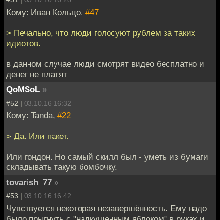
#51 |
03.10.16 16:28
Кому: Иван Кольцо,
#47
> Печально, что люди голосуют рублем за таких
идиотов.
в данном случае люди смотрят видео бесплатно и
денег не платят
QoMSoL
»
#52 |
03.10.16 16:32
Кому: Tanda,
#22
> Да. Или пакет.
Или гондон. Но самый скилл был - уметь из бумаги
складывать такую бомбочку.
tovarish_77
»
#53 |
03.10.16 16:42
Чувствуется некоторая незавершённость. Ему надо
было прыгнуть с "надкушенным яблоком" в руках и