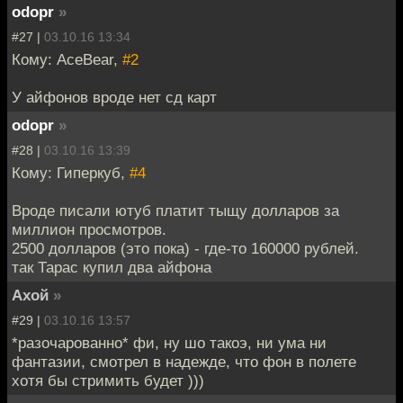
odopr
»
#27 |
03.10.16 13:34
Кому: AceBear,
#2
У айфонов вроде нет сд карт
odopr
»
#28 |
03.10.16 13:39
Кому: Гиперкуб,
#4
Вроде писали ютуб платит тыщу долларов за
миллион просмотров.
2500 долларов (это пока) - где-то 160000 рублей.
так Тарас купил два айфона
Ахой
»
#29 |
03.10.16 13:57
*разочарованно* фи, ну шо такоэ, ни ума ни
фантазии, смотрел в надежде, что фон в полете
хотя бы стримить будет )))