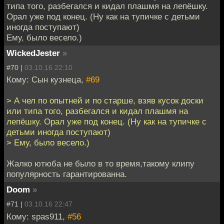
типа того, разбегался и кидал плашмя на лепёшку.
Орал уже под конец. (Ну как на тупичке с детьми
иногда поступают)
Ему, было весело.)
WickedJester
»
#70 |
03.10.16 22:10
Кому: Сын кузнеца,
#69
> А чел по опытней и по старше, взяв кусок доски
или типа того, разбегался и кидал плашмя на
лепёшку. Орал уже под конец. (Ну как на тупичке с
детьми иногда поступают)
> Ему, было весело.)
Жалко ютюба не было в то время,такому клипу
популярность гарантированна.
Doom
»
#71 |
03.10.16 22:47
Кому: spas911,
#56