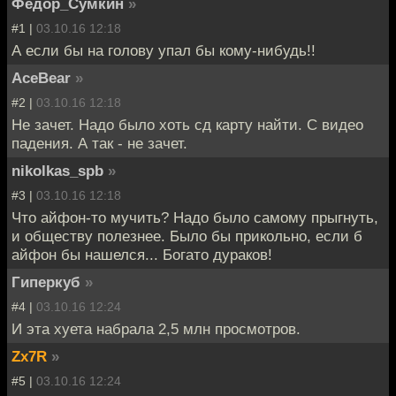
Фёдор_Сумкин
»
#1 |
03.10.16 12:18
А если бы на голову упал бы кому-нибудь!!
AceBear
»
#2 |
03.10.16 12:18
Не зачет. Надо было хоть сд карту найти. С видео
падения. А так - не зачет.
nikolkas_spb
»
#3 |
03.10.16 12:18
Что айфон-то мучить? Надо было самому прыгнуть,
и обществу полезнее. Было бы прикольно, если б
айфон бы нашелся... Богато дураков!
Гиперкуб
»
#4 |
03.10.16 12:24
И эта хуета набрала 2,5 млн просмотров.
Zx7R
»
#5 |
03.10.16 12:24