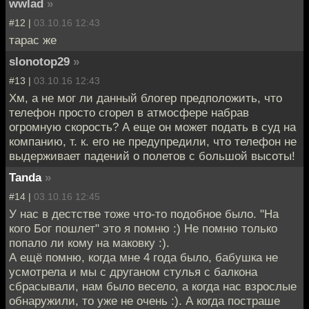
wwlad
»
#12 |
03.10.16 12:43
тарас же
slonotop29
»
#13 |
03.10.16 12:43
Хм, а не мог ли данный блогер предположить, что
телефон просто сгорел в атмосфере набрав
огромную скорость? А еще он может подать в суд на
компанию, т. к. его не предупредили, что телефон не
выдерживает падений о полетов с большой высоты!
Tanda
»
#14 |
03.10.16 12:45
У нас в дестстве тоже что-то подобное было. "На
кого Бог пошлет" это я помню :) Не помню только
попало ли кому на маковку :).
А ещё помню, когда мне 4 года было, бабушка не
усмотрела и мы с друганом стулья с балкона
сбрасывали, нам было весело, а когда нас взрослые
обнаружили, то уже не очень :). А когда постраше