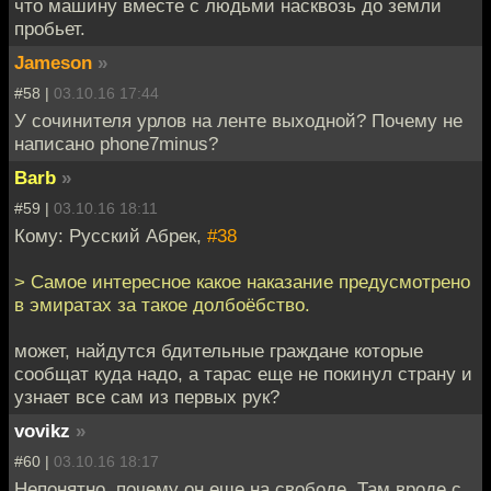
что машину вместе с людьми насквозь до земли
пробьет.
Jameson
»
#58 |
03.10.16 17:44
У сочинителя урлов на ленте выходной? Почему не
написано phone7minus?
Barb
»
#59 |
03.10.16 18:11
Кому: Русский Абрек,
#38
> Самое интересное какое наказание предусмотрено
в эмиратах за такое долбоёбство.
может, найдутся бдительные граждане которые
сообщат куда надо, а тарас еще не покинул страну и
узнает все сам из первых рук?
vovikz
»
#60 |
03.10.16 18:17
Непонятно, почему он еще на свободе. Там вроде с