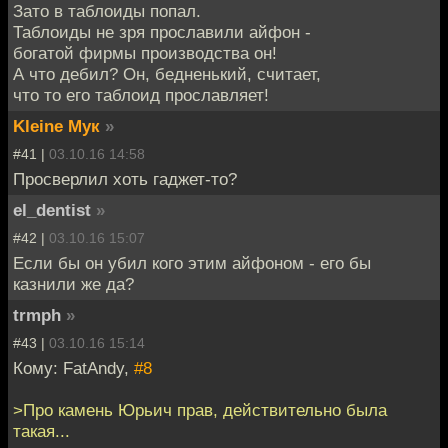
Зато в таблоиды попал.
Таблоиды не зря прославили айфон -
богатой фирмы производства он!
А что дебил? Он, бедненький, считает,
что то его таблоид прославляет!
Kleine Мук
»
#41 |
03.10.16 14:58
Просверлил хоть гаджет-то?
el_dentist
»
#42 |
03.10.16 15:07
Если бы он убил кого этим айфоном - его бы
казнили же да?
trmph
»
#43 |
03.10.16 15:14
Кому: FatAndy,
#8
>Про камень Юрьич прав, действительно была
такая...