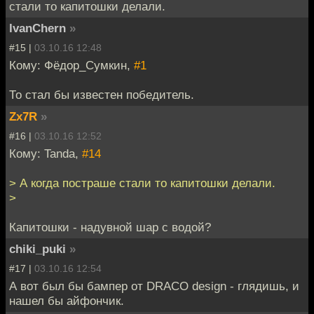
стали то капитошки делали.
IvanChern
»
#15 |
03.10.16 12:48
Кому: Фёдор_Сумкин,
#1
То стал бы известен победитель.
Zx7R
»
#16 |
03.10.16 12:52
Кому: Tanda,
#14
> А когда постраше стали то капитошки делали.
>
Капитошки - надувной шар с водой?
chiki_puki
»
#17 |
03.10.16 12:54
А вот был бы бампер от DRACO design - глядишь, и
нашел бы айфончик.