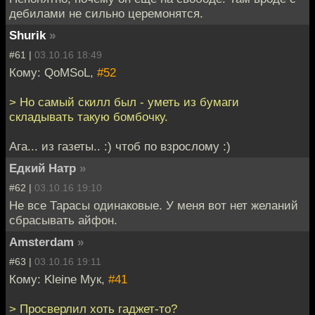
дебилами не сильно церемонятся.
Shurik
»
#61 |
03.10.16 18:49
Кому: QoMSoL,
#52
> Но самый скилл был - уметь из бумаги
складывать такую бомбочку.
Ага... из газеты.. :) чтоб по взрослому :)
Едкий Натр
»
#62 |
03.10.16 19:10
Не все Тарасы одинаковые. У меня вот нет желаний
сбрасывать айфон.
Amsterdam
»
#63 |
03.10.16 19:11
Кому: Kleine Мук,
#41
> Просверлил хоть гаджет-то?