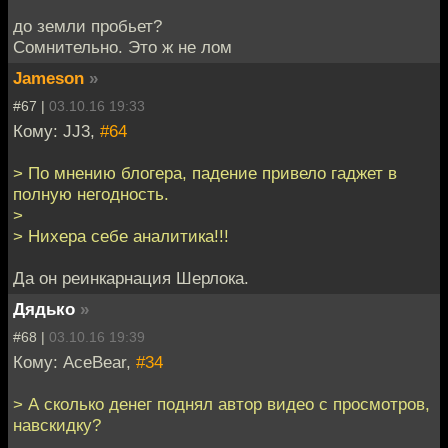
до земли пробьет?
Сомнительно. Это ж не лом
Jameson
»
#67 |
03.10.16 19:33
Кому: JJ3,
#64
> По мнению блогера, падение привело гаджет в
полную негодность.
>
> Нихера себе аналитика!!!
Да он реинкарнация Шерлока.
Дядько
»
#68 |
03.10.16 19:39
Кому: AceBear,
#34
> А сколько денег поднял автор видео с просмотров,
навскидку?