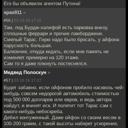
Его бы объявили агентом Путина!
spas911
»
#56 |
03.10.16 17:15
Там, под Бурдж-халифой есть парковка внизу,
сплошные феррари и прочие ламборджини.
Смелый Тарас. Гирю надо было бросать, у айфона
парусность большая.
Балкончик, откуда кидать, если мне память не
изменяет примерно на 120 этаже.
Сам то я даже плюнуть постеснялся.
Медвед Полоскун
»
#57 |
03.10.16 17:27
Будет забавно, если ойфоном пробило насквозь чей-
нибудь совсем недорогой автомобиль стоимостью
под 500 000 долларов или евров, и ведь автора
найдут, и вчинят иск. И полетит тот Тарас сам с
какого-нибудь небоскреба.
Дебил контуженный. Даже ойфон со своим весом в
100-200 грамм, с такой высоты наберет ускорение,