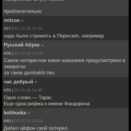
приблизительно
mitcos
»
#37 |
03.10.16 14:34
надо было стримить в Перископ, например
Русский Абрек
»
#38 |
03.10.16 14:35
Самое интересное какое наказание предусмотрено в
эмиратах
за такое долбоёбство.
час добрый
»
#39 |
03.10.16 14:40
Одно слово — Тарас.
Еще одна рифма к имени Фандорина
kolibuska
»
#40 |
03.10.16 14:53
Дебил айфон свой потерял,