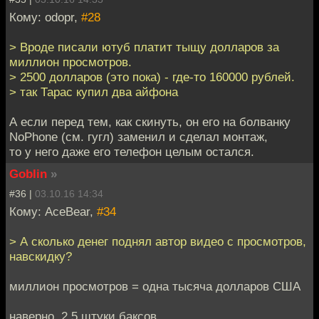
Кому: odopr,
#28
> Вроде писали ютуб платит тыщу долларов за
миллион просмотров.
> 2500 долларов (это пока) - где-то 160000 рублей.
> так Тарас купил два айфона
А если перед тем, как скинуть, он его на болванку
NoPhone (см. гугл) заменил и сделал монтаж,
то у него даже его телефон целым остался.
Goblin
»
#36 |
03.10.16 14:34
Кому: AceBear,
#34
> А сколько денег поднял автор видео с просмотров,
навскидку?
миллион просмотров = одна тысяча долларов США
наверно, 2,5 штуки баксов