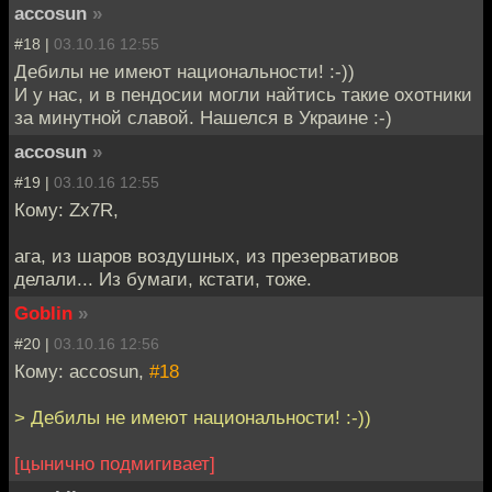
accosun
»
#18 |
03.10.16 12:55
Дебилы не имеют национальности! :-))
И у нас, и в пендосии могли найтись такие охотники
за минутной славой. Нашелся в Украине :-)
accosun
»
#19 |
03.10.16 12:55
Кому: Zx7R,
ага, из шаров воздушных, из презервативов
делали... Из бумаги, кстати, тоже.
Goblin
»
#20 |
03.10.16 12:56
Кому: accosun,
#18
> Дебилы не имеют национальности! :-))
[цынично подмигивает]