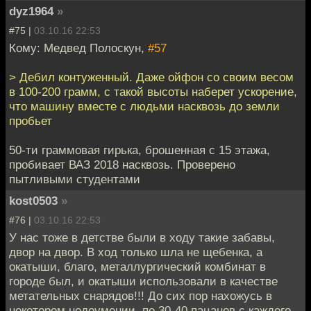
dyz1964
»
#75 |
03.10.16 22:53
Кому: Медвед Полоскун,
#57
> Дебил контуженный. Даже ойфон со своим весом
в 100-200 грамм, с такой высоты наберет ускорение,
что машину вместе с людьми насквозь до земли
пробьет
50-ти граммовая гирька, брошенная с 15 этажа,
пробивает ВАЗ 2018 насквозь. Проверено
пытливыми студентами
kost0503
»
#76 |
03.10.16 22:53
У нас тоже в детстве были в ходу такие забавы,
двор на двор. В ход только шла не щебенка, а
окатыши, благо, металлургический комбинат в
городе был, и окатыши использовали в качестве
метательных снарядов!!! До сих пор нахожусь в
некотором недоумении, по 30-40 пацанов с каждого