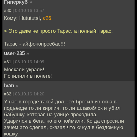
Гиперкуб
»
#30 |
03.10.16 13:57
Кому: Hutututsi,
#26
> Это даже не просто Тарас, а полный тарас.
Тарас - айфонопроебас!!!
user-235
»
#31 |
03.10.16 14:09
Москали украли!
Попилили в полете!
Ivan
»
#32 |
03.10.16 14:20
У нас в городе такой дол...еб бросил из окна в
подъезде то ли кирпич, то ли шлакоблок и убил
бабушку, которая на улице проходила.
Ударился в бега, но его поймали. Когда спросили
зачем это сделал, сказал что кинул в бездомную
кошку.