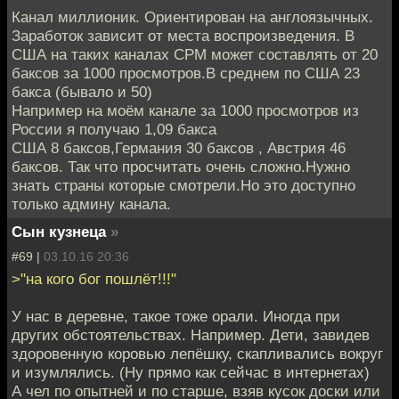
Канал миллионик. Ориентирован на англоязычных.
Заработок зависит от места воспроизведения. В
США на таких каналах СРМ может составлять от 20
баксов за 1000 просмотров.В среднем по США 23
бакса (бывало и 50)
Например на моём канале за 1000 просмотров из
России я получаю 1,09 бакса
США 8 баксов,Германия 30 баксов , Австрия 46
баксов. Так что просчитать очень сложно.Нужно
знать страны которые смотрели.Но это доступно
только админу канала.
Сын кузнеца
»
#69 |
03.10.16 20:36
>"на кого бог пошлёт!!!"
У нас в деревне, такое тоже орали. Иногда при
других обстоятельствах. Например. Дети, завидев
здоровенную коровью лепёшку, скапливались вокруг
и изумлялись. (Ну прямо как сейчас в интернетах)
А чел по опытней и по старше, взяв кусок доски или