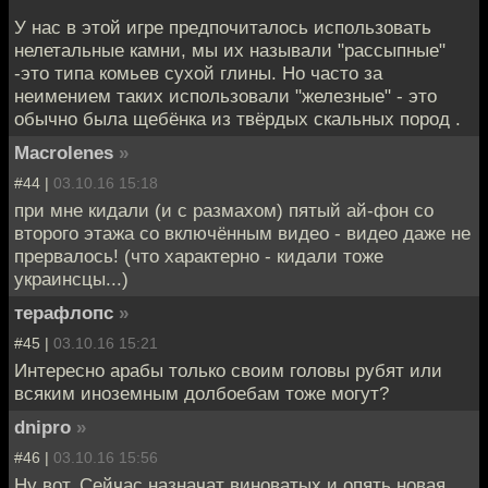
У нас в этой игре предпочиталось использовать
нелетальные камни, мы их называли "рассыпные"
-это типа комьев сухой глины. Но часто за
неимением таких использовали "железные" - это
обычно была щебёнка из твёрдых скальных пород .
Macrolenes
»
#44 |
03.10.16 15:18
при мне кидали (и с размахом) пятый ай-фон со
второго этажа со включённым видео - видео даже не
прервалось! (что характерно - кидали тоже
украинсцы...)
терафлопс
»
#45 |
03.10.16 15:21
Интересно арабы только своим головы рубят или
всяким иноземным долбоебам тоже могут?
dnipro
»
#46 |
03.10.16 15:56
Ну вот. Сейчас назначат виноватых и опять новая