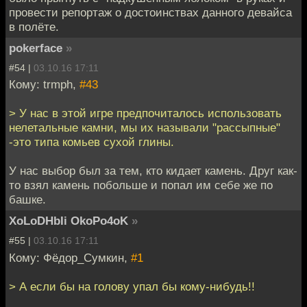
провести репортаж о достоинствах данного девайса
в полёте.
pokerface
»
#54 |
03.10.16 17:11
Кому: trmph,
#43
> У нас в этой игре предпочиталось использовать
нелетальные камни, мы их называли "рассыпные"
-это типа комьев сухой глины.
У нас выбор был за тем, кто кидает камень. Друг как-
то взял камень побольше и попал им себе же по
башке.
XoLoDHbIi OkoPo4oK
»
#55 |
03.10.16 17:11
Кому: Фёдор_Сумкин,
#1
> А если бы на голову упал бы кому-нибудь!!