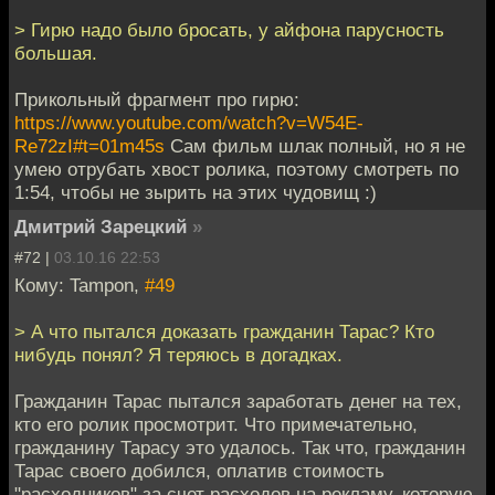
> Гирю надо было бросать, у айфона парусность
большая.
Прикольный фрагмент про гирю:
https://www.youtube.com/watch?v=W54E-
Re72zI#t=01m45s
Сам фильм шлак полный, но я не
умею отрубать хвост ролика, поэтому смотреть по
1:54, чтобы не зырить на этих чудовищ :)
Дмитрий Зарецкий
»
#72 |
03.10.16 22:53
Кому: Tampon,
#49
> А что пытался доказать гражданин Тарас? Кто
нибудь понял? Я теряюсь в догадках.
Гражданин Тарас пытался заработать денег на тех,
кто его ролик просмотрит. Что примечательно,
гражданину Тарасу это удалось. Так что, гражданин
Тарас своего добился, оплатив стоимость
"расходников" за счет расходов на рекламу, которую