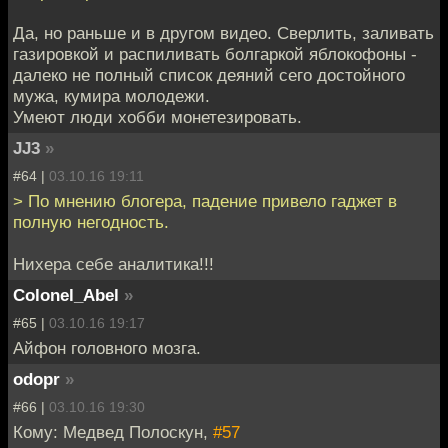
Да, но раньше и в другом видео. Сверлить, заливать
газировкой и распиливать болгаркой яблокофоны -
далеко не полный список деяний сего достойного
мужа, кумира молодежи.
Умеют люди хобби монетезировать.
JJ3
»
#64 |
03.10.16 19:11
> По мнению блогера, падение привело гаджет в
полную негодность.
Нихера себе аналитика!!!
Colonel_Abel
»
#65 |
03.10.16 19:17
Айфон головного мозга.
odopr
»
#66 |
03.10.16 19:30
Кому: Медвед Полоскун,
#57