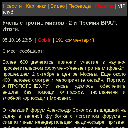
Новости
|
Картинки
|
Видео
|
Переводы
|
Магазин
|
VIP
клуб
Ученые против мифов - 2 и Премия ВРАЛ.
Итоги.
05.10.16 23:54
|
Goblin
|
191 комментарий
С мест сообщают:
Более 600 делегатов приняли участие в научно-
просветительском форуме «Ученые против мифов-2»,
прошедшем 2 октября в центре Москвы. Еще около
400 человек смотрели мероприятие онлайн. Порталу
АНТРОПОГЕНЕЗ.РУ вновь удалось обеспечить
аншлаг без помощи олигархов, инопланетян и
злобной корпорации Монсанто.
Открывший форум Александр Соколов, вышедший на
сцену в зеленой футболке с логотипом форума –
симпатичным неандертальцем на динозавре, призвал
собравшихся поработать «на зависть злопыхателям»