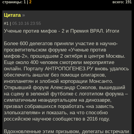
cтраницы: 1 |
2
всего: 191
Цитата
»
#1 |
05.10.16 23:55
Ученые против мифов - 2 и Премия ВРАЛ. Итоги
Более 600 делегатов приняли участие в научно-
просветительском форуме «Ученые против
мифов-2», прошедшем 2 октября в центре Москвы.
Еще около 400 человек смотрели мероприятие
онлайн. Порталу АНТРОПОГЕНЕЗ.РУ вновь удалось
обеспечить аншлаг без помощи олигархов,
инопланетян и злобной корпорации Монсанто.
Открывший форум Александр Соколов, вышедший
на сцену в зеленой футболке с логотипом форума –
симпатичным неандертальцем на динозавре,
призвал собравшихся поработать «на зависть
злопыхателям» и показать, на что способно
российское научное сообщество в 2016 году.
Вдохновленные этим призывом, делегаты встречали