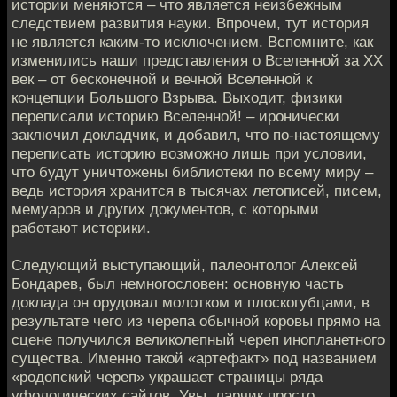
истории меняются – что является неизбежным
следствием развития науки. Впрочем, тут история
не является каким-то исключением. Вспомните, как
изменились наши представления о Вселенной за XX
век – от бесконечной и вечной Вселенной к
концепции Большого Взрыва. Выходит, физики
переписали историю Вселенной! – иронически
заключил докладчик, и добавил, что по-настоящему
переписать историю возможно лишь при условии,
что будут уничтожены библиотеки по всему миру –
ведь история хранится в тысячах летописей, писем,
мемуаров и других документов, с которыми
работают историки.
Следующий выступающий, палеонтолог Алексей
Бондарев, был немногословен: основную часть
доклада он орудовал молотком и плоскогубцами, в
результате чего из черепа обычной коровы прямо на
сцене получился великолепный череп инопланетного
существа. Именно такой «артефакт» под названием
«родопский череп» украшает страницы ряда
уфологических сайтов. Увы, ларчик просто