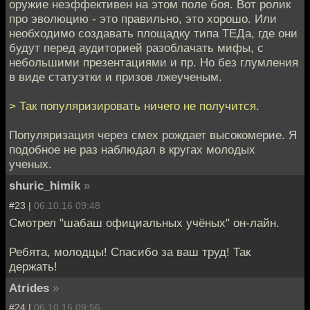
оружие неэффективен на этом поле боя. Вот ролик
про эволюцию - это правильно, это хорошо. Или
необходимо создавать площадку типа ТЕДа, где они
будут перед аудиторией разоблачать мифы, с
небольшими презентациями и пр. Но без глумления
в виде статуэтки и призов лжеученым.
> Так популяризировать ничего не получится.
Популяризация через смех рождает высокомерие. Я
подобное не раз наблюдал в кругах молодых
ученых.
shuric_himik
»
#23 |
06.10.16 09:48
Смотрел "шабаш официальных учёных" он-лайн.
Ребята, молодцы! Спасибо за ваш труд! Так
держать!
Atrides
»
#24 |
06.10.16 09:56