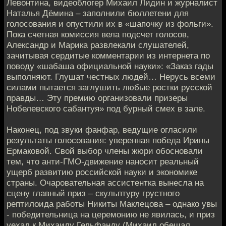
Левонтина, видеоблогер Михаил Лидин и журналист
Наталья Дёмина – заполнили бюллетени для
голосования и опустили их в «шапочку из фольги».
Пока счетная комиссия вела подсчет голосов,
Александр и Марика развлекали слушателей,
зачитывая сердитые комментарии из интернета по
поводу «шабаша официальной науки»: «Заказ гады
выполняют. Глушат честных людей… Нерусь всеми
силами пытается заглушить любые ростки русской
правды… Эту премию организовали призеры
Нобелевского сабантуя» под бурный смех в зале.
Наконец, под звуки фанфар, ведущие огласили
результаты голосования: уверенная победа Ирины
Ермаковой. Свой выбор члены жюри обосновали
тем, что анти-ГМО-движение наносит реальный
ущерб развитию российской науки и экономике
страны. Очаровательная ассистентка вынесла на
сцену главный приз – скульптуру грустного
рептилоида работы Никиты Маклецова – однако увы
- победительница на церемонию не явилась, и приз
уехал к Михаилу Гельфанду (Михаил обещал