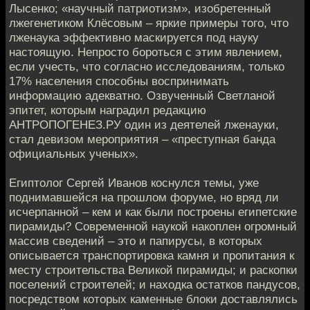
Лысенко; «научный патриотизм», изобретенный
лжегенетиком Клёсовым – яркие примеры того, что
лженаука эффективно маскируется под науку
настоящую. Непросто бороться с этим явлением,
если учесть, что согласно исследованиям, только
17% населения способны воспринимать
информацию адекватно. Озвученный Светланой
эпитет, которым наградил редакцию
АНТРОПОГЕНЕЗ.РУ один из деятелей лженауки,
стал девизом мероприятия – «преступная банда
официальных ученых».
Египтолог Сергей Иванов коснулся темы, уже
поднимавшейся на прошлом форуме, но вряд ли
исчерпанной – кем и как были построены египетские
пирамиды? Современной наукой накоплен огромный
массив сведений – это и папирусы, в которых
описывается транспортировка камня и пропитания к
месту строительства Великой пирамиды; и раскопки
поселений строителей; и находка остатков пандусов,
посредством которых каменные блоки доставлялись