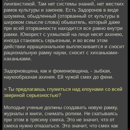
лингвистикой. Там нет системы знаний, нет жестких
рамок культуры и законов. Есть Задоронов в виде
шоумена, обыдленный (оторванный от культуры в
широком смысле слова) обыватель, который даже
при всей оторванности находится все равно внутри
рамки. Юморист с ухмылкой на лице несет ахинею,
иногда становясь серьезным, и во всем этом
действии иррациональное выплескивается и сносит
рациональную рамку науки, сносит с хиханьками-
хаханьками.
Задорновщина, как и фоменковщина, - зыбкая,
наукообразная ахинея. Ей чужой смех до фени.
> Ты предлагаешь глумиться над клоунами со всей
звериной серьезностью?
Молодые ученые должны создавать новую рамку,
журналы и книги, снимать ролики. Не скатываясь
при этом в трясину смеха. Это не значит, что от
смеха нужно отказаться. Это значит, что смех как