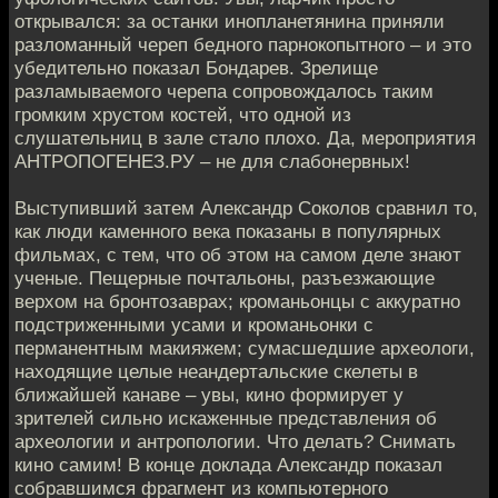
открывался: за останки инопланетянина приняли
разломанный череп бедного парнокопытного – и это
убедительно показал Бондарев. Зрелище
разламываемого черепа сопровождалось таким
громким хрустом костей, что одной из
слушательниц в зале стало плохо. Да, мероприятия
АНТРОПОГЕНЕЗ.РУ – не для слабонервных!
Выступивший затем Александр Соколов сравнил то,
как люди каменного века показаны в популярных
фильмах, с тем, что об этом на самом деле знают
ученые. Пещерные почтальоны, разъезжающие
верхом на бронтозаврах; кроманьонцы с аккуратно
подстриженными усами и кроманьонки с
перманентным макияжем; сумасшедшие археологи,
находящие целые неандертальские скелеты в
ближайшей канаве – увы, кино формирует у
зрителей сильно искаженные представления об
археологии и антропологии. Что делать? Снимать
кино самим! В конце доклада Александр показал
собравшимся фрагмент из компьютерного