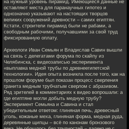
на нужный уровень пирамид. Имеющиеся данные не
оставляют места для паранаучных гипотез и
однозначно указывают на настоящих творцов
великих сооружений древности – самих египтян.
Кстати, строители пирамид были не рабами, а
свободным рабочими, получавшими за свой труд
фиксированную оплату.
Археологи Иван Семьян и Владислав Савин вышли
на связь с делегатами форума по скайпу из
Челябинска, с видеозаписью эксперимента
«выплавка медной трубы по древнеегипетской
технологии». Идея опыта возникла после того, как на
прошлом форуме был показан процесс сверления
гранита медным трубчатым сверлом с абразивом.
Ряд зрителей в комментариях к видео вопрошали: а
где египтяне могли добыть медную трубу?
Эксперимент Семьяна и Савина и стал
убедительным ответом: глиняная печь, древесный
уголь, кожаные меха, глиняная форма, медная руда,
деревянные щипцы – всё по канонам бронзового
века. Не обошлось без трудностей – далеко не с