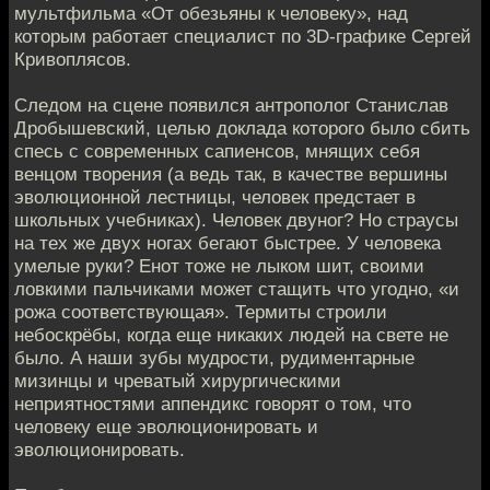
мультфильма «От обезьяны к человеку», над
которым работает специалист по 3D-графике Сергей
Кривоплясов.
Следом на сцене появился антрополог Станислав
Дробышевский, целью доклада которого было сбить
спесь с современных сапиенсов, мнящих себя
венцом творения (а ведь так, в качестве вершины
эволюционной лестницы, человек предстает в
школьных учебниках). Человек двуног? Но страусы
на тех же двух ногах бегают быстрее. У человека
умелые руки? Енот тоже не лыком шит, своими
ловкими пальчиками может стащить что угодно, «и
рожа соответствующая». Термиты строили
небоскрёбы, когда еще никаких людей на свете не
было. А наши зубы мудрости, рудиментарные
мизинцы и чреватый хирургическими
неприятностями аппендикс говорят о том, что
человеку еще эволюционировать и
эволюционировать.