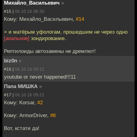
Михайло_Васильевич
»
#15 |
06.10.16 06:30
Кому: Михайло_Васильевич,
#14
> и матёрым уфологам, прошедшим не через одно
[анальное]
зондирование.
Рептилоиды автозамены не дремлют!
biz0n
»
#16 |
06.10.16 09:21
youtube or never happened!!!11
Папа МИШКА
»
#17 |
06.10.16 09:21
Кому: Korsar,
#2
Кому: ArmorDriver,
#6
Вот, кстати да!