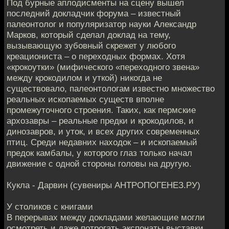
Под бурные аплодисменты на сцену вышел
последний докладчик форума – известный
палеонтолог и популяризатор науки Александр
Марков, который сделал доклад на тему,
вызывающую зубовный скрежет у любого
креациониста – о переходных формах. Хотя
«крокоутки» (мифического «переходного звена»
между крокодилом и уткой) никогда не
существовало, палеонтологам известно множество
реальных ископаемых существ вполне
промежуточного строения. Таких, как пермские
архозавры – реальные предки и крокодилов, и
динозавров, и уток, и всех других современных
птиц. Среди недавних находок – и ископаемый
предок камбалы, у которого глаз только начал
движение с одной стороны головы на другую.
Кукла - Дарвин (сувениры АНТРОПОГЕНЕЗ.РУ)
У столиков с книгами
В перерывах между докладами желающие могли
осмотреть и даже потрогать экспонаты выставки