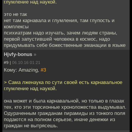
глумление над наукой.
это не так
нет там карнавала и глумления, там глупость и
комплексы
психиатрам надо изучать, зачем людям страны,
первой запустившей человека в космос, надо
придумывать себе божественные эманации в языке
Hjvfy-bonus
»
#9 |
06.10.16 01:21
Кому: Amazing,
#3
> Сама лженаука по сути своей есть карнавальное
глумление над наукой.
она может и была карнавальной, но только в глазах
тех, кто эти торсионные хроноложества выдумывал.
Одураченным гражданам пирамиды из тонкого поля
подаются на полном серьезе, иначе денежки из
граждан не вытрясешь.