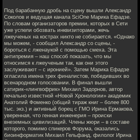
Под барабанную дробь на сцену вышли Александр
Соколов и ведущая канала SciOne Марика Ефадзе.
По словам организаторов премии, которых в Сети
уже успели обозвать инквизиторами, жечь
лжеученых на кострах никто не собирается. «Однако
мы можем, - сообщил Александр со сцены, -
бороться с лженаукой с помощью смеха. Эта
антипремия – наш способ показать, что мы
относимся к лжеученым так, как они этого
заслуживают – с иронией». Затем Марика Ефадзе
огласила имена трех финалистов, победивших во
всенародном голосовании. В финал вышли
сатирик-«лингвофрик» Михаил Задорнов, автор
печально известной «Новой Хронологии» академик
Анатолий Фоменко (общий тираж книг – более 800
тыс. экз.) и активный борец с ГМО Ирина Ермакова,
уверенная, что генная инженерия – происки
внеземных цивилизаций. Члены жюри – в составе
которого, помимо спикеров Форума, оказались
биоинформатик Михаил Гельфанд, филолог Ирина