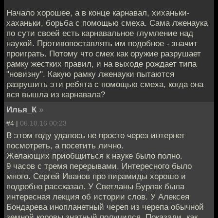
Начало хорошее, а в конце карнавал, хиханьки-
хаханьки, борьба с помощью смеха. Сама лженаука
по сути своей есть карнавальное глумление над
наукой. Противопоставлять им подобное - значит
проиграть. Потому что смех как оружие разрушает
рамку жестких правил, и на выходе рождает типа
"новизну". Какую рамку лженауки пытаются
разрушить эти ребята с помощью смеха, когда она
вся вышла из карнавала?
Илья_К
»
#4 |
06.10.16 00:23
В этом году удалось не просто через интернет
посмотреть, а посетить лично.
Желающих приобщиться к науке было полно.
9 часов с тремя перерывами. Интересного было
много. Сергей Иванов про пирамиды хорошо и
подробно рассказал. У Светланы Бурлак была
интересная лекция об истории слов. У Алексея
Бондарева инопланетный череп из черепа обычной
земной коровы знатный получился. Показали, как