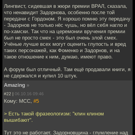
Лингвист, сидевшая в жюри премии ВРАЛ, сказала,
что ненавидит Задорнова, особенно после той
передачи с Гордоном. Я хорошо помню эту передачу
- Задорнов не только нёс чушь, но вёл себя нагло и
по-хамски. Так что на церемонии вручения премии
был не просто смех - это был очень злой смех.
Учёные лучше всех могут оценить глупость и вред
таких персонажей, как Фоменко и Задорнов, и на
такое отношение к ним, думаю, имеют право.
А форум был отличный. Там ещё продавали книги, я
не сдержался и купил 10 штук.
Amazing
»
#22 |
06.10.16 09:46
Кому: MCC,
#5
> Есть такой фразеологизм: "клин клином
вышибают".
Тут это не работает. Задорновщина - глумление над