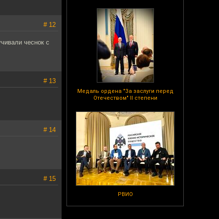
# 12
учивали чеснок с
# 13
Медаль ордена "За заслуги перед
Отечеством" II степени
# 14
# 15
РВИО