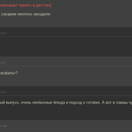
тматывает память в детство]
 сахаром неплохо заходили
14:17
14:17
 асфальт?
14:17
ый выпуск, очень необычные блюда и подход к готовке. А вот в лаваш ч
14:45