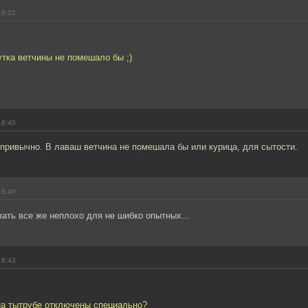
16:22
утка ветчины не помешало бы ;)
16:40
епривычно. В лаваш ветчина не помешала бы или курица, для сытости.
16:40
ать все же неплохо для не шибко опытных...
16:43
на тытрубе отключены специально?