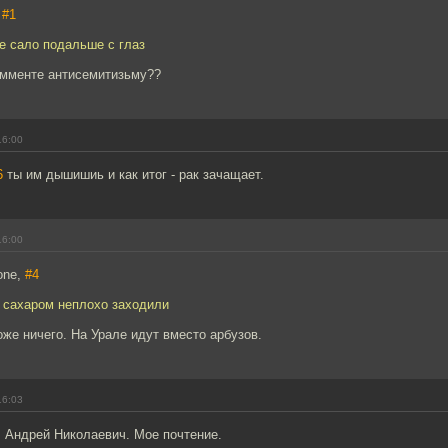
,
#1
е сало подальше с глаз
комменте антисемитизьму??
16:00
6
ты им дышишиь и как итог - рак зачащает.
16:00
one,
#4
 сахаром неплохо заходили
же ничего. На Урале идут вместо арбузов.
16:03
 Андрей Николаевич. Мое почтение.