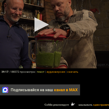
39:17
|
188372 просмотра
|
текст
|
аудиоверсия
|
скачать
Подписывайся на наш
канал в MAX
Goblin рекомендует
заказывать
одностранич