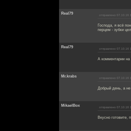
Real79
отправлено 07.10.16 
Господа, я всё по
перцем - зубки це
Real79
отправлено 07.10.16 
А комментарии на
Mr.krabs
отправлено 07.10.16 
Добрый день, а не
MikaelBox
отправлено 07.10.16 
Вкусно готовите, 