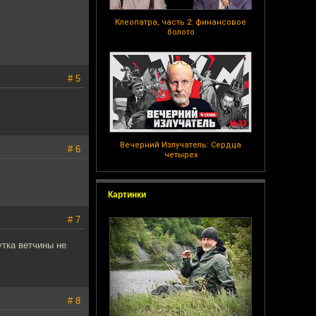
Клеопатра, часть 2: финансовое
болото
# 5
Вечерний Излучатель: Сердца
# 6
четырех
Картинки
# 7
утка ветчины не
# 8