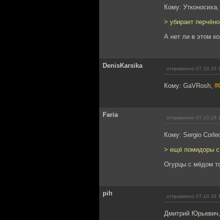
Кому: Утконосиха
> убирает перчёно
А нет ли в этом 
DenisKarsika
отправлено 07.10.16 
Кому: GaVRosh,
#
Faria
отправлено 07.10.16 
Кому: Sergio Corle
> ещё помидоры с
Огурцы с мёдом то
pih
отправлено 07.10.16 
Дмитрий Юрьевич,