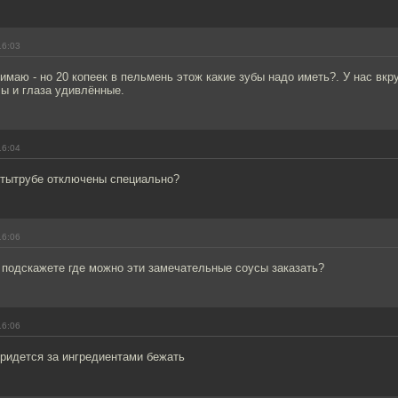
16:03
нимаю - но 20 копеек в пельмень этож какие зубы надо иметь?. У нас вкр
лы и глаза удивлённые.
16:04
 тытрубе отключены специально?
16:06
 подскажете где можно эти замечательные соусы заказать?
16:06
придется за ингредиентами бежать