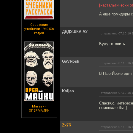
[настальгически о
А ещё помидоры с
Советские
учебники 1940-50х
ДЕДУШКА АУ
годов
отправлено 07.10.16 
Буду готовить ...
GaVRosh
отправлено 07.10.16 
В Нью-Йорке едят
Koljan
отправлено 07.10.16 
Спасибо, интересн
Магазин
помешало бы ;)
ОПЕРМАЙКИ
Zx7R
отправлено 07.10.16 