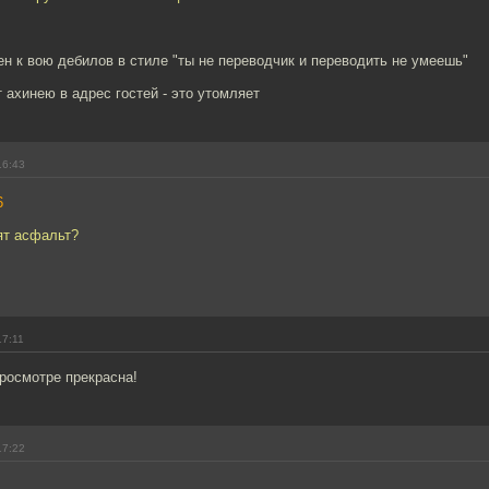
н к вою дебилов в стиле "ты не переводчик и переводить не умеешь"
т ахинею в адрес гостей - это утомляет
16:43
6
ят асфальт?
17:11
росмотре прекрасна!
17:22