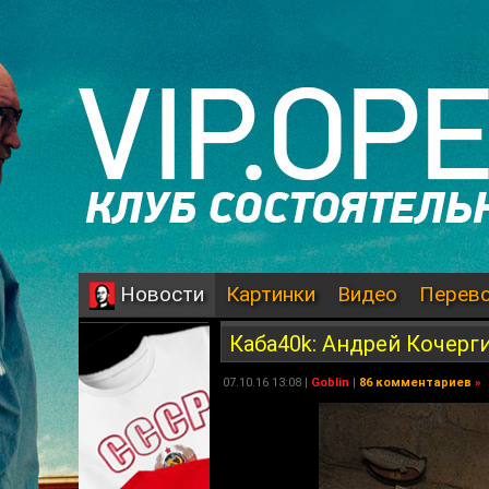
Картинки
Видео
Перев
Новости
Каба40k: Андрей Кочерг
07.10.16 13:08 |
Goblin
|
86 комментариев
»