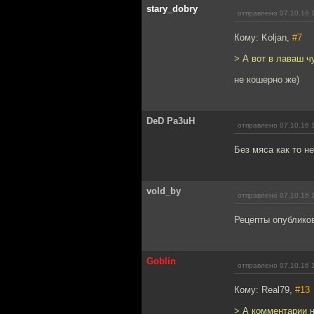
stary_dobry
отправлено 07.10.16 
Кому: Koljan,
#7
> А вот в лаваш ч
не кошерно же)
DeD Pa3uH
отправлено 07.10.16 
Без мяса как то н
vold_by
отправлено 07.10.16 
Рецепты опубликов
Goblin
отправлено 07.10.16 
Кому: Real79,
#13
> А комментарии 