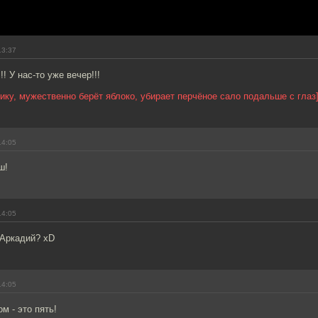
13:37
!! У нас-то уже вечер!!!
ику, мужественно берёт яблоко, убирает перчёное сало подальше с глаз
14:05
ш!
14:05
 Аркадий? xD
14:05
м - это пять!