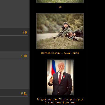
65
# 9
Остров Сахалин, река Найба
# 10
# 11
Медаль ордена "За заслуги перед
Отечеством" II степени