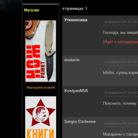
cтраницы: 1
Магазин
Утконосиха
отправлено 07.10.16 
Господа, вы звери!
[Идёт к холодильн
motorin
отправлено 07.10.16 
ЫЫЫ, супец хоро
Империя ножей
KostyanNSK
отправлено 07.10.16 
Поясните, почему
Sergio Corleone
отправлено 07.10.16 
Макароны с сахаро