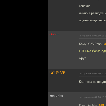
конечно
лично я равнодуше
однако когда несу
Goblin
отправлено 07.10.16 
Кому: GaVRosh,
#
> В Нью-Йорке ед
жрут
Цу Гундер
отправлено 07.10.16 
Картинка на предп
kenjunito
отправлено 07.10.16 
Кому: Goblin,
#19