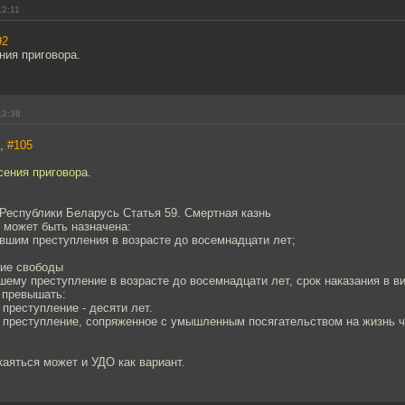
12:11
92
ния приговора.
12:38
n,
#105
сения приговора.
Республики Беларусь Статья 59. Смертная казнь
 может быть назначена:
вшим преступления в возрасте до восемнадцати лет;
ние свободы
шему преступление в возрасте до восемнадцати лет, срок наказания в 
 превышать:
 преступление - десяти лет.
е преступление, сопряженное с умышленным посягательством на жизнь ч
аяться может и УДО как вариант.