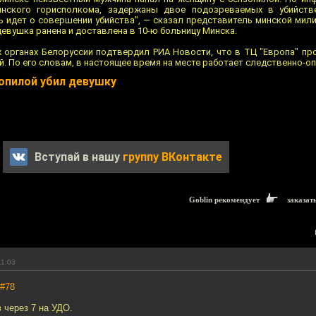
инского горисполкома, задержаны двое подозреваемых в убийств
 идет о совершении убийства", — сказал представитель минской милиц
девушка ранена и доставлена в 10-ю больницу Минска.
 органах Белоруссии подтвердил РИА Новости, что в ТЦ "Европа" пр
 По его словам, в настоящее время на месте работает следственно-оп
опилой убил девушку
Вступай в нашу
группу ВКонтакте
Goblin рекомендует
заказат
11:03
#78
в через 7 на УДО.