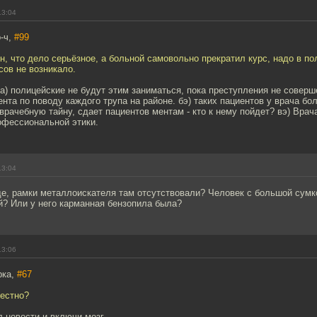
13:04
-ч,
#99
н, что дело серьёзное, а больной самовольно прекратил курс, надо в по
сов не возникало.
а) полицейские не будут этим заниматься, пока преступления не совер
ента по поводу каждого трупа на районе. бэ) таких пациентов у врача бо
врачебную тайну, сдает пациентов ментам - кто к нему пойдет? вэ) Врач
офессиональной этики.
13:04
е, рамки металлоискателя там отсутствовали? Человек с большой сумко
й? Или у него карманная бензопила была?
13:06
рка,
#67
вестно?
 новости и включи мозг.