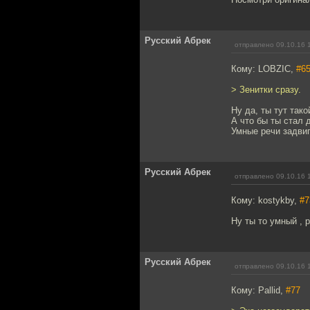
Русский Абрек
отправлено 09.10.16 
Кому: LOBZIC,
#6
> Зенитки сразу.
Ну да, ты тут так
А что бы ты стал 
Умные речи задвиг
Русский Абрек
отправлено 09.10.16 
Кому: kostykby,
#7
Ну ты то умный , 
Русский Абрек
отправлено 09.10.16 
Кому: Pallid,
#77