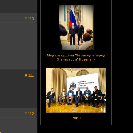
# 110
Медаль ордена "За заслуги перед
Отечеством" II степени
# 111
# 112
РВИО