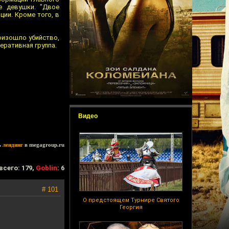
е девушки. "Двое
ии. Кроме того, в
оизошло убийство,
еративная группа.
Видео
ь
лендинг
в megagroup.ru
всего: 179,
Goblin
: 6
# 101
О предстоящем Турнире Святого
Георгия