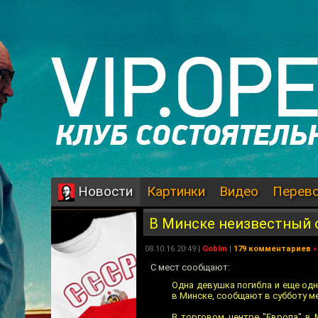
Картинки
Видео
Перев
Новости
В Минске неизвестный 
08.10.16 20:49 |
Goblin
|
179 комментариев
»
С мест сообщают:
Одна девушка погибла и еще одн
в Минске, сообщают в субботу м
В торговом центре "Европа" в 