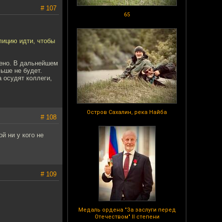
# 107
65
лицию идти, чтобы
шено. В дальнейшем
льше не будет.
а осудят коллеги,
Остров Сахалин, река Найба
# 108
й ни у кого не
# 109
Медаль ордена "За заслуги перед
Отечеством" II степени