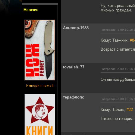
Ну, хоть реальный
Магазин
мирных граждан.
Альтаир-1988
отправлено 09.10.16 
Кому: Таёжник,
#8
Возраст считается
tovarish_77
отправлено 09.10.16 
Он ею как дубинк
Империя ножей
терафлопс
отправлено 09.10.16 
Кому: Талаш,
#22
Такого не говорил