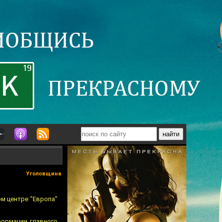
Уголовщина
ом центре "Европа"
формации главного