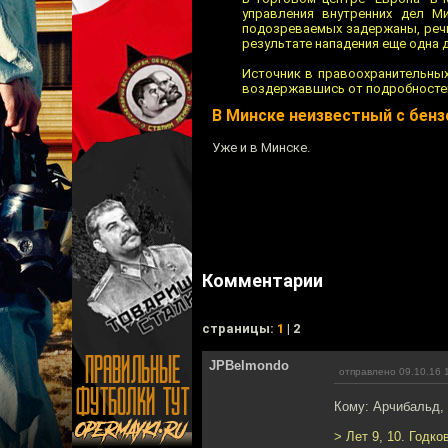
управления внутренних дел М
подозреваемых задержаны, речь
результате нападения еще одна 
Источник в правоохранительных
воздержавшись от подробностей.
В Минске неизвестный с бенз
Уже и в Минске.
Комментарии
cтраницы:
1
| 2
JPBelmondo
отправлено 09.10.16 
Кому: Арчибальд,
> Лет 9, 10. Годко