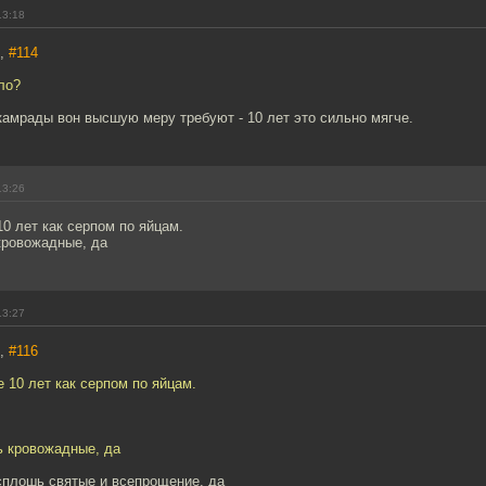
13:18
n,
#114
ло?
камрады вон высшую меру требуют - 10 лет это сильно мягче.
13:26
10 лет как серпом по яйцам.
кровожадные, да
13:27
n,
#116
е 10 лет как серпом по яйцам.
ь кровожадные, да
 сплошь святые и всепрощение, да