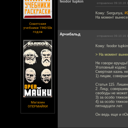
feodor tupkin
отправлено 09.10.16 
Кому: Sergunya,
#
На момент вынесе
Советские
учебники 1940-50х
годов
Арчибальд
отправлено 09.10.16 
Кому: feodor tupki
> На момент выне
Не говори ерунды!
Уголовный кодекс 
Смертная казнь не
1) лицам, соверши
Статья 115. Лише
2. Лицу, совершив
свободы не может
3) за особо тяжкое
4) за особо тяжко
Магазин
пятнадцати лет.
ОПЕРМАЙКИ
Он ведь еще и пОк