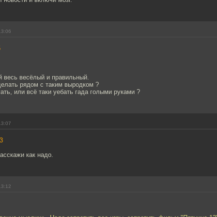
13:06
5
ой весь весёлый и правильный.
делать рядом с таким выродком ?
ать, или всё таки уебать гада голыми руками ?
13:07
3
расскажи как надо.
13:12