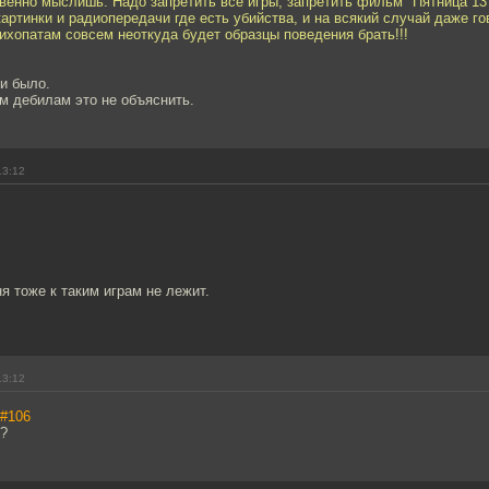
венно мыслишь. Надо запретить все игры, запретить фильм "Пятница 13
артинки и радиопередачи где есть убийства, и на всякий случай даже го
сихопатам совсем неоткуда будет образцы поведения брать!!!
и было.
м дебилам это не объяснить.
13:12
ня тоже к таким играм не лежит.
13:12
#106
о?