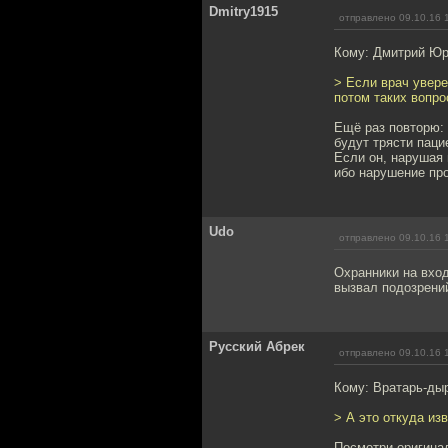
Dmitry1915
отправлено 09.10.16 
Кому: Дмитрий Юр
> Если врач увере
потом таких вопро
Ещё раз повторю: 
будут трясти паци
Если он, нарушая 
ибо нарушение пр
Udo
отправлено 09.10.16 
Охранники на вход
вызвал подозрени
Русский Абрек
отправлено 09.10.16 
Кому: Вратарь-ды
> А это откуда из
Посмотри оригинал