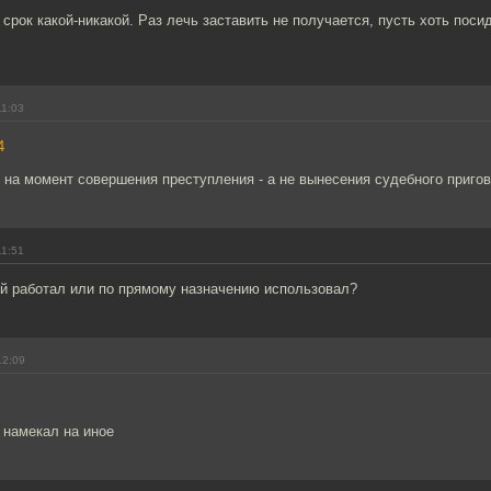
 срок какой-никакой. Раз лечь заставить не получается, пусть хоть пос
11:03
4
 на момент совершения преступления - а не вынесения судебного пригов
11:51
ой работал или по прямому назначению использовал?
12:09
, намекал на иное