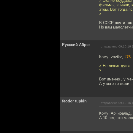
> Эка негосударст
фильмы, книжки, к
этом. Вот тогда п
>
В СССР почти так 
Но вам малолетни
Русский Абрек
отправлено 09.10.16 
Кому: vovikz,
#76
> Не лежит душа.
>
Вот именно , у ме
А у кого то лежит.
feodor tupkin
отправлено 09.10.16 
Кому: Арчибальд,
А 10 лет, это мал