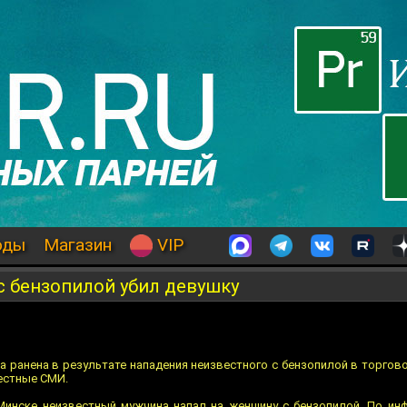
оды
Магазин
VIP
с бензопилой убил девушку
а ранена в результате нападения неизвестного с бензопилой в торгов
естные СМИ.
Минске неизвестный мужчина напал на женщину с бензопилой. По ин