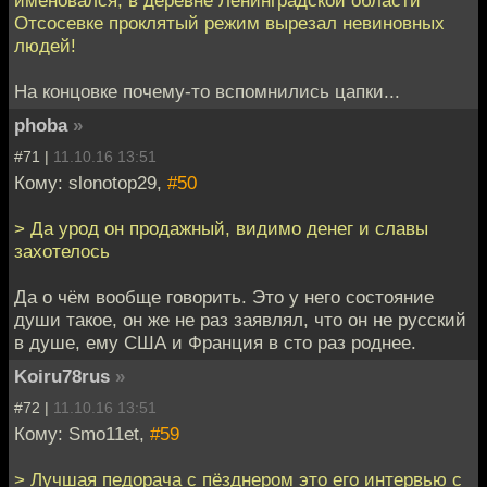
именовался, в деревне Ленинградской области
Отсосевке проклятый режим вырезал невиновных
людей!
На концовке почему-то вспомнились цапки...
phoba
»
#71 |
11.10.16 13:51
Кому: slonotop29,
#50
> Да урод он продажный, видимо денег и славы
захотелось
Да о чём вообще говорить. Это у него состояние
души такое, он же не раз заявлял, что он не русский
в душе, ему США и Франция в сто раз роднее.
Koiru78rus
»
#72 |
11.10.16 13:51
Кому: Smo11et,
#59
> Лучшая педорача с пёзднером это его интервью с