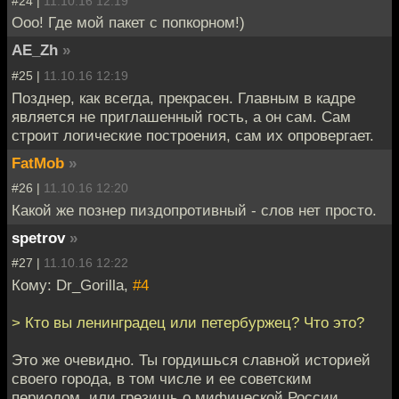
#24 |
11.10.16 12:19
Ооо! Где мой пакет с попкорном!)
AE_Zh
»
#25 |
11.10.16 12:19
Позднер, как всегда, прекрасен. Главным в кадре
является не приглашенный гость, а он сам. Сам
строит логические построения, сам их опровергает.
FatMob
»
#26 |
11.10.16 12:20
Какой же познер пиздопротивный - слов нет просто.
spetrov
»
#27 |
11.10.16 12:22
Кому: Dr_Gorilla,
#4
> Кто вы ленинградец или петербуржец? Что это?
Это же очевидно. Ты гордишься славной историей
своего города, в том числе и ее советским
периодом, или грезишь о мифической России,