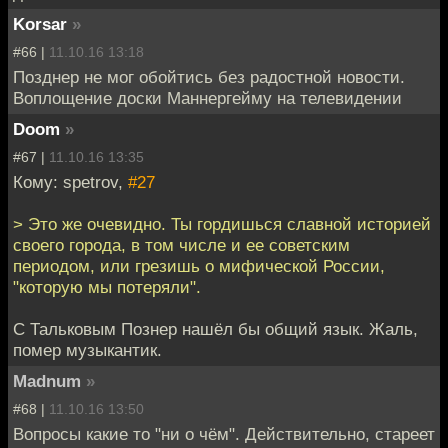
Korsar
»
#66 |
11.10.16 13:18
Позднер не мог обойтись без радостной новости.
Воплощение доски Маннергейму на телевидении
Doom
»
#67 |
11.10.16 13:35
Кому: spetrov,
#27
> Это же очевидно. Ты гордишься славной историей
своего города, в том числе и ее советским
периодом, или грезишь о мифической России,
"которую мы потеряли".
С Тальковым Познер нашёл бы общий язык. Жаль,
помер музыкантик.
Madnum
»
#68 |
11.10.16 13:50
Вопросы какие то "ни о чём". Действительно, стареет