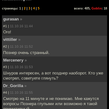
cтраницы: 1 |
2
|
3
|
4
|
5
всего: 405,
Goblin
: 18
gurasan
»
#1 |
11.10.16 11:44
Ого!
vittiller
»
#2 |
11.10.16 11:52
Познер очень странный.
Mercenery
»
#3 |
11.10.16 11:53
Шнуров интересен, а вот позднер наоборот. Кто уже
смотрел, советуете глянуть?
Dr_Gorilla
»
#4 |
11.10.16 11:55
Смотрю на 11 минуте и не понимаю. Мне кажутся
вопросы Познера глупыми или возможно я такой
примитивный.