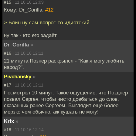
#15 |
11.10.16 12:09
Кому: Dr_Gorilla,
#12
> Блин ну сам вопрос то идиотский.
ну так - кто его задаёт
Dr_Gorilla
»
#16 |
11.10.16 12:11
21 минута Познер раскрылся - "Как я могу любить
народ?".
Pivchansky
»
#17 |
11.10.16 12:11
Посмотрел 10 минут. Такое ощущение, что Позднер
позвал Сергея, чтобы чисто доебаться до слов,
сказанных ранее Сергеем. Выглядит ещё более
мерзко чем обычно, аж кушать не могу!
Krix
»
#18 |
11.10.16 12:14