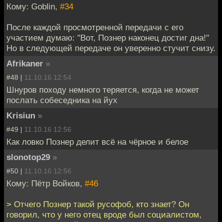
Кому: Goblin,
#34
После каждой просмотренной передачи с его
участием думаю: "Вот, Познер наконец достиг дна!"
Но в следующей передаче он уверенно стучит снизу.
Afrikaner
»
#48 |
11.10.16 12:54
Шнуров походу немного теряется, когда не может
послать собеседника на йух
Krisiun
»
#49 |
11.10.16 12:56
Как ловко Познер делит всё на чёрное и белое
slonotop29
»
#50 |
11.10.16 12:56
Кому: Пётр Войков,
#46
> Отчего Познер такой русофоб, кто знает? Он
говорил, что у него отец вроде был социалистом,