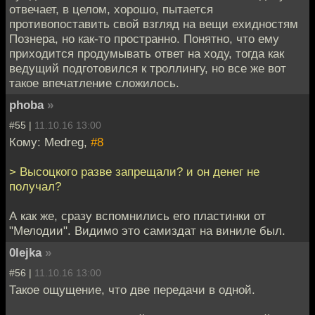
отвечает, в целом, хорошо, пытается
противопоставить свой взгляд на вещи ехидностям
Познера, но как-то пространно. Понятно, что ему
приходится продумывать ответ на ходу, тогда как
ведущий подготовился к троллингу, но все же вот
такое впечатление сложилось.
phoba
»
#55 |
11.10.16 13:00
Кому: Medreg,
#8
> Высоцкого разве запрещали? и он денег не
получал?
А как же, сразу вспомнились его пластинки от
"Мелодии". Видимо это самиздат на виниле был.
0lejka
»
#56 |
11.10.16 13:00
Такое ощущение, что две передачи в одной.