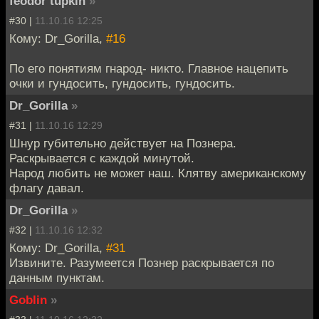
feodor tupkin
»
#30 |
11.10.16 12:25
Кому: Dr_Gorilla,
#16
По его понятиям гнарод- никто. Главное нацепить
очки и гундосить, гундосить, гундосить.
Dr_Gorilla
»
#31 |
11.10.16 12:29
Шнур губительно действует на Познера.
Раскрывается с каждой минутой.
Народ любить не может наш. Клятву американскому
флагу давал.
Dr_Gorilla
»
#32 |
11.10.16 12:32
Кому: Dr_Gorilla,
#31
Извините. Разумеется Познер раскрывается по
данным пунктам.
Goblin
»