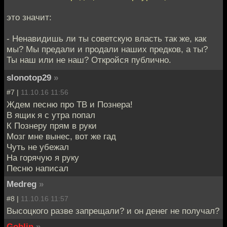
это значит:
- Ненавидишь ли ты советскую власть так же, как
мы? Мы предали и продали наших предков, а ты?
Ты наш или не наш? Откройся публично.
slonotop29
»
#7 |
11.10.16 11:56
Ждем песню про ТВ и Познера!
В ящик я с утра попал
К Познеру прям в руки
Мозг мне вынес, вот же гад
Чуть не убежал
На горячую я руку
Песню написал
Medreg
»
#8 |
11.10.16 11:57
Высоцкого разве запрещали? и он денег не получал?
Goblin
»