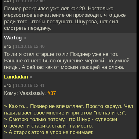
#41 |
11.10.16 12:40
Познер раскрылся уже лет как 20. Настолько
мерзостное впечатление он производит, что даже
ради того, чтобы послушать Шнурова, нет сил
смотреть передачу.
Wartog
»
#42 |
11.10.16 12:40
То ли я стал старше то ли Позднер уже не тот.
Раньше от него было ощущение мерзкой, но умной
гниды. А сейчас как от моськи лающей на слона.
Landadan
»
#43 |
11.10.16 12:41
Кому: Vassisualy,
#37
> Как-то... Познер не впечатляет. Просто караул. Чел
навязывает свое мнение и при этом "не палится".
> Смотрю только потому, что Шнур - суперски
отвечает и старика ставит на место.
> А старик этого в упор не понимает.