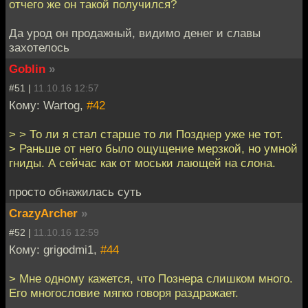
отчего же он такой получился?
Да урод он продажный, видимо денег и славы
захотелось
Goblin
»
#51 |
11.10.16 12:57
Кому: Wartog,
#42
> > То ли я стал старше то ли Позднер уже не тот.
> Раньше от него было ощущение мерзкой, но умной
гниды. А сейчас как от моськи лающей на слона.
просто обнажилась суть
CrazyArcher
»
#52 |
11.10.16 12:59
Кому: grigodmi1,
#44
> Мне одному кажется, что Познера слишком много.
Его многословие мягко говоря раздражает.