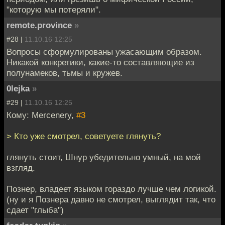
"которую мы потеряли".
remote.province
»
#28 |
11.10.16 12:25
Вопросы сформулированы ужасающим образом.
Никакой конкретики, какие-то составляющие из
полунамеков, тьмы и кружев.
0lejka
»
#29 |
11.10.16 12:25
Кому: Mercenery,
#3
> Кто уже смотрел, советуете глянуть?
глянуть стоит, Шнур убедительно умный, на мой
взгляд.
Познер, владеет языком гораздо лучше чем логикой.
(ну и я Познера давно не смотрел, выглядит так, что
сдает "глыба")