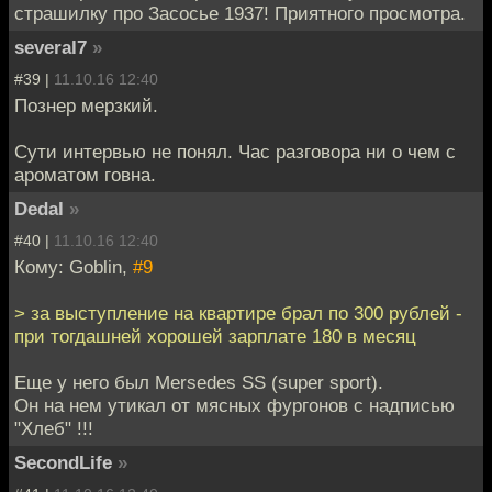
страшилку про Засосье 1937! Приятного просмотра.
several7
»
#39 |
11.10.16 12:40
Познер мерзкий.
Сути интервью не понял. Час разговора ни о чем с
ароматом говна.
Dedal
»
#40 |
11.10.16 12:40
Кому: Goblin,
#9
> за выступление на квартире брал по 300 рублей -
при тогдашней хорошей зарплате 180 в месяц
Еще у него был Mersedes SS (super sport).
Он на нем утикал от мясных фургонов с надписью
"Хлеб" !!!
SecondLife
»