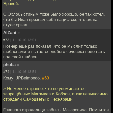
Яровой.
С Охлобыстиным тоже было хорошо, он так хотел,
что бы Иван признал себя нацистом, что аж на
стуле ерзал.
AlZani
»
#73 |
11.10.16 13:51
Познер еще раз показал ,что он мыслит только
шаблонами и пытается любого человека подогнать
под свой шаблон
phoba
»
#74 |
11.10.16 13:51
Кому: JPBelmondo,
#63
> Не менее странно, что не упоминаются
запрещённые Магомаев и Кобзон, и как невыносимо
страдали Самоцветы с Песнярами
Главного страдальца забыл - Макаревича. Помнится