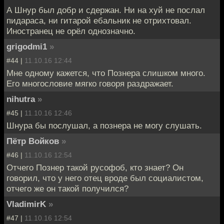
А Шнур был добр и сдержан. Ни на хуй не послал
пидараса, ни гитарой ебальник не отрихтовал.
Иностранец не орёл однозначно.
grigodmi1
»
#44 |
11.10.16 12:44
Мне одному кажется, что Познера слишком много.
Его многословие мягко говоря раздражает.
nihutra
»
#45 |
11.10.16 12:46
Шнура бы послушал, а познера не могу слушать.
Пётр Войков
»
#46 |
11.10.16 12:54
Отчего Познер такой русофоб, кто знает? Он
говорил, что у него отец вроде был социалистом,
отчего же он такой получился?
VladimirK
»
#47 |
11.10.16 12:54