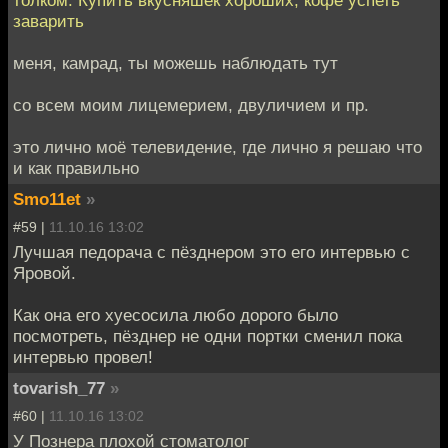
заварить
меня, камрад, ты можешь наблюдать тут
со всем моим лицемерием, двуличием и пр.
это лично моё телевидение, где лично я решаю что
и как правильно
Smo11et
»
#59 |
11.10.16 13:02
Лучшая педорача с пёзднером это его интервью с
Яровой.
Как она его хуесосила любо дорого было
посмотреть, пёзднер не одни портки сменил пока
интервью провел!
tovarish_77
»
#60 |
11.10.16 13:02
У Познера плохой стоматолог