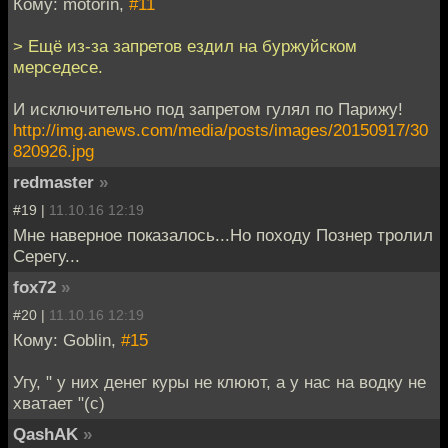
Кому: motorin,
#11
> Ещё из-за запретов ездил на буржуйском
мерседесе.
И исключительно под запретом гулял по Парижу!
http://img.anews.com/media/posts/images/20150917/30
820926.jpg
redmaster
»
#19 |
11.10.16 12:19
Мне наверное показалось...Но походу Познер тролил
Серегу...
fox72
»
#20 |
11.10.16 12:19
Кому: Goblin,
#15
Угу, " у них денег куры не клюют, а у нас на водку не
хватает "(с)
QashAK
»