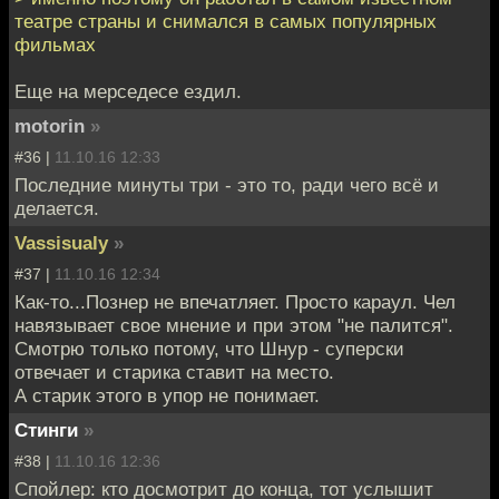
театре страны и снимался в самых популярных
фильмах
Еще на мерседесе ездил.
motorin
»
#36 |
11.10.16 12:33
Последние минуты три - это то, ради чего всё и
делается.
Vassisualy
»
#37 |
11.10.16 12:34
Как-то...Познер не впечатляет. Просто караул. Чел
навязывает свое мнение и при этом "не палится".
Смотрю только потому, что Шнур - суперски
отвечает и старика ставит на место.
А старик этого в упор не понимает.
Стинги
»
#38 |
11.10.16 12:36
Спойлер: кто досмотрит до конца, тот услышит