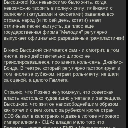
Высоцкого! Как невыносимо было жить, когда
невозможно творить в полную силу: плёнками с
записями (катушками и кассетами) завалена вся
страна, народ (и по сей день, кстати) знает
отличные песни наизусть, да плюс ещё
государственная фирма "Мелодия" регулярно
выпускает официально разрешённые грампластинки!
В кино Высоцкий снимается сам - и смотрит, в том
числе, кино действительно широко не
транслировавшееся, про агента ноль-семь, Джеймс-
Бонда. В театре, который регулярно гастролирует в
том числе за рубежом, играет роль-мечту: не шаги
за сценой, а целого Гамлета.
Странно, что Познер не упомянул, что советская
власть настолько чудовищно угнетала и запрещала
Высоцкого, что жил он наисвободнейшим образом,
как хотел и с кем хотел; за рубежом кроме стран
СЭВ бывал в капстранах и даже в логове мирового
империализма - США; владел мало того что
Волгами - запрещёнными БМВ и Мерседесами, а