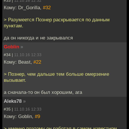
#33 |
11.10.16 12:32
Кому: Dr_Gorilla,
#32
> Разумеется Познер раскрывается по данным
пунктам.
да он никогда и не закрывался
Goblin
»
#34 |
11.10.16 12:33
Кому: Beast,
#22
> Познер, чем дальше тем больше омерзение
вызывает.
а сначала-то он был хорошим, ага
Aleks78
»
#35 |
11.10.16 12:33
Кому: Goblin,
#9
> именно поэтому он работал в самом известном