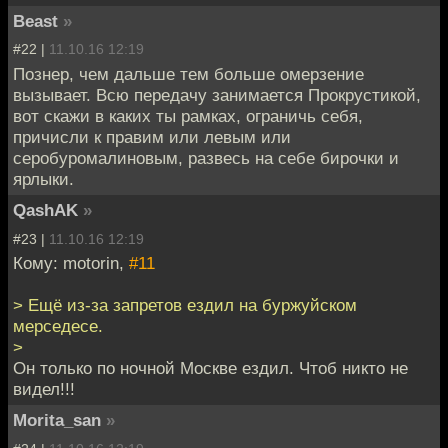
Beast
»
#22 |
11.10.16 12:19
Познер, чем дальше тем больше омерзение
вызывает. Всю передачу занимается Прокрустикой,
вот скажи в каких ты рамках, ограничь себя,
причисли к правим или левым или
серобуромалиновым, развесь на себе бирочки и
ярлыки.
QashAK
»
#23 |
11.10.16 12:19
Кому: motorin,
#11
> Ещё из-за запретов ездил на буржуйском
мерседесе.
>
Он только по ночной Москве ездил. Чтоб никто не
видел!!!
Morita_san
»