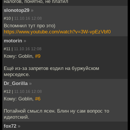
налогов, понятно, не платил
slonotop29
»
#10 |
11.10.16 12:08
Вспомнил тут про это)
https://www.youtube.com/watch?v=3W-vpEzVbf0
motorin
»
#11 |
11.10.16 12:08
Кому: Goblin,
#9
Ещё из-за запретов ездил на буржуйском
мерседесе.
Dr_Gorilla
»
#12 |
11.10.16 12:08
Кому: Goblin,
#6
Потайной смысл ясен. Блин ну сам вопрос то
идиотский.
fox72
»