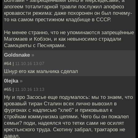
апогеем тоталитарной травли послужил апофеоз
кровавости режима: даже похоронен он был почему-
то на самом престижном кладбище в СССР.
Не менее странно, что не упоминаются запрещённые
Магомаев и Кобзон, и как невыносимо страдали
Самоцветы с Песнярами.
Goldsnake
»
#64 |
11.10.16 13:07
Шнур его как мальчика сделал
0lejka
»
#65 |
11.10.16 13:13
Ну и про Засосье еще подумалось: мы то знаем, что
кровавый тиран Сталин всех лично вывозил в
фургонах с надписью "хлеб" и приковывал к
стройкам коммунизма цепями. Чего бы он пожалел
семьи? поди, надеялся что тетки сами не осилят
крестьнского труда. Скотину забрал, трактаров не
давал.