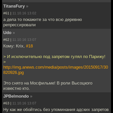
TitansFury
»
#61 |
11.10.16 13:02
а дела то покажите за что всю деревню
репрессировали
Udo
»
#62 |
11.10.16 13:07
Кому: Krix,
#18
> И исключительно под запретом гулял по Парижу!
>
http://img.anews.com/media/posts/images/20150917/30
820926.jpg
Это снято на Мосфильме! В роли Высоцкого
известно кто.
JPBelmondo
»
#63 |
11.10.16 13:07
Ну как же обойтись без упоминания адских запретов