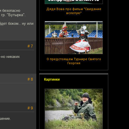
Дядя Вова про фильм "Свидание
и безопасно
вслепую"
гр. "Бутырка".
дет боком.. ну или
# 7
-но никаких
О предстоящем Турнире Святого
Георгия
# 8
Картинки
# 9
шение.