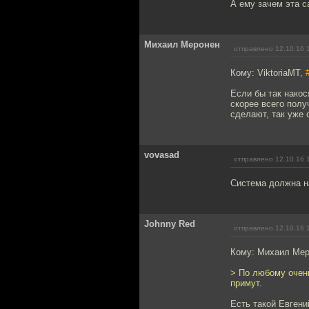
А ему зачем эта с
Михаил Меронен
отправлено 12.10.16 
Кому: ViktoriaMT,
Если бы так накос
скорее всего полу
сделают, так уже 
vovasad
отправлено 12.10.16 
Система должна н
Johnny Red
отправлено 12.10.16 
Кому: Михаил Ме
> По любому очень
примут.
Есть такой Евгени