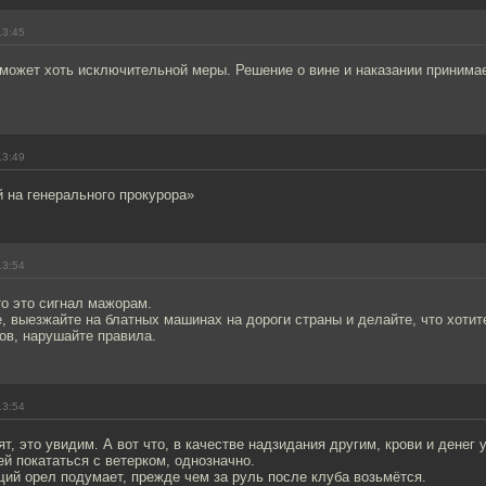
13:45
 может хоть исключительной меры. Решение о вине и наказании принима
13:49
 на генерального прокурора»
13:54
то это сигнал мажорам.
 выезжайте на блатных машинах на дороги страны и делайте, что хотите
ов, нарушайте правила.
13:54
ят, это увидим. А вот что, в качестве надзидания другим, крови и денег 
й покататься с ветерком, однозначно.
ий орел подумает, прежде чем за руль после клуба возьмётся.