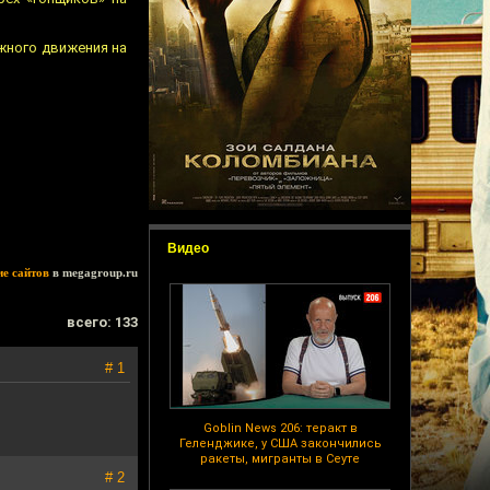
жного движения на
Видео
ие сайтов
в megagroup.ru
всего: 133
# 1
Goblin News 206: теракт в
Геленджике, у США закончились
ракеты, мигранты в Сеуте
# 2