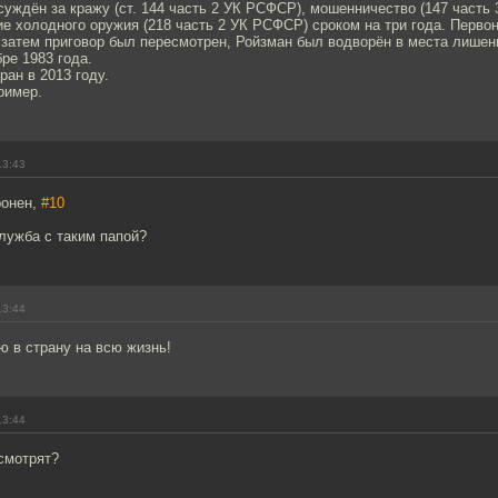
суждён за кражу (ст. 144 часть 2 УК РСФСР), мошенничество (147 часть
е холодного оружия (218 часть 2 УК РСФСР) сроком на три года. Перво
 затем приговор был пересмотрен, Ройзман был водворён в места лишен
ре 1983 года.
ан в 2013 году.
ример.
13:43
ронен,
#10
лужба с таким папой?
13:44
ю в страну на всю жизнь!
13:44
смотрят?