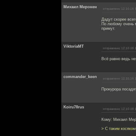
Михаил Меронен
отправлено 12.10.16 
Дадут скорее всег
По любому очень м
примут.
ViktoriaMT
отправлено 12.10.16 
Всё равно ведь не
commander_keen
отправлено 12.10.16 
Прокурора посадят
Koiru78rus
отправлено 12.10.16 
Кому: Михаил Ме
> С таким косяком