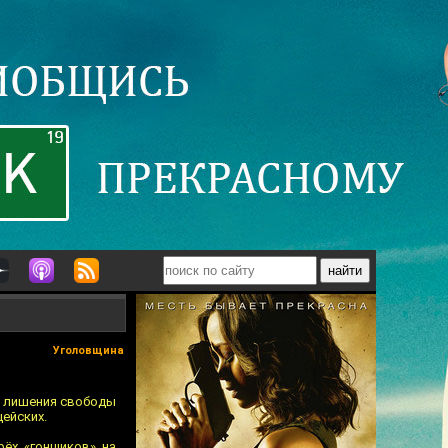
Уголовщина
е лишения свободы
цейских.
рёх «гонщиков» на