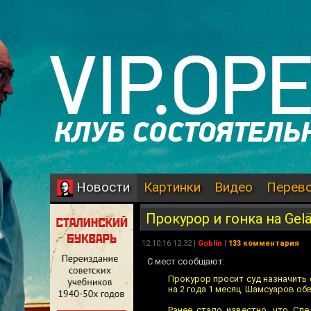
Картинки
Видео
Перев
Новости
Прокурор и гонка на Gel
12.10.16 12:32 |
Goblin
|
133 комментария
С мест сообщают:
Прокурор просит суд назначить
на 2 года 1 месяц. Шамсуаров об
Ранее стало известно, что Сл