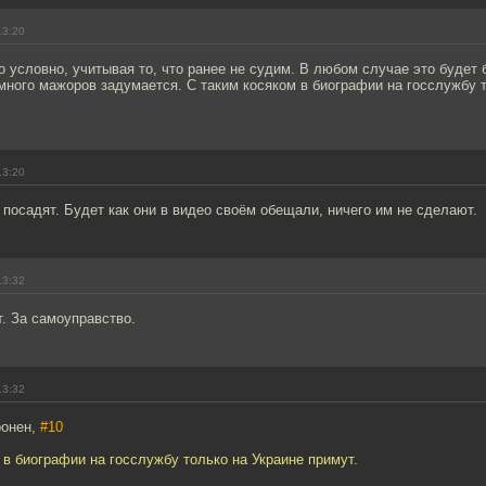
13:20
о условно, учитывая то, что ранее не судим. В любом случае это будет
ного мажоров задумается. С таким косяком в биографии на госслужбу т
13:20
 посадят. Будет как они в видео своём обещали, ничего им не сделают.
13:32
. За самоуправство.
13:32
ронен,
#10
 в биографии на госслужбу только на Украине примут.