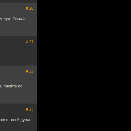
# 20
ет суд. Самый
# 21
# 22
, гоняйте по
# 23
уже от всей души