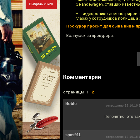
Gelandewagen, ставших известн
На видеоролике демонстрировал
глазах у сотрудников полиции, а
Прокурор просит для сына вице-пр
Волнуюсь за прокурора.
Комментарии
cтраницы: 1 |
2
Boble
отправлено 12.10.16 
Непонятно, это та
spas911
отправлено 12.10.16 