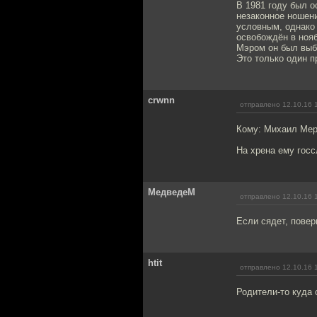
В 1981 году был о
незаконное ношени
условным, однако
освобождён в нояб
Мэром он был выбр
Это только один п
crwnn
отправлено 12.10.16 
Кому: Михаил Ме
На хрена ему госс
МедведеМ
отправлено 12.10.16 
Если сядет, повер
htit
отправлено 12.10.16 
Родители-то куда 