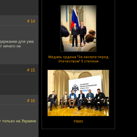
# 14
адержании для ума
т ничего не
Медаль ордена "За заслуги перед
Отечеством" II степени
# 15
# 16
 только на Украине
РВИО