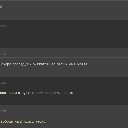
о!
12:40
12:52
 скоро пропадут и окажется что рафик не виноват
12:52
иняться и отпустят невиновного мальчика.
12:52
вободы на 2 года 1 месяц