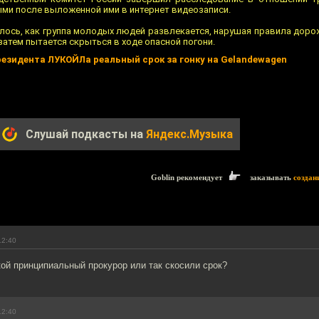
ыми после выложенной ими в интернет видеозаписи.
ось, как группа молодых людей развлекается, нарушая правила доро
 затем пытается скрыться в ходе опасной погони.
езидента ЛУКОЙЛа реальный срок за гонку на Gelandewagen
Слушай подкасты на
Яндекс.Музыка
Goblin рекомендует
заказывать
создан
12:40
кой принципиальный прокурор или так скосили срок?
12:40