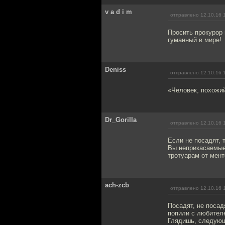
v a d i m
отправлено 12.10.16 
Просить прокурор
гуманный в мире!
Deniss
отправлено 12.10.16 
«Человек, похожий
Dr_Gorilla
отправлено 12.10.16 
Если не посадят, 
Вы неприкасаемые,
тротуарам от мент
ach-zcb
отправлено 12.10.16 
Посадят, не посад
попили с любителе
Глядишь, следующ