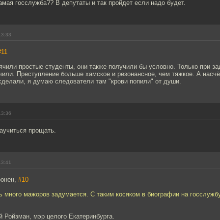
амая госслужба?? В депутаты и так пройдет если надо будет.
13:33
#11
ячили простые студенты, они также получили бы условно. Только при з
чили. Преступление больше хамское и резонансное, чем тяжкое. А насчё
сделали, я думаю следователи там "крови попили" от души.
13:36
аучиться прощать.
13:41
ронен,
#10
 много мажоров задумается. С таким косяком в биографии на госслужбу
й Ройзман, мэр целого Екатеринбурга.