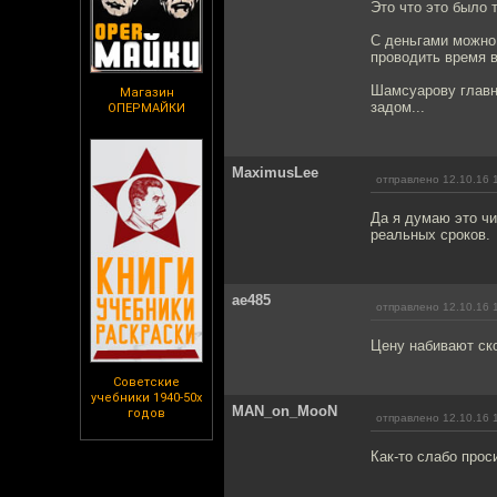
Это что это было 
С деньгами можно,
проводить время в
Шамсуарову главно
Магазин
задом...
ОПЕРМАЙКИ
MaximusLee
отправлено 12.10.16 
Да я думаю это чи
реальных сроков.
ae485
отправлено 12.10.16 
Цену набивают ско
Советские
учебники 1940-50х
MAN_on_MooN
годов
отправлено 12.10.16 
Как-то слабо прос