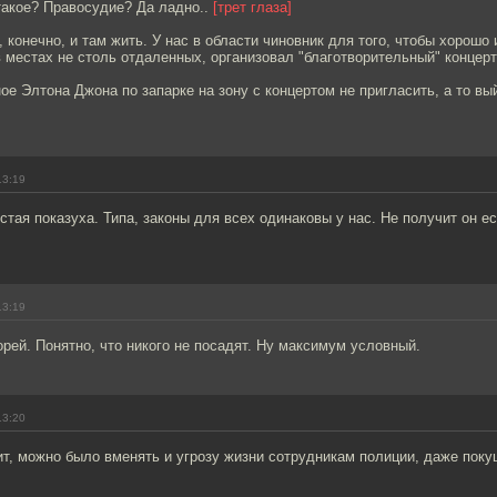
такое? Правосудие? Да ладно..
[трет глаза]
 конечно, и там жить. У нас в области чиновник для того, чтобы хорошо 
 местах не столь отдаленных, организовал "благотворительный" концерт 
е Элтона Джона по запарке на зону с концертом не пригласить, а то вый
13:19
стая показуха. Типа, законы для всех одинаковы у нас. Не получит он ес
13:19
рей. Понятно, что никого не посадят. Ну максимум условный.
13:20
ит, можно было вменять и угрозу жизни сотрудникам полиции, даже поку