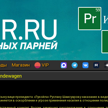
оды
Магазин
VIP
ändewagen
 сыну вице-президента «Лукойла» Руслану Шамсуарову наказание в вид
виняется в оскорблении и угрозе применения насилия в отношении поли
едственный комитет России завершил расследование в отношении т