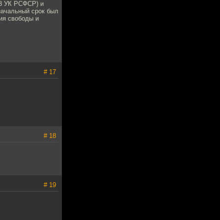
 3 УК РСФСР) и
начальный срок был
ия свободы и
# 17
# 18
# 19