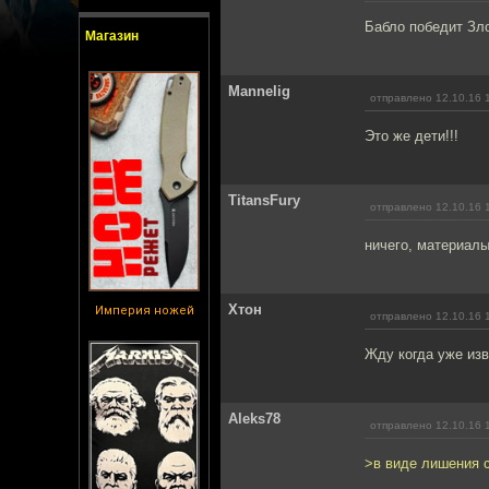
Бабло победит Зл
Магазин
Mannelig
отправлено 12.10.16 
Это же дети!!!
TitansFury
отправлено 12.10.16 
ничего, материалы
Хтон
Империя ножей
отправлено 12.10.16 
Жду когда уже изв
Aleks78
отправлено 12.10.16 
>в виде лишения с