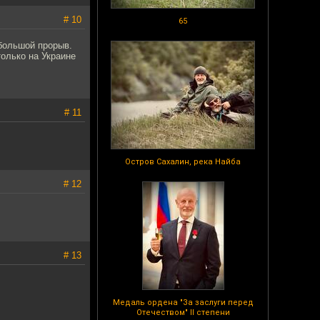
# 10
65
 большой прорыв.
олько на Украине
# 11
Остров Сахалин, река Найба
# 12
# 13
Медаль ордена "За заслуги перед
Отечеством" II степени