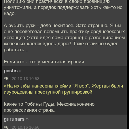
Полицию они практически в своих провинциях
уничтожили, а порядок поддерживать хоть как-то но
надо.
А рубить руки - дело нехитрое. Зато страшно. Я бы
еще посоветовал вспомнить практику средневековых
испанцев (хотя идея сама старше) с развешиванием
железных клеток вдоль дорог! Тоже отлично будет
работать...
Если что - это у меня такая ирония.
pestis
»
#5 |
20.10.16 10:53
>На их лбы нанесены клейма "Я вор". Жертвы были
изуродованы преступной группировкой
Какие то Робины Гуды. Мексика конечно
прогрессивная страна.
gurunars
»
#6 |
20.10.16 10:56