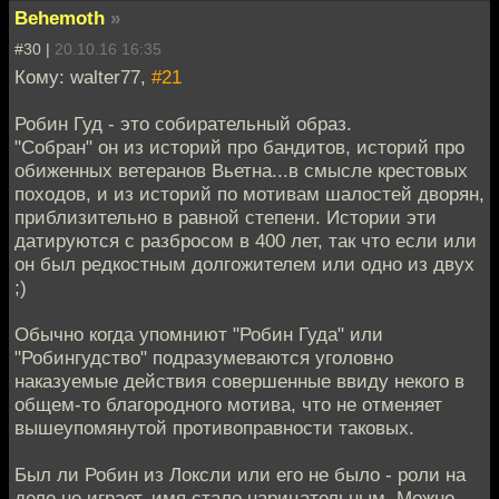
Behemoth
»
#30 |
20.10.16 16:35
Кому: walter77,
#21
Робин Гуд - это собирательный образ.
"Собран" он из историй про бандитов, историй про
обиженных ветеранов Вьетна...в смысле крестовых
походов, и из историй по мотивам шалостей дворян,
приблизительно в равной степени. Истории эти
датируются с разбросом в 400 лет, так что если или
он был редкостным долгожителем или одно из двух
;)
Обычно когда упомниют "Робин Гуда" или
"Робингудство" подразумеваются уголовно
наказуемые действия совершенные ввиду некого в
общем-то благородного мотива, что не отменяет
вышеупомянутой противоправности таковых.
Был ли Робин из Локсли или его не было - роли на
деле не играет, имя стало нарицательным. Можно