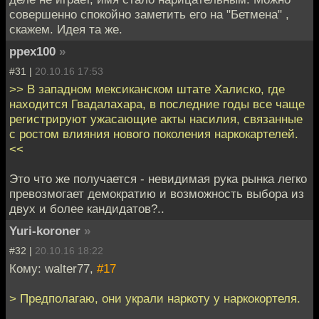
совершенно спокойно заметить его на "Бетмена" ,
скажем. Идея та же.
ppex100
»
#31 |
20.10.16 17:53
>> В западном мексиканском штате Халиско, где
находится Гвадалахара, в последние годы все чаще
регистрируют ужасающие акты насилия, связанные
с ростом влияния нового поколения наркокартелей.
<<
Это что же получается - невидимая рука рынка легко
превозмогает демократию и возможность выбора из
двух и более кандидатов?..
Yuri-koroner
»
#32 |
20.10.16 18:22
Кому: walter77,
#17
> Предполагаю, они украли наркоту у наркокортеля.