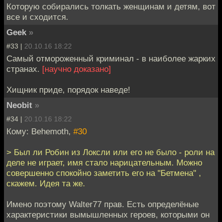
Которую собирались толкать женщинам и детям, вот
все и сходится.
Geek
»
#33 |
20.10.16 18:22
Самый отмороженный криминал - в наиболее жарких
странах.
[научно доказано]
Хищник приде, порядок наведе!
Neobit
»
#34 |
20.10.16 18:22
Кому: Behemoth,
#30
> Был ли Робин из Локсли или его не было - роли на
деле не играет, имя стало нарицательным. Можно
совершенно спокойно заметить его на "Бетмена" ,
скажем. Идея та же.
Имено поэтому Walter77 прав. Есть определёные
характеристики вымышленных героев, которыми он