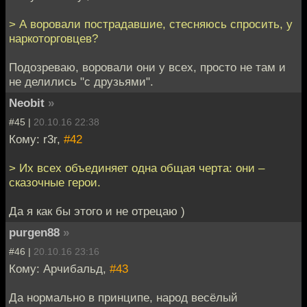
> А воровали пострадавшие, стесняюсь спросить, у
наркоторговцев?
Подозреваю, воровали они у всех, просто не там и
не делились "с друзьями".
Neobit
»
#45 |
20.10.16 22:38
Кому: r3r,
#42
> Их всех объединяет одна общая черта: они –
сказочные герои.
Да я как бы этого и не отрецаю )
purgen88
»
#46 |
20.10.16 23:16
Кому: Арчибальд,
#43
Да нормально в принципе, народ весёлый