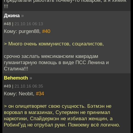
Предлагали работать почему-то поваром, а я химик
!!!
Джина
»
#48 |
21.10.16 06:13
Кому: purgen88,
#40
> Много очень коммунистов, социалистов,
срочно заслать мексиканским камрадам
гуманитарную помощь в виде ПСС Ленина и
Сталина!!!
Behemoth
»
#49 |
21.10.16 06:35
Кому: Neobit,
#34
> он олицетворяет свою сущность. Бэтмэн не
воровал в магазинах, Супермен не принимал
наркотики, Спайдермэн не избивал женщин, а
РобинГуд не отрубал руки. Помоему всё логично.