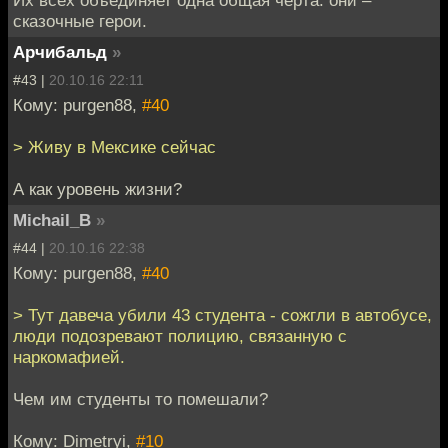
сказочные герои.
Арчибальд
»
#43 |
20.10.16 22:11
Кому: purgen88,
#40
> Живу в Мексике сейчас
А как уровень жизни?
Michail_B
»
#44 |
20.10.16 22:38
Кому: purgen88,
#40
> Тут давеча убили 43 студента - сожгли в автобусе,
люди подозревают полицию, связанную с
наркомафией.
Чем им студенты то помешали?
Кому: Dimetryi,
#10