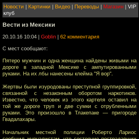
Новости
|
Картинки
|
Видео
|
Переводы
|
Магазин
|
VIP
клуб
Вести из Мексики
20.10.16 10:04
|
Goblin
|
62 комментария
С мест сообщают:
Пятеро мужчин и одна женщина найдены живыми на
дороге в западной Мексике с ампутированными
руками. На их лбы нанесены клейма "Я вор".
Жертвы были изуродованы преступной группировкой,
связанной с незаконным оборотом наркотиков.
Известно, что человек из этого картеля оставил на
той же дороге труп и две сумки с отрубленными
руками. Это произошло в Тлакепаке — пригороде
Гвадалахары.
Начальник местной полиции Роберто Лариос
сообщил журналистам, что состояние пострадавших