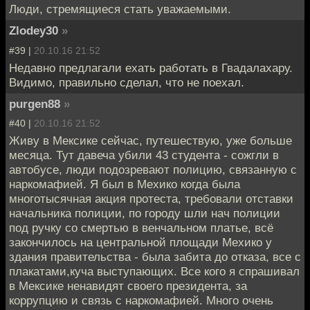
Люди, стремящиеся стать уважаемыми.
Zlodey30
»
#39 |
20.10.16 21:52
Недавно предлагали ехать работать в Гвадалахару.
Видимо, правильно сделал, что не поехал.
purgen88
»
#40 |
20.10.16 21:52
Живу в Мексике сейчас, путешествую, уже больше
месяца. Тут давеча убили 43 студента - сожгли в
автобусе, люди подозревают полицию, связанную с
наркомафией. Я был в Мехико когда была
многотысячная акция протеста, требовали отставки
начальника полиции, по городу шли нач полиции
под ручку со смертью в венчальном платье, всё
закончилось на центральной площади Мехико у
здания правительства - была забита до отказа, все с
плакатами,куча выступающих. Все кого я спрашивал
в Мексике ненавидят своего президента, за
коррупцию и связь с наркомафией. Много очень