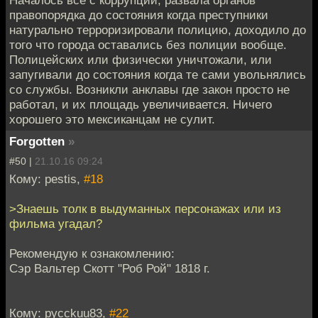
Началось все с коррупции, развала органов
правопорядка до состояния когда преступники
натурально терроризировали полицию, доходило до
того что города оставались без полиции вообще.
Полицейских или физически уничтожали, или
запугивали до состояния когда те сами увольнялись
со службы. Возникли анклавы где закон просто не
работал, и их площадь увеличивается. Ничего
хорошего это мексиканцам не сулит.
Forgotten
»
#50 |
21.10.16 09:24
Кому: pestis,
#18
>Знаешь толк в выдуманных персонажах или из
фильма угадал?
Рекомендую к ознакомлению:
Сэр Вальтер Скотт "Роб Рой" 1818 г.
Кому: pycckuu83,
#22