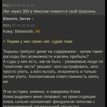
#12 |
20.10.16 11:10
Лет через 300 в Мексике появится свой Шаолинь.
Electric_ferret
»
#13 |
20.10.16 11:10
Кому: Behemoth,
#4
> Тюрем у них своих нет, судов тоже
Тюрьмы требуют денег на содержание - зачем такие
расходы без возможности извлечь прибыль?
А суды у них есть, как не быть - уважаемые люди по
"понятиям чести" решают: кого оштрафовать, кого
просто убить, а кого пытать, искалечить и только
потом убить. Коллективная ответственность опять
же.
Я не историк, конечно, и наверняка Клим
Александрович меня поправит, но происходящее
очень сильно напоминает феодализм пополам с
родоплеменной организацией общества.