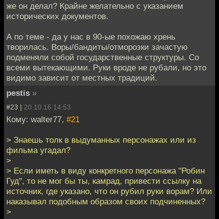
же он делал? Крайне желательно с указанием
исторических документов.
А по теме - да у нас в 90-ые похожаю хрень
творилась. Воры/бандиты/отморозки зачастую
подменяли собой государственные структуры. Со
всеми вытекающими. Руки вроде не рубали, но это
видимо зависит от местных традиций.
pestis
»
#23 |
20.10.16 14:53
Кому: walter77,
#21
> Знаешь толк в выдуманных персонажах или из
фильма угадал?
>
> Если иметь в виду конкретного персонажа "Робин
Гуд", то не мог бы ты, камрад, привести ссылку на
источник, где указано, что он рубил руки ворам? Или
наказывал подобным образом своих подчиненных?
>