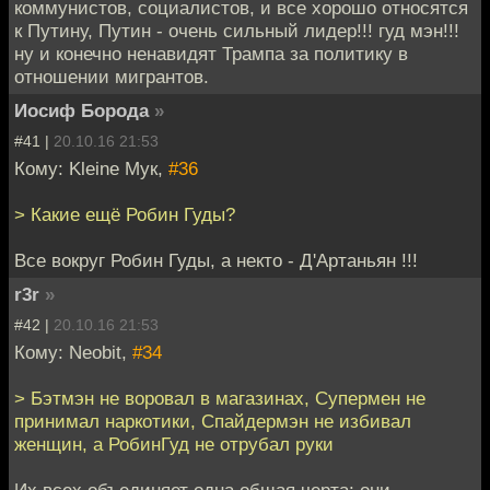
коммунистов, социалистов, и все хорошо относятся
к Путину, Путин - очень сильный лидер!!! гуд мэн!!!
ну и конечно ненавидят Трампа за политику в
отношении мигрантов.
Иосиф Борода
»
#41 |
20.10.16 21:53
Кому: Kleine Мук,
#36
> Какие ещё Робин Гуды?
Все вокруг Робин Гуды, а некто - Д'Артаньян !!!
r3r
»
#42 |
20.10.16 21:53
Кому: Neobit,
#34
> Бэтмэн не воровал в магазинах, Супермен не
принимал наркотики, Спайдермэн не избивал
женщин, а РобинГуд не отрубал руки
Их всех объединяет одна общая черта: они –