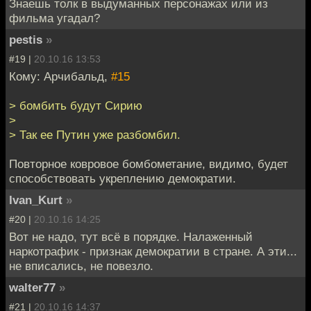
Знаешь толк в выдуманных персонажах или из
фильма угадал?
pestis
»
#19 |
20.10.16 13:53
Кому: Арчибальд,
#15
> бомбить будут Сирию
>
> Так ее Путин уже разбомбил.
Повторное ковровое бомбометание, видимо, будет
способствовать укреплению демократии.
Ivan_Kurt
»
#20 |
20.10.16 14:25
Вот не надо, тут всё в порядке. Налаженный
наркотрафик - признак демократии в стране. А эти...
не вписались, не повезло.
walter77
»
#21 |
20.10.16 14:37