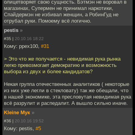
олицетворяет свою сущность. Бэтмэн не воровал в
магазинах, Супермен не принимал наркотики,
Спайдермэн не избивал женщин, а РобинГуд не
отрубал руки. Помоему всё логично.
pestis
»
#35 |
20.10.16 18:22
Кому: ppex100,
#31
> Это что же получается - невидимая рука рынка
легко превозмогает демократию и возможность
выбора из двух и более кандидатов?
Некая группа отечественных аналитиков ( некоторые
из них уже легли в стекловату) так же обещали, что
в нашей экономике, эта пресловутая невидимая рука
всё разрулит и распедалит. А вышло сильно иначе.
Kleine Мук
»
#36 |
20.10.16 19:52
Кому: pestis,
#5