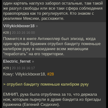
один картель наглухо заборол остальные, там такой
же разгул свободы или все таки сфера соблюдения
правопорядка как то регулируется. Кто знаком с
реалиями Мексики, расскажите.
Villykickboxer18
»
#28 |
20.10.16 16:00
Помнится в книге Антикиллер был эпизод, когда
один крупный Бражник отрубил бандиту поменьше
калибром руку в назидание всем желающим
"поработать" на его территории.
Electric_ferret
»
#29 |
20.10.16 16:17
Кому: Villykickboxer18,
#28
> отрубил бандиту поменьше калибром руку
ЕМНИП, рука была отрублена за то, что держала
нож, которым пырнули в драке бандита из бригады
Бражника (Евгений Сидихин).