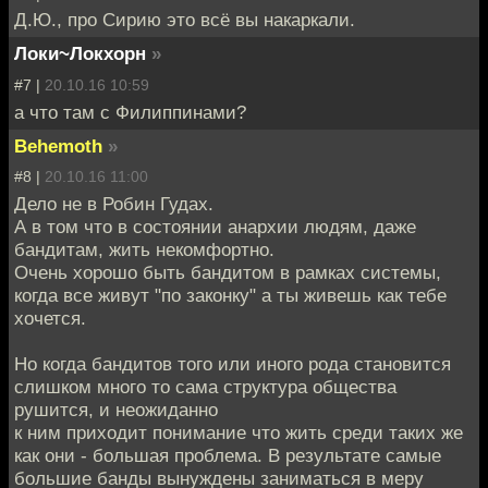
Д.Ю., про Сирию это всё вы накаркали.
Локи~Локхорн
»
#7 |
20.10.16 10:59
а что там с Филиппинами?
Behemoth
»
#8 |
20.10.16 11:00
Дело не в Робин Гудах.
А в том что в состоянии анархии людям, даже
бандитам, жить некомфортно.
Очень хорошо быть бандитом в рамках системы,
когда все живут "по законку" а ты живешь как тебе
хочется.
Но когда бандитов того или иного рода становится
слишком много то сама структура общества
рушится, и неожиданно
к ним приходит понимание что жить среди таких же
как они - большая проблема. В результате самые
большие банды вынуждены заниматься в меру