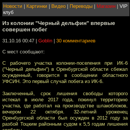
Новости
|
Картинки
|
Видео
|
Переводы
|
Магазин
|
VIP
клуб
Из колонии "Черный дельфин" впервые
совершен побег
31.10.16 00:47
|
Goblin
|
30 комментариев
С мест сообщают:
С рабочего участка колонии-поселения при ИК-6
("Черный дельфин") в Оренбургской области сбежал
осужденный, говорится в сообщении областного
УФСИН. Это первый случай побега из ИК-6.
Заключенный, срок лишения свободы которого
истекал в июле 2017 года, покинул территорию
участка, где работал на производстве шлакоблоков,
вечером 22 октября. 32-летний уроженец
Оренбургской области был осужден в 2012 году за
разбой Тоцким районным судом к 5,5 годам лишения
свободы.