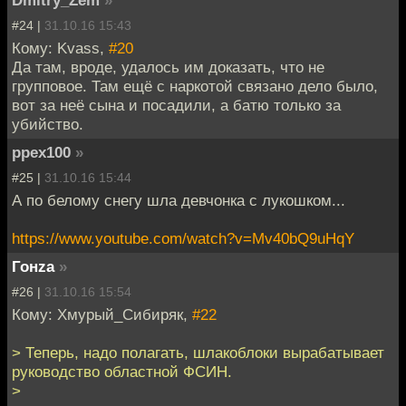
#24 |
31.10.16 15:43
Кому: Kvass,
#20
Да там, вроде, удалось им доказать, что не
групповое. Там ещё с наркотой связано дело было,
вот за неё сына и посадили, а батю только за
убийство.
ppex100
»
#25 |
31.10.16 15:44
А по белому снегу шла девчонка с лукошком...
https://www.youtube.com/watch?v=Mv40bQ9uHqY
Гонzа
»
#26 |
31.10.16 15:54
Кому: Хмурый_Сибиряк,
#22
> Теперь, надо полагать, шлакоблоки вырабатывает
руководство областной ФСИН.
>