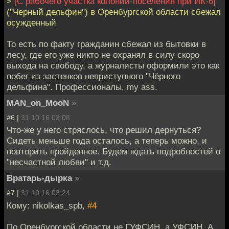
>
[С рабочего участка колонии-поселения при ИК-6]
("Черный дельфин") в Оренбургской области сбежал
осужденный
То есть по факту гражданин сбежал из бытовки в
лесу, где его уже никто не охранял в силу скоро
выхода на свободу, а журналисты оформили это как
побег из застенков неприступного "Чёрного
дельфина". Профессионалы, my ass.
MAN_on_MooN
»
#6 |
31.10.16 03:08
Что-же у него стряслось, что решил дернуться?
Сидеть меньше года осталось, а теперь можно, и
повторить пройденное. Будем ждать подробностей о
"несчастной любви" и т.д.
Вратарь-дырка
»
#7 |
31.10.16 03:24
Кому: nikolkas_spb,
#4
По Оренбургской области не ГУФСИН, а УФСИН. А