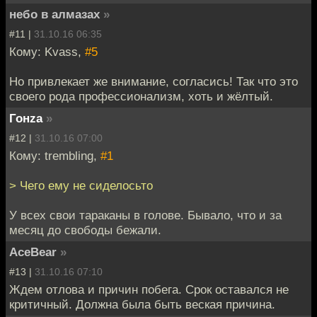
небо в алмазах
»
#11 |
31.10.16 06:35
Кому: Kvass,
#5
Но привлекает же внимание, согласись! Так что это
своего рода профессионализм, хоть и жёлтый.
Гонzа
»
#12 |
31.10.16 07:00
Кому: trembling,
#1
> Чего ему не сиделосьто
У всех свои тараканы в голове. Бывало, что и за
месяц до свободы бежали.
AceBear
»
#13 |
31.10.16 07:10
Ждем отлова и причин побега. Срок оставался не
критичный. Должна была быть веская причина.