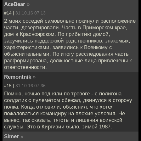
AceBear
»
#14 |
31.10.16 07:13
2 моих соседей самовольно покинули расположение
части, дезертировали. Часть в Приморском крае,
дом в Красноярском. По прибытию домой,
заручились поддержкой родственников, знакомых,
характеристиками, заявились к Военкому с
объяснительными. По итогу расследования часть
расформирована, должностные лица привлечены к
ответственности.
Remontnik
»
#15 |
31.10.16 07:36
Помню, ночью подняли по тревоге - с полигона
солдатик с пулемётом сбежал, двинулся в сторону
полка. Когда отловили, объяснил, что хотел
пожаловаться командиру на плохие условия. Не
вынес, так сказать, тяготы и лишения воинской
службы. Это в Киргизии было, зимой 1987.
Simer
»