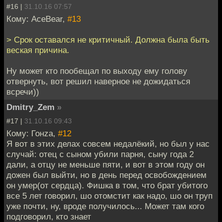
#16 |
31.10.16 07:57
Кому: AceBear,
#13
> Срок оставался не критичный. Должна была быть
веская причина.
Ну может кто пообещал по выходу ему голову
отвернуть, вот решил наверное не дожидаться
всречи))
Dmitry_Zem
»
#17 |
31.10.16 09:43
Кому: Гонzа,
#12
Я вот в этих делах совсем недалёкий, но был у нас
случай: отец с сыном убили парня, сыну года 2
дали, а отцу не меньше пяти, и вот в этом году он
дожен был выйти, но в день перед освобождением
он умер(от сердца). Фишка в том, что брат убитого
все 5 лет говорил, шо отомстит как надо, шо он труп
уже почти, ну, вроде получилось... Может там кого
подговорил, кто знает