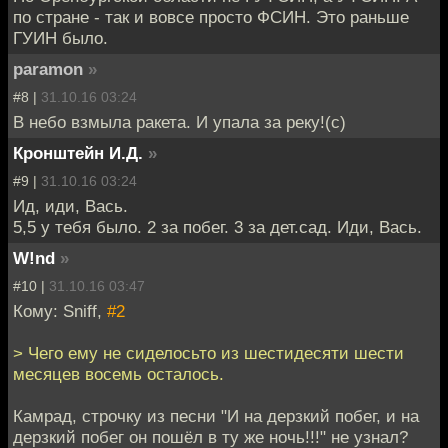
по стране - так и вовсе просто ФСИН. Это раньше
ГУИН было.
paramon
»
#8 |
31.10.16 03:24
В небо взмыла ракета. И упала за реку!(с)
Кронштейн И.Д.
»
#9 |
31.10.16 03:24
Ид, иди, Вась.
5,5 у тебя было. 2 за побег. 3 за дет.сад. Иди, Вась.
W!nd
»
#10 |
31.10.16 03:47
Кому: Sniff,
#2
> Чего ему не сиделосьто из шестидесяти шести
месяцев восемь осталось.
Камрад, строчку из песни "И на дерзкий побег, и на
дерзкий побег он пошёл в ту же ночь!!!" не узнал?