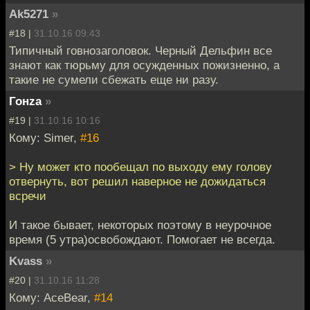
Ak5271
»
#18 |
31.10.16 09:43
Типичный говнозаголовок. Черный Дельфин все
знают как тюрьму для осужденных пожизненно, а
такие не сумели сбежать еще ни разу.
Гонzа
»
#19 |
31.10.16 10:16
Кому: Simer,
#16
> Ну может кто пообещал по выходу ему голову
отвернуть, вот решил наверное не дожидаться
всречи
И такое бывает, некоторых поэтому в неурочное
время (5 утра)освобождают. Помогает не всегда.
Kvass
»
#20 |
31.10.16 11:28
Кому: AceBear,
#14