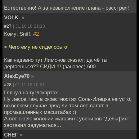
Естественно! А за невыполнение плана - расстрел!
VOLK.
»
#27 |
31.10.16 21:13
Кому: Sniff,
#2
> Чего ему не сиделосьто
Как недавно тут Лимонов сказал: да чё ты
дёргаешься?? СИДИ !!! (занавес) 600
AlexEye70
»
#28 |
01.11.16 10:57
Глянул на гуглокартах...
Ну лесов там, в окрестностях Соль-Илецка негусто,
во всяком случае вряд ли там лес валят в
промышленных масштабах :)
А вот около колонии магазин сувениров "Дельфин"
заставил задуматься...
СНЕГ
»