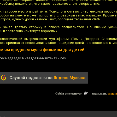
— ребенку покажется, что такое поведение вполне нормально.
ял второе место в рейтинге. Психологи считают, что лексика персон
обой на сленге, может испортить словарный запас малышей. Кроме то
стров, однако уроки не посещают, сообщает телеканал «360».
» занял третью строчку в списке специалистов. По мнению учены
н и постоянно критикует взрослых.
классический американский мультфильм «Том и Джерри». Специали
нок, прививают непозволительное поведение детей по отношению к вз
самым вредным мультфильмом для детей
сех медведей в квадратных штанах и без.
Слушай подкасты на
Яндекс.Музыка
Goblin рекомендует
заказывать
создан
11:17