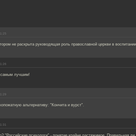
11:25
тором не раскрыта руководящая роль православной церкви в воспитании
11:26
н самым лучшим!
11:29
копожатную альтернативу: "Кончита и вурст".
11:31
? "Российские психологи" - понятие крайне растяжимое. Правильная ли