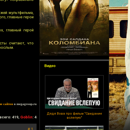
ажей мультфильма,
го, главные герои
х, главный герой
сты считают, что
рослым.
Видео
ие сайтов
в megagroup.ru
Дядя Вова про фильм "Свидание
всего: 419,
Goblin
: 4
вслепую"
# 1