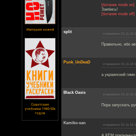
[ботаник mode on]
Заебись!
[ботаник mode off]
Империя ножей
split
отправлено 01.11.16 
Правильно, ибо ав
Punk_UnDeaD
отправлено 01.11.16 
а украинский гим
Black Oasis
отправлено 01.11.16 
Советские
Пора запускать ру
учебники 1940-50х
годов
Kamiko-san
отправлено 01.11.16 
А КЕМ признаны-то