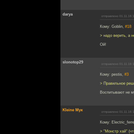
darya
отправлено 01.11.16 
Кому: Goblin,
#18
> надо верить, а 
Ой!
slonotop29
отправлено 01.11.16 
Кому: pestis,
#3
> Правильное реш
Воспитывают не м
Kleine Мук
отправлено 01.11.16 
Кому: Electric_ferr
> "Монстр хай" (чт