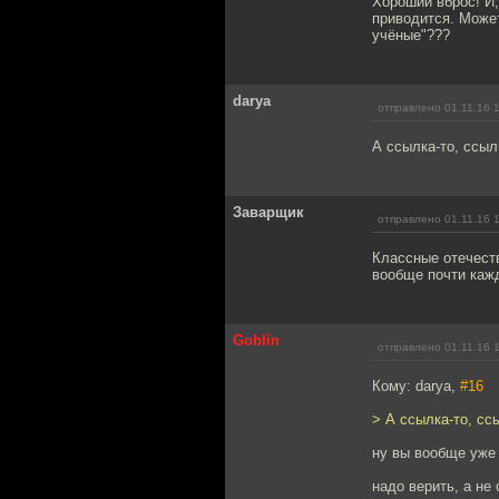
Хороший вброс! И,
приводится. Может
учёные"???
darya
отправлено 01.11.16 
А ссылка-то, ссыл
Заварщик
отправлено 01.11.16 
Классные отечест
вообще почти каж
Goblin
отправлено 01.11.16 
Кому: darya,
#16
> А ссылка-то, сс
ну вы вообще уже
надо верить, а не