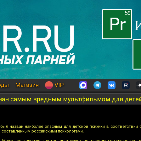
оды
Магазин
VIP
нан самым вредным мультфильмом для дете
был назван наиболее опасным для детской психики в соответствии 
 составленным российскими психологами.
 Маши, ее капризы, плохое поведение, по словам специалистов, м