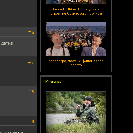
Атака БПЛА на Геленджик и
открытие Ормузского пролива
# 6
 детей!
Клеопатра, часть 2: финансовое
# 7
болото
Картинки
# 8
# 9
 у психологов