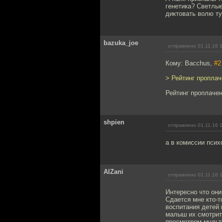
генетика? Светлы
диктовать волю ту
bazuka_joe
отправлено 01.11.16 
Кому: Bacchus,
#2
> Рейтинг проплач
Рейтинг проплачен
shpien
отправлено 01.11.16 
а в комиссии псих
AlZani
отправлено 01.11.16 
Интересно что они
Сдается мне кто-то
воспитания детей
малыш их смотрит 
просмотром мультф