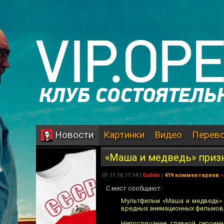
Картинки
Видео
Перев
Новости
«Маша и медведь» приз
01.11.16 11:14 |
Goblin
|
419 комментариев
»
С мест сообщают:
Мультфильм «Маша и медведь» 
вредных анимационных фильмов,
Непослушание главной героини