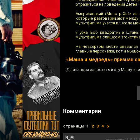
отразиться на поведении детей 
Американский «Монстр Хай» зан
которые разговаривают между с
мультфильма учатся в школе мон
«Губка Боб квадратные штаны
мультфильма слишком эгоистиче
На четвертом месте оказался 
главные персонажи, кот и мышо
«Маша и медведь» признан 
Давно пора запретить и эту Машу, и в
Комментарии
cтраницы: 1 |
2
|
3
|
4
|
5
R_M
отправлено 01.11.16 