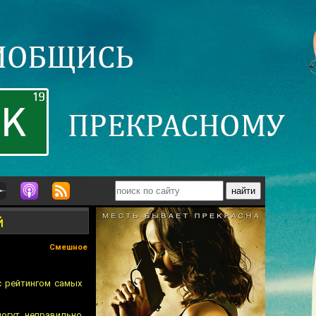
й
Смешное
с рейтингом самых
огут неправильно