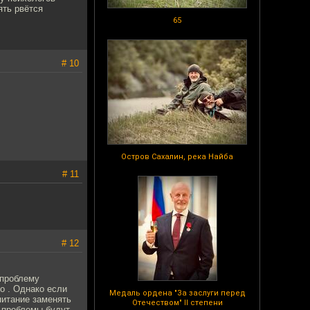
ять рвётся
65
# 10
Остров Сахалин, река Найба
# 11
# 12
о проблему
о . Однако если
Медаль ордена "За заслуги перед
питание заменять
Отечеством" II степени
 проблемы будут .