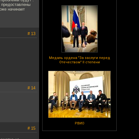
ю предоставлены
тоже начинает
# 13
.
Медаль ордена "За заслуги перед
Отечеством" II степени
# 14
РВИО
# 15