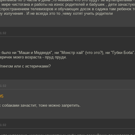
в мире чистогана и работы на износ родителей и бабушек , дети зачасту
аспространением телевизоров и обучающих досок в садика там ребенок 
у излучения . И не всегда это то ,чему хотят учить родители
11:32
 было ни "Маши и Медведя", ни "Монстр хай" (что это?), ни "Губки Боба"
еричек моего возраста - пруд пруди.
ейтингом или с истеричками?
11:32
#5
с собаками зачастит, тоже можно запретить.
11:32