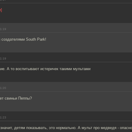
м]
11:19
 создателями South Park!
11:19
ие. А то воспитывают истеричек такими мультами
11:20
нет свиньи Пеппы?
11:23
 значит, детям показывать, это нормально. А мульт про медведя - опасно