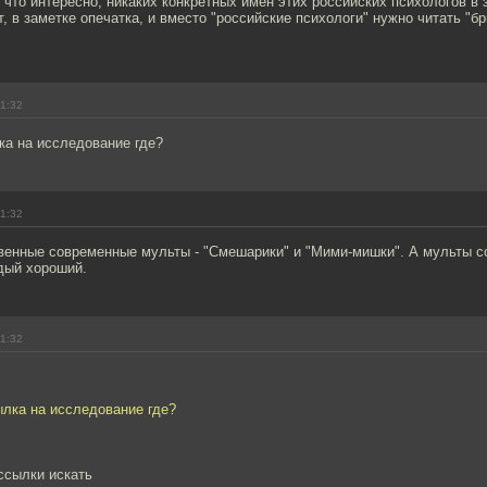
 что интересно, никаких конкретных имён этих российских психологов в 
, в заметке опечатка, и вместо "российские психологи" нужно читать "б
11:32
ка на исследование где?
11:32
венные современные мульты - "Смешарики" и "Мими-мишки". А мульты с
дый хороший.
11:32
ылка на исследование где?
 ссылки искать