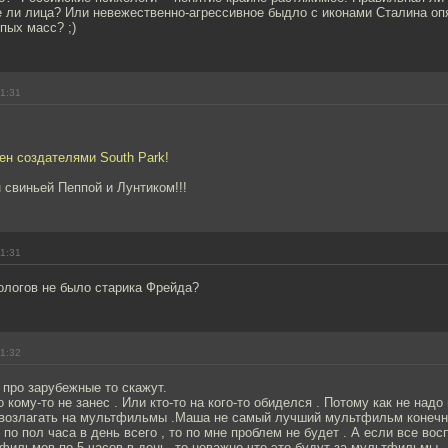
е ли лица? Или невежественно-агрессивное быдло с иконами Сталина оп
пых масс? ;)
11:31
ен создателями South Park!
 свиньей Пеппой и Лунтиком!!!
11:31
ологов не было старика Фрейда?
11:32
 про зарубежные то скажут.
 кому-то не занес . Или кто-то на кого-то обиделся . Потому как не над
 возлагать на мультфильмы .Маша не самый лучший мультфильм конечн
по пол часа в день всего , то по мне проблем не будет . А если все вос
ильмов по 5 часов в день ,то неважно что это будут за мультфильмы -