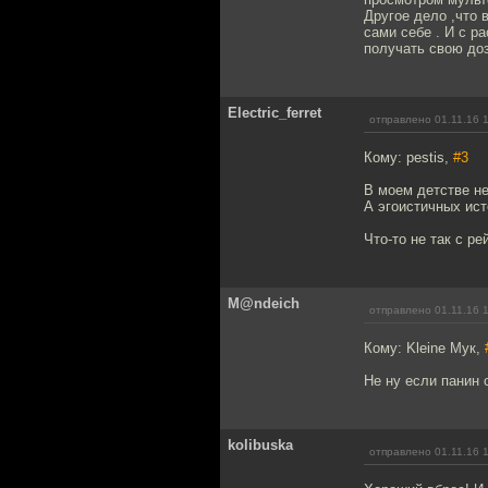
Другое дело ,что 
сами себе . И с р
получать свою доз
Electric_ferret
отправлено 01.11.16 
Кому: pestis,
#3
В моем детстве не
А эгоистичных ист
Что-то не так с р
M@ndeich
отправлено 01.11.16 
Кому: Kleine Мук,
Не ну если панин 
kolibuska
отправлено 01.11.16 