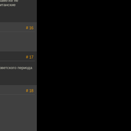
заметке не
ританские
# 16
# 17
оветского периода
# 18