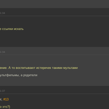
11:34
не ссылки искать
11:34
ение. А то воспитывают истеричек такими мультами
ультфильмы, а родители
11:37
et,
#13
о это?)