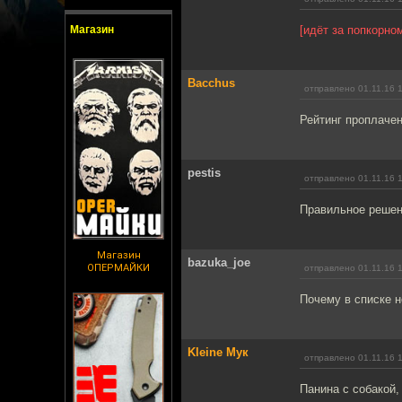
Магазин
[идёт за попкорно
Bacchus
отправлено 01.11.16 
Рейтинг проплачен
pestis
отправлено 01.11.16 
Правильное решен
Магазин
bazuka_joe
ОПЕРМАЙКИ
отправлено 01.11.16 
Почему в списке 
Kleine Мук
отправлено 01.11.16 
Панина с собакой,