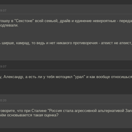
19:07
тошоу в "Секстоне" всей семьей, драйв и единение невероятные - перед
подпевали.
 ширше, камрад, то ведь и нет никакого противоречия - атеист не атеист,
19:07
, Александр, а есть ли у тебя мотоцикл "урал" и как вообще относишься
20:20
говорите, что при Сталине "Россия стала агрессивной альтернативой За
 чём основывается такая оценка?