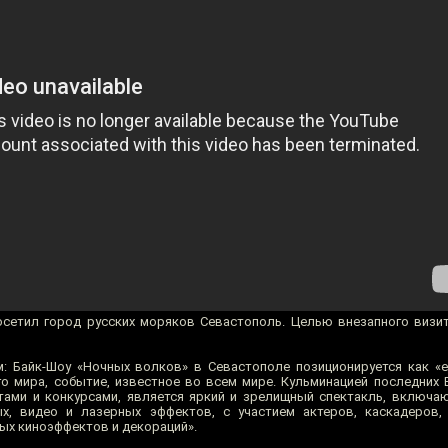
посетил город русских моряков Севастополь. Целью внезапного виз
: Байк-Шоу «Ночных волков» в Севастополе позиционируется как «
о мира, событие, известное во всем мире. Кульминацией последних Б
ами и конкурсами, является яркий и зрелищный спектакль, включа
ых, видео и лазерных эффектов, с участием актеров, каскадеров,
ых киноэффектов и декораций».