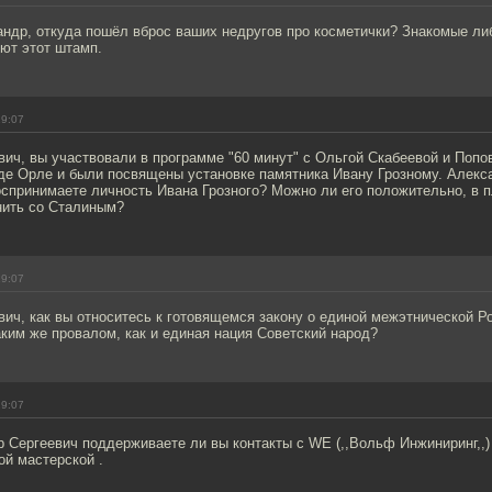
ндр, откуда пошёл вброс ваших недругов про косметички? Знакомые ли
ют этот штамп.
19:07
ич, вы участвовали в программе "60 минут" с Ольгой Скабеевой и Попо
де Орле и были посвящены установке памятника Ивану Грозному. Алекса
спринимаете личность Ивана Грозного? Можно ли его положительно, в п
нить со Сталиным?
19:07
ич, как вы относитесь к готовящемся закону о единой межэтнической Р
аким же провалом, как и единая нация Советский народ?
19:07
 Сергеевич поддерживаете ли вы контакты с WE (,,Вольф Инжиниринг,,) 
ой мастерской .