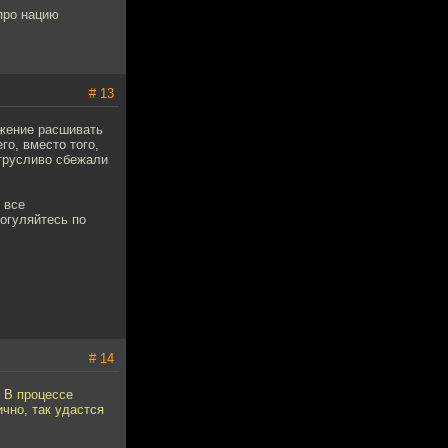
 про нацию
# 13
яжение расшивать
о, вместо того,
 трусливо сбежали
 все
огуляйтесь по
# 14
 В процессе
чно, так удастся