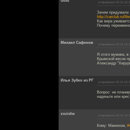
Gost
отправлено 03.11.16 
Зачем придумали 
http://carclub.ru/fi
Как вера уживаетс
Почему переимено
Михаил Сафонов
отправлено 03.11.16 
Я этого мужика, в 
Крымской весне пр
Александр "Хирург
Илья Зубко из РГ
отправлено 03.11.16 
Вопрос: не планир
наденьте или крес
zozishe
отправлено 03.11.16 
Кому: Маккензи,
#