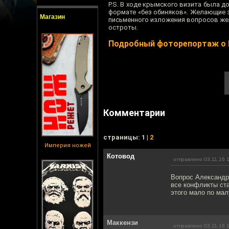
P.S. В ходе крымского визита была д
формате «без обиняков». Желающие з
Магазин
письменного изложения вопросов жел
остроты.
Подробный фоторепортаж о 
Комментарии
cтраницы: 1 |
2
Империя ножей
Котовод
отправлено 03.11.16 
Вопрос Александр
все конфликты ста
этого мало по мал
Маккензи
отправлено 03.11.16 