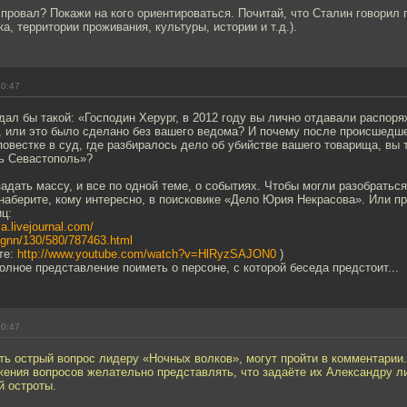
 провал? Покажи на кого ориентироваться. Почитай, что Сталин говорил
а, территории проживания, культуры, истории и т.д.).
20:47
дал бы такой: «Господин Херург, в 2012 году вы лично отдавали распор
, или это было сделано без вашего ведома? И почему после происшедшег
повестке в суд, где разбиралось дело об убийстве вашего товарища, вы
ть Севастополь»?
адать массу, и все по одной теме, о событиях. Чтобы могли разобраться
аберите, кому интересно, в поисковике «Дело Юрия Некрасова». Или пр
ц:
va.livejournal.com/
u/gnn/130/580/787463.html
те:
http://www.youtube.com/watch?v=HlRyzSAJON0
)
олное представление поиметь о персоне, с которой беседа предстоит...
20:47
ь острый вопрос лидеру «Ночных волков», могут пройти в комментарии.
ения вопросов желательно представлять, что задаёте их Александру ли
й остроты.