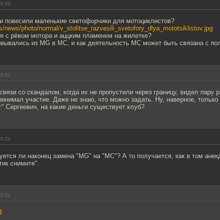
20:20
и повесили маленькие светофорчики для мотоциклистов?
les/news/photo/normal/v_stolitse_razvesili_svetofory_dlya_mototsiklistov.jpg
я с рёвом мотора и аццким пламенем на жилетке?
вывались из MG в MC, и как деятельность MC может быть связана с по
20:21
связи со скандалом, когда их не пропустили через границу, видел пару р
инимал участие. Даже не знаю, что можно задать. Ну, наверное, только 
" Сергеевич, на какие деньги существует клуб?
20:21
уется ли наконец замена "MG" на "MC"? А то получается, как в том анек
тик снимите".
20:21
4