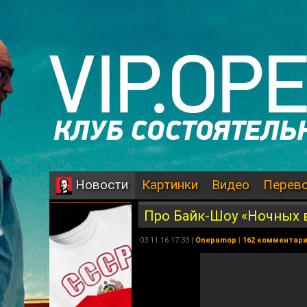
Картинки
Видео
Перев
Новости
Про Байк-Шоу «Ночных 
03.11.16 17:33 |
Onepamop
|
162 комментар