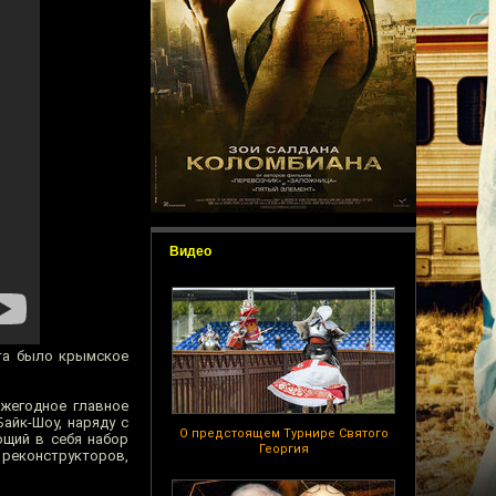
Видео
ита было крымское
ежегодное главное
айк-Шоу, наряду с
О предстоящем Турнире Святого
ющий в себя набор
Георгия
 реконструкторов,