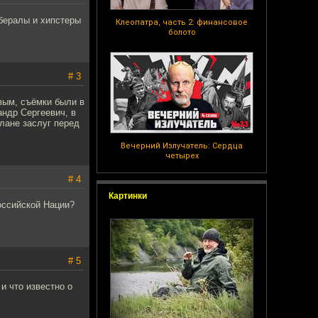
бералы и хипстеры
Клеопатра, часть 2: финансовое
болото
# 3
вым, съёмки были в
ндр Сергеевич, в
лане заслуг перед
Вечерний Излучатель: Сердца
четырех
# 4
Картинки
оссийской Нации?
# 5
и что известно о