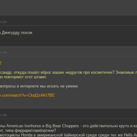
21:13
а Джигурду похож
21:19
2
сандр, откуда пошёл вброс ваших недругов про косметички? Знакомые 
о повторяют этот штамп.
вопросы в интернете мы искать не умеем.
ube.com/watch?v=CkqQzAKt7BE
21:28
лы American Ironhorse и Big Bear Choppers - это действительно круто и к
нт, типа феррари/ламборгини?
мотоциклы Honda в американской байкерской среде среди тех же Hells A