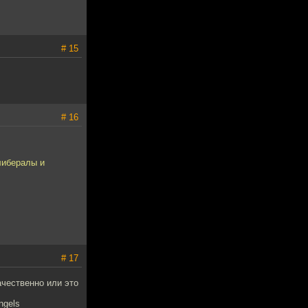
# 15
# 16
либералы и
# 17
ачественно или это
ngels