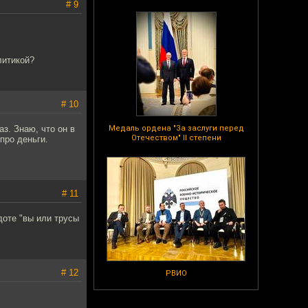
# 9
литикой?
# 10
аз. Знаю, что он в
Медаль ордена "За заслуги перед
Отечеством" II степени
про деньги.
# 11
доте "вы или трусы
# 12
РВИО