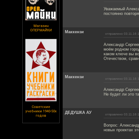
Уважаемый Алекса
постоянно повторя
Магазин
ОПЕРМАЙКИ
Маккензи
отправлено 03.11.16 
Александр Сергеев
моём родном горо
каком ключе вы во
Отечеством, срав
Маккензи
отправлено 03.11.16 
Александр Сергеев
Не будет ли это т
Советские
учебники 1940-50х
ДЕДУШКА АУ
отправлено 03.11.16 
годов
Вопрос: Александр
новых проектах эт