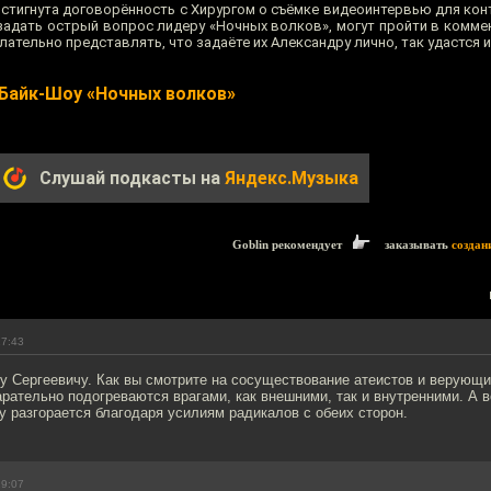
остигнута договорённость с Хирургом о съёмке видеоинтервью для кон
адать острый вопрос лидеру «Ночных волков», могут пройти в коммен
ательно представлять, что задаёте их Александру лично, так удастся
Байк-Шоу «Ночных волков»
Слушай подкасты на
Яндекс.Музыка
Goblin рекомендует
заказывать
создан
17:43
у Сергеевичу. Как вы смотрите на сосуществование атеистов и верующи
рательно подогреваются врагами, как внешними, так и внутренними. А в
у разгорается благодаря усилиям радикалов с обеих сторон.
19:07