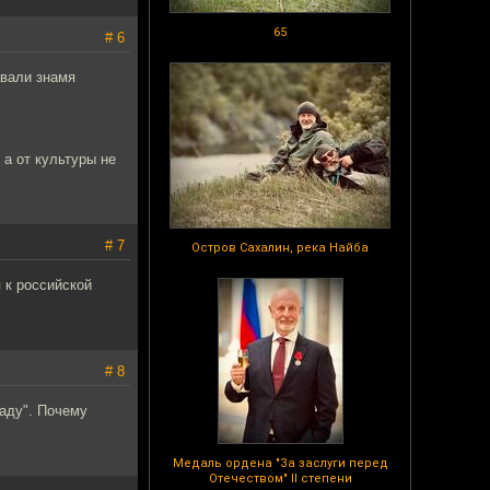
65
# 6
авали знамя
 а от культуры не
# 7
Остров Сахалин, река Найба
 к российской
# 8
паду". Почему
Медаль ордена "За заслуги перед
Отечеством" II степени