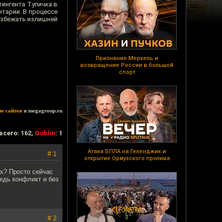
тингента Тупичка в
тарии. В процессе
 избежать излишней
Признание Меркель и
возвращение России в большой
спорт
ие сайтов
в megagroup.ru
всего: 162,
Goblin
: 1
Атака БПЛА на Геленджик и
# 1
открытие Ормузского пролива
х? Просто сейчас
едь конфликт и без
# 2