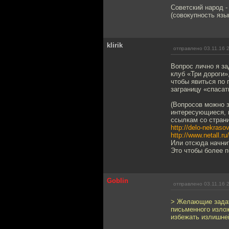
Советский народ -
(совокупность язык
klirik
отправлено 03.11.16 
Вопрос лично я за
клуб «Три дороги»
чтобы явиться по 
заграницу «спаса
(Вопросов можно з
интересующиеся, н
ссылкам со страни
http://delo-nekraso
http://www.netall.r
Или отсюда начни
Это чтобы более п
Goblin
отправлено 03.11.16 
> Желающие задат
письменного излож
избежать излишне