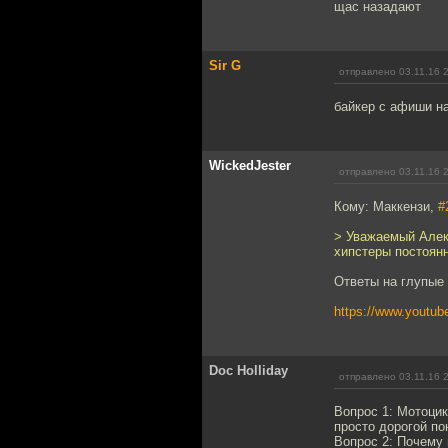
щас назадают
Sir G
отправлено 03.11.16 
байкер с афиши н
WickedJester
отправлено 03.11.16 
Кому: Маккензи,
#
> Уважаемый Алек
хипстеры постоянн
Ответы на глупые 
https://www.yout
Doc Holliday
отправлено 03.11.16 
Вопрос 1: Мотоцик
просто дорогой по
Вопрос 2: Почему 