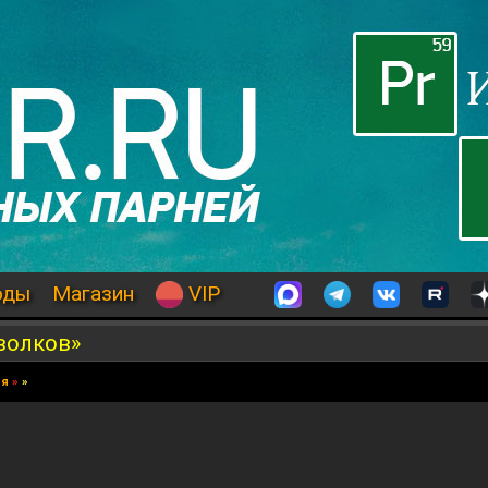
оды
Магазин
VIP
волков»
ия
»
»