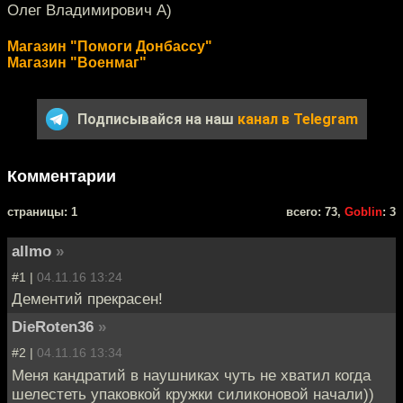
Олег Владимирович А)
Магазин "Помоги Донбассу"
Магазин "Военмаг"
Подписывайся на наш
канал в Telegram
Комментарии
cтраницы: 1
всего: 73,
Goblin
: 3
allmo
»
#1 |
04.11.16 13:24
Дементий прекрасен!
DieRoten36
»
#2 |
04.11.16 13:34
Меня кандратий в наушниках чуть не хватил когда
шелестеть упаковкой кружки силиконовой начали))