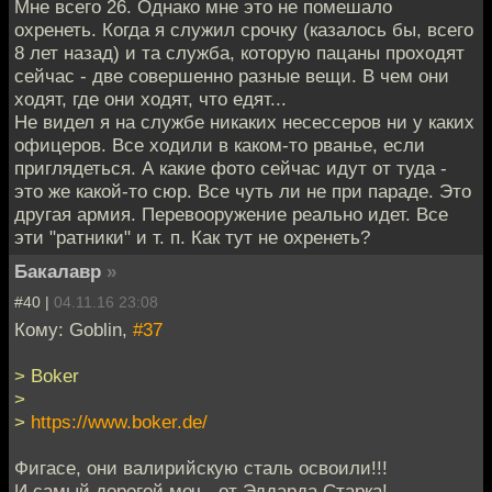
Мне всего 26. Однако мне это не помешало
охренеть. Когда я служил срочку (казалось бы, всего
8 лет назад) и та служба, которую пацаны проходят
сейчас - две совершенно разные вещи. В чем они
ходят, где они ходят, что едят...
Не видел я на службе никаких несессеров ни у каких
офицеров. Все ходили в каком-то рванье, если
приглядеться. А какие фото сейчас идут от туда -
это же какой-то сюр. Все чуть ли не при параде. Это
другая армия. Перевооружение реально идет. Все
эти "ратники" и т. п. Как тут не охренеть?
Бакалавр
»
#40 |
04.11.16 23:08
Кому: Goblin,
#37
> Boker
>
>
https://www.boker.de/
Фигасе, они валирийскую сталь освоили!!!
И самый дорогой меч - от Эддарда Старка!