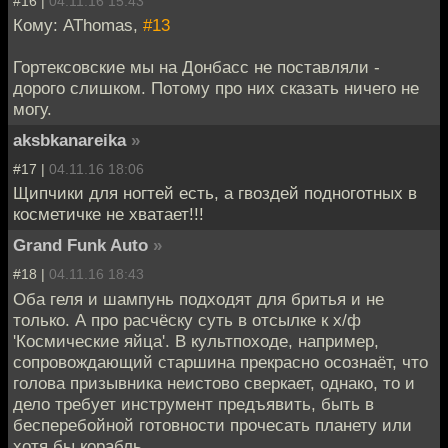
#16 |
04.11.16 15:43
Кому: AThomas,
#13
Гортексовские мы на Донбасс не поставляли -
дорого слишком. Потому про них сказать ничего не
могу.
aksbkanareika
»
#17 |
04.11.16 18:06
Щипчики для ногтей есть, а гвоздей подноготных в
косметичке не хватает!!!
Grand Funk Auto
»
#18 |
04.11.16 18:43
Оба геля и шампунь подходят для бритья и не
только. А про расчёску суть в отсылке к х/ф
'Космические яйца'. В культпоходе, например,
сопровождающий старшина прекрасно осознаёт, что
голова призывника неистово сверкает, однако, то и
дело требует инструмент предъявить, быть в
бесперебойной готовности прочесать планету или
хотя бы корабль.