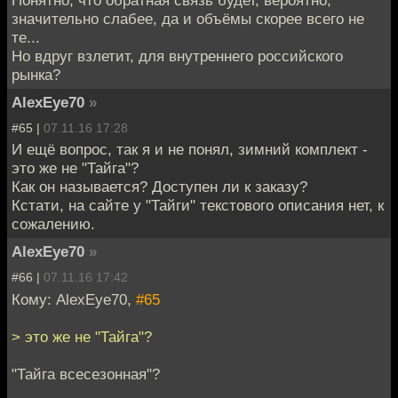
Понятно, что обратная связь будет, вероятно,
значительно слабее, да и объёмы скорее всего не
те...
Но вдруг взлетит, для внутреннего российского
рынка?
AlexEye70
»
#65 |
07.11.16 17:28
И ещё вопрос, так я и не понял, зимний комплект -
это же не "Тайга"?
Как он называется? Доступен ли к заказу?
Кстати, на сайте у "Тайги" текстового описания нет, к
сожалению.
AlexEye70
»
#66 |
07.11.16 17:42
Кому: AlexEye70,
#65
> это же не "Тайга"?
"Тайга всесезонная"?