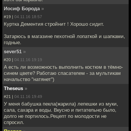
Иосиф Борода
»
#19 |
04.11.16 18:57
Куртка Дементия стройнит ! Хорошо сидит.
Затарюсь в магазине пехотной лопаткой и шапками,
годные.
sever51
»
#20 |
04.11.16 19:19
А есть ли возможность выполнить костюм в тёмно-
синем цвете? Работаю спасателем - за мультикам
начальство "натянет")
Theseus
»
#21 |
04.11.16 19:49
У меня бабушка пекла(жарила) лепешки из муки,
сала, сахара и воды. Вкусно и питательно было,
долго не портилось.Рецепт по молодости не
спросил.