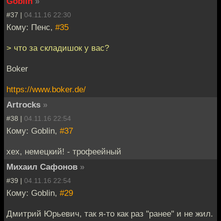
Goblin
»
#37 |
04.11.16 22:30
Кому: Пенс,
#35
> что за складишок у вас?
Boker
https://www.boker.de/
Artrocks
»
#38 |
04.11.16 22:54
Кому: Goblin,
#37
хех, немецкий! - трофеейный
Михаил Сафонов
»
#39 |
04.11.16 22:54
Кому: Goblin,
#29
Дмитрий Юрьевич, так я-то как раз "ранее" и не жил.