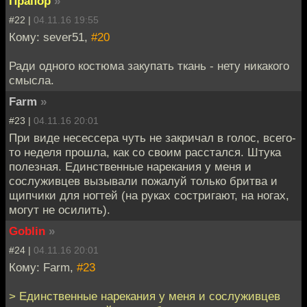
Прапор
»
#22 |
04.11.16 19:55
Кому: sever51,
#20
Ради одного костюма закупать ткань - нету никакого
смысла.
Farm
»
#23 |
04.11.16 20:01
При виде несессера чуть не закричал в голос, всего-
то неделя прошла, как со своим расстался. Штука
полезная. Единственные нарекания у меня и
сослуживцев вызывали пожалуй только бритва и
щипчики для ногтей (на руках состригают, на ногах,
могут не осилить).
Goblin
»
#24 |
04.11.16 20:01
Кому: Farm,
#23
> Единственные нарекания у меня и сослуживцев