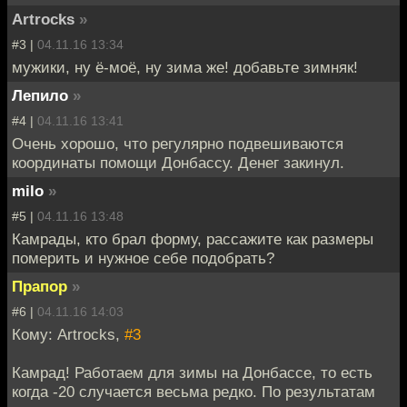
Artrocks
»
#3 |
04.11.16 13:34
мужики, ну ё-моё, ну зима же! добавьте зимняк!
Лепило
»
#4 |
04.11.16 13:41
Очень хорошо, что регулярно подвешиваются
координаты помощи Донбассу. Денег закинул.
milo
»
#5 |
04.11.16 13:48
Камрады, кто брал форму, рассажите как размеры
померить и нужное себе подобрать?
Прапор
»
#6 |
04.11.16 14:03
Кому: Artrocks,
#3
Камрад! Работаем для зимы на Донбассе, то есть
когда -20 случается весьма редко. По результатам