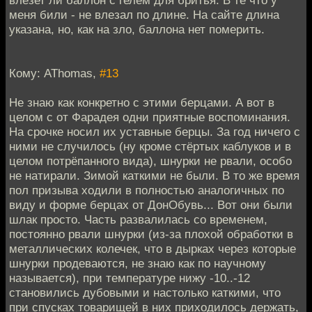
меня били - не влезал по длине. На сайте длина
указана, но, как на зло, баллона нет померить.
Кому: AThomas,
#13
Не знаю как конкретно с этими берцами. А вот в
целом с от Фарадея одни приятные воспоминания.
На срочке носил их уставные берцы. За год ничего с
ними не случилось (ну кроме стёртых каблуков и в
целом потрёпанного вида), шнурки не рвали, особо
не натирали. Зимой каткими не были. В то же время
пол призыва ходили в полностью аналогичных по
виду и форме берцах от ДонОбувь... Вот они были
шлак просто. Часть развалилась со временем,
постоянно рвали шнурки (из-за плохой обработки в
металлических колечек, что в дырках через которые
шнурки продеваются, не знаю как по научному
называется), при температуре нижу -10..-12
становились дубовыми и настолько каткими, что
при спусках товарищей в них приходилось держать,