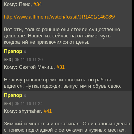
Кому: Пенс,
#34
http://www.alltime.ru/watch/fossil/JR1401/146085/
Вот эти, только раньше они стоили существенно
дешевле. Нашел их сейчас на олтайме, чуть
кондратий не приключился от цены.
Прапор
»
#53 |
05.11.16 11:20
Кому: Святой Мякиш,
#31
Не хочу раньше времени говорить, но работа
ведется. Чутка подожди, выпустим и обувь свою.
Прапор
»
#54 |
05.11.16 11:24
Кому: shymaher,
#41
Зимний комплект я и показывал. Он из аловы сделан
с тонкою подкладкой с сеточками в нужных местах.