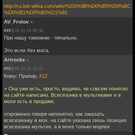
http://ru.lotr.wikia.com/wiki/%D0%9B%D0%B5%D0%BC
%D0%B1%D0%B0%D1%81
AV_Frolov
»
#49 |
05.11.16 08:36
Про нашу таможню - печально.
Это если без мата.
Artrocks
»
#50 |
05.11.16 10:41
Кому: Прапор,
#12
> Она уже есть, просто, видимо, не совсем понятно
на сайте написано. Всесезонка в мультиками и в
мохе есть в продаже.
откровенно говоря непонятно, как заказать
всесезеонку в мох. на сайте указана лишь позиция
всесезонка мультик, а в мохе только морпех