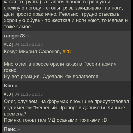
какая-то группа), а сапоги люблю в грязную и
снежную погоду - стопы грязь закидывают на ноги,
да и просто практично. Реально, трудно отыскать
хорошую обувь - то жесткая и ноги ноют, то мягкая и
тоже самое.
ranger78
»
#32 |
04.11.16 21:18
Кому: Михаил Сафонов,
#28
Много лет в прессе орали какая в России армия
говно.
Ну вот реакция. Сделали как полагается.
Ken
»
#33 |
04.11.16 21:35
Олег, случаем, на форумах nnov.ru не присутствовал
под именем "Бешеный Прапор" в давние былинные
времена?
Помню, гонял там МД ссаными тряпками :D
Пенс
»