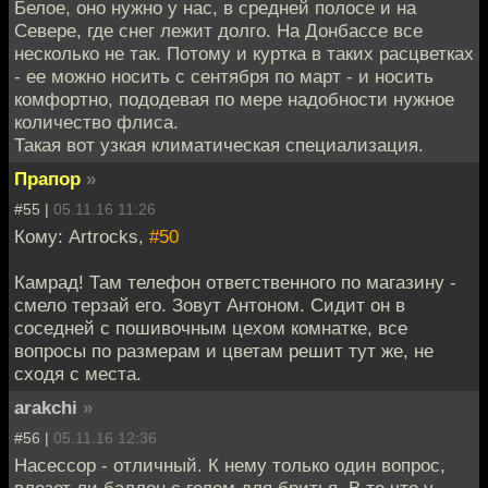
Белое, оно нужно у нас, в средней полосе и на
Севере, где снег лежит долго. На Донбассе все
несколько не так. Потому и куртка в таких расцветках
- ее можно носить с сентября по март - и носить
комфортно, пододевая по мере надобности нужное
количество флиса.
Такая вот узкая климатическая специализация.
Прапор
»
#55 |
05.11.16 11:26
Кому: Artrocks,
#50
Камрад! Там телефон ответственного по магазину -
смело терзай его. Зовут Антоном. Сидит он в
соседней с пошивочным цехом комнатке, все
вопросы по размерам и цветам решит тут же, не
сходя с места.
arakchi
»
#56 |
05.11.16 12:36
Насессор - отличный. К нему только один вопрос,
влезет ли баллон с гелем для бритья. В те что у