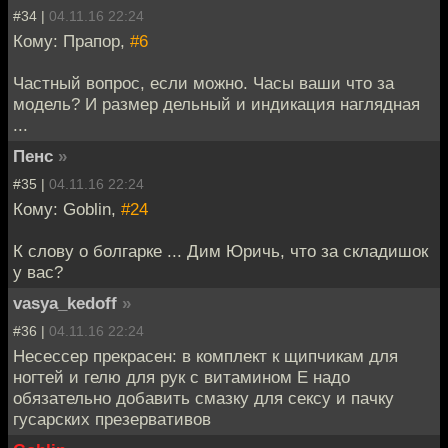
#34 |
04.11.16 22:24
Кому: Прапор,
#6
Частный вопрос, если можно. Часы ваши что за
модель? И размер дельный и индикация наглядная
...
Пенс
»
#35 |
04.11.16 22:24
Кому: Goblin,
#24
К слову о болгарке ... Дим Юричь, что за складишок
у вас?
vasya_kedoff
»
#36 |
04.11.16 22:24
Несессер прекрасен: в комплект к щипчикам для
ногтей и гелю для рук с витамином E надо
обязательно добавить смазку для сексу и пачку
гусарских презервативов