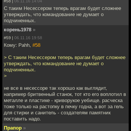
#58 |
06.11.16 14:04
С таким Несессером теперь врагам будет сложнее
утверждать, что командование не думает о
подчиненных.
корень1978
»
#59 |
06.11.16 19:58
Кому: Pahh,
#58
> С таким Несессером теперь врагам будет сложнее
утверждать, что командование не думает о
подчиненных.
>
не все в несессоре так хорошо как выглядит,
например бритвенный станок, тот кто его воплотил в
металле и пластике - криворукое уебище. расческа
тоже только на растопку в печку годна, а вот за гель
для стирки и санитель - создателям памятник
поставить надо.
Прапор
»