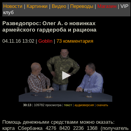
Новости
|
Картинки
|
Видео
|
Переводы
|
Магазин
|
VIP
клуб
Разведопрос: Олег А. о новинках
армейского гардероба и рациона
04.11.16 13:02
|
Goblin
|
73 комментария
30:13
|
109782 просмотра
|
текст
|
аудиоверсия
|
скачать
Помощь денежными средствами можно оказать:
карта Сбербанка 4276 8420 2236 1368 (получатель