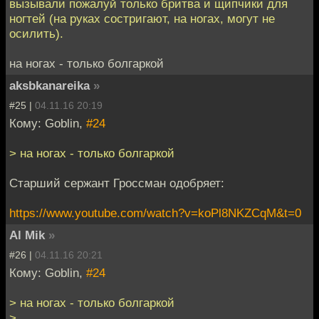
вызывали пожалуй только бритва и щипчики для
ногтей (на руках состригают, на ногах, могут не
осилить).
на ногах - только болгаркой
aksbkanareika
»
#25 |
04.11.16 20:19
Кому: Goblin,
#24
> на ногах - только болгаркой
Старший сержант Гроссман одобряет:
https://www.youtube.com/watch?v=koPl8NKZCqM&t=0
Al Mik
»
#26 |
04.11.16 20:21
Кому: Goblin,
#24
> на ногах - только болгаркой
>