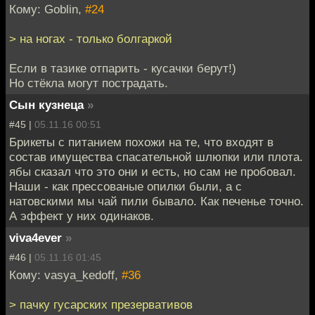
Кому: Goblin,
#24
> на ногах - только болгаркой
Если в тазике отпарить - кусачки берут!)
Но стёкла могут пострадать.
Сын кузнеца
»
#45 |
05.11.16 00:51
Брикеты с питанием похожи на те, что входят в
состав имущества спасательной шлюпки или плота.
ябы сказал что это они и есть, но сам не пробовал.
Наши - как прессованые опилки были, а с
натовскими мы чай пили бывало. Как печенье точно.
А эффект у них одинаков.
viva4ever
»
#46 |
05.11.16 01:45
Кому: vasya_kedoff,
#36
> пачку гусарских презервативов