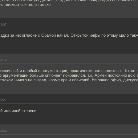
о адекватный, но и только.
13:07
адки за несогласие с Обамой начал. Открытой инфы по этому мало так-
13:14
рессивный и слабый в аргументации, практически все сводится к: Ты же 
о аргументации больше оппонент понравился, т.к. Армен постоянно всю 
 толком ничего не сказал, кроме ора и обвиений. Не зашел эфир, дискус
13:27
й или иной степени.
13:42