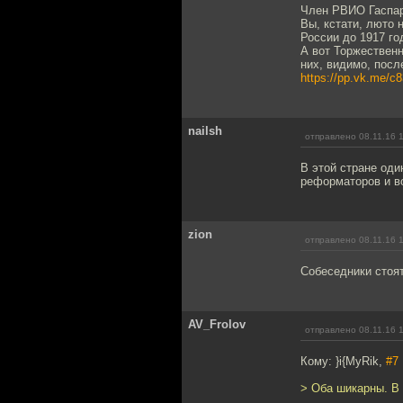
Член РВИО Гаспаря
Вы, кстати, люто 
России до 1917 го
А вот Торжествен
них, видимо, после
https://pp.vk.me/c
nailsh
отправлено 08.11.16 
В этой стране оди
реформаторов и во
zion
отправлено 08.11.16 
Собеседники стоят
AV_Frolov
отправлено 08.11.16 
Кому: }i{MyRik,
#7
> Оба шикарны. В 