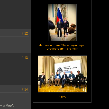
# 12
Медаль ордена "За заслуги перед
Отечеством" II степени
# 13
# 14
РВИО
у и Мир".