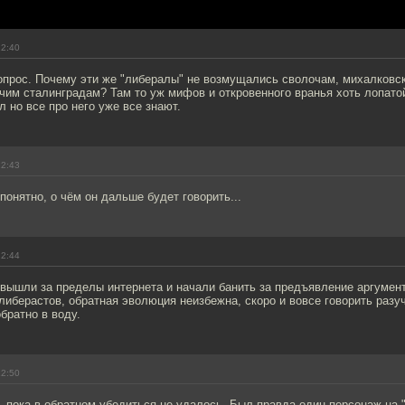
12:40
вопрос. Почему эти же "либералы" не возмущались сволочам, михалковс
чим сталинградам? Там то уж мифов и откровенного вранья хоть лопато
л но все про него уже все знают.
12:43
 понятно, о чём он дальше будет говорить...
12:44
 вышли за пределы интернета и начали банить за предъявление аргумен
либерастов, обратная эволюция неизбежна, скоро и вовсе говорить разу
обратно в воду.
12:50
, пока в обратном убедиться не удалось. Был правда один персонаж на