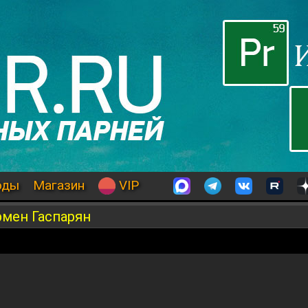
оды
Магазин
VIP
рмен Гаспарян