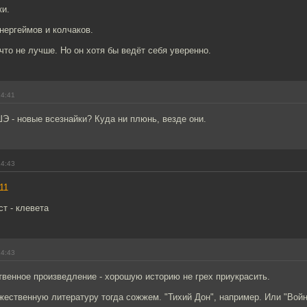
ки.
нергеймов и колчаков.
 что не лучше. Но он хотя бы ведёт себя уверенно.
14:41
 - новые всезнайки? Куда ни плюнь, везде они.
14:43
11
т - клевета
14:43
венное произведление - хорошую историю не грех приукрасить.
ественную литературу тогда сожжем. "Тихий Дон", например. Или "Войн