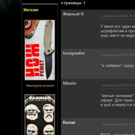
cтраницы: 1
Магазин
Жирный Н
отправлено 08.11.16 
У меня вот один 
штрафбатам и про
еще никто не виде
konigsadler
отправлено 08.11.16 
"я либерал" сразу
Nikulin
отправлено 08.11.16 
Империя ножей
"милые человеки"
эфире. Для таких 
в рыб и вернутся 
Korsar
отправлено 08.11.16 
ВШЭ - это диагноз