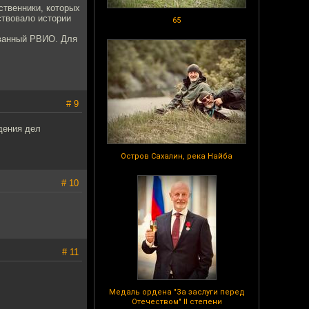
ственники, которых
ствовало истории
65
ованный РВИО. Для
# 9
ждения дел
.
Остров Сахалин, река Найба
# 10
# 11
Медаль ордена "За заслуги перед
Отечеством" II степени