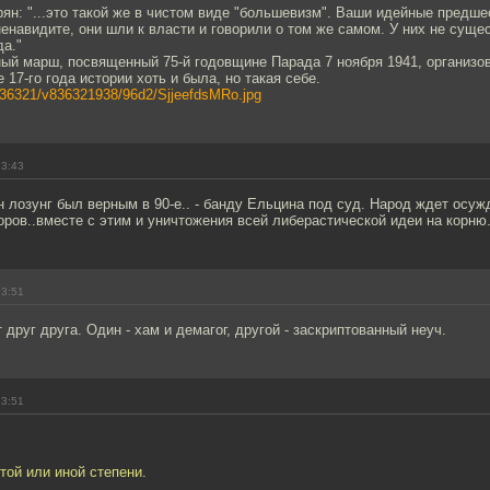
н: "...это такой же в чистом виде "большевизм". Ваши идейные предше
ненавидите, они шли к власти и говорили о том же самом. У них не суще
да."
ный марш, посвященный 75-й годовщине Парада 7 ноября 1941, организ
 17-го года истории хоть и была, но такая себе.
836321/v836321938/96d2/SjjeefdsMRo.jpg
13:43
н лозунг был верным в 90-е.. - банду Ельцина под суд. Народ ждет осу
ров..вместе с этим и уничтожения всей либерастической идеи на корню
13:51
 друг друга. Один - хам и демагог, другой - заскриптованный неуч.
13:51
той или иной степени.