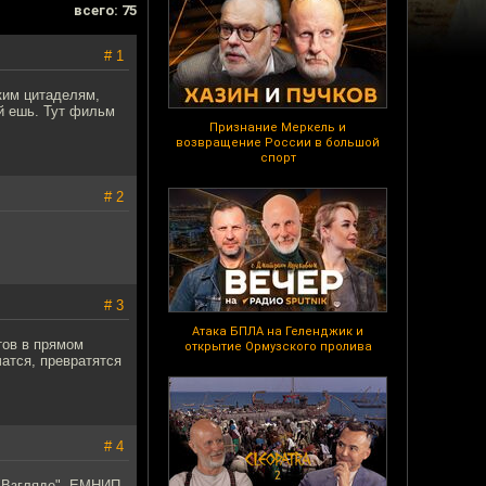
всего: 75
# 1
ким цитаделям,
й ешь. Тут фильм
Признание Меркель и
возвращение России в большой
спорт
# 2
# 3
Атака БПЛА на Геленджик и
тов в прямом
открытие Ормузского пролива
чатся, превратятся
# 4
 "Взгляде", ЕМНИП