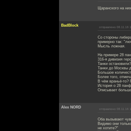
Щаранского на них
BadBlock
отправлено 08.11.16 
Со стороны либера
примерно так: "лю
Мысль ложная.
На примере 28 па
316-я дивизия гер
Танки остановили?
Танки до Москвы 
Большое количеств
Более того, отмеч
В чём враньё-то? 
История о 28 панф
Описывает большо
Alex NORD
отправлено 08.11.16 
Оба вызывают чув
Видимо они только
не хотите?"