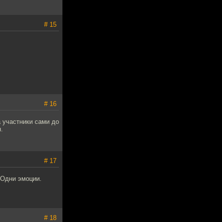
# 15
# 16
 участники сами до
.
# 17
 Одни эмоции.
# 18