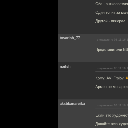
Оба - антисоветчи
Один топит за ман
Другой - либерал,
tovarish_77
отправлено 08.11.16 
Представители ВШЭ
nailsh
отправлено 08.11.16 
Кому: AV_Frolov,
#
Армен не монархис
aksbkanareika
отправлено 08.11.16 
Если это художест
Давайте всю худож