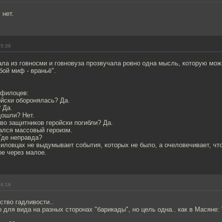
 нет.
15:39
ла из говносми и говновуза прозвучала ровно одна мысль, которую мож
бой миф - враньё".
нфилоцев:
ойски оборонялась? Да.
 Да.
дошли? Нет.
о защитников геройски погибли? Да.
ался массовый героизм.
Где неправда?
иловцах не выдумывает события, которых не было, а очеловечивает, что 
е через малое.
16:19
ство гадливости..
 для вида на разных сторонах "барикады", но цель одна.. как в Масяне: 