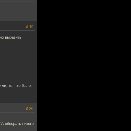
# 19
но выразить
ли, то, что было.
# 20
"А обосрать никого