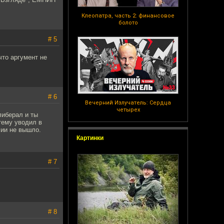
Клеопатра, часть 2: финансовое
болото
# 5
что аргумент не
# 6
Вечерний Излучатель: Сердца
четырех
либерал и ты
тему уводил в
сии не вышло.
Картинки
# 7
# 8