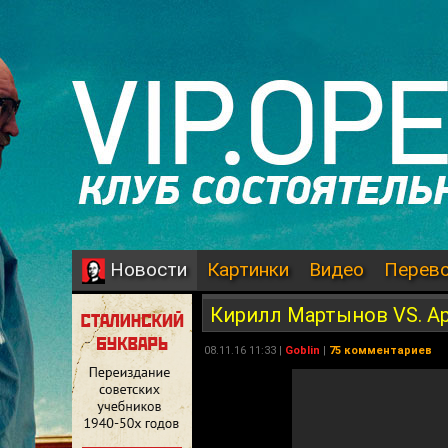
Картинки
Видео
Перев
Новости
Кирилл Мартынов VS. А
08.11.16 11:33 |
Goblin
|
75 комментариев