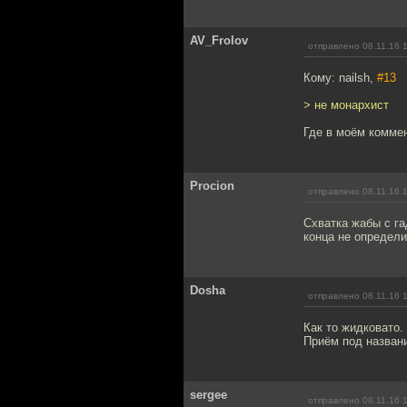
AV_Frolov
отправлено 08.11.16 
Кому: nailsh,
#13
> не монархист
Где в моём комме
Procion
отправлено 08.11.16 
Схватка жабы с г
конца не определи
Dosha
отправлено 08.11.16 
Как то жидковато.
Приём под названи
sergee
отправлено 08.11.16 