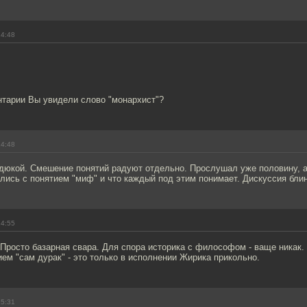
14:48
нтарии Вы увидели слово "монархист"?
14:48
адюкой. Смешение понятий радуют отдельно. Прослушал уже половину, а
лись с понятием "миф" и что каждый под этим понимает. Дискуссия блин
14:55
 Просто базарная свара. Для спора историка с философом - ваще никак.
ем "сам дурак" - это только в исполнении Жирика прикольно.
15:31