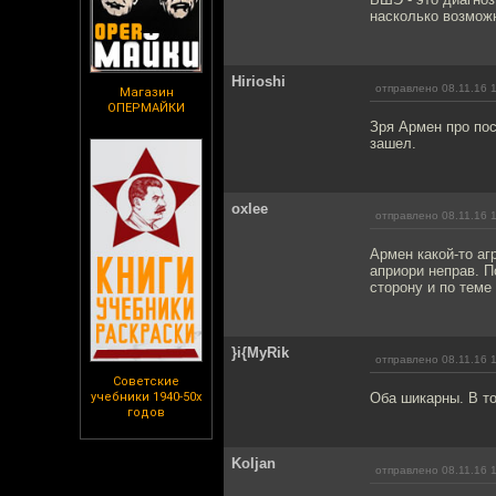
насколько возможн
Hirioshi
отправлено 08.11.16 
Магазин
ОПЕРМАЙКИ
Зря Армен про пос
зашел.
oxlee
отправлено 08.11.16 
Армен какой-то аг
априори неправ. П
сторону и по теме
}i{MyRik
отправлено 08.11.16 
Советские
учебники 1940-50х
Оба шикарны. В то
годов
Koljan
отправлено 08.11.16 