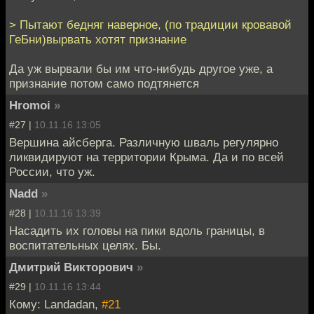
> Пытают бедняг наверное, (по традиции кровавой
ГеБни)вырвать хотят признание
Да уж вырвали бы им что-нибудь другое уже, а
признание потом само подтянется
Hromoi
»
#27 |
10.11.16 13:05
Вершина айсберга. Различную шваль регулярно
ликвидируют на территории Крыма. Да и по всей
России, что уж.
Nadd
»
#28 |
10.11.16 13:39
Насадить их головы на пики вдоль границы, в
воспитательных целях. Бы.
Дмитрий Викторович
»
#29 |
10.11.16 13:44
Кому: Landadan,
#21