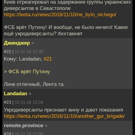
Киев отреагировал на задержание группы украинских
диверсантов в Севастополе
https://lenta.ru/news/2016/11/10/ne_bylo_nichego/
ФСБ врёт Путину! И вообще, не было ничего! Какие
ещё укродиверсанты? #ихтамнет
Джинджер
»
#22 |
10.11.16 12:00
Кому: Landadan,
#21
> ФСБ врёт Путину
Линк отличный, Лента та.
Landadan
»
#23 |
10.11.16 12:04
Укродиверсанты признают вину и дают показания
https://lenta.ru/news/2016/11/10/another_gur_brigade/
remote.province
»
#24 |
10.11.16 12:06