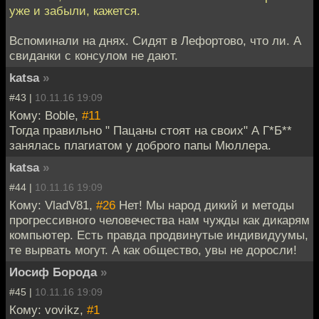
уже и забыли, кажется.
Вспоминали на днях. Сидят в Лефортово, что ли. А
свиданки с консулом не дают.
katsa
»
#43 |
10.11.16 19:09
Кому: Boble,
#11
Тогда правильно " Пацаны стоят на своих" А Г*Б**
занялась плагиатом у доброго папы Мюллера.
katsa
»
#44 |
10.11.16 19:09
Кому: VladV81,
#26
Нет! Мы народ дикий и методы
прогрессивного человечества нам чужды как дикарям
компьютер. Есть правда продвинутые индивидуумы,
те вырвать могут. А как общество, увы не доросли!
Иосиф Борода
»
#45 |
10.11.16 19:09
Кому: vovikz,
#1