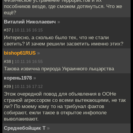
Физическое устранение террористов и их
пособников везде, где сможем дотянуться. Что же
ещё?
Виталий Николаевич
»
#37 |
10.11.16 16:15
Интересно, а сколько было тех, что не стали
светить? И зачем решили засветить именно этих?
bishop61RUS
»
#38 |
10.11.16 16:55
Такова извична природа Украинкого лыцарства
корень1978
»
#39 |
10.11.16 17:12
Этож очередной повод для объявления в ООНе
страной агрессором со всеми вытекающими, не так
ли? По моему кому то на трибунал фактов
собирают, ежли такое в открытое инфополе
выволакивают.
Среднебойщик Т
»