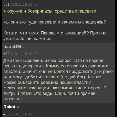
#31 |
10.11.16 13:53
> оружие и боеприпасы, средства спецсвязи
как они его туда провезли и зачем им спецсвязь?
Кстати, что там с Пановым о компанией? Про них
уже и забыли, кажется.
marsGM
»
#32 |
10.11.16 13:56
Дмитрий Юрьевич, имею вопрос. Это не первая
попытка диверсии в Крыму со стороны украинских
властей. Значит, они не боятся продолжать(!) и рано
или могут добиться своего (не дай бог). Как же
можно объяснить реакцию нашей власти?
Нежелание эскалации, экономические интересы?
Хитрый план? Это ведь, блин, почти прямая
агрессия.
Rakot
»
#33 |
10.11.16 14:39