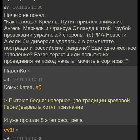
#7 |
10.11.16 10:30
Ничего не понял.
"Как сообщал Кремль, Путин привлек внимание
Ангелы Меркель и Франсуа Олланда к этой "грубой
провокации украинской стороны".(с)РИА-Новости
А если бы диверсия удалась и в результате
пострадали российские граждане? Ещё одно жёсткое
заявление? Разве теракты или попытка их
проведения не повод начать "мочить в сортирах"?
ПавелКо
»
#8 |
10.11.16 10:31
Кому: katsa,
#5
> Пытают бедняг наверное, (по традиции кровавой
ГеБни)вырвать хотят признание
И уже прошли 8 этап расстрела
ev1l
»
#9 |
10.11.16 10:35