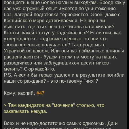
поощрять к ещё более наглым выходкам. Вроде как у
нас уже огромный опыт имеется по уничтожению
баз, лагерей подготовки террористов. Эвон -даже с
Каспийского моря дотягиваемся. Не поря ли
выяснить, где этих нью-нахтигаль натаскивали?
Кстати, какой статус у задержанных? Если они, как
утверждается - кадровые военные, то они что
-военнопленные получается? Так вроде мы с
Украиной не воюем. Или они как пойманные шпионы
расцениваются - будем потом на мосту на наших
разведчиков или заблудившихся десантников
менять? Сюр какой-то.
P.S. А если бы теракт удался и в результате погибли
наши сограждане? - это по-твоему "чих"?
Кому: каспий,
#47
> Там кандидатов на "мочение" столько, что
закапывать некуда.
Всех и не надо-достаточно самых одиозных. Да и