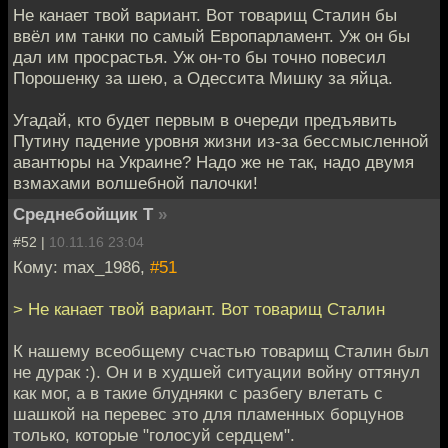
Не канает твой вариант. Вот товарищ Сталин бы
ввёл им танки по самый Европарламент. Уж он бы
дал им просрастья. Уж он-то бы точно повесил
Порошенку за шею, а Одессита Мишку за яйца.
Угадай, кто будет первым в очереди предъявить
Путину падение уровня жизни из-за бессмысленной
авантюры на Украине? Надо же не так, надо двумя
взмахами волшебной палочки!
Среднебойщик Т
»
#52 |
10.11.16 23:04
Кому: max_1986,
#51
> Не канает твой вариант. Вот товарищ Сталин
К нашему всеобщему счастью товарищ Сталин был
не дурак :). Он и в худшей ситуации войну оттянул
как мог, а в такие блудняки с разбегу влетать с
шашкой на перевес это для пламенных борцунов
только, которые "голосуй сердцем".