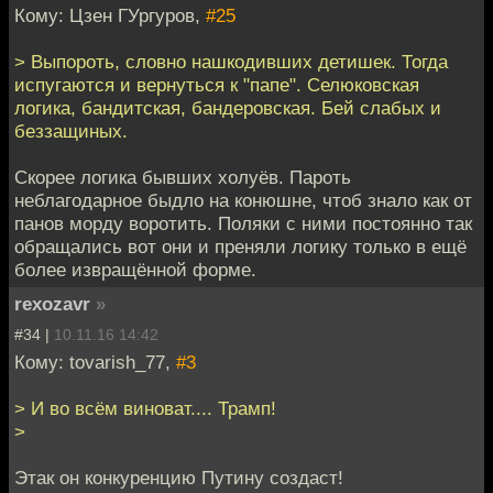
Кому: Цзен ГУргуров,
#25
> Выпороть, словно нашкодивших детишек. Тогда
испугаются и вернуться к "папе". Селюковская
логика, бандитская, бандеровская. Бей слабых и
беззащиных.
Скорее логика бывших холуёв. Пароть
неблагодарное быдло на конюшне, чтоб знало как от
панов морду воротить. Поляки с ними постоянно так
обращались вот они и преняли логику только в ещё
более извращённой форме.
rexozavr
»
#34 |
10.11.16 14:42
Кому: tovarish_77,
#3
> И во всём виноват.... Трамп!
>
Этак он конкуренцию Путину создаст!