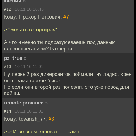
каспий
»
#12 |
10.11.16 10:45
Кому: Прохор Петрович,
#7
> "мочить в сортирах"
А что именно ты подразумеваешь под данным
словосочетанием? Разверни.
pz_true
»
#13 |
10.11.16 11:01
Ну первый раз диверсантов поймали, ну ладно, хрен
бы с вами всякое бывает.
Но если они второй раз полезли, это уже повод для
войны.
remote.province
»
#14 |
10.11.16 11:01
Кому: tovarish_77,
#3
> > И во всём виноват.... Трамп!