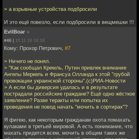
> а взрывные устройства подбросили
И это ещё повезло, если подбросили в вещмешки !!!
EvilBoar
»
#46 |
10.11.16 19:10
Кому: Прохор Петрович,
#7
> Ничего не понял.
> "Как сообщал Кремль, Путин привлек внимание
Ангелы Меркель и Франсуа Олланда к этой "грубой
провокации украинской стороны".(с)РИА-Новости
> А если бы диверсия удалась и в результате
пострадали российские граждане? Ещё одно жёсткое
заявление? Разве теракты или попытка их
проведения не повод начать "мочить в сортирах"?
Я фигею, как некоторым гражданам охота помахать
кулаками в третьей мировой. А есть понимание, что
махать придется всем, мочить в общем таких же