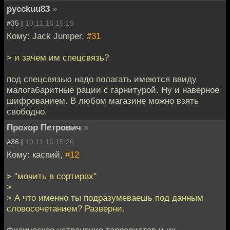
pycckuu83
»
#35 |
10.11.16 15:19
Кому: Jack Jumper,
#31
> и зачем им спецсвязь?
под спецсвязью надо полагать имеются ввиду
малогабаритные рации с гарнитурой. Ну и наверное
шифрованием. В любом магазине можно взять
свободно.
Прохор Петрович
»
#36 |
10.11.16 15:26
Кому: каспий,
#12
> "мочить в сортирах"
>
> А что именно ты подразумеваешь под данным
словосочетанием? Разверни.