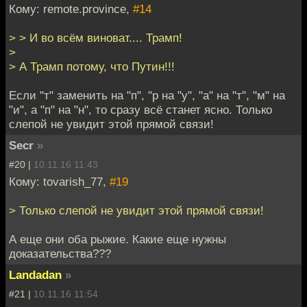
Кому: remote.province,
#14
> > И во всём виноват.... Трамп!
>
> А Трамп потому, что Путин!!!
Если "т" заменить на "п", "р на "у", "а" на "т", "м" на
"и", а "п" на "н", то сразу всё станет ясно. Только
слепой не увидит этой прямой связи!
Secr
»
#20 |
10.11.16 11:43
Кому: tovarish_77,
#19
> Только слепой не увидит этой прямой связи!
А еще они оба рыжие. Какие еще нужны
доказательства???
Landadan
»
#21 |
10.11.16 11:54