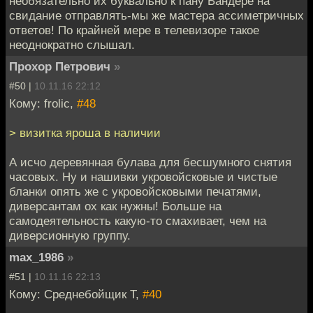
необязательно их буквально к пану Бандере на
свидание отправлять-мы же мастера ассиметричных
ответов! По крайней мере в телевизоре такое
неоднократно слышал.
Прохор Петрович
»
#50 |
10.11.16 22:12
Кому: frolic,
#48
> визитка яроша в наличии
А исчо деревянная булава для бесшумного снятия
часовых. Ну и нашивки укровойсковые и чистые
бланки опять же с укровойсковыми печатями,
диверсантам ох как нужны! Больше на
самодеятельность какую-то смахивает, чем на
диверсионную группу.
max_1986
»
#51 |
10.11.16 22:13
Кому: Среднебойщик Т,
#40