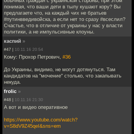
обычных граждан с украинской стороны, при этом
понимая, что ваши дети в тылу кушают кору? Вы
предлагаете что, на каждый чих не братьев
#путинвведивойска, а если нет то сразу #всеслил?
Счастье, что в отличие от украины у нас у власти
политики, а не импульсивные клоуны.
каспий
»
#47 |
10.11.16 20:54
Кому: Прохор Петрович,
#36
До Украины, видимо, не могут дотянуться. Там
кандидатов на "мочение" столько, что закапывать
некуда.
frolic
»
#48 |
10.11.16 21:30
А вот и видео оперативное
https://www.youtube.com/watch?
v=S8dV9Z45qeI&sns=em