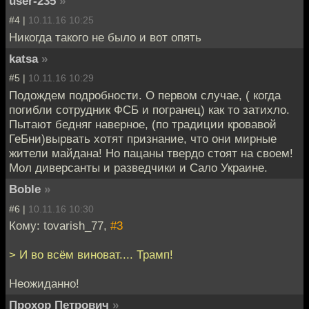
user-235
»
#4 |
10.11.16 10:25
Никогда такого не было и вот опять
katsa
»
#5 |
10.11.16 10:29
Подождем подробности. О первом случае, ( когда
погибли сотрудник ФСБ и погранец) как то затихло.
Пытают бедняг наверное, (по традиции кровавой
ГеБни)вырвать хотят признание, что они мирные
жители майдана! Но пацаны твердо стоят на своем!
Мол диверсанты и разведчики и Сало Украине.
Boble
»
#6 |
10.11.16 10:30
Кому: tovarish_77,
#3
> И во всём виноват.... Трамп!
Неожиданно!
Прохор Петрович
»