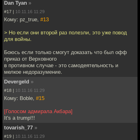
Dan Tyan
»
#17 |
10.11.16 11:29
Кому: pz_true,
#13
> Но если они второй раз полезли, это уже повод
для войны.
Боюсь если только смогут доказать что был офф
приказ от Верховного
в противном случае - это самодеятельность и
мелкое недоразумение.
Devergeld
»
#18 |
10.11.16 11:29
Кому: Boble,
#15
[Голосом адмирала Акбара]
It's a trump!!!
tovarish_77
»
#19 |
10.11.16 11:29