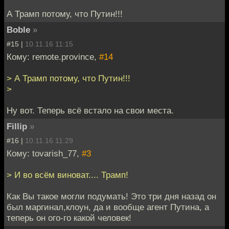
А Трамп потому, что Путин!!!
Boble
»
#15 |
10.11.16 11:15
Кому: remote.province,
#14
> А Трамп потому, что Путин!!!
>
Ну вот. Теперь всё встало на свои места.
Fillip
»
#16 |
10.11.16 11:29
Кому: tovarish_77,
#3
> И во всём виноват.... Трамп!
Как Вы такое могли подумать! Это три дня назад он
был маргинал,клоун, да и вообще агент Путина, а
теперь он ого-го какой человек!