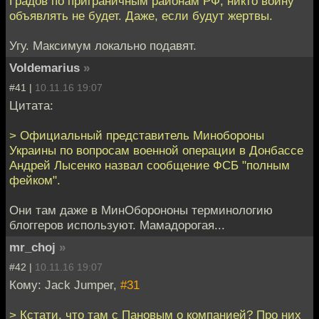
Градов по приграничным районам РФ, никто войну
объявлять не будет. Даже, если будут жертвы.
Угу. Максимум локально подавят.
Voldemarius
»
#41 |
10.11.16 19:07
Цитата:
> Официальный представитель Минобороны
Украины по вопросам военной операции в Донбассе
Андрей Лысенко назвал сообщение ФСБ "полным
фейком".
Они там даже в МинОборононы терминологию
блоггеров используют. Мамадорогая...
mr_choj
»
#42 |
10.11.16 19:07
Кому: Jack Jumper,
#31
> Кстати, что там с Пановым о компанией? Про них