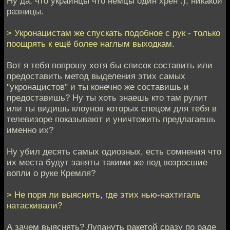
Ну да, что украинцы что немцы один хрен :), никакой
разницы.
> Укронацистам же спускать подобное с рук - только
поощрять к ещё более наглым выходкам.
Вот я тебя попрошу хотя бы список составить или
предоставить метод выделения этих самых
"укронацистов" и ты конечно же составишь и
предоставишь? Ну ты хоть знаешь кто там рулит
или ты видишь клоунов которых спецом для тебя в
телевизоре показывают и уничтожить предлагаешь
именно их?
Ну убил десять самых одиозных, есть сомнения что
их места будут заняты такими же под возросшие
вопли о руке Кремля?
> Не поря ли выяснить, где этих нью-нахтигаль
натаскивали?
А зачем выяснять? Лупануть ракетой сразу по раде