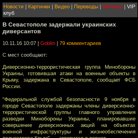
Новости
|
Картинки
|
Видео
|
Переводы
|
Магазин
|
VIP
клуб
В Севастополе задержали украинских
диверсантов
10.11.16 10:07
|
Goblin
|
79 комментариев
С мест сообщают:
Диверсионно-террористическая группа Минобороны
Украины, готовившая атаки на военные объекты в
Крыму, задержана в Севастополе, сообщает ФСБ
России.
"Федеральной службой безопасности 9 ноября в
городе Севастополе задержаны члены диверсионно-
террористической группы главного управления
разведки Минобороны Украины, планировавшие
совершение диверсионных акций на объектах
военной инфраструктуры и жизнеобеспечения
полуострова Крым", — говорится в релизе.