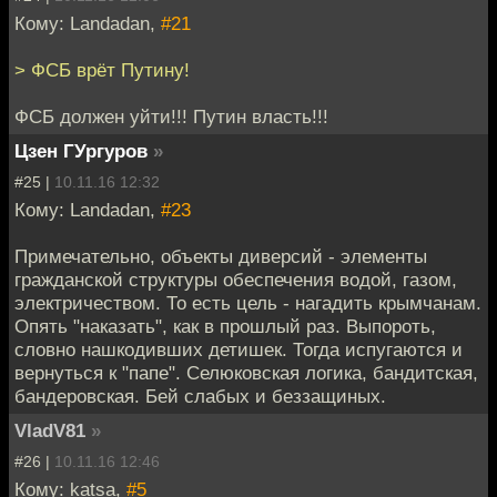
Кому: Landadan,
#21
> ФСБ врёт Путину!
ФСБ должен уйти!!! Путин власть!!!
Цзен ГУргуров
»
#25 |
10.11.16 12:32
Кому: Landadan,
#23
Примечательно, объекты диверсий - элементы
гражданской структуры обеспечения водой, газом,
электричеством. То есть цель - нагадить крымчанам.
Опять "наказать", как в прошлый раз. Выпороть,
словно нашкодивших детишек. Тогда испугаются и
вернуться к "папе". Селюковская логика, бандитская,
бандеровская. Бей слабых и беззащиных.
VladV81
»
#26 |
10.11.16 12:46
Кому: katsa,
#5