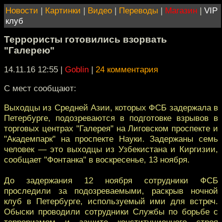
Новости
|
Картинки
|
Видео
|
Переводы
|
Магазин
|
VIP
клуб
Террористы готовились взорвать
"Галерею"
14.11.16 12:55
|
Goblin
|
24 комментария
С мест сообщают:
Выходцы из Средней Азии, которых ФСБ задержала в
Петербурге, подозреваются в подготовке взрывов в
торговых центрах "Галерея" на Лиговском проспекте и
"Академпарк" на проспекте Науки. Задержаны семь
человек — это выходцы из Узбекистана и Киргизии,
сообщает "Фонтанка" в воскресенье, 13 ноября.
До задержания 12 ноября сотрудники ФСБ
проследили за подозреваемыми, раскрыв ночной
клуб в Петербурге, используемый ими для встреч.
Обыски проводили сотрудники Службы по борьбе с
терроризмом и защите конституционного строя