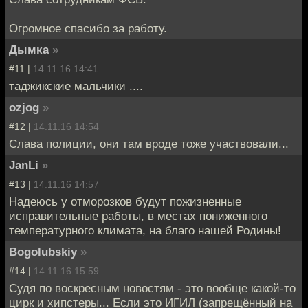
Огромное спасибо за работу.
Дымка
»
#11 |
14.11.16 14:41
таджикские мальчики ....
ozjog
»
#12 |
14.11.16 14:54
Слава полиции, они там вроде тоже участвовали...
JanLi
»
#13 |
14.11.16 14:57
Надеюсь у отморозков будут пожизненные
исправительные работы, в местах пониженного
температурного климата, на благо нашей Родины!
Bogolubskiy
»
#14 |
14.11.16 15:59
Судя по воскресным новостям - это вообще какой-то
цирк и хипстеры... Если это ИГИЛ (запрещённый на