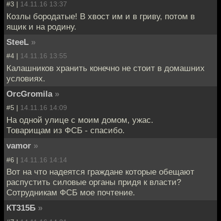
#3 |
14.11.16 13:37
Козлы бородатые! В хвост им и в гриву, потом в
ящик и на родину.
SteeL
»
#4 |
14.11.16 13:55
Калашников хранить конечно не стоит в домашних
условиях.
OrcGromila
»
#5 |
14.11.16 14:09
На одной улице с моим домом, ужас.
Товарищам из ФСБ - спасибо.
vamor
»
#6 |
14.11.16 14:14
Вот на что надеятся граждане которые обещают
распустить силовые органы придя к власти?
Сотрудникам ФСБ мое почтение.
КТ315Б
»