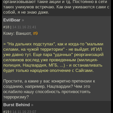
организовывают такие акции и тд. Постоянно в сети
таких уникумов встречаю. Как они уживаются сами с
собой, я не знаю даже.
EvilBoar
»
#18 |
14.11.16 21:41
Кому: Ваншот,
#9
> "На дальних подступах", как и когда-то "малыми
силами, на чужой территории" - не выйдет. ИГИЛ
уже давно тут. Еще пара "удачных" реорганизаций
силовиков вослед уже проведенным (милиция-
полиция, Нацгвардия, МГБ, ...) - и останавливать
будет только народное ополчение с Сайгами.
Простите, а какие у вас конкретно претензии к
созданию, например, Нацгвардии? Чем это
ослабило нашу способность противостоять
терроризму?
Burst Behind
»
#19 |
14.11.16 23:07