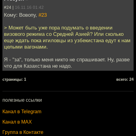
#24 |
16.11.16 01:42
Кому: Вовопу,
#23
> Может быть уже пора подумать о введении
визового режима со Средней Азией? Или сколько
еще ждать пока игиловцы из узбекистана едут к нам
целыми вагонами.
Я - "за", только меня никто не спрашивает. Ну, разве
что для Казахстана не надо.
cтраницы: 1
всего: 24
полезные ссылки
Канал в Telegram
Канал в MAX
Группа в Контакте