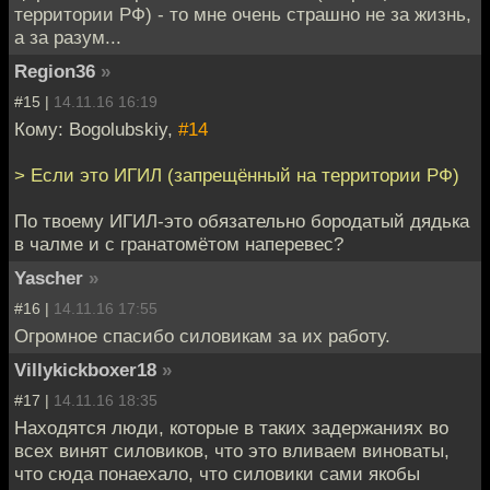
территории РФ) - то мне очень страшно не за жизнь,
а за разум...
Region36
»
#15 |
14.11.16 16:19
Кому: Bogolubskiy,
#14
> Если это ИГИЛ (запрещённый на территории РФ)
По твоему ИГИЛ-это обязательно бородатый дядька
в чалме и с гранатомётом наперевес?
Yascher
»
#16 |
14.11.16 17:55
Огромное спасибо силовикам за их работу.
Villykickboxer18
»
#17 |
14.11.16 18:35
Находятся люди, которые в таких задержаниях во
всех винят силовиков, что это вливаем виноваты,
что сюда понаехало, что силовики сами якобы