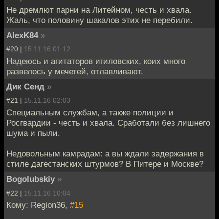
Не дремлют парни на Литейном, честь и хвала.
Жаль, что половину шакалов этих не перебили.
AlexK84
»
#20 |
15.11.16 01:12
Надеюсь и агитаторов игиловских, коих много
развелось у мечетей, отлавливают.
Дик Сенд
»
#21 |
15.11.16 02:03
Специальным службам, а также полиции и
Росгвардии - честь и хвала. Сработали без лишнего
шума и пыли.
Недовольным камрадам: а вы ждали задержания в
стиле дагестанских штурмов? В Питере и Москве?
Bogolubskiy
»
#22 |
15.11.16 10:04
Кому: Region36,
#15