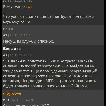
#7 |
14.11.16 14:21
Кому: vamor,
#6
Что успеют свалить, вертолет будет под парами
круглосуточно.
nks
»
#8 |
14.11.16 14:21
Несущим службу, спасибо.
Ваншот
»
#9 |
14.11.16 14:36
"На дальних подступах", как и когда-то "малыми
силами, на чужой территории" - не выйдет. ИГИЛ
уже давно тут. Еще пара "удачных" реорганизаций
силовиков вослед уже проведенным (милиция-
полиция, Нацгвардия, МГБ, ...) - и останавливать
будет только народное ополчение с Сайгами.
dr.groove
»
#10 |
14.11.16 14:38
Слава сотрудникам ФСБ.