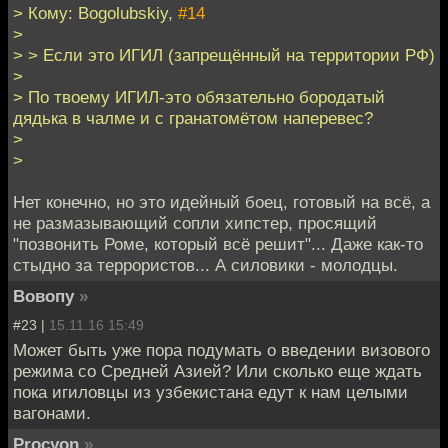
> Кому: Bogolubskiy,
#14
>
> > Если это ИГИЛ (запрещённый на территории РФ)
>
> По твоему ИГИЛ-это обязательно бородатый
дядька в чалме и с гранатомётом наперевес?
>
>
Нет конечно, но это идейный боец, готовый на всё, а
не размазывающий сопли хипстер, просящий
"позвонить Роме, который всё решит"... Даже как-то
стыдно за террористов... А силовики - молодцы.
Вовопу
»
#23 |
15.11.16 15:49
Может быть уже пора подумать о введении визового
режима со Средней Азией? Или сколько еще ждать
пока игиловцы из узбекистана едут к нам целыми
вагонами.
Procyon
»