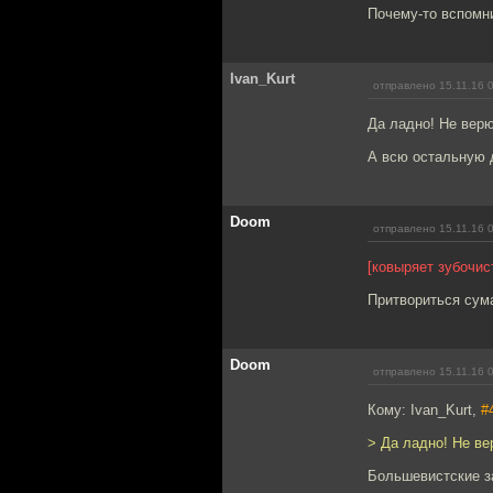
Почему-то вспомн
Ivan_Kurt
отправлено 15.11.16 
Да ладно! Не верю
А всю остальную 
Doom
отправлено 15.11.16 
[ковыряет зубочис
Притвориться сума
Doom
отправлено 15.11.16 
Кому: Ivan_Kurt,
#
> Да ладно! Не ве
Большевистские за