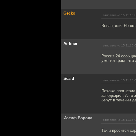
Gecko
отправлено 15.11.16 
Вован, жги! Не ос
Airliner
отправлено 15.11.16 
Россия 24 сообщае
уже тот факт, что
Scald
отправлено 15.11.16 
Похоже прогневил 
заподозрил. А то 
берут в течении д
Иосиф Борода
отправлено 15.11.16 
Так и просится хар