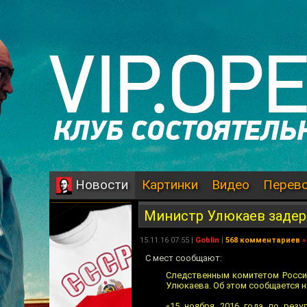
Картинки
Видео
Перев
Новости
Министр Улюкаев заде
15.11.16 07:55 |
Goblin
|
568 комментариев
»
С мест сообщают:
Следственным комитетом Росси
Улюкаева. Об этом сообщается на
«15 ноября 2016 года по резу