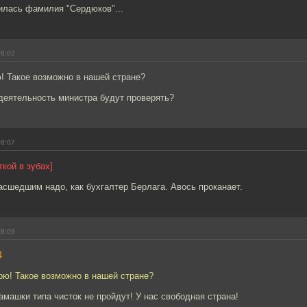
илась фамилия "Сердюков"...
08:02
! Такое возможно в нашей стране?
деятельность министра будут проверять?
08:07
ткой в зубах]
сшедшим надо, как бухгалтер Берлага. Авось проканает.
08:09
4
рю! Такое возможно в нашей стране?
машки типа чисток не пройдут! У нас свободная страна!