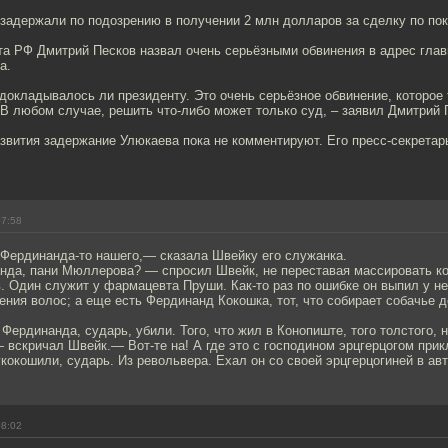
задержали по подозрению в получении 2 млн долларов за сделку по по
та РФ Дмитрий Песков назвал очень серьёзными обвинения в адрес гла
а.
 докладывалось ли президенту. Это очень серьёзное обвинение, которое
 В любом случае, решить что-либо может только суд, – заявил Дмитрий 
вития задержание Улюкаева пока не комментируют. Его пресс-секретарь
07:58
 Фердинанда-то нашего,— сказала Швейку его служанка.
нда, пани Мюллерова? — спросил Швейк, не переставая массировать к
 Один служит у фармацевта Пруши. Как-то раз по ошибке он выпил у не
ния волос; а еще есть Фердинанд Кокошка, тот, что собирает собачье 
 Фердинанда, сударь, убили. Того, что жил в Конопиште, того толстого, н
 вскричал Швейк.— Вот-те на! А где это с господином эрцгерцогом при
кокошили, сударь. Из револьвера. Ехал он со своей эрцгерцогиней в ав
08:02