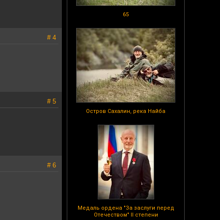
65
# 4
# 5
Остров Сахалин, река Найба
# 6
Медаль ордена "За заслуги перед
Отечеством" II степени