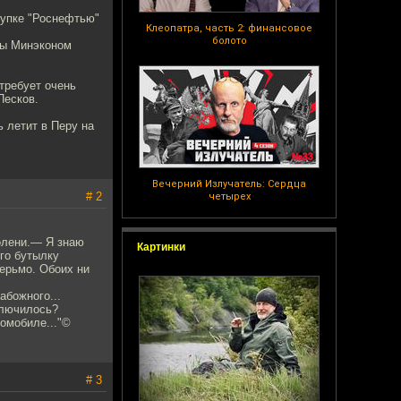
купке "Роснефтью"
Клеопатра, часть 2: финансовое
болото
вы Минэконом
 требует очень
Песков.
 летит в Перу на
Вечерний Излучатель: Сердца
# 2
четырех
олени.— Я знаю
Картинки
го бутылку
дерьмо. Обоих ни
абожного...
ключилось?
томобиле..."©
# 3