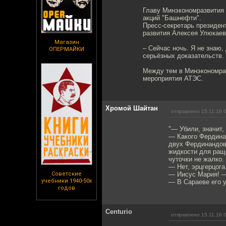
Главу Минэкономразвития 
акций "Башнефти".
Пресс-секретарь президен
развития Алексея Улюкаев
Магазин
– Сейчас ночь. Я не знаю,
ОПЕРМАЙКИ
серьёзных доказательств.
Между тем в Минэкономраз
мероприятия АТЭС.
Хромой Шайтан
отправлено 15.11.16 
"— Убили, значит,
— Какого Фердина
двух Фердинандов.
жидкости для раще
чуточки не жалко.
— Нет, эрцгерцога
Советские
— Иисус Мария! —
учебники 1940-50х
— В Сараеве его у
годов
Centurio
отправлено 15.11.16 