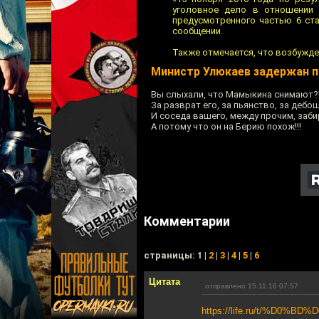
уголовное дело в отношении 
предусмотренного частью 6 ста
сообщении.
Также отмечается, что возбужде
Министр Улюкаев задержан п
Вы слыхали, что Мамыкина снимают?
За разврат его, за пьянство, за дебош
И соседа вашего, между прочим, заби
А потому что он на Берию похож!!!
Комментарии
cтраницы: 1 |
2
|
3
|
4
|
5
|
6
Цитата
отправлено 15.11.16 07:57
https://life.ru/t/%D0%B