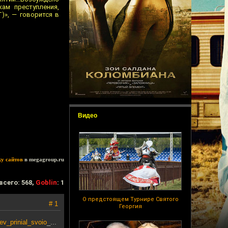
ам преступления,
)», — говорится в
Видео
ку сайтов
в megagroup.ru
всего: 568,
Goblin
: 1
О предстоящем Турнире Святого
# 1
Георгия
prinial_svoio
_...