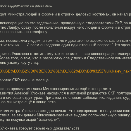
своё задержание за розыгрыш
круг министра людей в форме и в строгих деловых костюмах, он начал р
пецоперацию по его задержанию, проведённую следователями СКР, за 
стно Лайфу, сразу после появления вокруг него людей в форме и в стро
янно звонить по телефону.
аз, нескольким людям, в том числе и достаточно высокопоставленным 
т источник. — И всем он задавал один-единственный вопрос: "Что здес
дников Улюкаева ответить ему так и не смог,— вся спецоперация планир
олее того, о том, что в разработку спецслужб и Следственного комитет
ень узкому кругу лиц.
BD%D0%BE%D0%B2%D0%BE%D1%81%D1%82%D0%B8/931527/uliukaiev_nakhodi
работке СКР больше месяца
ию на прослушку главы Минэкономразвития ещё в конце лета.
азвития Алексей Улюкаев находился в активной разработке СКР полтора
 в силовых структурах. При этом, по словам собеседника издания, суд
ов министра ещё в конце лета.
 министра Улюкаева сегодня ночью. Его подозревают в получении взят
ствия, за эти деньги Минэкономразвития выдало положительную оценку
ку по покупке акций "Башнефти".
 Улюкаева требует серьёзных доказательств