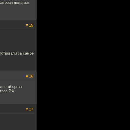
которая полагает,
# 15
потрогали за самое
# 16
ельный орган
тров РФ.
# 17