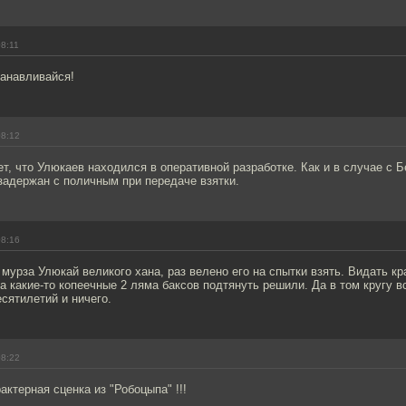
08:11
танавливайся!
08:12
т, что Улюкаев находился в оперативной разработке. Как и в случае с 
 задержан с поличным при передаче взятки.
08:16
мурза Улюкай великого хана, раз велено его на спытки взять. Видать к
за какие-то копеечные 2 ляма баксов подтянуть решили. Да в том кругу в
есятилетий и ничего.
08:22
актерная сценка из "Робоцыпа" !!!