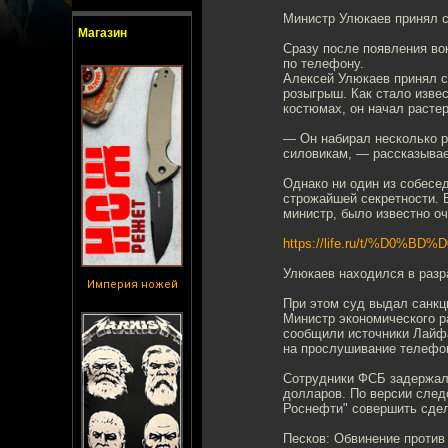
Министр Улюкаев принял 
Магазин
Сразу после появления во
по телефону.
Алексей Улюкаев принял с
розыгрыш. Как стало изве
костюмах, он начал растер
— Он набирал несколько р
силовикам, — рассказывае
Однако ни один из собесе
строжайшей секретности. Б
министр, было известно оч
https://life.ru/t/%D0%
Улюкаев находился в раз
Империя ножей
При этом суд выдал санкц
Министр экономического р
сообщили источники Лайфа
на прослушивание телефон
Сотрудники ФСБ задержали
долларов. По версии след
Роснефти" совершить сдел
Песков: Обвинение против