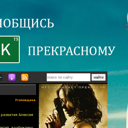
Уголовщина
 развития Алексея
тий...возбуждено