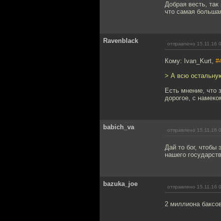
Добрая весть, так
что самая большая
Ravenblack
отправлено 15.11.16 
Кому: Ivan_Kurt,
#
> А всю остальну
Есть мнение, что 
дорогое, с намеком
babich_va
отправлено 15.11.16 
Дай то бог, чтобы
нашего государст
bazuka_joe
отправлено 15.11.16 
2 миллиона баксов