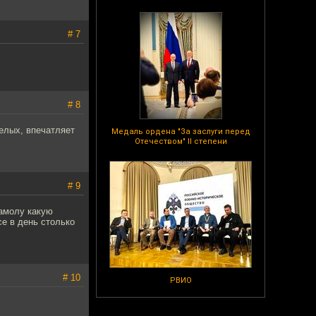
# 7
# 8
Белых, впечатляет
Медаль ордена "За заслуги перед
Отечеством" II степени
# 9
рамолу какую
се в день столько
# 10
РВИО