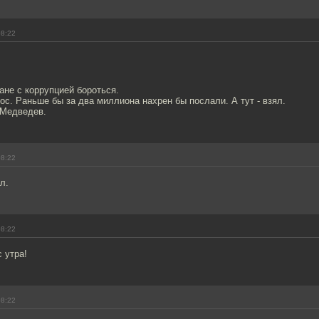
08:22
ане с коррупцией бороться.
с. Раньше бы за два миллиона нахрен бы послали. А тут - взял.
 Медведев.
08:22
л.
08:22
 утра!
08:22