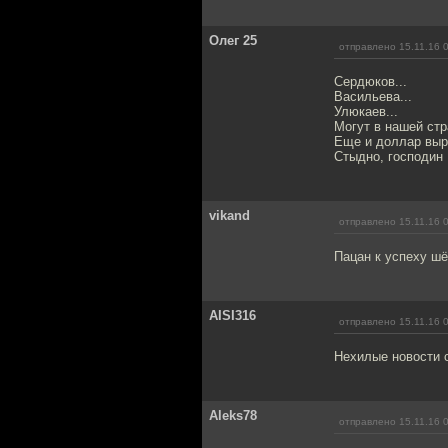
Олег 25
отправлено 15.11.16 
Сердюков...
Васильева...
Улюкаев...
Могут в нашей стр
Еще и доллар выро
Стыдно, господин
vikand
отправлено 15.11.16 
Пацан к успеху шё
AISI316
отправлено 15.11.16 
Нехилые новости с
Aleks78
отправлено 15.11.16 