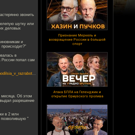
астерянно звонить
нелепую шутку или
гих деловых
Признание Меркель и
возвращение России в большой
чиновникам и
спорт
ь происходит?"
овалась в
а России попал сам
lsia_v_razrabot
...
Атака БПЛА на Геленджик и
 месяца. Об этом
открытие Ормузского пролива
 выдал разрешение
ки в 2 млн
, позволившую "