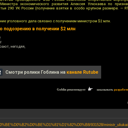
Министра экономического развития Алексея Улюкаева по признак
тьи 290 УК России (получение взятки в особо крупном размере. — RT
ние уголовного дела связано с получением министром $2 млн.
о подозрению в получении $2 млн
!
!
рают, негодяя,
Смотри ролики Гоблина на
канале Rutube
Goblin рекомендует
заказывать
разработ
D%D0%BE%D0%B2%D0%BE%D1%81%D1%82%D0%B8/931528/ministr_uliukaiev_