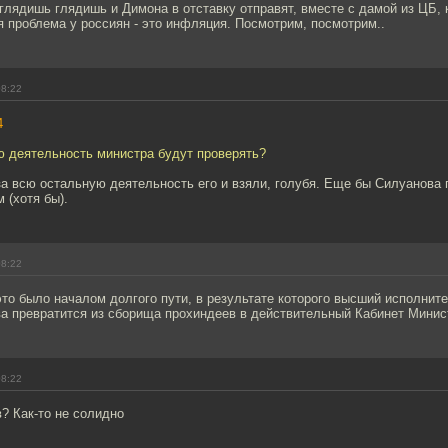
 глядишь глядишь и Димона в отставку отправят, вместе с дамой из ЦБ, 
 проблема у россиян - это инфляция. Посмотрим, посмотрим..
08:22
4
ю деятельность министра будут проверять?
за всю остальную деятельность его и взяли, голубя. Еще бы Силуанова 
 (хотя бы).
08:22
 это было началом долгого пути, в результате которого высший исполнит
ва превратится из сборища прохиндеев в действительный Кабинет Минис
08:22
? Как-то не солидно