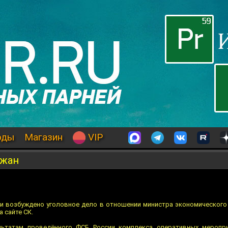
оды
Магазин
VIP
ржан
и возбуждено уголовное дело в отношении министра экономического
 сайте СК.
льтатам проведённого ФСБ России комплекса оперативных мероприя