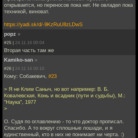
открывается, но переносов пока нет. Не овладел пока
техникой, виноват.
https://yadi.sk/d/-9KzRuU8zLDwS
popz
»
#25 |
24.11.16 00:04
Вторая часть там же
Kamiko-san
»
#26 |
24.11.16 00:10
Кому: Собакевич,
#23
> Я не Клим Саныч, но вот например: В. Б.
Ковалевская, Конь и всадник (пути и судьбы), М.:
"Наука", 1977
>
О. Судя по оглавлению - то что доктор прописал.
Спасибо. А то вокруг сплошные лошади, и я
единственный, кто в них не понимает ни черта. :)