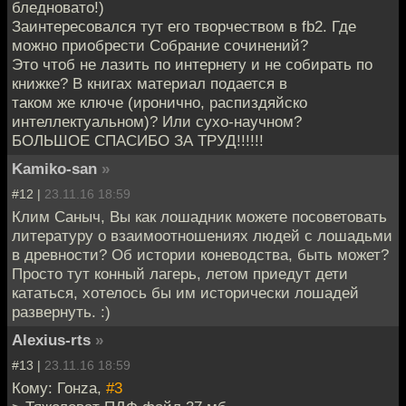
бледновато!)
Заинтересовался тут его творчеством в fb2. Где
можно приобрести Собрание сочинений?
Это чтоб не лазить по интернету и не собирать по
книжке? В книгах материал подается в
таком же ключе (иронично, распиздяйско
интеллектуальном)? Или сухо-научном?
БОЛЬШОЕ СПАСИБО ЗА ТРУД!!!!!!
Kamiko-san
»
#12 |
23.11.16 18:59
Клим Саныч, Вы как лошадник можете посоветовать
литературу о взаимоотношениях людей с лошадьми
в древности? Об истории коневодства, быть может?
Просто тут конный лагерь, летом приедут дети
кататься, хотелось бы им исторически лошадей
развернуть. :)
Alexius-rts
»
#13 |
23.11.16 18:59
Кому: Гонzа,
#3