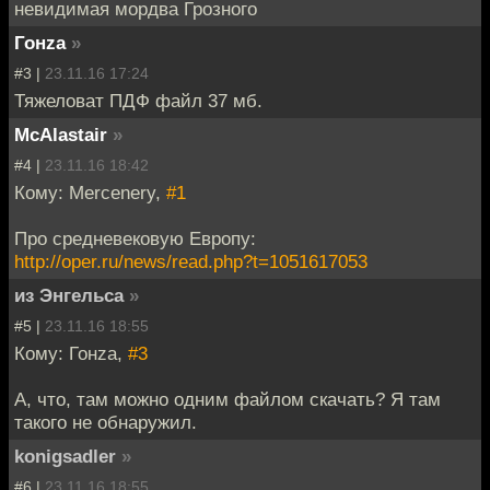
невидимая мордва Грозного
Гонzа
»
#3 |
23.11.16 17:24
Тяжеловат ПДФ файл 37 мб.
McAlastair
»
#4 |
23.11.16 18:42
Кому: Mercenery,
#1
Про средневековую Европу:
http://oper.ru/news/read.php?t=1051617053
из Энгельса
»
#5 |
23.11.16 18:55
Кому: Гонzа,
#3
А, что, там можно одним файлом скачать? Я там
такого не обнаружил.
konigsadler
»
#6 |
23.11.16 18:55