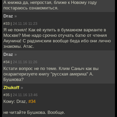
А книжка да, непростая, ближе к Новому году
постараюсь ознакомиться.
Draz
»
#33 |
24.11.16 11:23
Я не понял! Как её купить в бумажном варианте в
Москве? Мне надо срочно отучать батю от чтения
Акунина! С радзинским вообще беда ибо они лично
знакомы. Атас.
Draz
»
#34 |
24.11.16 11:26
Кстати вопрос не по теме. Клим Саныч как вы
охарактеризуете книгу "русская америка" А.
Бушкова?
Zhukoff
»
#35 |
24.11.16 13:46
Кому: Draz,
#34
не читайте Бушкова. Вообще.