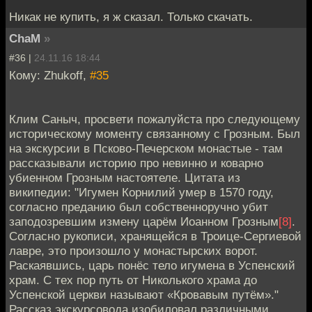
Никак не купить, я ж сказал. Только скачать.
ChaM
»
#36 |
24.11.16 18:44
Кому: Zhukoff,
#35
Клим Саныч, просвети пожалуйста про следующему
историческому моменту связанному с Грозным. Был
на экскурсии в Псково-Печерском монастые - там
рассказывали историю про невинно и коварно
убиенном Грозным настоятеле. Цитата из
википедии: "Игумен Корнилий умер в 1570 году,
согласно преданию был собственноручно убит
заподозревшим измену царём Иоанном Грозным
[8]
.
Согласно рукописи, хранящейся в Троице-Сергиевой
лавре, это произошло у монастырских ворот.
Раскаявшись, царь понёс тело игумена в Успенский
храм. С тех пор путь от Николького храма до
Успенской церкви называют «Кровавым путём»."
Рассказ экскурсовода изобиловал различными