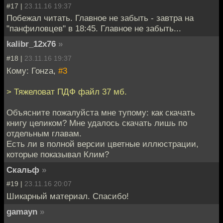
#17 |
23.11.16 19:37
Побежал читать. Главное не забыть - завтра на
"панфиловцев" в 18:45. Главное не забыть...
kalibr_12x76
»
#18 |
23.11.16 19:37
Кому: Гонzа,
#3
> Тяжеловат ПДФ файл 37 мб.
Объясните пожалуйста мне тупому: как скачать
книгу целиком? Мне удалось скачать лишь по
отдельным главам.
Есть ли в полной версии цветные иллюстрации,
которые показывал Клим?
Скальф
»
#19 |
23.11.16 20:07
Шикарный материал. Спасибо!
gamayn
»