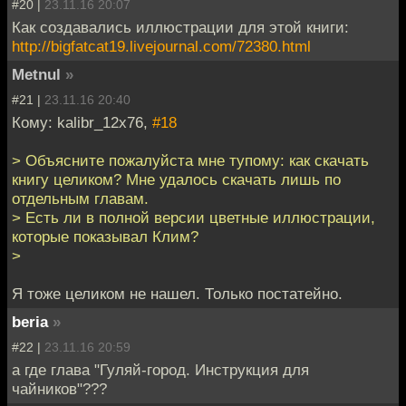
#20 |
23.11.16 20:07
Как создавались иллюстрации для этой книги:
http://bigfatcat19.livejournal.com/72380.html
Metnul
»
#21 |
23.11.16 20:40
Кому: kalibr_12x76,
#18
> Объясните пожалуйста мне тупому: как скачать
книгу целиком? Мне удалось скачать лишь по
отдельным главам.
> Есть ли в полной версии цветные иллюстрации,
которые показывал Клим?
>
Я тоже целиком не нашел. Только постатейно.
beria
»
#22 |
23.11.16 20:59
а где глава "Гуляй-город. Инструкция для
чайников"???