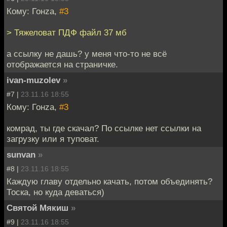
Кому: Гонzа,
#3
> Тяжеловат ПДФ файл 37 мб
а ссылку не дашь? у меня что-то не всё
отображается на страничке.
ivan-muzolev
»
#7 |
23.11.16 18:55
Кому: Гонzа,
#3
комрад, ты где скачал? По ссылке нет ссылки на
загрузку или я туповат.
sunvan
»
#8 |
23.11.16 18:55
Каждую главу отдельно качать, потом объединять?
Тоска, но куда деваться)
Святой Мякиш
»
#9 |
23.11.16 18:55