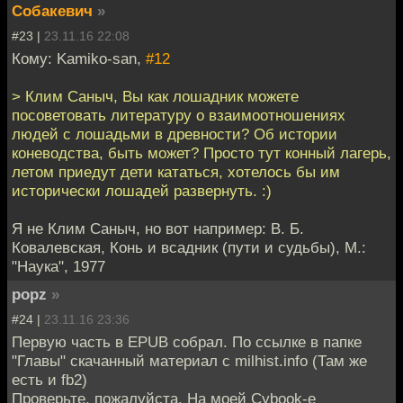
Собакевич
»
#23 |
23.11.16 22:08
Кому: Kamiko-san,
#12
> Клим Саныч, Вы как лошадник можете
посоветовать литературу о взаимоотношениях
людей с лошадьми в древности? Об истории
коневодства, быть может? Просто тут конный лагерь,
летом приедут дети кататься, хотелось бы им
исторически лошадей развернуть. :)
Я не Клим Саныч, но вот например: В. Б.
Ковалевская, Конь и всадник (пути и судьбы), М.:
"Наука", 1977
popz
»
#24 |
23.11.16 23:36
Первую часть в EPUB собрал. По ссылке в папке
"Главы" скачанный материал с milhist.info (Там же
есть и fb2)
Проверьте, пожалуйста. На моей Cybook-е