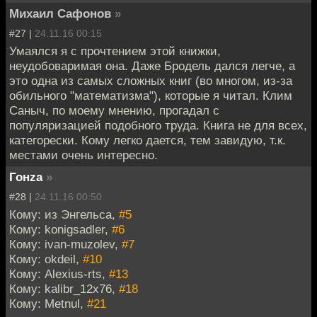
Михаил Сафонов
»
#27 |
24.11.16 00:15
Умаялся я с прочтением этой книжки,
неудобоваримая она. Даже Бродель дался легче, а
это одна из самых сложных книг (во многом, из-за
обильного "математизма"), которые я читал. Клим
Саныч, по моему мнению, прогадал с
популяризацией подобного труда. Книга не для всех,
категорески. Кому легко дается, тем завидую, т.к.
местами очень интересно.
Гонzа
»
#28 |
24.11.16 00:50
Кому: из Энгельса,
#5
Кому: konigsadler,
#6
Кому: ivan-muzolev,
#7
Кому: okdeil,
#10
Кому: Alexius-rts,
#13
Кому: kalibr_12x76,
#18
Кому: Metnul,
#21