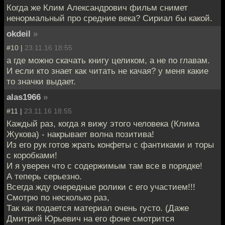
Когда же Клим Александрович фильм снимет
ненормальный про средние века? Сириал бы какой.
okdeil
»
#10 |
23.11.16 18:55
а где можно скачать книгу целиком, а не по главам.
И если кто знает как читать не качая? у меня какие
то значки выдает.
alas1966
»
#11 |
23.11.16 18:55
Каждый раз, когда я вижу этого человека (Клима
Жукова) - накрывает волна позитива!
Из его рук готов жрать конфеты с фантиками и торы
с коробками!
И я уверен что с содержимым там все в порядке!
А теперь серьезно.
Всегда жду очередные ролики с его участием!!!
Смотрю по несколько раз,
Так как подается материал очень густо. (Даже
Дмитрий Юрьевич на его фоне смотрится