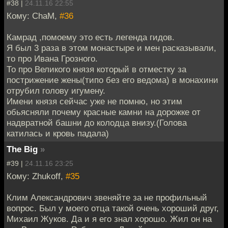
#38 |
24.11.16 22:55
Кому: ChaM,
#36
Камрад ,помоему это есть легенда гидов.
Я был 3 раза в этом монастыре и мен расказывали,
то про Ивана Грозного.
То про Великого князя который в отместку за
пострижение жены(типо без его ведома) в монахини
отрубил голову игумену.
Имени князя сейчас уже не помню, но этим
обьясняли почему красные камни на дорожке от
надвратной башни до колодца внизу.(Голова
катилась и кровь падала)
The Big
»
#39 |
24.11.16 23:25
Кому: Zhukoff,
#35
Клим Александрович звеняйте за не профильный
вопрос. Был у моего отца такой очень хороший друг,
Михаил Жуков. Да и я его знал хорошо. Жил он на