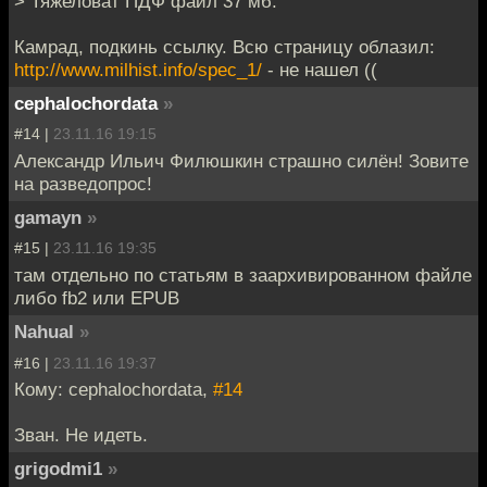
> Тяжеловат ПДФ файл 37 мб.
Камрад, подкинь ссылку. Всю страницу облазил:
http://www.milhist.info/spec_1/
- не нашел ((
cephalochordata
»
#14 |
23.11.16 19:15
Александр Ильич Филюшкин страшно силён! Зовите
на разведопрос!
gamayn
»
#15 |
23.11.16 19:35
там отдельно по статьям в заархивированном файле
либо fb2 или EPUB
Nahual
»
#16 |
23.11.16 19:37
Кому: cephalochordata,
#14
Зван. Не идеть.
grigodmi1
»