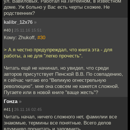
ул. Вавиловых. Работал на Литейном, в известном
доме. Уж больно у Вас есть черты схожие. Не
родственник?
kalibr_12x76
»
#40 |
25.11.16 15:51
Кому: Zhukoff,
#30
> А я честно предупреждал, что книга эта - для
работы, а не для "легко прочесть".
Читать ещё не начинал, но увидел, что среди
авторов присутствует Пенской В.В. По совпадению,
я сейчас читаю его "Великую огнестрельную
революцию". мне она совсем не кажется сложной.
Пугаете или в новой книге "ваще жесть"?
Гонzа
»
#41 |
26.11.16 02:45
Читать начал, ничего сложного нет, фамилии все
знакомые, термины все понятные. Всего делов
вдумчиво прочитать и запомнить.