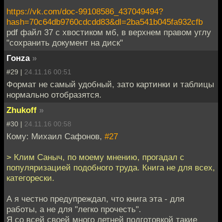
https://vk.com/doc-99108586_437049494?
hash=70c64db9760cdcdd83&dl=2ba541b045fa932cfb
pdf файл 37 с хвостиком мб, в верхнем правом углу
"сохранить документ на диск"
Гонzа
»
#29 |
24.11.16 00:51
Формат не самый удобный, зато картинки и таблицы
нормально отобразятся.
Zhukoff
»
#30 |
24.11.16 00:58
Кому: Михаил Сафонов,
#27
> Клим Саныч, по моему мнению, прогадал с
популяризацией подобного труда. Книга не для всех,
категорески.
А я честно предупреждал, что книга эта - для
работы, а не для "легко прочесть".
Я со всей своей много летней подготовкой такие