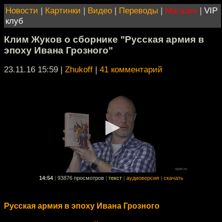
Новости
|
Картинки
|
Видео
|
Переводы
|
Магазин
|
VIP
клуб
Клим Жуков о сборнике "Русская армия в
эпоху Ивана Грозного"
23.11.16 15:59
|
Zhukoff
|
41 комментарий
14:54
|
93876 просмотров
|
текст
|
аудиоверсия
|
скачать
Русская армия в эпоху Ивана Грозного