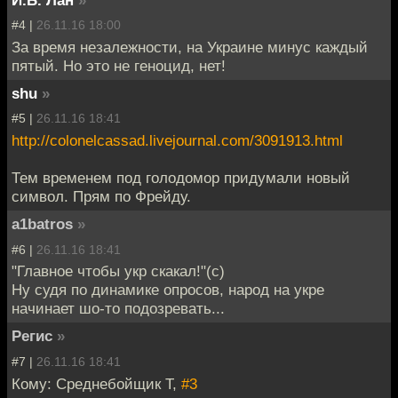
И.Б. Лан
»
#4 |
26.11.16 18:00
За время незалежности, на Украине минус каждый
пятый. Но это не геноцид, нет!
shu
»
#5 |
26.11.16 18:41
http://colonelcassad.livejournal.com/3091913.html
Тем временем под голодомор придумали новый
символ. Прям по Фрейду.
a1batros
»
#6 |
26.11.16 18:41
"Главное чтобы укр скакал!"(с)
Ну судя по динамике опросов, народ на укре
начинает шо-то подозревать...
Регис
»
#7 |
26.11.16 18:41
Кому: Среднебойщик Т,
#3