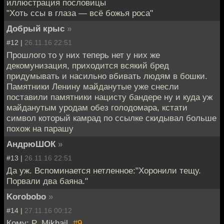
иллюстрация пословицы
"Хоть ссы в глаза — всё божья роса"
Добрый крыс
»
#12 |
26.11.16 22:51
Прошлого то у них теперь нет у них же
декомунизация, приходится всякий бред
придумывать и насильно вбивать людям в бошки.
Памятники Ленину майданутые уже снесли
поставили памятники нацисту бандере ну и куда уж
майданутым уродам обез голодомара, кстати
символ который камрад по ссылке скидывал больше
похож на парашу
АндрюШОК
»
#13 |
26.11.16 22:51
Да уж. Вспоминается нетленное:"Хоронили тещу.
Порвали два баяна."
Korobobo
»
#14 |
27.11.16 00:12
Кому: P_Mikhail,
#9