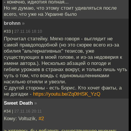
- конечно, идиотия полная...
Но не думаю, что этому стоит удивляться после
всего, что уже на Украине было
brohnn
»
#33 |
27.11.16 18:10
Прочитал статейку. Мягко говоря - выглядит не
самой правдоподобной (но это скорее всего из-за
обилия "альтернативных" тезисов, уже
существующих в моей голове, и из-за недоверия к
имени автора.). Несколько абзацей о погоде и
гибели урожаев в странах вокруг, и только лишь чуть
чуть о том, что вождь с единомышленниками
насильно отняли и увезли.
С другой стороны - есть Борис. Кто хочет факты, а
не догадки -
https://youtu.be/Zq0tHSK_YzQ
Sweet Death
»
#34 |
27.11.16 20:11
Кому: Voltuzik,
#2
> хотелось бы добавить существующее мнение: