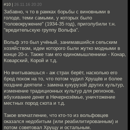
#10 |
26.11.16 20:20
Забавно, ч то в рамках борьбы с виновными в
голоде, теми самыми, у которых было
"головокружение" (1934-35 год), приголубили т.н.
"вредительскую группу Вольфа".
Вольф это был учёный, занимавшийся сельским
хозяйством, идеи которого были жутко модными в
конце 20-х. Также там его единомышленники - Конар,
Коварский, Корой и т.д.
Но вчитываешься - аж страх берёт, насколько его
бред похож на то, что потом чудил Хрущёв и более
поздние деятели - замена кукурузой других культур,
изменение традиционных культур для регионов,
вбухивание денег в Нечернозёмье, уничтожение
местных пород скота и т.д.
Такое впечатление, что кто-то из вольфовцев
оказался недобитым (или реабилитированным) и
потом советовал Хрущу и остальным.