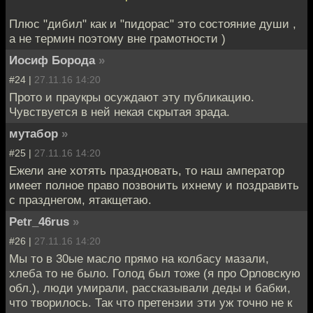
Плюс "дибил" как и "пидорас" это состояние души ,
а не термин поэтому вне грамотности )
Иосиф Борода
»
#24 |
27.11.16 14:20
Прото и праукры осуждают эту публикацию.
Чувствуется в ней некая скрытая зрада.
мутабор
»
#25 |
27.11.16 14:20
Ежели ане хотять праздновать, то наш амператор
имеет полное право позвонить ихнему и поздравить
с празднегом, ятакщетаю.
Petr_46rus
»
#26 |
27.11.16 14:20
Мы то в 30ые масло прямо на колбасу мазали,
хлеба то не было. Голод был тоже (я про Орловскую
обл.), люди умирали, рассказывали деды и бабки,
что творилось. Так что претензии эти уж точно не к