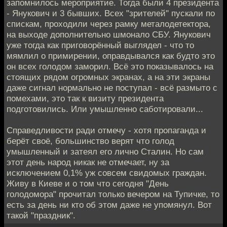
запомнилось мероприятие. Тогда были 4 президента
- Янукович и 3 бывших. Всех "зрителей" пускали по
спискам, проходили через рамку металодетектора,
на выходе дополнительно шмонало СБУ. Янукович
уже тогда как приговорённый выглядел - что то
мямлил о примирении, оправдывался как будто это
он всех голодом заморил. Всё это показывалось на
стоящих рядом огромных экранах, а на эти экраны
даже сигнал нормально не поступал - всё размыто с
помехами, это так к визиту президента
подготовились. Или умышленно саботировали...
Справедливости ради отмечу - хотя пропаганда и
берёт своё, большинство верят что голод
умышленный и затеял его лично Сталин. Но сам
этот день народ никак не отмечает, ну за
исключением 0,1% уж совсем свидомых граждан.
Живу в Киеве и о том что сегодня "День
голодомора" прочитал только вечером на Тупичке, то
есть за день ни кто об этом даже не упомянул. Вот
такой "праздник".