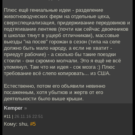
Плюс ещё гениальные идеи - разделение
животноводческих ферм на отдельные цеха,
сверхспециализация, придерживание передовиков и
подтягивание лентяев (почти как сейчас двоечников
в школах тянут в ущерб отличникам), массовые
выезды "на посев" горожан в сезон (типа на селе
должно быть мало народу, а если не хватит -
приедут рабочие) - а сколько бы такие поездки
стоили - они скромно молчали. Это я ещё не всё
упомянул. Там что ни идея - сок мозга :) Плюс
требование всё слепо копировать... из США.
Естественно, потом его объявили невинно
посаженным, хотя убытков и жертв от его
деятельности было выше крыши.
Kemper
»
#11 |
26.11.16 22:51
Кому: shu,
#5