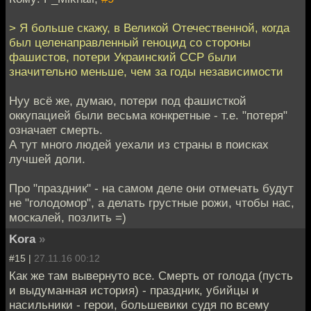
> Я больше скажу, в Великой Отечественной, когда
был целенаправленный геноцид со стороны
фашистов, потери Украинский ССР были
значительно меньше, чем за годы независимости
Нуу всё же, думаю, потери под фашисткой
оккупацией были весьма конкретные - т.е. "потеря"
означает смерть.
А тут много людей уехали из страны в поисках
лучшей доли.
Про "праздник" - на самом деле они отмечать будут
не "голодомор", а делать грустные рожи, чтобы нас,
москалей, позлить =)
Kora
»
#15 |
27.11.16 00:12
Как же там вывернуто все. Смерть от голода (пусть
и выдуманная история) - праздник, убийцы и
насильники - герои, большевики судя по всему