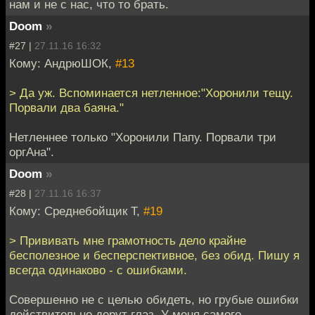
нам и не с нас, что то брать.
Doom
»
#27 |
27.11.16 16:32
Кому: АндрюШОК,
#13
> Да уж. Вспоминается нетленное:"Хоронили тещу.
Порвали два баяна."
Нетленнее только "Хоронили Папу. Порвали три
оргАна".
Doom
»
#28 |
27.11.16 16:37
Кому: Среднебойщик Т,
#19
> Прививать мне грамотность дело крайне
бесполезное и бесперспективное, без обид. Пишу я
всегда одинаково - с ошибками.
Совершенно не с целью обидеть, но грубые ошибки
действительно дерут глаз. У меня самого