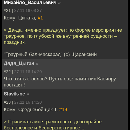
Михайло_Васильевич
»
#21 |
27.11.16 08:27
Кому: Цитата,
#1
> Да-да, именно празднует: по форме мероприятие
траурное, по глубокой же внутренней сущности –
праздник.
"Траурный бал-маскарад" (с) Щаранский
Дядя_Цыган
»
#22 |
27.11.16 14:20
Что взять с ослов? Пусть еще памятник Касиору
поставят!
Slavik-ne
»
#23 |
27.11.16 14:20
Кому: Среднебойщик Т,
#19
> Прививать мне грамотность дело крайне
бесполезное и бесперспективное ...