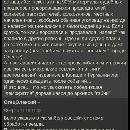
оставшийся текст это на 90% материалы судебных
процессов проворовавшихся председателей
колхозов, заготовителей, колхозников, местных
начальников... вообщем обычная уголовщина иногда
с налетом национализма и белогвардейщины. Если
кратко, то хлеб воровался и продавался "налево" как
правило в другие регионы (где были другие планы
ро заготовке и ьыли выше закупочные цены) и даже
за границу (неистребима память о "вольном " городе
Одессе).
А в оставшейся части - где про канибализм и прочии
изыски есть махонькие ссылочки на книги
воспоминаний изданные в Канаде и Германии лет
эдак через двадцать после событий...
И это всё... что могла сказать победившая
"демократия" дорвавшаяся до архивов "гэбни"
ОтецОлексий
»
#39 |
28.11.16 11:38
Было указано о «кэмпбелловской» системе
обработки земли.
Пытался порыть на эту тему но ненашел ничего.