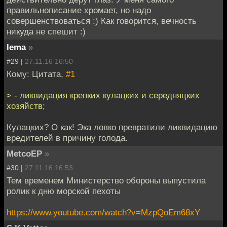
правильнописание хромает, но надо
совершенствоваться :) Как говорится, вечность
никуда не спешит :)
lema
»
#29 |
27.11.16 16:50
Кому: Цитата,
#1
> - ликвидация крепких кулацких и середняцких
хозяйств;
Кулацких? О как! Эка ловко превратили ликвидацию
вредителей в причину голода.
MetcoEP
»
#30 |
27.11.16 16:53
Тем временем Министерство обороны выпустила
ролик к дню морской пехоты
https://www.youtube.com/watch?v=MzpQoEm68xY