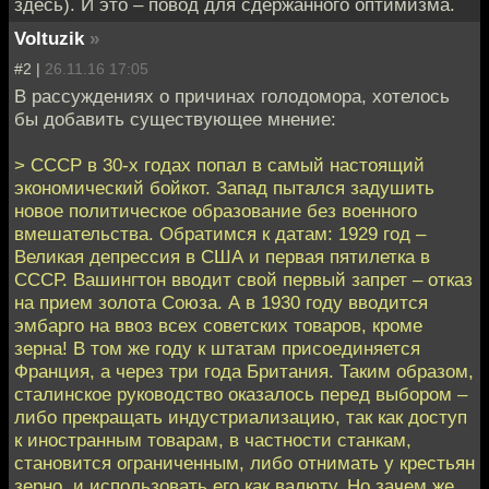
здесь). И это – повод для сдержанного оптимизма.
Voltuzik
»
#2 |
26.11.16 17:05
В рассуждениях о причинах голодомора, хотелось
бы добавить существующее мнение:
> СССР в 30-х годах попал в самый настоящий
экономический бойкот. Запад пытался задушить
новое политическое образование без военного
вмешательства. Обратимся к датам: 1929 год –
Великая депрессия в США и первая пятилетка в
СССР. Вашингтон вводит свой первый запрет – отказ
на прием золота Союза. А в 1930 году вводится
эмбарго на ввоз всех советских товаров, кроме
зерна! В том же году к штатам присоединяется
Франция, а через три года Британия. Таким образом,
сталинское руководство оказалось перед выбором –
либо прекращать индустриализацию, так как доступ
к иностранным товарам, в частности станкам,
становится ограниченным, либо отнимать у крестьян
зерно, и использовать его как валюту. Но зачем же