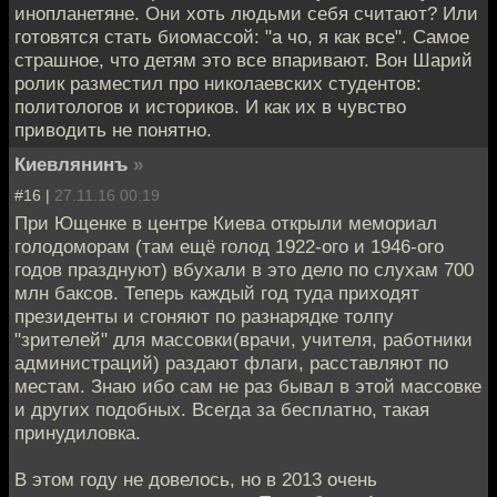
инопланетяне. Они хоть людьми себя считают? Или
готовятся стать биомассой: "а чо, я как все". Самое
страшное, что детям это все впаривают. Вон Шарий
ролик разместил про николаевских студентов:
политологов и историков. И как их в чувство
приводить не понятно.
Киевлянинъ
»
#16 |
27.11.16 00:19
При Ющенке в центре Киева открыли мемориал
голодоморам (там ещё голод 1922-ого и 1946-ого
годов празднуют) вбухали в это дело по слухам 700
млн баксов. Теперь каждый год туда приходят
президенты и сгоняют по разнарядке толпу
"зрителей" для массовки(врачи, учителя, работники
администраций) раздают флаги, расставляют по
местам. Знаю ибо сам не раз бывал в этой массовке
и других подобных. Всегда за бесплатно, такая
принудиловка.
В этом году не довелось, но в 2013 очень