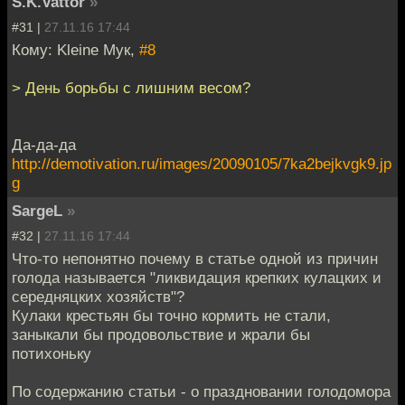
S.K.Vattor
»
#31 |
27.11.16 17:44
Кому: Kleine Мук,
#8
> День борьбы с лишним весом?
Да-да-да
http://demotivation.ru/images/20090105/7ka2bejkvgk9.jp
g
SargeL
»
#32 |
27.11.16 17:44
Что-то непонятно почему в статье одной из причин
голода называется "ликвидация крепких кулацких и
середняцких хозяйств"?
Кулаки крестьян бы точно кормить не стали,
заныкали бы продовольствие и жрали бы
потихоньку
По содержанию статьи - о праздновании голодомора