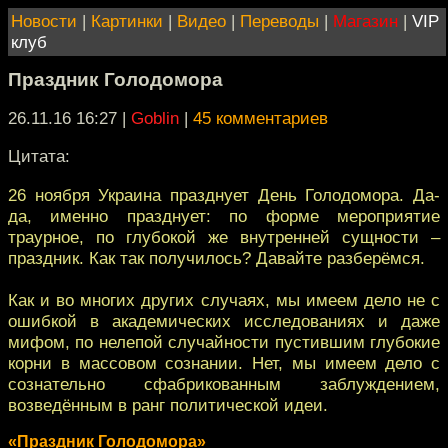
Новости
|
Картинки
|
Видео
|
Переводы
|
Магазин
|
VIP
клуб
Праздник Голодомора
26.11.16 16:27
|
Goblin
|
45 комментариев
Цитата:
26 ноября Украина празднует День Голодомора. Да-
да, именно празднует: по форме мероприятие
траурное, по глубокой же внутренней сущности –
праздник. Как так получилось? Давайте разберёмся.
Как и во многих других случаях, мы имеем дело не с
ошибкой в академических исследованиях и даже
мифом, по нелепой случайности пустившим глубокие
корни в массовом сознании. Нет, мы имеем дело с
сознательно сфабрикованным заблуждением,
возведённым в ранг политической идеи.
«Праздник Голодомора»