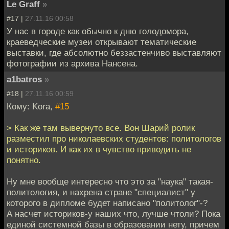
Le Graff
»
#17 |
27.11.16 00:58
У нас в городе как обычно к дню голодомора,
краеведческие музеи открывают тематические
выставки, где абсолютно беззастенчиво выставляют
фотографии из архива Нансена.
a1batros
»
#18 |
27.11.16 00:59
Кому: Kora,
#15
> Как же там вывернуто все. Вон Шарий ролик
разместил про николаевских студентов: политологов
и историков. И как их в чувство приводить не
понятно.
Ну мне вообще интересно что это за "наука" такая-
политология, и нахрена стране "специалист" у
которого в дипломе будет написано "политолог"-?
А насчет историков-у наших что, лучше чтоли? Пока
единой системной базы в образовании нету, причем