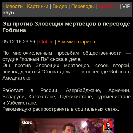
Новости
|
Картинки
|
Видео
|
Переводы
|
Магазин
|
VIP
клуб
Эш против Зловещих мертвецов в переводе
Гоблина
05.12.16 23:56
|
Goblin
|
8 комментариев
По многочисленным просьбам общественности —
студия "полный Пэ" снова в деле.
Эш против Зловещих мертвецов, сезон второй,
эпизод девятый "Снова дома" — в переводе Goblina в
Амедиатеке.
Работает в России, Азербайджане, Армении,
Беларуси, Казахстане, Таджикистане, Туркменистане
и Узбекистане.
Рекомендую распространять в социальных сетях.