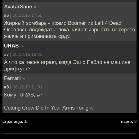
AvatarSane
»
#6 |
06.12.16 17:55
Жирный зомбарь - прямо Boomer из Left 4 Dead!
Осталось подождать, пока начнёт изрыгать на героев
желчь и приманивать орду.
URAS
»
#7 |
06.12.16 18:23
А что за песня играет, когда Эш с Пабло на машине
дрифтует?
Ferrari
»
#8 |
06.12.16 21:01
Кому: URAS,
#7
Cutting Crew Die In Your Arms Tonight
cтраницы: 1
всего: 8