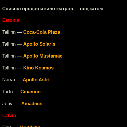
Cписок городов и кинотеатров — под катом
Estonia
Tallinn —
Coca-Cola Plaza
Tallinn —
Apollo Solaris
Tallinn —
Apollo Mustamäe
Tallinn —
Kino Kosmos
Narva —
Apollo Astri
Tartu —
Cinamon
Jõhvi —
Amadeus
Latvia