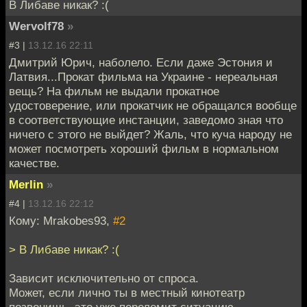
В Либаве никак? :(
Wervolf78
»
#3 |
13.12.16 22:11
Дмитрий Юрич, наболело. Если даже Эстония и
Латвия...Прокат фильма на Украине - нереальная
вещь? На фильм не выдали прокатное
удостоверение, или прокатчик не обращался вообще
в соответствующие инстанции, заведомо зная что
ничего с этого не выйдет? Жаль, что куча народу не
может посмотреть хороший фильм в нормальном
качестве.
Merlin
»
#4 |
13.12.16 22:12
Кому: Mrakobes93,
#2
> В Либаве никак? :(
Зависит исключительно от спроса.
Может, если лично ты в местный кинотеатр
позвонишь, это уже переломит ситуацию.