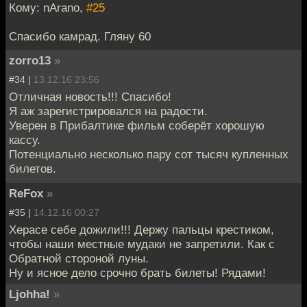
Кому: nArano,
#25
Спасибо камрад. Гляну 60
zorro13
»
#34 |
13.12.16 23:56
Отличная новость!!! Спасибо!
Я аж зарегистрировался на радости.
Уверен в Прибалтике фильм соберёт хорошую
кассу.
Потенциально несколько пару сот тысяч купленных
билетов.
ReFox
»
#35 |
14.12.16 00:27
Херасе себе дожили!!! Держу пальцы крестиком,
чтобы наши местные мудаки не запретили. Как с
Обратной стороной луны.
Ну и ясное дело срочно брать билеты! Рядами!
Ljohha!
»