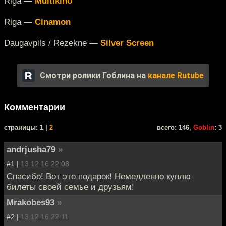
Riga —
Multikino
Riga —
Cinamon
Daugavpils / Rezekne —
Silver Screen
Смотри ролики Гоблина на
канале Rutube
Комментарии
cтраницы: 1 |
2
всего: 146,
Goblin
: 3
andrjusha79
»
#1 |
13.12.16 22:08
Спасибо! Вот это подарок! Немедленно куплю
билеты своей семье и друзьям!
Mrakobes93
»
#2 |
13.12.16 22:11