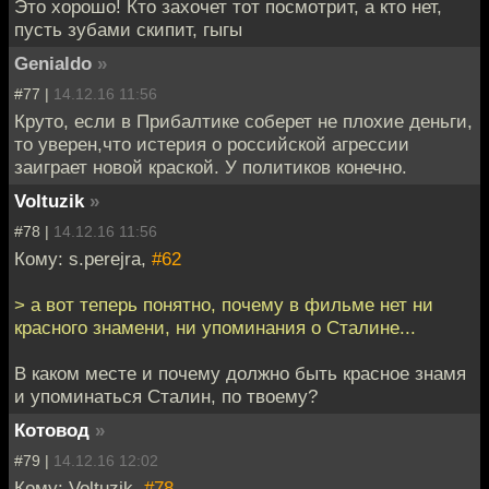
Это хорошо! Кто захочет тот посмотрит, а кто нет,
пусть зубами скипит, гыгы
Genialdo
»
#77 |
14.12.16 11:56
Круто, если в Прибалтике соберет не плохие деньги,
то уверен,что истерия о российской агрессии
заиграет новой краской. У политиков конечно.
Voltuzik
»
#78 |
14.12.16 11:56
Кому: s.perejra,
#62
> а вот теперь понятно, почему в фильме нет ни
красного знамени, ни упоминания о Сталине...
В каком месте и почему должно быть красное знамя
и упоминаться Сталин, по твоему?
Котовод
»
#79 |
14.12.16 12:02
Кому: Voltuzik,
#78