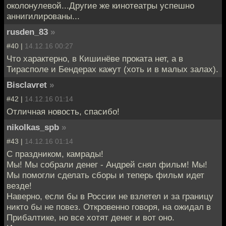
околонулевой...Другие же кинотеатры успешно
аннигилированы...
rusden_83
»
#40 |
14.12.16 00:27
Что характерно, в Кишинёве проката нет, а в
Тирасполе и Бендерах кажут (хоть и в малых залах).
Bisclavret
»
#42 |
14.12.16 01:14
Отличная новость, спасибо!
nikolkas_spb
»
#43 |
14.12.16 01:14
С праздником, камрады!
Мы! Мы собрали денег - Андрей снял фильм! Мы!
Мы помогли сделать сборы и теперь фильм идет
везде!
Наверно, если бы в России не взлетел и за границу
никто бы не повез. Откровенно говоря, на ожидал в
Прибалтике, но все хотят денег и вот оно.