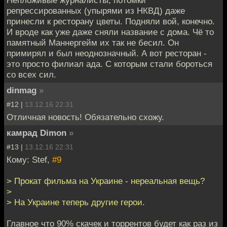
Непложивые журналисты, потомки
репрессированных (упырями из НКВД) даже
принесли к ресторану цветы. Подняли вой, конечно.
И вроде как уже даже сняли название с дома. Чё то
памятный Маннергейм их так не бесил. Он
примирял и был неоднозначный. А вот ресторан -
это просто филиал ада. С которым стали бороться
со всех сил.
dinmag
»
#12 |
13.12.16 22:31
Отличная новость! Обязательно схожу.
камрад Dimon
»
#13 |
13.12.16 22:31
Кому: Stef,
#9
> Прокат фильма на Украине - нереальная вещь?
>
> На Украине теперь другие герои.
Главное что 90% скачек и торрентов будет как раз из