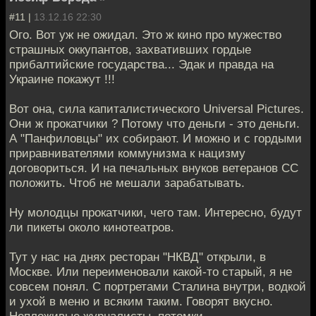
#11 |
13.12.16 22:30
Ого. Вот уж не ожидал. Это ж кино про мужество
страшных оккупантов, захвативших гордые
прибалтийские государства... Эдак и правда на
Украине покажут !!!
Вот она, сила капиталистического Universal Pictures.
Они ж прокатчики ? Потому что деньги - это деньги.
А "Панфиловцы" их собирают. И можно и с гордыми
приравнивателями коммунизма к нацизму
договориться. И на печальных внуков ветеранов СС
положить. Чтоб не мешали зарабатывать.
Ну молодцы прокатчики, чего там. Интересно, будут
ли пикеты около кинотеатров.
Тут у нас на днях ресторан "НКВД" открыли, в
Москве. Или переименовали какой-то старый, я не
совсем понял. С портретами Сталина внутри, водкой
и ухой в меню и всяким таким. Говорят вкусно.