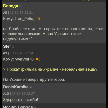
Борода
»
#8 |
13.12.16 22:21
Кому: Iron_Felix,
#5
на Донбассе фильм в прокате с первого числа, если
я правильно помню. А вна Украине такое
недопустимо :(
Stef
»
#9 |
13.12.16 22:24
Кому: Wervolf78,
#3
> Прокат фильма на Украине - нереальная вещь?
На Украине теперь другие герои.
DenisKarsika
»
#10 |
13.12.16 22:27
Здорово, спасибо!
Иосиф Борода
»