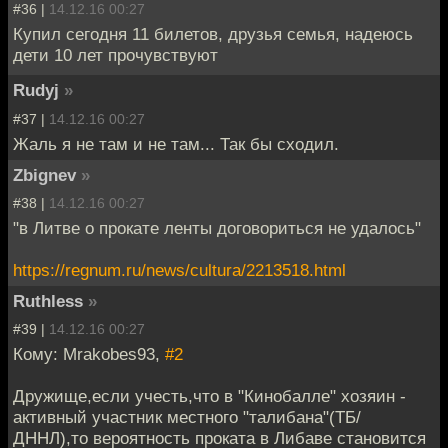
#36 |
14.12.16 00:27
Купил сегодня 11 билетов, друзья семья, надеюсь
дети 10 лет прочувствуют
Rudyj
»
#37 |
14.12.16 00:27
Жаль я не там и не там... Так бы сходил.
Zbignev
»
#38 |
14.12.16 00:27
"в Литве о прокате ленты договориться не удалось"
https://regnum.ru/news/cultura/2213518.html
Ruthless
»
#39 |
14.12.16 00:27
Кому: Mrakobes93,
#2
Дружище,если учесть,что в "Кинобалле" хозяин -
активный участник местного "талибана"(ТБ/
ДННЛ),то вероятность проката в Либаве становится