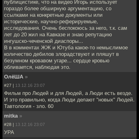
публицистике, что на видео Игорь использует
гораздо более обширную аргументацию, со
ссылками на конкретные документы или
исторические, научно-реферируемые,
исследования. Очень беспокоюсь за него, т.к. сам
лет до 20 жил на Кавказе и знаю репутацию
ингушско-чеченской диаспоры...
В в комментах ЖЖ и Ютуба какое-то немыслимое
количество дебилов злорадствуют и пляшут в
безумном кровавом угаре... сердце кровью
обливается, наблюдая это.
ОлёША
»
#27 |
13.12.16 23:07
Фильм про Людей и для Людей, а Люди есть везде.
И это правильно, когда Люди делают "новых" Людей.
Тавтология - зло. 60
mitka
»
#28 |
13.12.16 23:07
УРА