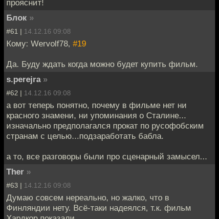
прояснит!
Блок
»
#61 |
14.12.16 09:08
Кому: Wervolf78,
#19
Да. Буду ждать когда можно будет купить фильм.
s.perejra
»
#62 |
14.12.16 09:08
а вот теперь понятно, почему в фильме нет ни
красного знамени, ни упоминания о Сталине...
изначально предполагался прокат по русофобским
странам с целью...подзаработать бабла.
а то, все разговоры были про сценарный замысел...
Ther
»
#63 |
14.12.16 09:08
Думаю совсем нереально, но жалко, что в
Финляндии нету. Всё-таки надеялся, т.к. фильм
Хардкор показали