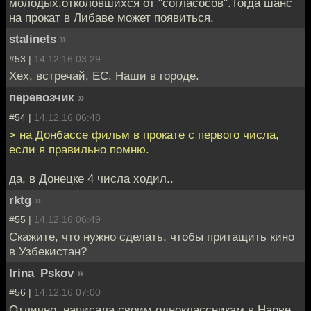
молодых,отколовшихся от "согласосов".Тогда шанс
на прокат в Либаве может появиться.
stalinets
»
#53 |
14.12.16 03:29
Хех, встречай, ЕС. Наши в городе.
перевозчик
»
#54 |
14.12.16 06:48
> на Донбассе фильм в прокате с первого числа,
если я правильно помню.
да, в Донецке 4 числа ходил..
rktg
»
#55 |
14.12.16 06:49
Скажите, что нужно сделать, чтобы притащить кино
в Узбекистан?
Irina_Pskov
»
#56 |
14.12.16 07:00
Отлично, написала своим одноклассникам в Нарве,