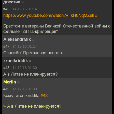
двестик
»
#46 |
14.12.16 01:14
https://www.youtube.com/watch?v=kH8NqMZelIE
Брестские ветераны Великой Отечественной войны о
фильме "28 Панфиловцев"
AleksandrMik
»
#47 |
14.12.16 01:14
Спасибо! Прекрасная новость
xronikriddik
»
#48 |
14.12.16 01:30
А в Литве не планируется?
Merlin
»
#49 |
14.12.16 01:30
Кому: xronikriddik,
#48
> А в Литве не планируется?