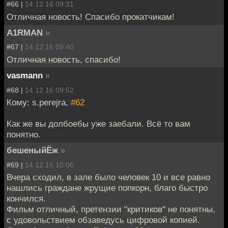
#66 |
14.12.16 09:31
Отличная новость! Спасибо прокатчикам!
A1RMAN
»
#67 |
14.12.16 09:40
Отличная новость, спасибо!
vasmann
»
#68 |
14.12.16 09:52
Кому: s.perejra,
#62
Как же вы долбоебы уже заебали. Всё то вам
понятно.
бешеныйЁж
»
#69 |
14.12.16 10:06
Вчера сходил, в зале было человек 10 и все равно
нашлись граждане жрущие попкорн, благо быстро
кончился.
Фильм отличный, претензии "критиков" не понятны,
с удовольствием обзаведусь цифровой копией.