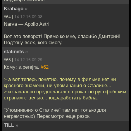
Krabago
»
#64 |
14.12.16 09:08
Narva — Apollo Astri
Вот это поворот! Прямо ко мне, спасибо Дмитрий!
Подтяну всех, кого смогу.
stalinets
»
#65 |
14.12.16 09:29
Кому: s.perejra,
#62
> а вот теперь понятно, почему в фильме нет ни
красного знамени, ни упоминания о Сталине...
> изначально предполагался прокат по русофобским
странам с целью...подзаработать бабла.
"Упоминания о Сталине" там нет только для
неграмотных) Пересмотри еще разок.
TiLL
»