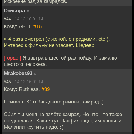
Искренне рад за камрадов.
Сеньора
»
#44 |
14.12.16 01:14
Кому: AB11,
#16
> 4 раза смотрел (с женой, с предками, etc.).
Интерес к фильму не угасает. Шедевр.
[гордо:]
Я завтра в шестой раз пойду. И заманю
шестого человека.
Mrakobes93
»
#45 |
14.12.16 01:14
Кому: Ruthless,
#39
Привет с Юго Западного района, камрад ;)
Сбил ты меня на взлёте камрад. Но что - то такое
предполагал. Какие тут Панфиловцы, им хроники
Мелании крутить надо. :(