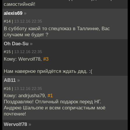
самостийной!
alexis69
»
#14 |
13.12.16 22:35
В субботу какой то спецпоказ в Таллинне, Вас
случаем не будет ?
Oh Dae-Su
»
#15 |
13.12.16 22:35
Кому: Wervolf78,
#3
Нам наверное прийдётся ждать двд. :(
AB11
»
#16 |
13.12.16 22:35
Кому: andrjusha79,
#1
Поздравляю! Отличный подарок перед НГ.
Андрею Шальопе и всем сопричастным моё
почтение!
Wervolf78
»