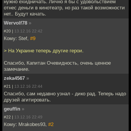
нужно ехидничать. Лично я бы с удовольствием
отнес деньги в кинотеатр, но раз такой возможности
нет.. Будут качать.
Wervolf78
»
#20 |
13.12.16 22:42
Кому: Stef,
#9
> На Украине теперь другие герои.
Спасибо, Капитан Очевидность, очень ценное
замечание.
zeka4567
»
#21 |
13.12.16 22:44
Спасибо, сам недавно узнал - дико рад. Теперь надо
друзей агитировать.
geuffin
»
#22 |
13.12.16 22:49
Кому: Mrakobes93,
#2