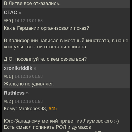
В Литве все отказались.
CTAC
»
#50 |
14.12.16 01:58
Как в Германии организовали показ?
В Калифорнии написал в местный кинотеатр, в наше
консульство - ни ответа ни привета.
ДЮ, посоветуйте, с кем связаться?
xronikriddik
»
#51 |
14.12.16 01:58
Жаль,но не удивляет.
Ruthless
»
#52 |
14.12.16 01:58
Кому: Mrakobes93,
#45
Юго-Западному меткий привет из Лаумовского ;-)
Есть смысл попинать РОЛ и думаков