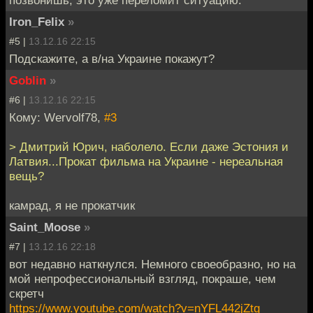
Iron_Felix
»
#5 |
13.12.16 22:15
Подскажите, а в/на Украине покажут?
Goblin
»
#6 |
13.12.16 22:15
Кому: Wervolf78,
#3
> Дмитрий Юрич, наболело. Если даже Эстония и
Латвия...Прокат фильма на Украине - нереальная
вещь?
камрад, я не прокатчик
Saint_Moose
»
#7 |
13.12.16 22:18
вот недавно наткнулся. Немного своеобразно, но на
мой непрофессиональный взгляд, покраше, чем
скретч
https://www.youtube.com/watch?v=nYFL442jZtg