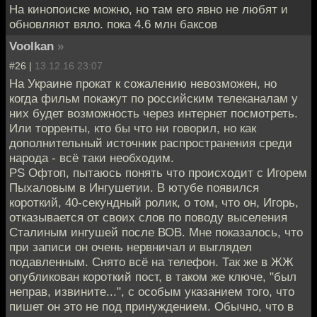
На кинопоиске можно, но там его явно не любят и
обновляют вяло. пока 4.6 млн баксов
Voolkan
»
#26 |
13.12.16 23:07
На Украине прокат к сожалению невозможен, но
когда фильм покажут по российским телеканалам у
них будет возможность через интернет посмотреть.
Или торренты, кто бы что ни говорил, но как
дополнительный источник распространения среди
народа - всё таки необходим.
PS Офтоп, пытаюсь понять что происходит с Игорем
Пыхаловым в Ингушетии. В ютубе появился
короткий, 40-секундный ролик, о том, что он, Игорь,
отказывается от своих слов по поводу выселения
Сталиным ингушей после ВОВ. Мне показалось, что
при записи он очень нервничал и выглядел
подавленным. Снято всё на телефон. Так же в ЖЖ
опубликован короткий пост, в таком же ключе, "был
неправ, извините...", с особым указанием того, что
пишет он это не под принуждением. Обычно, что в