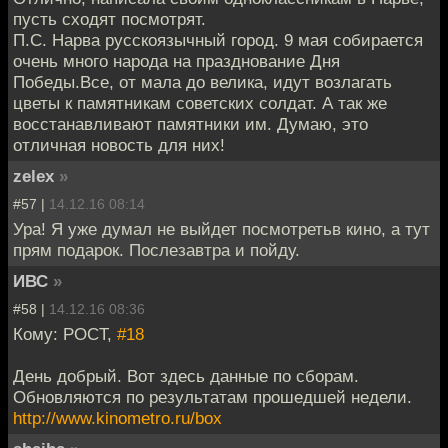
пусть сходят посмотрят.
П.С. Нарва русскоязычный город. 9 мая собирается
очень много народа на празднование Дня
Победы.Все, от мала до велика, идут возлагать
цветы к памятникам советских солдат. А так же
восстанавливают памятники им. Думаю, это
отличная новость для них!
zelex
»
#57 |
14.12.16 08:14
Ура! Я уже думал не выйдет посмотретьв кино, а тут
прям подарок. Послезавтра и пойду.
ИВС
»
#58 |
14.12.16 08:36
Кому: POCT,
#18
День добрый. Вот здесь данные по сборам.
Обновляются по результатам прошедшей недели.
http://www.kinometro.ru/box