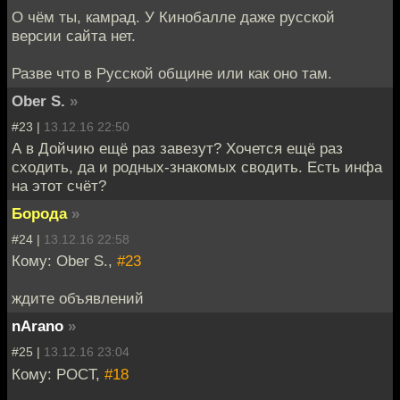
О чём ты, камрад. У Кинобалле даже русской
версии сайта нет.
Разве что в Русской общине или как оно там.
Ober S.
»
#23 |
13.12.16 22:50
А в Дойчию ещё раз завезут? Хочется ещё раз
сходить, да и родных-знакомых сводить. Есть инфа
на этот счёт?
Борода
»
#24 |
13.12.16 22:58
Кому: Ober S.,
#23
ждите объявлений
nArano
»
#25 |
13.12.16 23:04
Кому: POCT,
#18