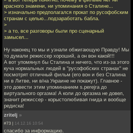
красного знамени, ни упоминания о Сталине...
> изначально предполагался прокат по русофобским
странам с целью...подзаработать бабла.
>
> а то, все разговоры были про сценарный
замысел...
Ну наконец то мы и узнали обжигающую Правду! Мы
то думали режиссер хороший, а он вон какой!!!
А вот упомянул бы Сталина и ничего, что из-за этого
куча нормальных людей в "русофобских странах" не
посмотрят отличный фильм (его вон и без Сталина
ни в Литве, ни в/на Украине не покажут). Главное -
это довести этим упоминанием s.perejra до
виртуального оргазма! А коли до оргазма не довел,
значит режиссер - корыстолюбивая гнида и вообще
редиска!
zritelj
»
#73 |
14.12.16 10:54
спасибо за информацию.