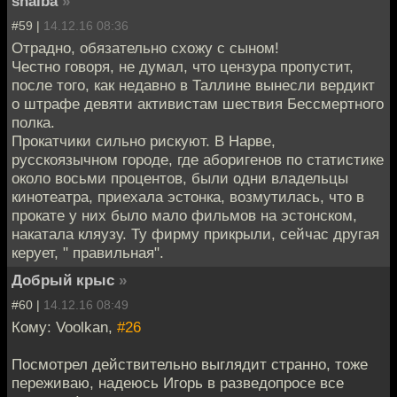
shaiba
»
#59 |
14.12.16 08:36
Отрадно, обязательно схожу с сыном!
Честно говоря, не думал, что цензура пропустит,
после того, как недавно в Таллине вынесли вердикт
о штрафе девяти активистам шествия Бессмертного
полка.
Прокатчики сильно рискуют. В Нарве,
русскоязычном городе, где аборигенов по статистике
около восьми процентов, были одни владельцы
кинотеатра, приехала эстонка, возмутилась, что в
прокате у них было мало фильмов на эстонском,
накатала кляузу. Ту фирму прикрыли, сейчас другая
керует, " правильная".
Добрый крыс
»
#60 |
14.12.16 08:49
Кому: Voolkan,
#26
Посмотрел действительно выглядит странно, тоже
переживаю, надеюсь Игорь в разведопросе все