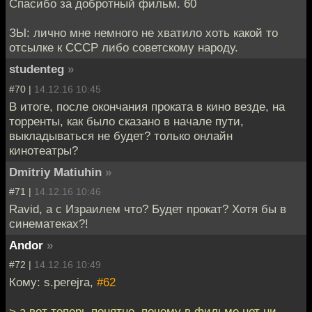
Спасибо за добротный фильм. 60
ЗЫ: лично мне немного не хватило хоть какой то
отсылке к СССР либо советскому народу.
studenteg
»
#70 |
14.12.16 10:45
В итоге, после окончания проката в кино везде, на
торренты, как было сказано в начале пути,
выкладываться не будет? только онлайн
кинотеатры?
Dmitriy Matiuhin
»
#71 |
14.12.16 10:46
Ravid, а с Израилем что? Будет прокат? Хотя бы в
синематеках?!
Andor
»
#72 |
14.12.16 10:49
Кому: s.perejra,
#62
> а вот теперь понятно, почему в фильме нет ни