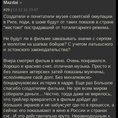
Mazdai
»
#29 |
13.12.16 23:07
Создатели и почитатели музея советской оккупации
в Риге, поди, в шоке будут от таких показов в стране
"жестоко" пострадавшей от тоталитарного режима.
Не будут ли в фильме замазывать значки с серпом
и молотом на шапках бойцов? С учетом латышского
и эстонского законодательства?
Вчера смотрел фильм в кино. Очень понравился.
Хорошо и красиво снят, отличная музыка. Просто и
без лишних актерских затей показаны мужчины,
исполнявшие свой долг. Без михалковско-
бондарчуковских истерик в кадре. Еще раз Большое
спасибо создателям фильма. Не зря всем миром
собирали деньги....Честно, тогда даже не верилось,
что трейлер превратится в фильм дойдет до
больших экранов и не забуксует где-то в процессе, а
сейчас его показывают в кино в России и странах
снг...И это действительно круто. Неравнодушным к