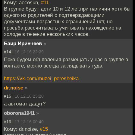
Кому: accosun,
#11
В группе будут дети 10 и 12 лет,при наличии хотя бы
одного из родителей с подтверждающими
документами возрастных ограничений нет, но
просьба рассчитывать учитывать нахождение на
холоде в течение нескольких часов.
Баир Иринчеев
»
#14 |
16.12.16 22:29
Пока будем объявления размещать у нас в группе в
контакте, можно всегда заглядывать туда.
https://vk.com/muzei_peresheika
dr.noise
»
#15 |
16.12.16 23:20
а автомат дадут?
oborona1941
»
#16 |
17.12.16 00:40
Кому: dr.noise,
#15