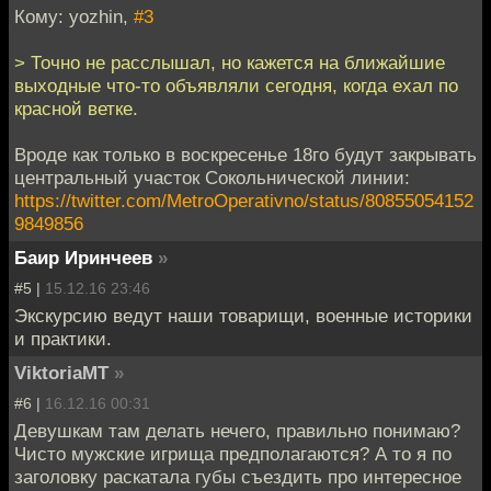
Кому: yozhin,
#3
> Точно не расслышал, но кажется на ближайшие
выходные что-то объявляли сегодня, когда ехал по
красной ветке.
Вроде как только в воскресенье 18го будут закрывать
центральный участок Сокольнической линии:
https://twitter.com/MetroOperativno/status/80855054152
9849856
Баир Иринчеев
»
#5 |
15.12.16 23:46
Экскурсию ведут наши товарищи, военные историки
и практики.
ViktoriaMT
»
#6 |
16.12.16 00:31
Девушкам там делать нечего, правильно понимаю?
Чисто мужские игрища предполагаются? А то я по
заголовку раскатала губы съездить про интересное