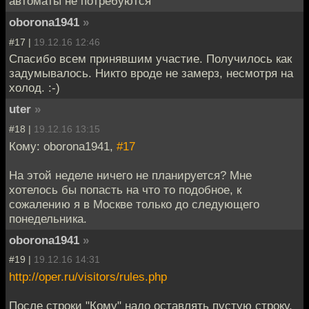
автоматы не потребуются
oborona1941
»
#17 |
19.12.16 12:46
Спасибо всем принявшим участие. Получилось как
задумывалось. Никто вроде не замерз, несмотря на
холод. :-)
uter
»
#18 |
19.12.16 13:15
Кому: oborona1941,
#17
На этой неделе ничего не планируется? Мне
хотелось бы попасть на что то подобное, к
сожалению я в Москве только до следующего
понедельника.
oborona1941
»
#19 |
19.12.16 14:31
http://oper.ru/visitors/rules.php
После строки "Кому" надо оставлять пустую строку,