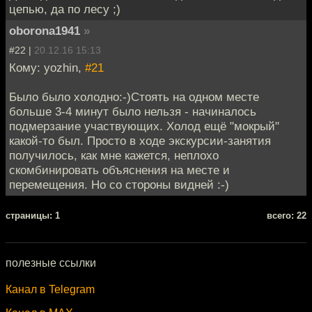
цепью, да по лесу ;)
oborona1941
»
#22 |
20.12.16 15:13
Кому: yozhin,
#21
Было было холодно:-)Стоять на одном месте
больше 3-4 минут было нельзя - начиналось
подмерзание участвующих. Холод ещё "мокрый"
какой-то был. Просто в ходе экскурсии-занятия
получилось, как мне кажется, неплохо
скомбинировать объяснения на месте и
перемещения. Но со стороны видней :-)
cтраницы: 1
всего: 22
полезные ссылки
Канал в Telegram