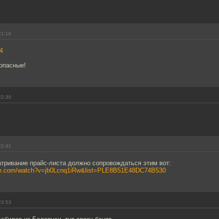
21:16
4
опасные!
22:30
22:41
тривание прайс-листа должно сопровождаться этим вот:
ube.com/watch?v=jb0Lcnq1iRw&list=PLE8B51E48DC74B530
23:53