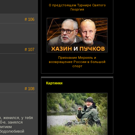
О предстоящем Турнире Святого
Георгия
# 106
# 107
Признание Меркель и
возвращение России в большой
спорт
Картинки
# 108
, женился, у тебя
0-е, занялся
 питием
вободолюбивой