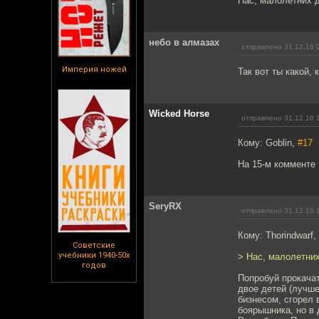
Нас, малолетних д
небо в алмазах
отправлено 31.12.16 
Империя ножей
Так вот ты какой,
Wicked Horse
отправлено 31.12.16 
Кому: Goblin,
#17
На 15-м комменте 
SeryRX
отправлено 31.12.16 
Кому: Thorindwarf,
Советские
учебники 1940-50х
> Нас, малолетних
годов
Попробуй прокачат
двое детей (лучше
бизнесом, сгорел 
боярышника, но в 