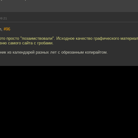
09:21
n,
#96
ото просто "позаимствовали". Исходное качество графического материа
вню самого сайта с гробами.
рник из календарей разных лет с обрезанным копирайтом.