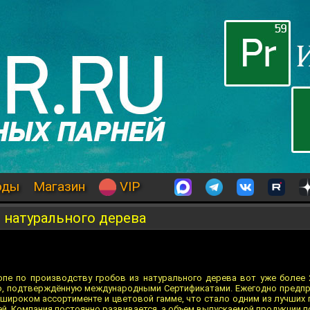
оды
Магазин
VIP
 натурального дерева
пе по производству гробов из натурального дерева вот уже более 
, подтверждённую международными Сертификатами. Ежегодно предпр
 широком ассортименте и цветовой гамме, что стало одним из лучших
й. Компания постоянно развивается, а объем выпускаемой продукции п