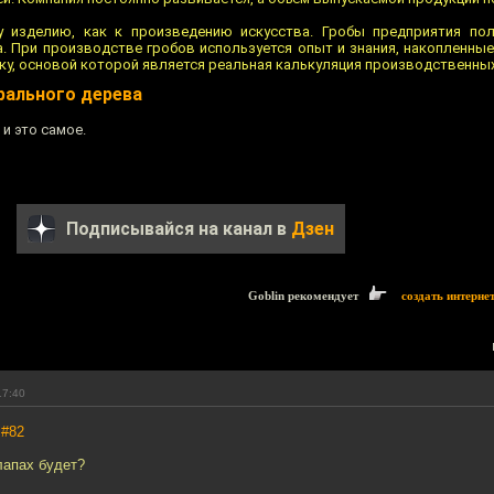
у изделию, как к произведению искусства. Гробы предприятия по
а. При производстве гробов используется опыт и знания, накопленные
ку, основой которой является реальная калькуляция производственны
рального дерева
и это самое.
Подписывайся на канал в
Дзен
Goblin рекомендует
создать интерне
17:40
,
#82
лапах будет?