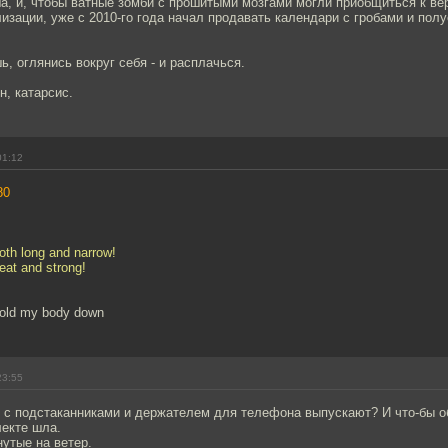
а, и, чтобы ватные зомби с прошитыми мозгами могли приобщиться к в
изации, уже с 2010-го года начал продавать календари с гробами и пол
ь, оглянись вокруг себя - и расплачься.
н, катарсис.
01:12
80
th long and narrow!
eat and strong!
 hold my body down
23:55
 с подстаканниками и держателем для телефона выпускают? И что-бы о
лекте шла.
нутые на ветер.