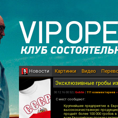
Картинки
Видео
Перев
Новости
Эксклюзивные гробы из
30.12.16 00:52 |
Goblin
|
111 комментариев
»
С мест сообщают:
Крупнейшее предприятие в Евро
высококачественную продукцию
продаёт более 100 000 гробов в
всех Европейских производителе