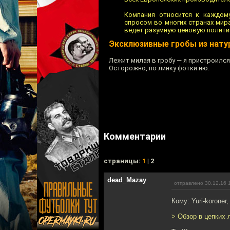
Компания относится к каждом
спросом во многих странах мир
ведёт разумную ценовую полити
Эксклюзивные гробы из нату
Лежит милая в гробу — я пристроился 
Осторожно, по линку фотки ню.
Комментарии
cтраницы:
1
| 2
dead_Mazay
отправлено 30.12.16 
Кому: Yuri-koroner
> Обзор в цепких 