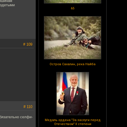
ершинам
уодетыми
65
# 109
Остров Сахалин, река Найба
# 110
бязательно селфи-
Медаль ордена "За заслуги перед
Отечеством" II степени