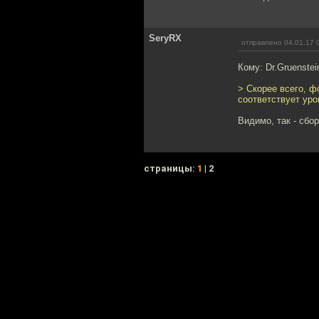
SeryRX
отправлено 04.01.17 
Кому: Dr.Gruenstei
> Скорее всего, ф
соответствует уро
Видимо, так - сбо
cтраницы:
1
| 2