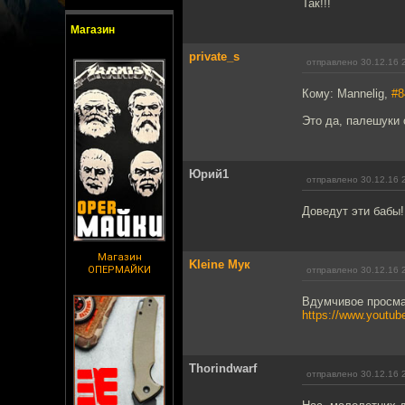
Так!!!
Магазин
private_s
отправлено 30.12.16 
Кому: Mannelig,
#8
Это да, палешуки 
Юрий1
отправлено 30.12.16 
Доведут эти бабы!
Магазин
Kleine Мук
ОПЕРМАЙКИ
отправлено 30.12.16 
Вдумчивое просма
https://www.yout
Thorindwarf
отправлено 30.12.16 