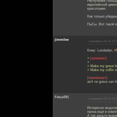
Республике Польш
европейской цивил
красотками.
Как только убедиш
ПыСы. Вот такой о
jimmilee
отправлено 01.01.17 
Кому: Landadan,
#
>
[запевает]
>
> Make my grave bo
> Make my coffin n
[перебивает]
ain't no grave can
Fetus091
отправлено 01.01.17 
Интересно модели
палка ещё в комп
А так деньги выки