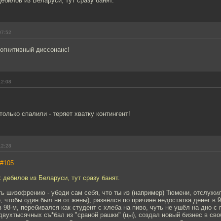
ебилов из Беларуси, тут сразу банят.
07:52
 когнитивный диссонанс!
12:08
только спалили - теряет хватку контингент!
12:28
#105
 дебилов из Беларуси, тут сразу банят.
ь шизофрению - убеди сам себя, что ты из (например) Тюмени, отслужил
, чтобы один был не от жены), развёлся по причине недостатка денег в 9
в 98-м, перебивался как студент с хлеба на пиво, чуть не ушёл на дно с
двухтысячных съ*бал из "сраной рашки" (цы), создал новый бизнес в с