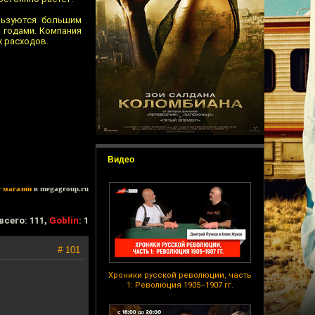
льзуются большим
 годами. Компания
х расходов.
Видео
т магазин
в megagroup.ru
всего: 111,
Goblin
: 1
# 101
Хроники русской революции, часть
1: Революция 1905–1907 гг.