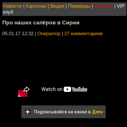
Новости
|
Картинки
|
Видео
|
Переводы
|
Магазин
|
VIP
клуб
Про наших сапёров в Сирии
05.01.17 12:32
|
Onepamop
|
27 комментариев
Подписывайся на канал в
Дзен