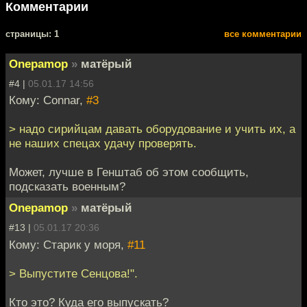
Комментарии
cтраницы: 1
все комментарии
Onepamop
»
матёрый
#4 |
05.01.17 14:56
Кому: Connar,
#3
> надо сирийцам давать оборудование и учить их, а
не наших спецах удачу проверять.
Может, лучше в Генштаб об этом сообщить,
подсказать военным?
Onepamop
»
матёрый
#13 |
05.01.17 20:36
Кому: Старик у моря,
#11
> Выпустите Сенцова!".
Кто это? Куда его выпускать?