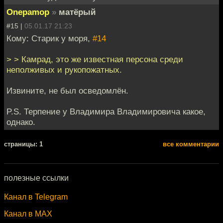
Onepamop
»
матёрый
#15 |
05.01.17 21:23
Кому: Старик у моря,
#14
> > Камрад, это же известная персона среди
неполживых и рукопожатных.
Извините, не был осведомлён.
P.S. Терпение у Владимира Владимировича какое,
однако.
cтраницы: 1
все комментарии
полезные ссылки
Канал в Telegram
Канал в MAX