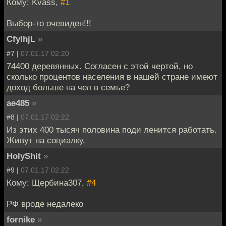
Кому: Kvass,
#1
Выбор-то очевиден!!!
CfylhjL
»
#7 |
07.01.17 02:20
74400 деревянных. Согласен с этой чертой, но
сколько процентов населения в нашей стране имеют
доход больше на чел в семье?
ae485
»
#8 |
07.01.17 02:22
Из этих 400 тысяч половина поди ленится работать.
Живут на социалку.
HolyShit
»
#9 |
07.01.17 02:22
Кому: Щербина307,
#4
РФ вроде недалеко
fornike
»