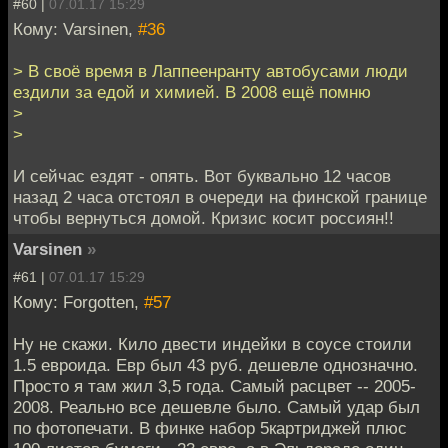
#60 |
07.01.17 15:29
Кому: Varsinen,
#36
> В своё время в Лаппеенранту автобусами люди
ездили за едой и химией. В 2008 ещё помню
>
>
И сейчас ездят - опять. Вот буквально 12 часов
назад 2 часа отстоял в очереди на финской границе
чтобы вернуться домой. Кризис косит россиян!!
Varsinen
»
#61 |
07.01.17 15:29
Кому: Forgotten,
#57
Ну не скажи. Кило двести индейки в соусе стоили
1.5 евроида. Евр был 43 руб. дешевле однозначно.
Просто я там жил 3,5 года. Самый расцвет -- 2005-
2008. Реально все дешевле было. Самый удар был
по фотопечати. В финке набор 5картриджей плюс