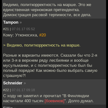
Видимо, политкорректность на марше. Это же
единственная чернокожая претендентка.
Демонстрация расовой терпимости, все дела.
Tampon
»
#21 |
07.01.17 05:52
Кому: Утконосиха,
#20
> Видимо, политкорректность на марше.
Разные ж варианты имеются. Сказали бы что 2-я
или 3-я в верхнем ряду лесбиянки и вообще
мусульманки, и с политкорректностью был бы
полный порядок! Как можно было выбрать самую
страшную?!
Schneider
»
#22 |
07.01.17 09:18
С ходу не заметил и прочитал "В Финляндии
насчитали 400 тысяч
[боевиков]
". Долго думал.