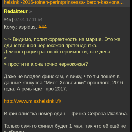
helsinki-2016-toinen-perintprinsessa-iberon-kasvona...
Redakteur
»
#45 |
07.01.17 11:54
Кому: aspidus,
#44
> > Видимо, политкорректность на марше. Это же
единственная чернокожая претендентка.
Демонстрация расовой терпимости, все дела.
>
> простите а она точно чернокожая?
Даже не владея финским, я вижу, что ты пошёл в
данные конкурса "Мисс Хельсинки" прошлого, 2016
года. А речь идёт про 2017.
http://www.misshelsinki.fi/
И финалистка номер один -- финка Сефора Икалаба.
Только сам-то финал будет 1 мая, так что её ещё не
выбрали.