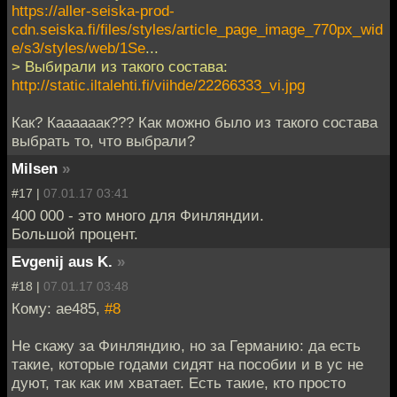
https://aller-seiska-prod-
cdn.seiska.fi/files/styles/article_page_image_770px_wid
e/s3/styles/web/1Se
...
> Выбирали из такого состава:
http://static.iltalehti.fi/viihde/22266333_vi.jpg
Как? Каааааак??? Как можно было из такого состава
выбрать то, что выбрали?
Milsen
»
#17 |
07.01.17 03:41
400 000 - это много для Финляндии.
Большой процент.
Evgenij aus K.
»
#18 |
07.01.17 03:48
Кому: ae485,
#8
Не скажу за Финляндию, но за Германию: да есть
такие, которые годами сидят на пособии и в ус не
дуют, так как им хватает. Есть такие, кто просто