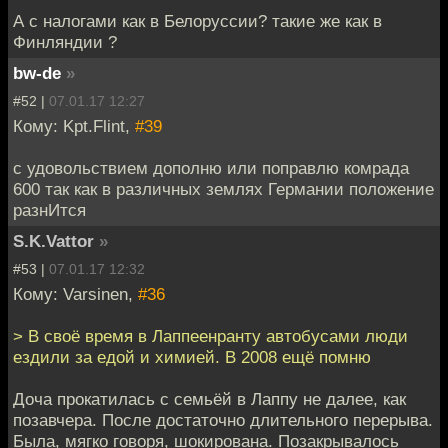
А с налогами как в Белоруссии? такие же как в
Финляндии ?
bw-de
»
#52 |
07.01.17 12:27
Кому: Kpt.Flint,
#39
с удовольствием дополню или поправлю комрада
600 так как в различных землях Германии положение
разнИтся
S.K.Vattor
»
#53 |
07.01.17 12:32
Кому: Varsinen,
#36
> В своё время в Лаппеенранту автобусами люди
ездили за едой и химией. В 2008 ещё помню
Доча прокатилась с семьёй в Лаппу не далее, как
позавчера. После достаточно длительного перерыва.
Была, мягко говоря, шокирована. Позакрывалось