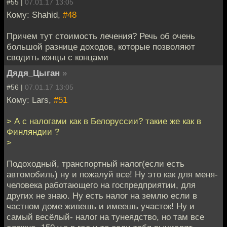
#55 |
07.01.17 13:05
Кому: Shahid,
#48
Причем тут стоимость лечения? Речь об очень
большой разнице доходов, которые позволяют
сводить концы с концами
Дядя_Цыган
»
#56 |
07.01.17 13:05
Кому: Lars,
#51
> А с налогами как в Белоруссии? такие же как в
Финляндии ?
>
Подоходный, транспортный налог(если есть
автомобиль) ну и пожалуй все! Ну это как для меня-
человека работающего на госпредприятии, для
других не знаю. Ну есть налог на землю если в
частном доме живешь и имеешь участок! Ну и
самый весёлый- налог на тунеядство, но там все