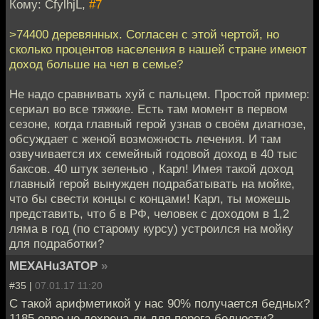
Кому: CfylhjL,
#7
>74400 деревянных. Согласен с этой чертой, но
сколько процентов населения в нашей стране имеют
доход больше на чел в семье?
Не надо сравнивать хуй с пальцем. Простой пример:
сериал во все тяжкие. Есть там момент в первом
сезоне, когда главный герой узнав о своём диагнозе,
обсуждает с женой возможность лечения. И там
озвучивается их семейный годовой доход в 40 тыс
баксов. 40 штук зеленью , Карл! Имея такой доход
главный герой вынужден подрабатывать на мойке,
что бы свести концы с концами! Карл, ты можешь
представить, что б в РФ, человек с доходом в 1,2
ляма в год (по старому курсу) устроился на мойку
для подработки?
MEXAHu3ATOP
»
#35 |
07.01.17 11:20
С такой арифметикой у нас 90% получается бедных?
1185 евро не дохрена ли для порога бедности?