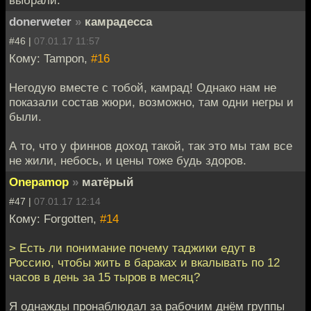
donerweter
»
камрадесса
#46 |
07.01.17 11:57
Кому: Tampon,
#16
Негодую вместе с тобой, камрад! Однако нам не
показали состав жюри, возможно, там одни негры и
были.
А то, что у финнов доход такой, так это мы там все
не жили, небось, и цены тоже будь здоров.
Onepamop
»
матёрый
#47 |
07.01.17 12:14
Кому: Forgotten,
#14
> Есть ли понимание почему таджики едут в
Россию, чтобы жить в бараках и вкалывать по 12
часов в день за 15 тыров в месяц?
Я однажды пронаблюдал за рабочим днём группы