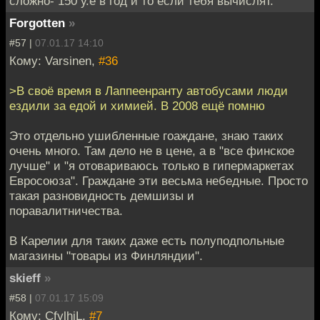
сложно- 150 у.е в год и то если тебя вычислят.
Forgotten
»
#57 |
07.01.17 14:10
Кому: Varsinen,
#36
>В своё время в Лаппеенранту автобусами люди
ездили за едой и химией. В 2008 ещё помню
Это отдельно ушибленные гоаждане, знаю таких
очень много. Там дело не в цене, а в "все финское
лучше" и "я отовариваюсь только в гипермаркетах
Евросоюза". Граждане эти весьма небедные. Просто
такая разновидность демшизы и
поравалитничества.
В Карелии для таких даже есть полуподпольные
магазины "товары из Финляндии".
skieff
»
#58 |
07.01.17 15:09
Кому: CfylhjL,
#7