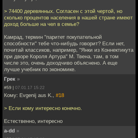
> 74400 деревянных. Согласен с этой чертой, но
сколько процентов населения в нашей стране имеют
доход больше на чел в семье?
Камрад, термин "паритет покупательной
способности" тебе что-нибудь говорит? Если нет,
почитай классиков, например, "Янки из Коннектикута
при дворе Короля Артура" М. Твена, там, в том
числе это, очень доходчиво объяснено. А еще
лучше учебник по экономике.
Грек
»
#59 |
07.01.17 15:22
Кому: Evgenij aus K.,
#18
> Если кому интересно конечно.
Естественно, интересно
a-dd
»