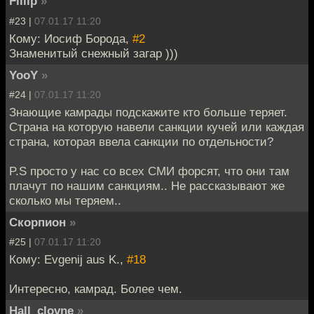
Fillip
»
#23 |
07.01.17 11:20
Кому: Иосиф Борода,
#2
Знаменитый снежный загар )))
YooY
»
#24 |
07.01.17 11:20
Знающие камрады подскажите кто больше теряет.
Страна на которую навели санкции кучей или каждая
страна, которая ввела санкции по отдельности?
P.S просто у нас со всех СМИ форсят, что они там
плачут по нашим санкциям.. Не рассказывают же
сколько мы теряем..
Скорпион
»
#25 |
07.01.17 11:20
Кому: Evgenij aus K.,
#18
Интересно, камрад. Более чем.
Hall_clovne
»