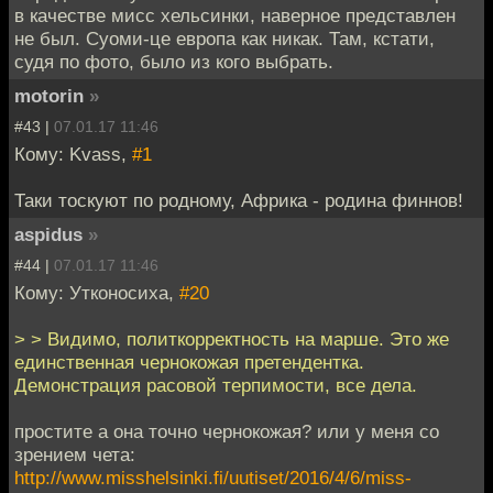
в качестве мисс хельсинки, наверное представлен
не был. Суоми-це европа как никак. Там, кстати,
судя по фото, было из кого выбрать.
motorin
»
#43 |
07.01.17 11:46
Кому: Kvass,
#1
Таки тоскуют по родному, Африка - родина финнов!
aspidus
»
#44 |
07.01.17 11:46
Кому: Утконосиха,
#20
> > Видимо, политкорректность на марше. Это же
единственная чернокожая претендентка.
Демонстрация расовой терпимости, все дела.
простите а она точно чернокожая? или у меня со
зрением чета:
http://www.misshelsinki.fi/uutiset/2016/4/6/miss-