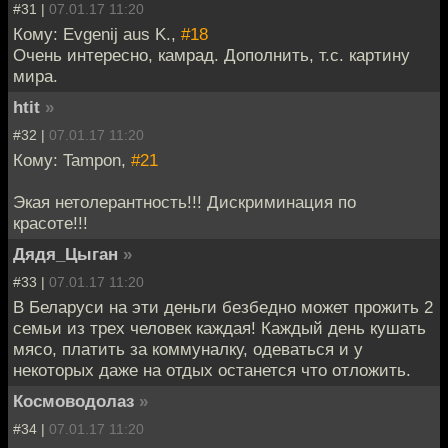
#31 |
07.01.17 11:20
Кому: Evgenij aus K.,
#18
Очень интересно, камрад. Дополнить, т.с. картину
мира.
htit
»
#32 |
07.01.17 11:20
Кому: Tampon,
#21
Экая нетолерантность!!! Дискриминация по
красоте!!!
Дядя_Цыган
»
#33 |
07.01.17 11:20
В Беларуси на эти деньги безбедно может прожить 2
семьи из трех человек каждая! Каждый день кушать
мясо, платить за коммуналку, одеваться и у
некоторых даже на отдых останется что отложить.
Космоводолаз
»
#34 |
07.01.17 11:20