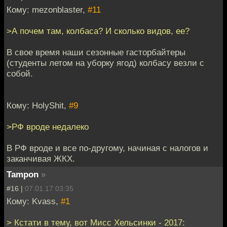
Кому: mezonblaster,
#11
>А почем там, колбаса? И сколько видов, ее?
В свое время наши сезонные гасторбайтеры
(студенты летом на уборку ягод) колбасу везли с
собой.
Кому: HolyShit,
#9
>РФ вроде недалеко
В РФ вроде и все по-другому, начиная с налогов и
заканчивая ЖКХ.
Tampon
»
#16 |
07.01.17 03:35
Кому: Kvass,
#1
> Кстати в тему, вот Мисс Хельсинки - 2017: