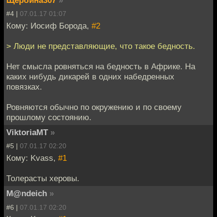
Щербина307
»
#4 |
07.01.17 01:07
Кому: Иосиф Борода,
#2
> Люди не представляющие, что такое бедность.
Нет смысла ровняться на бедность в Африке. На
каких нибудь дикарей в одних набедренных
повязках.
Ровняются обычно по окружению и по своему
прошлому состоянию.
ViktoriaMT
»
#5 |
07.01.17 02:20
Кому: Kvass,
#1
Толерасты херовы.
M@ndeich
»
#6 |
07.01.17 02:20