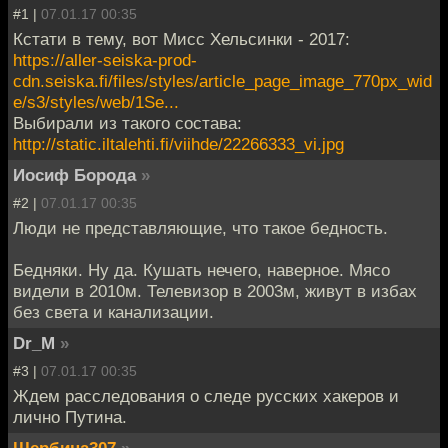
#1 |
07.01.17 00:35
Кстати в тему, вот Мисс Хельсинки - 2017:
https://aller-seiska-prod-
cdn.seiska.fi/files/styles/article_page_image_770px_wid
e/s3/styles/web/1Se...
Выбирали из такого состава:
http://static.iltalehti.fi/viihde/22266333_vi.jpg
Иосиф Борода
»
#2 |
07.01.17 00:35
Люди не представляющие, что такое бедность.
Бедняки. Ну да. Кушать нечего, наверное. Мясо
видели в 2010м. Телевизор в 2003м, живут в избах
без света и канализации.
Dr_M
»
#3 |
07.01.17 00:35
Ждем расследования о следе русских хакеров и
лично Путина.