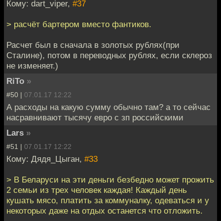
Кому: dart_viper,
#37
> расчёт бартером вместо фантиков.
Расчет был в сначала в золотых рублях(при
Сталине), потом в переводных рублях, если склероз
не изменяет.)
RiTo
»
#50 |
07.01.17 12:22
А расходы на какую сумму обычно там? а то сейчас
насравнивают тысячу евро с зп российскими
Lars
»
#51 |
07.01.17 12:22
Кому: Дядя_Цыган,
#33
> В Беларуси на эти деньги безбедно может прожить
2 семьи из трех человек каждая! Каждый день
кушать мясо, платить за коммуналку, одеваться и у
некоторых даже на отдых останется что отложить.