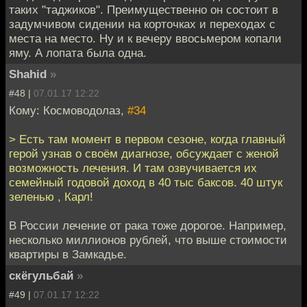
таких "таджиков". Преимущественно он состоит в
задумчивом сидении на корточках и переходах с
места на место. Ну и к вечеру ввосьмером копали
яму. А лопата была одна.
Shahid
»
#48 |
07.01.17 12:22
Кому: Космоводолаз,
#34
> Есть там момент в первом сезоне, когда главный
герой узнав о своём диагнозе, обсуждает с женой
возможность лечения. И там озвучивается их
семейный годовой доход в 40 тыс баксов. 40 штук
зеленью , Карл!
В России лечение от рака тоже дорогое. Например,
несколько миллионов рублей, что выше стоимости
квартиры в Замкадье.
скёгульбай
»
#49 |
07.01.17 12:22