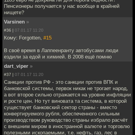
Пенсионеры получается у нас вообще в крайней
нищете?
Varsinen
»
#36 |
07.01.17 11:20
Кому: Forgotten,
#15
В своё время в Лаппеенранту автобусами люди
ездили за едой и химией. В 2008 ещё помню
dart_viper
»
#37 |
07.01.17 11:20
Санкции против РФ - это санкции против ВПК и
банковской системы, первок никак не трогает народ,
а вот второе сильно отражается на уровне инфляции
и росте цен. Но тут виновата та система, в которой
существует банковский сектор страны - вместо
конвертируемого рубля, обеспеченного сильным
производством руководство страны избрало расчёт
с внешним миром в иностранной валюте и торговлю
полезными ископаемыми, т.е. нефть, газ, лес в