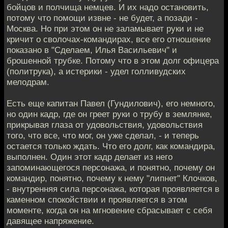
бойцов и полчища немцев. И их надо остановить,
потому что помощи извне - не будет, а позади -
Москва. Но при этом он не заламывает руки и не
кричит о сволочах-командирах, все его отношение
показано в "Сделаем, Илья Васильевич" и
брошенной трубке. Потому что в этом долг офицера
(политрука), а истерики - удел голливудских
мелодрам.
Есть еще капитан Павел (Гундилович), его немного,
но один кадр, где он греет руки о трубу в землянке,
прикрывая глаза от удовольствия, удовольствия
того, что все, что мог, он уже сделал, - и теперь
остается только ждать. Что его долг, как командира,
выполнен. Один этот кадр делает из него
запоминающегося персонажа, и понятно, почему он
командир, понятно, почему к нему "липнет" Клочков,
- внутренняя сила персонажа, которая проявляется в
каменном спокойствии и проявляется в этом
моменте, когда он на мгновение сбрасывает с себя
давящее напряжение.