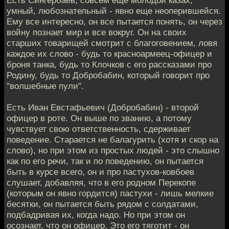
умный, любознательный - явно еще неоперившейся.
Ему все интересно, он все пытается понять, он через
войну познает мир и все вокруг. Он на своих
старших товарищей смотрит с благоговением, ловя
каждое их слово - будь то красноармеец-офицер и
броня танка, будь то Клочков с его рассказами про
Родину, будь то Добробабин, который говорит про
"волшебные пули".
Есть Иван Евстафьевич (Добробабин) - второй
офицер в роте. Он выше по званию, а потому
чувствует свою ответственность, сдерживает
поведение. Старается не балагурить (хотя и скор на
слово), но при этом из простых людей - это слышно
как по его речи, так и по поведению, он пытается
быть в курсе всего, он и про пастухов-ковбоев
слушает, добавляя, что в его родном Перекопе
(которым он явно гордится) пастухи - лишь мелкие
бесятки, он пытается быть рядом с солдатами,
подбадривая их, когда надо. Но при этом он
осознает, что он офицер. Это его тяготит - он