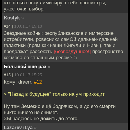
что потихоньку лимитирую себе просмотры,
ужесточая выбор.
Kostyk
»
#14 |
10.01.17 15:18
Звёздные войны: республиканские и имперские
истребители, ровесники самОй дальней-дальней
галактики (прям как наши Жигули и Нивы), так и
продолжат рассекать
[безвоздушное!]
пространство
космоса со страшным рёвом? :)
Большой ещё раз
»
#15 |
10.01.17 15:25
Кому: draerr,
#12
> "Назад в будущее" только на ум приходит
Ну там Земекис ещё бодрячком, а до его смерти
никто ничего не снимет.
ЗЫ надеюсь не дожить до этого.
Lazarev iLya
»