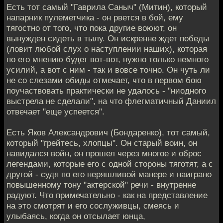
Есть тот самый "Гаврила Саныч" (Митин), который
напарник пулеметчика - он рвется в бой, ему
тягостно от того, что пока другие воюют, он
вынужден сидеть в тылу. Он искренне ждет победы
(ловит любой слух о наступлении наших), которая
по его мнению будет вот-вот, нужно только немного
усилий, а вот с ним - так и вовсе точно. Он чуть ли
не со слезами обиды отмечает, что в первом бою
поучаствовать практически не удалось - "ниодного
выстрела не сделали", на что флегматичный Даниил
отвечает "еще успеется".
Есть Яков Александрович (Бондаренко), тот самый,
который "грейтесь, хлопцы". Он старый воин, он
навидался войн, он прошел через многое и оброс
легендами, которые его с одной стороны тяготят, а с
другой - судя по его неряшливой манере и наиграно
повышенному тону "актерской" речи - внутренне
радуют. Что примечательно - как на представление
на это смотрят и его сослуживцы, смеясь и
улыбаясь, когда он отсылает юнца,