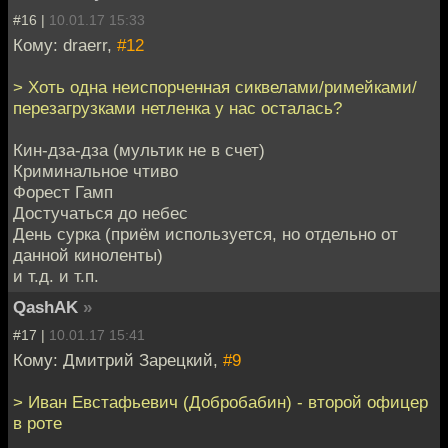
#16 |
10.01.17 15:33
Кому: draerr,
#12
> Хоть одна неиспорченная сиквелами/римейками/
перезагрузками нетленка у нас осталась?
Кин-дза-дза (мультик не в счет)
Криминальное чтиво
Форест Гамп
Достучаться до небес
День сурка (приём используется, но отдельно от
данной киноленты)
и т.д. и т.п.
QashAK
»
#17 |
10.01.17 15:41
Кому: Дмитрий Зарецкий,
#9
> Иван Евстафьевич (Добробабин) - второй офицер
в роте