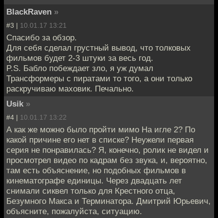
BlackRaven
»
#3 |
10.01.17 13:21
Спасибо за обзор.
Для себя сделал грустный вывод, что толковых
фильмов будет 2-3 штуки за весь год.
P.S. Бабло побеждает зло, я уж думал
Трансформеры с пиратами то того, а они только
раскручиваю маховик. Печально.
Usik
»
#4 |
10.01.17 13:22
А как же можно было пройти мимо На игле 2? По
какой причине его нет в списке? Неужели первая
серия не понравилась? Я, конечно, ролик не видел и
просмотрел видео по кадрам без звука, и, вероятно,
там есть объяснение, но подобных фильмов в
кинематографе единицы. Через двадцать лет
снимали сиквел только для Крестного отца,
Безумного Макса и Терминатора. Дмитрий Юрьевич,
объясните, пожалуйста, ситуацию.