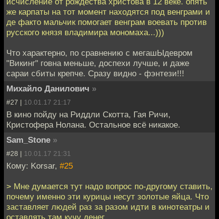
исчисление от рождества христова в 12 веке. опять
же карпаты на тот момент находятся под венграми и
де факто мальчик помогает венграм воевать против
русского князя владимира мономаха...)))
Что характерно, по сравнению с мегашЫдевром
"Викинг" говна меньше, доспехи лучше, и даже
сараи сбиты крепче. Сразу видно - фэнтези!!!
Михайло Данилович
»
#27 |
10.01.17 21:17
В кино пойду на Риддли Скотта, Гая Ричи,
Кристофера Нолана. Остальное всё никакое.
Sam_Stone
»
#28 |
10.01.17 21:31
Кому: Korsar,
#25
> Мне думается тут надо вопрос по-другому ставить,
почему именно эти курицы несут золотые яйца. Что
заставляет людей раз за разом идти в кинотеатры и
оставлять там кучу денег.