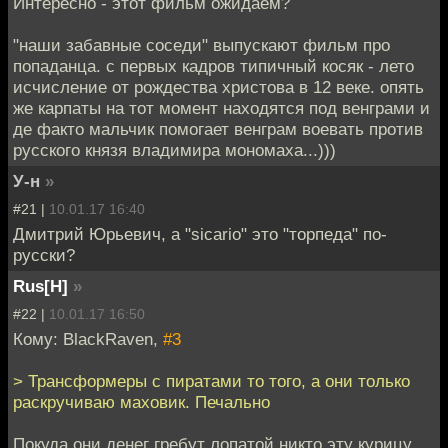
Интересно - этот фильм ожидаем?
"наши забавные соседи" выпускают фильм про
попаданца. с первых кадров типичный косяк - лето
исчисление от рождества христова в 12 веке. опять
же карпаты на тот момент находятся под венграми и
де факто мальчик помогает венграм воевать против
русского князя владимира мономаха...)))
У-н
»
#21 |
10.01.17 16:40
Дмитрий Юрьевич, а "sicario" это "торпеда" по-
русски?
Rus[H]
»
#22 |
10.01.17 16:50
Кому: BlackRaven,
#3
> Трансформеры с пиратами то того, а они только
раскручиваю маховик. Печально
Покуда они денег гребут лопатой никто эту курицу,