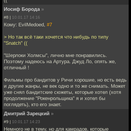
Иосиф Борода
»
#8 |
10.01.17 14:16
Кому: EvilMedoed,
#7
> Но так всё таки хочется что нибудь по типу
"Snatch" ((
"Шерлоки Холмсы", лично мне понравились.
Поэтому надеюсь на Артура. Джуд Ло, опять же,
отличный !
Фильмы про бандитов у Ричи хорошие, но есть ведь
и другие жанры, не век одно и то же снимать. Может
уже снял бандитские сюжеты, которые хотел (хотя
продолжение "Рокенрольщика" я и хотел бы
поглядеть), кто его знает.
Дмитрий Зарецкий
»
#9 |
10.01.17 14:23
Немного не в тему, но для камрадов, которые