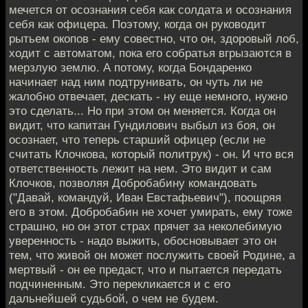
мечется от осознания себя как солдата и осознания
себя как офицера. Поэтому, когда он руководит
рытьем окопов - ему совестно, что он, здоровый лоб,
ходит с автоматом, пока его собратья вгрызаются в
мерзлую землю. А потому, когда Бондаренко
начинает над ним подтрунивать, он чуть ли не
жалобно отвечает, дескать - ну еще немного, нужно
это сделать... Но при этом он меняется. Когда он
видит, что капитан Гундилович выбыл из боя, он
осознает, что теперь старший офицер (если не
считать Клочкова, который политрук) - он. И что вся
ответственность лежит на нем. Это видит и сам
Клочков, позволяя Добробабину командовать
("Давай, командуй, Иван Евстафьевич"), поощряя
его в этом. Добробабин не хочет умирать, ему тоже
страшно, но он этот страх прячет за неколебимую
уверенность - надо выжить, обосновывает это он
тем, что живой он может послужить своей Родине, а
мертвый - он ее предаст, что и пытается передать
подчиненным. Это перекликается и с его
дальнейшей судьбой, о чем не будем.