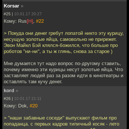
Korsar
»
#25 |
10.01.17 20:27
Кому: Rus
[H]
,
#22
> Покуда они денег гребут лопатой никто эту курицу,
несущую золотые яйца, самовольно не прирежет.
Эвон Майкл Бэй клялся-божился, что больше про
роботов "ни-ни", а ты ж глянь, снова за старое )
Мне думается тут надо вопрос по-другому ставить,
почему именно эти курицы несут золотые яйца. Что
заставляет людей раз за разом идти в кинотеатры и
оставлять там кучу денег.
kord
»
#26 |
10.01.17 21:11
Кому: Dok,
#20
> "наши забавные соседи" выпускают фильм про
попаданца. с первых кадров типичный косяк - лето