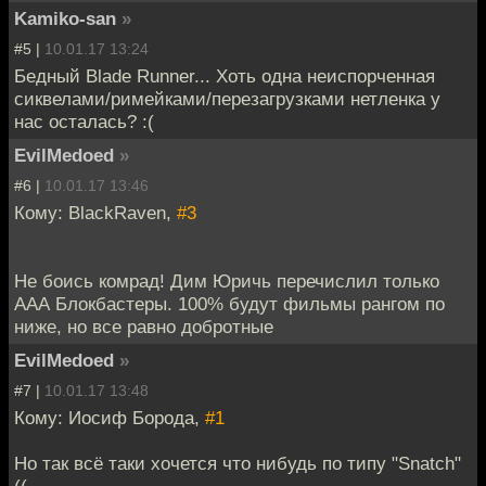
Kamiko-san
»
#5 |
10.01.17 13:24
Бедный Blade Runner... Хоть одна неиспорченная
сиквелами/римейками/перезагрузками нетленка у
нас осталась? :(
EvilMedoed
»
#6 |
10.01.17 13:46
Кому: BlackRaven,
#3
Не боись комрад! Дим Юричь перечислил только
ААА Блокбастеры. 100% будут фильмы рангом по
ниже, но все равно добротные
EvilMedoed
»
#7 |
10.01.17 13:48
Кому: Иосиф Борода,
#1
Но так всё таки хочется что нибудь по типу "Snatch"
((