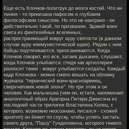
Еще есть Клочков-политрук до мозга костей. Что ни
линия - то пронизана пафосом и глубоким
философским смыслом. Но это не наиграно - он
действительно такой, по призванию. Эдакий воин
света из фентезийных вселенных,
распространяющий вокруг ауру святости (в данном
случае ауру коммунистической идеи). Рядом с ним
бойцы подтягиваются, приосаниваются. Когда
Клочков говорит, его все, затаив дыхание, слушают,
когда Клочков улыбается, глядя как артиллерия
разносит танки - вокруг улыбаются солдаты. Каждый
кадр Клочкова - можно смело вешать на обложку
журнала: "героический воин-красноармеец,
сверхчеловек новой эпохи". Но при этом и он
человек. Как мальчишка (чем он, кстати, напоминает
аналогичный образ Арагорна Питера Джексона из
последней части трилогии Властелина Колец, с
которого, возможно неосознано, писался - схожий
архетип) он бежит по спуску, чтобы успеть застать
своего друга, "Пашу" Гундиловича, которого тяжело
ранило. Клочков по-детски растерян, он не может