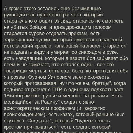
А кроме этого остались еще безымянные
руководитель пушечного расчета, который
старательно отводит взгляд, стараясь не смотреть
на убитых бойцов, и едва дрожащим голосом
старается сурово отдавать приказы, есть
заряжающий пушки, который смертельно раненый,
истекающий кровью, капающей на лафет, старается
не подавать виду и умирает со снарядом в руке,
есть наводящий, который в азарте боя забывает обо
всем и не замечает, что остался один - все его
товарищи мертвы, есть еще боец, которого для себя
я прозвал Оуэном Уилсоном за его схожесть,
который приговаривая "ну что же вы, братцы", когда
подбивают расчет с ПТР, в одиночку подхватывает
18килограмовое ружье и мешок с патронами. Есть
молящийся "за Родину" солдат с явно
аристократическим профилем (и, вероятно,
происхождением), есть казах, который раньше был
якутом в "Солдатах", который "будете теперь
крестом прикрываться", есть солдат, который
пытается перед боем побрататься с напарником и