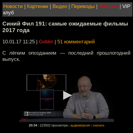
Новости
|
Картинки
|
Видео
|
Переводы
|
Магазин
|
VIP
клуб
Синий Фил 191: самые ожидаемые фильмы
2017 года
10.01.17 11:25
|
Goblin
|
51 комментарий
С лёгким опозданием — последний прошлогодний
выпуск.
20:34
|
223502 просмотра
|
аудиоверсия
|
скачать