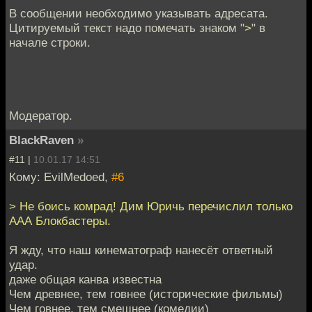
В сообщении необходимо указывать адресата.
Цитируемый текст надо помечать знаком "
>
" в
начале строки.
Модератор.
BlackRaven
»
#11 |
10.01.17 14:51
Кому: EvilMedoed,
#6
> Не боись комрад! Дим Юричь перечислил только
ААА Блокбастеры.
Я жду, что наш кинематограф нанесёт ответный
удар.
даже общая канва известна
Чем древнее, тем говнее (исторические фильмы)
Чем говнее, тем смешнее (комедии)