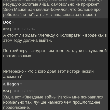
несущую золотые яйца, самовольно не прирежет.
Эвон Майкл Бэй клялся-божился, что больше про
роботов "ни-ни", а ты ж глянь, снова за старое )
Dok
»
#23 |
10.01.17 17:42
А стоит ли ждать "Легенду о Коловрате" - вроде как в
этом году должна выйти.
По трейлеру - аккурат там тоже есть унит с кувалдой
против конных.
Интересно - кто с кого драл этот исторический
элемент?
a.flegon
»
#24 |
10.01.17 18:39
Хм, а вот «Звездные войны:Изгой» мне понравился,
нормально так, лучше намного чем прошлогоднее
продолжение.