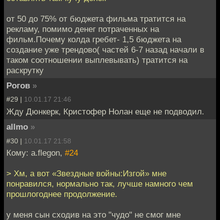
от 50 до 75% от бюджета фильма тратится на
рекламу, помимо денег потраченных на
фильм.Почему колда гребет- 1,5 бюджета на
создание уже трендово( частей 6-7 назад начали в
таком соотношении выплевывать) тратится на
раскрутку
Рогов
»
#29 |
10.01.17 21:46
Жду Дюнкерк, Кристофер Нолан еще не подводил.
allmo
»
#30 |
10.01.17 21:58
Кому: a.flegon,
#24
> Хм, а вот «Звездные войны:Изгой» мне
понравился, нормально так, лучше намного чем
прошлогоднее продолжение.
у меня сын сходив на это "чудо" не смог мне