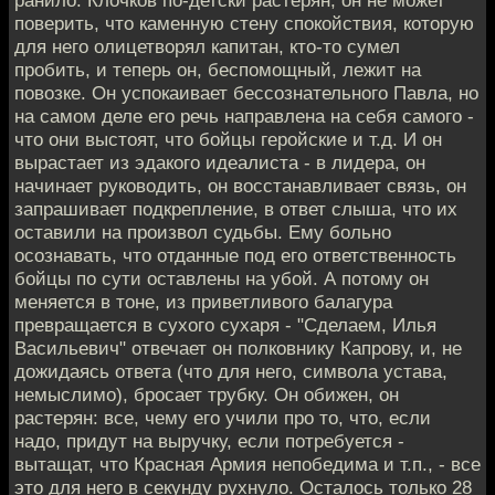
поверить, что каменную стену спокойствия, которую
для него олицетворял капитан, кто-то сумел
пробить, и теперь он, беспомощный, лежит на
повозке. Он успокаивает бессознательного Павла, но
на самом деле его речь направлена на себя самого -
что они выстоят, что бойцы геройские и т.д. И он
вырастает из эдакого идеалиста - в лидера, он
начинает руководить, он восстанавливает связь, он
запрашивает подкрепление, в ответ слыша, что их
оставили на произвол судьбы. Ему больно
осознавать, что отданные под его ответственность
бойцы по сути оставлены на убой. А потому он
меняется в тоне, из приветливого балагура
превращается в сухого сухаря - "Сделаем, Илья
Васильевич" отвечает он полковнику Капрову, и, не
дожидаясь ответа (что для него, символа устава,
немыслимо), бросает трубку. Он обижен, он
растерян: все, чему его учили про то, что, если
надо, придут на выручку, если потребуется -
вытащат, что Красная Армия непобедима и т.п., - все
это для него в секунду рухнуло. Осталось только 28