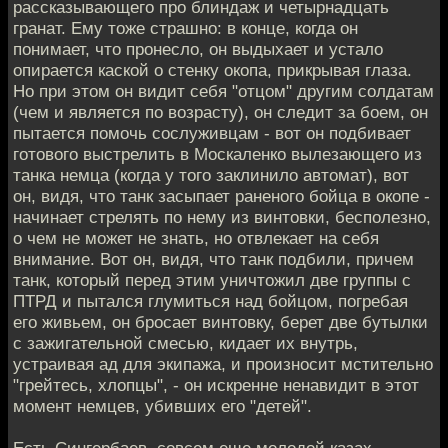
рассказывающего про блиндаж и четырнадцать
гранат. Ему тоже страшно: в конце, когда он
понимает, что пронесло, он выдыхает и устало
опирается каской о стенку окопа, прикрывая глаза.
Но при этом он видит себя "отцом" другим солдатам
(чем и является по возрасту), он следит за боем, он
пытается помочь сослуживцам - вот он подбивает
готового выстрелить в Москаленко вылезающего из
танка немца (когда у того заклинило автомат), вот
он, видя, что танк засыпает раненого бойца в окопе -
начинает стрелять по нему из винтовки, бесполезно,
о чем не может не знать, но отвлекает на себя
внимание. Вот он, видя, что танк подбили, причем
танк, который перед этим уничтожил две группы с
ПТРД и пытался глумиться над бойцом, погребая
его живьем, он бросает винтовку, берет две бутылки
с зажигательной смесью, кидает их внутрь,
устраивая ад для экипажа, и произносит мстительно
"грейтесь, хлопцы", - он искренне ненавидит в этот
момент немцев, убивших его "детей".
Есть Сингербаев, совсем еще молодой казах,