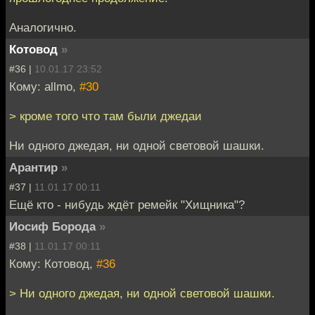
Аналогично.
Котовод
»
#36 |
10.01.17 23:52
Кому: allmo,
#30
> кроме того что там были джедаи
Ни одного джедая, ни одной световой шашки.
Арантир
»
#37 |
11.01.17 00:11
Ещё кто - нибудь ждёт ремейк "Хищника"?
Иосиф Борода
»
#38 |
11.01.17 00:11
Кому: Котовод,
#36
> Ни одного джедая, ни одной световой шашки.