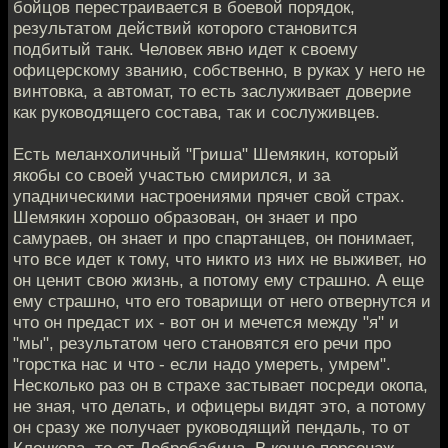
бойцов перестраивается в боевой порядок,
результатом действий которого становится
подбитый танк. Человек явно идет к своему
офицерскому званию, собственно, в руках у него не
винтовка, а автомат, то есть заслуживает доверие
как руководящего состава, так и сослуживцев.
Есть меланхоличный "Гриша" Шемякин, который
якобы со своей участью смирился, и за
упадническими настроениями прячет свой страх.
Шемякин хорошо образован, он знает и про
самураев, он знает и про спартанцев, он понимает,
что все идет к тому, что никто из них не выживет, но
он ценит свою жизнь, а потому ему страшно. А еще
ему страшно, что его товарищи от него отвернутся и
что он предаст их - вот он и мечется между "я" и
"мы", результатом чего становятся его речи про
"горстка нас и что - если надо умереть, умрем".
Несколько раз он в страхе застывает посреди окопа,
не зная, что делать, и офицеры видят это, а потому
он сразу же получает руководящий пендаль, то от
Клочкова, то от Добробабина. В конце персонаж